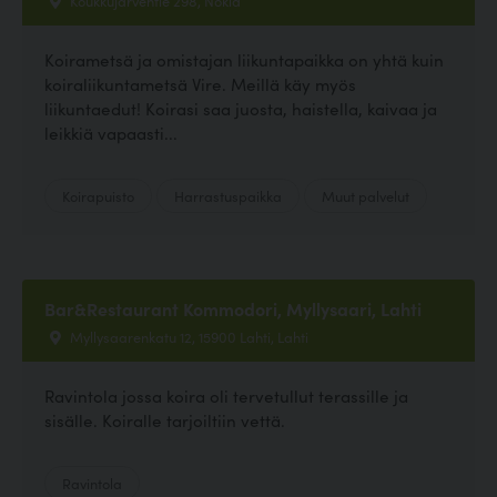
Koirametsä ja omistajan liikuntapaikka on yhtä kuin
koiraliikuntametsä Vire. Meillä käy myös
liikuntaedut! Koirasi saa juosta, haistella, kaivaa ja
leikkiä vapaasti...
Koirapuisto
Harrastuspaikka
Muut palvelut
Bar&Restaurant Kommodori, Myllysaari, Lahti
Myllysaarenkatu 12, 15900 Lahti, Lahti
Ravintola jossa koira oli tervetullut terassille ja
sisälle. Koiralle tarjoiltiin vettä.
Ravintola