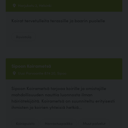
Harjukatu 2, Helsinki
Koirat tervetulleita terassille ja baarin puolelle
Ravintola
Sipoon Koirametsä
Uusi Porvoontie 874 20, Sipoo
Sipoon Koirametsä tarjoaa koirille ja omistajille
mahdollisuuden nauttia luonnosta ilman
häiriötekijöitä. Koirametsä on suunniteltu erityisesti
ihmisten ja koirien yhteisiä hetkiä...
Koirapuisto
Harrastuspaikka
Muut palvelut