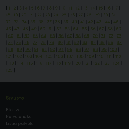
[
1
|
2
|
3
|
4
|
5
|
6
|
7
|
8
|
9
|
10
|
11
|
12
|
13
|
14
|
15
|
16
|
17
|
18
|
19
|
20
|
21
|
22
|
23
|
24
|
25
|
26
|
27
|
28
|
29
|
30
|
31
|
32
|
33
|
34
|
35
|
36
|
37
|
38
|
39
|
40
|
41
|
42
|
43
|
44
|
45
|
46
|
47
|
48
|
49
|
50
|
51
|
52
|
53
|
54
|
55
|
56
|
57
|
58
|
59
|
60
|
61
|
62
|
63
|
64
|
65
|
66
|
67
|
68
|
69
|
70
|
71
|
72
|
73
|
74
|
75
|
76
|
77
|
78
|
79
|
80
|
81
|
82
|
83
|
84
|
85
|
86
|
87
|
88
|
89
|
90
|
91
|
92
|
93
|
94
|
95
|
96
|
97
|
98
|
99
|
100
|
101
|
102
|
103
|
104
|
105
|
106
|
107
|
108
|
109
|
110
|
111
|
112
|
113
|
114
|
115
|
116
|
117
|
118
|
119
|
120
|
121
|
122
|
123
|
124
|
125
]
Sivusto
Etusivu
Palveluhaku
Lisää palvelu