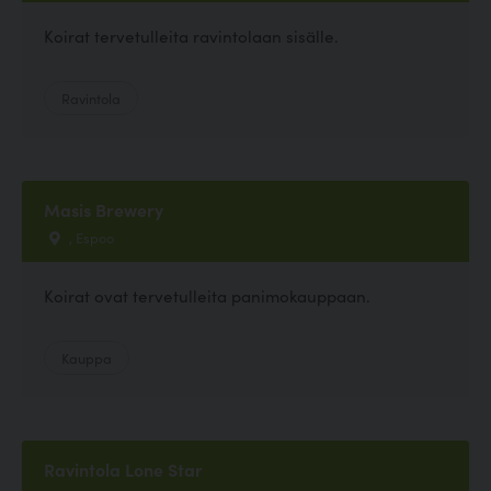
Koirat tervetulleita ravintolaan sisälle.
Ravintola
Masis Brewery
, Espoo
Koirat ovat tervetulleita panimokauppaan.
Kauppa
Ravintola Lone Star