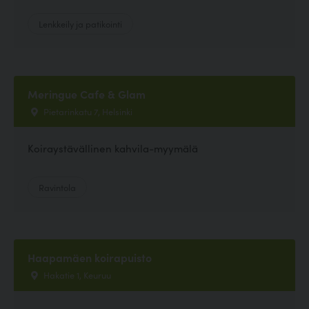
Lenkkeily ja patikointi
Meringue Cafe & Glam
Pietarinkatu 7, Helsinki
Koiraystävällinen kahvila-myymälä
Ravintola
Haapamäen koirapuisto
Hakatie 1, Keuruu