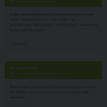
Humalistonkatu 5, turku, Turku
Kaikki hyvinkäyttäytyvät ja leppoisat heppulit ovat
meille tervetulleita, olit sitten kaksi- tai
nelijalkainen. Meiltä löytyy sisältä pöytiä, sekä myös
kesäkuukausina pari...
Ravintola
Fat Lizard Töölö
Helsinginkatu 56,00260 helsinki, Helsinki
Ravintolassa pääsee koirat Lizard loungen puolelle
(eli sisällä rennolle ruoka/juoma puolelle) sekä
terassille.