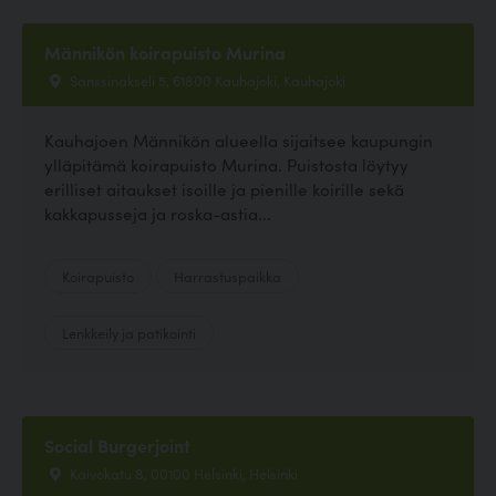
Männikön koirapuisto Murina
Sanssinakseli 5, 61800 Kauhajoki, Kauhajoki
Kauhajoen Männikön alueella sijaitsee kaupungin
ylläpitämä koirapuisto Murina. Puistosta löytyy
erilliset aitaukset isoille ja pienille koirille sekä
kakkapusseja ja roska-astia...
Koirapuisto
Harrastuspaikka
Lenkkeily ja patikointi
Social Burgerjoint
Kaivokatu 8, 00100 Helsinki, Helsinki