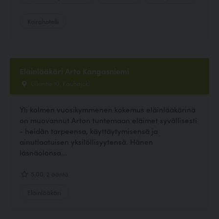
Koirahotelli
Eläinlääkäri Arto Kangasniemi
Ullantie 10, Kauhajoki
Yli kolmen vuosikymmenen kokemus eläinlääkärinä
on muovannut Arton tuntemaan eläimet syvällisesti
- heidän tarpeensa, käyttäytymisensä ja
ainutlaatuisen yksilöllisyytensä. Hänen
läsnäolonsa...
5.00, 2 ääntä
Eläinlääkäri