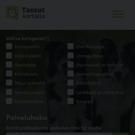
Valitse kategoria(t)
Koirapuisto
Eläinkauppa
Eläinlääkäri
Uimapaikka
Ravintola
Hyvinvointi ja hoitolat
Koirakoulu
Harrastuspaikka
Muut palvelut
Koirahotelli
Koirakuvaaja
Lenkkeily ja patikointi
Koirasovellus
Kauppa
Palveluhaku
Syötä paikkakunta, palvelun nimi tai osoite