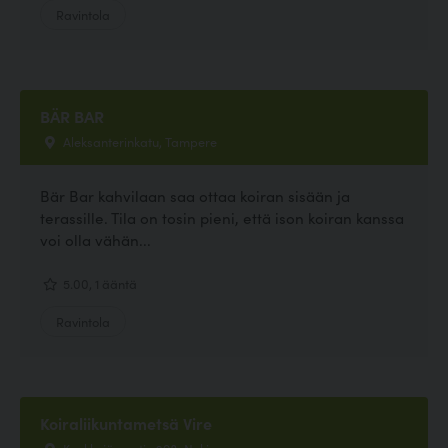
Ravintola
BÄR BAR
Aleksanterinkatu, Tampere
Bär Bar kahvilaan saa ottaa koiran sisään ja
terassille. Tila on tosin pieni, että ison koiran kanssa
voi olla vähän...
5.00, 1 ääntä
Ravintola
Koiraliikuntametsä Vire
Koukkujärventie 298, Nokia