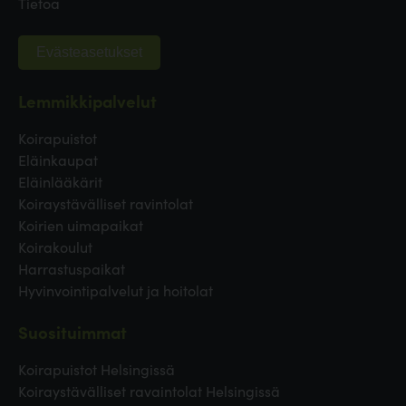
Tietoa
Evästeasetukset
Lemmikkipalvelut
Koirapuistot
Eläinkaupat
Eläinlääkärit
Koiraystävälliset ravintolat
Koirien uimapaikat
Koirakoulut
Harrastuspaikat
Hyvinvointipalvelut ja hoitolat
Suosituimmat
Koirapuistot Helsingissä
Koiraystävälliset ravaintolat Helsingissä