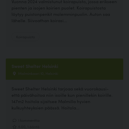
Vuonna 2024 valmistunut koirapuisto, jossa erikseen
pienten ja isojen koirien puolet. Koirapuistosta
löytyy puistonpenkit molemminpuolin. Auton saa
lähelle. Siivoathan koirasi...
Koirapuisto
Sweet Shelter Helsinki
Malminkaari 10, Helsinki
Sweet Shelter Helsinki tarjoaa sekä vuorokausi-
että päivähoitoa niin isoille kun pienillekin koirille.
147m2 hoitola sijaitsee Malmilla hyvien
kulkuyhteyksien päässä. Hoitola...
1 kommenttia
5.00, 1 ääntä