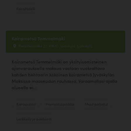
Koirahotelli
Koirametsä Temmelmäki
Perälänmutka 27, 41840 Jyväskylä, Jyväskylä
Koirametsä Temmelmäki on yksityisomisteinen
ajanvarauksella maksua vastaan vuokrattava
kahden hehtaarin kokoinen koirametsä Jyväskylän
Moksissa maaseudun rauhassa. Varaamallasi ajalla
alueelle ei...
Koirapuisto
Harrastuspaikka
Muut palvelut
Lenkkeily ja patikointi