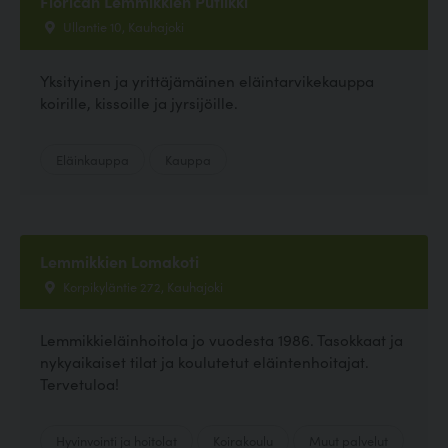
Florican Lemmikkien Putiikki
Ullantie 10, Kauhajoki
Yksityinen ja yrittäjämäinen eläintarvikekauppa
koirille, kissoille ja jyrsijöille.
Eläinkauppa
Kauppa
Lemmikkien Lomakoti
Korpikyläntie 272, Kauhajoki
Lemmikkieläinhoitola jo vuodesta 1986. Tasokkaat ja
nykyaikaiset tilat ja koulutetut eläintenhoitajat.
Tervetuloa!
Hyvinvointi ja hoitolat
Koirakoulu
Muut palvelut