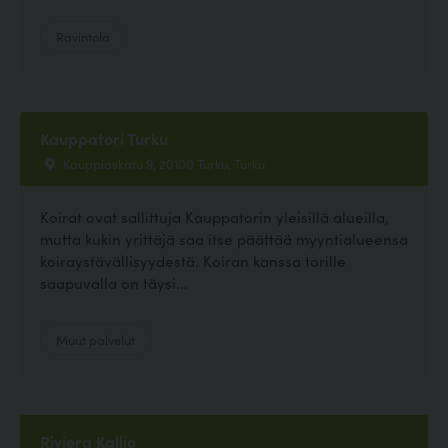
Ravintola
Kauppatori Turku
Kauppiaskatu 9, 20100 Turku, Turku
Koirat ovat sallittuja Kauppatorin yleisillä alueilla,
mutta kukin yrittäjä saa itse päättää myyntialueensa
koiraystävällisyydestä. Koiran kanssa torille
saapuvalla on täysi...
Muut palvelut
Riviera Kallio