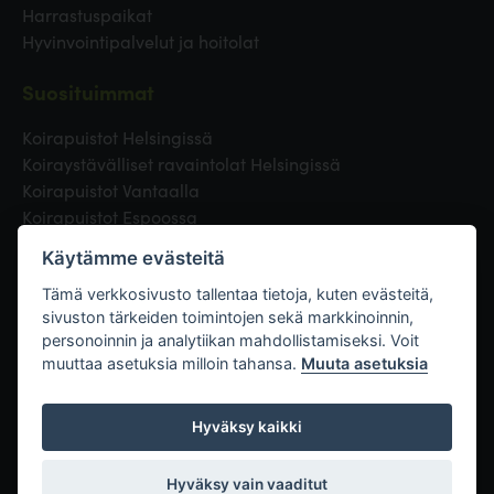
Harrastuspaikat
Hyvinvointipalvelut ja hoitolat
Suosituimmat
Koirapuistot Helsingissä
Koiraystävälliset ravaintolat Helsingissä
Koirapuistot Vantaalla
Koirapuistot Espoossa
Koirapuistot Turussa
Käytämme evästeitä
Eläinlääkäri Helsingissä
Koirapuistot Tampereella
Tämä verkkosivusto tallentaa tietoja, kuten evästeitä,
sivuston tärkeiden toimintojen sekä markkinoinnin,
personoinnin ja analytiikan mahdollistamiseksi. Voit
Linkit
muuttaa asetuksia milloin tahansa.
Muuta asetuksia
Hyväksy kaikki
Hyväksy vain vaaditut