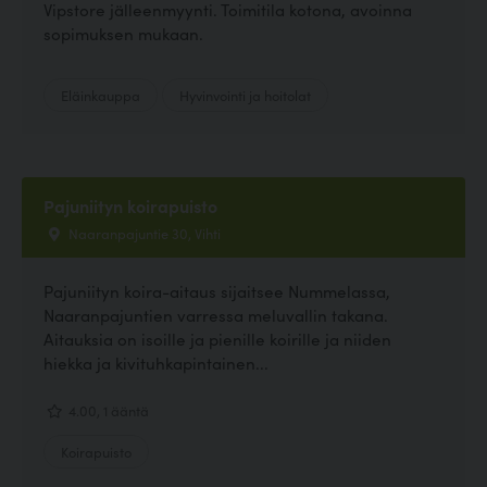
Vipstore jälleenmyynti. Toimitila kotona, avoinna
sopimuksen mukaan.
Eläinkauppa
Hyvinvointi ja hoitolat
Pajuniityn koirapuisto
Naaranpajuntie 30, Vihti
Pajuniityn koira-aitaus sijaitsee Nummelassa,
Naaranpajuntien varressa meluvallin takana.
Aitauksia on isoille ja pienille koirille ja niiden
hiekka ja kivituhkapintainen...
4.00, 1 ääntä
Koirapuisto