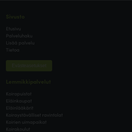
Sivusto
Etusivu
Palveluhaku
Lisää palvelu
Tietoa
Evästeasetukset
Lemmikkipalvelut
Koirapuistot
Eläinkaupat
Eläinlääkärit
Koiraystävälliset ravintolat
Koirien uimapaikat
Koirakoulut