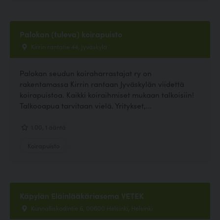
Palokan (tuleva) koirapuisto
Kirrin rantatie 44, Jyväskylä
Palokan seudun koiraharrastajat ry on
rakentamassa Kirrin rantaan Jyväskylän viidettä
koirapuistoa. Kaikki koiraihmiset mukaan talkoisiin!
Talkooapua tarvitaan vielä. Yritykset,...
1.00, 1 ääntä
Koirapuisto
Käpylän Eläinlääkäriasema VETEK
Kunnalliskodintie 6, 00600 Helsinki, Helsinki