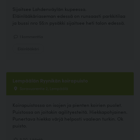
Sijaitsee Lahdenväylän kupeessa.
Eläinlääkäriaseman edessä on runsaasti parkkitilaa
ja bussi nro 55:n pysäkki sijaitsee heti talon edessä.
1 kommenttia
Eläinlääkäri
Lempäälän Ryynikän koirapuisto
Soravuorentie 2, Lempäälä
Koirapuistossa on isojen ja pienten koirien puolet.
Puistossa on joitakin agilityesteitä. Hiekkapohjainen.
Punertava hiekka värjä helposti vaalean turkin. Ok
puisto.
5.00, 1 ääntä