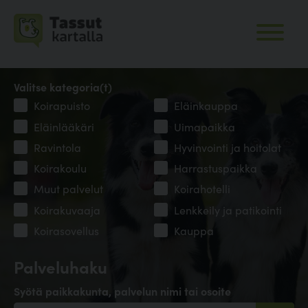
Valitse kategoria(t)
Koirapuisto
Eläinkauppa
Eläinlääkäri
Uimapaikka
Ravintola
Hyvinvointi ja hoitolat
Koirakoulu
Harrastuspaikka
Muut palvelut
Koirahotelli
Koirakuvaaja
Lenkkeily ja patikointi
Koirasovellus
Kauppa
Palveluhaku
Syötä paikkakunta, palvelun nimi tai osoite