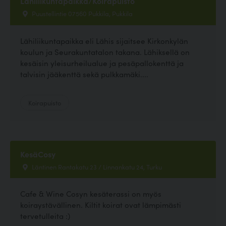
Lähiliikuntapaikka/Koirapuisto
Puustellintie 07560 Pukkila, Pukkila
Lähiliikuntapaikka eli Lähis sijaitsee Kirkonkylän
koulun ja Seurakuntatalon takana. Lähiksellä on
kesäisin yleisurheilualue ja pesäpallokenttä ja
talvisin jääkenttä sekä pulkkamäki....
Koirapuisto
KesäCosy
Läntinen Rantakatu 23 / Linnankatu 24, Turku
Cafe & Wine Cosyn kesäterassi on myös
koiraystävällinen. Kiltit koirat ovat lämpimästi
tervetulleita :)