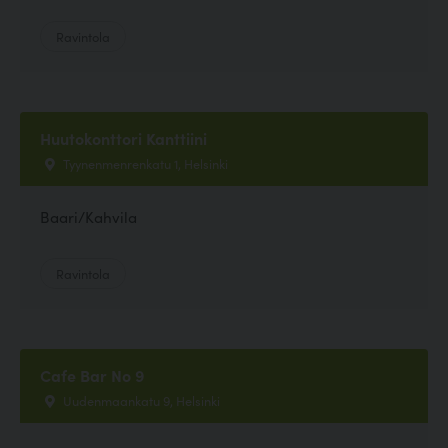
Ravintola
Huutokonttori Kanttiini
Tyynenmenrenkatu 1, Helsinki
Baari/Kahvila
Ravintola
Cafe Bar No 9
Uudenmaankatu 9, Helsinki