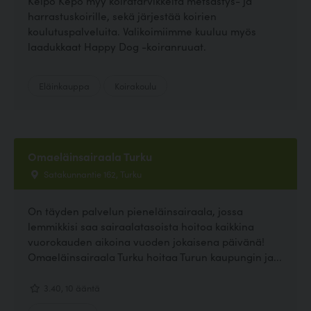
Kelpo Kepo myy koiratarvikkeita metsästys- ja
harrastuskoirille, sekä järjestää koirien
koulutuspalveluita. Valikoimiimme kuuluu myös
laadukkaat Happy Dog -koiranruuat.
Eläinkauppa
Koirakoulu
Omaeläinsairaala Turku
Satakunnantie 162, Turku
On täyden palvelun pieneläinsairaala, jossa
lemmikkisi saa sairaalatasoista hoitoa kaikkina
vuorokauden aikoina vuoden jokaisena päivänä!
Omaeläinsairaala Turku hoitaa Turun kaupungin ja...
3.40, 10 ääntä