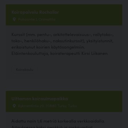
Koirapalvelu Rochallor
Pakaantie 1, Orimattila
Kurssit (mm. pentu-, arkitottelevaisuus-, rallytoko-,
toko-, henkilöhaku-, naksutinkurssit), yksityistunnit,
erikoistunut koirien käytösongelmiin.
Eläintenkouluttaja, koiraterapeutti Kirsi Liikanen
Koirakoulu
Uittamon koirauimapaikka
Rykmentintie 29, 20880 Turku, Turku
Aidattu noin 1,6 metriä korkealla verkkoaidalla.
Aitauksessa kaksi penkkiä ja roska-astiat.