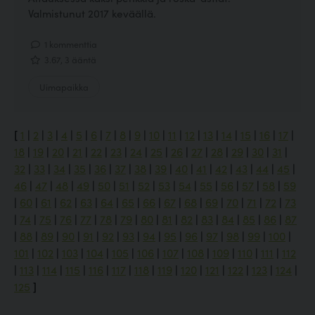
Valmistunut 2017 keväällä.
1 kommenttia
3.67, 3 ääntä
Uimapaikka
[
1
|
2
|
3
|
4
|
5
|
6
|
7
|
8
|
9
|
10
|
11
|
12
|
13
|
14
|
15
|
16
|
17
|
18
|
19
|
20
|
21
|
22
|
23
|
24
|
25
|
26
|
27
|
28
|
29
|
30
|
31
|
32
|
33
|
34
|
35
|
36
|
37
|
38
|
39
|
40
|
41
|
42
|
43
|
44
|
45
|
46
|
47
|
48
|
49
|
50
|
51
|
52
|
53
|
54
|
55
|
56
|
57
|
58
|
59
|
60
|
61
|
62
|
63
|
64
|
65
|
66
|
67
|
68
|
69
|
70
|
71
|
72
|
73
|
74
|
75
|
76
|
77
|
78
|
79
|
80
|
81
|
82
|
83
|
84
|
85
|
86
|
87
|
88
|
89
|
90
|
91
|
92
|
93
|
94
|
95
|
96
|
97
|
98
|
99
|
100
|
101
|
102
|
103
|
104
|
105
|
106
|
107
|
108
|
109
|
110
|
111
|
112
|
113
|
114
|
115
|
116
|
117
|
118
|
119
|
120
|
121
|
122
|
123
|
124
|
125
]