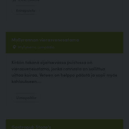
Koirapuisto
Myllyrannan vierasvenesatama
Myllyniemi, Lempäälä
Kirkon takana sijaitsevassa puistossa on
vierasvenesatama, jonka rannasta on sallittua
uittaa koiraa. Veteen on helppo päästä ja sopii myös
kahlaukseen....
Uimapaikka
Gastropub Stone's