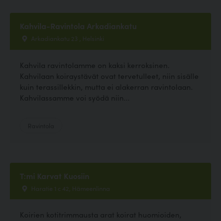
Kahvila-Ravintola Arkadiankatu
Arkadiankatu 23 , Helsinki
Kahvila ravintolamme on kaksi kerroksinen.
Kahvilaan koiraystävät ovat tervetulleet, niin sisälle
kuin terassillekkin, mutta ei alakerran ravintolaan.
Kahvilassamme voi syödä niin...
Ravintola
T:mi Karvat Kuosiin
Haratie 1 c 42, Hämeenlinna
Koirien kotitrimmausta arat koirat huomioiden,