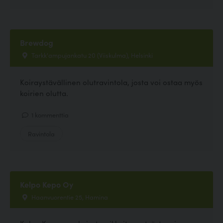
Brewdog
Tarkk'ampujankatu 20 (Viiskulma), Helsinki
Koiraystävällinen olutravintola, josta voi ostaa myös
koirien olutta.
1 kommenttia
Ravintola
Kelpo Kepo Oy
Haanvuorentie 25, Hamina