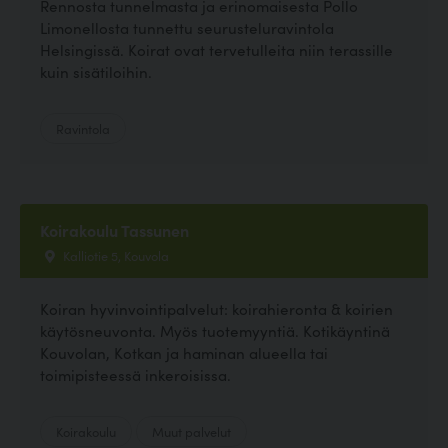
Rennosta tunnelmasta ja erinomaisesta Pollo
Limonellosta tunnettu seurusteluravintola
Helsingissä. Koirat ovat tervetulleita niin terassille
kuin sisätiloihin.
Ravintola
Koirakoulu Tassunen
Kalliotie 5, Kouvola
Koiran hyvinvointipalvelut: koirahieronta & koirien
käytösneuvonta. Myös tuotemyyntiä. Kotikäyntinä
Kouvolan, Kotkan ja haminan alueella tai
toimipisteessä inkeroisissa.
Koirakoulu
Muut palvelut