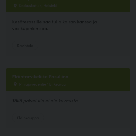
Keskuskatu 4, Helsinki
Kesäterassille saa tulla koiran kanssa ja
vesikupinkin saa.
Ravintola
Eläintarvikeliike Fasuliina
Pihlajavedentie 1 B, Keuruu
Tällä palvelulla ei ole kuvausta.
Eläinkauppa