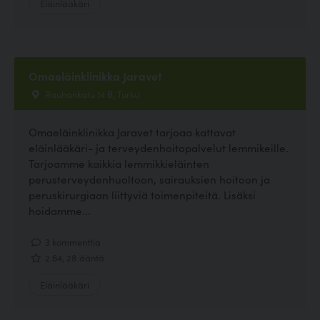
Eläinlääkäri
Omaeläinklinikka Jaravet
Rauhankatu 14 B, Turku
Omaeläinklinikka Jaravet tarjoaa kattavat
eläinlääkäri- ja terveydenhoitopalvelut lemmikeille.
Tarjoamme kaikkia lemmikkieläinten
perusterveydenhuoltoon, sairauksien hoitoon ja
peruskirurgiaan liittyviä toimenpiteitä. Lisäksi
hoidamme...
3 kommenttia
2.64, 28 ääntä
Eläinlääkäri