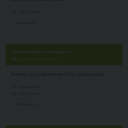
2.50, 2 ääntä
Koirapuisto
Nummenrannan koirapuisto
Kuraattorinpolku 1, Turku
Suosittu ja hyväkuntoinen 2300 m2 koirapuisto.
1 kommenttia
4.33, 3 ääntä
Koirapuisto