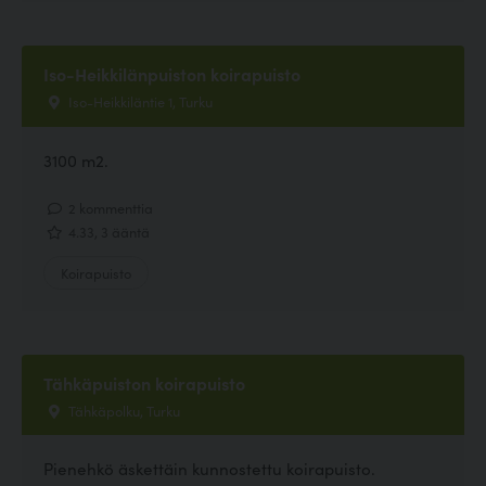
Iso-Heikkilänpuiston koirapuisto
Iso-Heikkiläntie 1, Turku
3100 m2.
2 kommenttia
4.33, 3 ääntä
Koirapuisto
Tähkäpuiston koirapuisto
Tähkäpolku, Turku
Pienehkö äskettäin kunnostettu koirapuisto.