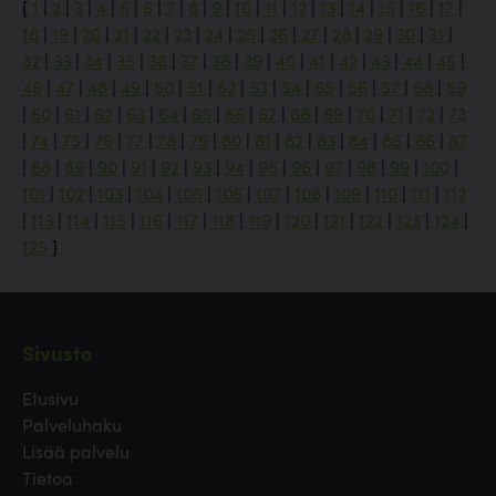
[
1
|
2
|
3
|
4
|
5
|
6
|
7
|
8
|
9
|
10
|
11
|
12
|
13
|
14
|
15
|
16
|
17
|
18
|
19
|
20
|
21
|
22
|
23
|
24
|
25
|
26
|
27
|
28
|
29
|
30
|
31
|
32
|
33
|
34
|
35
|
36
|
37
|
38
|
39
|
40
|
41
|
42
|
43
|
44
|
45
|
46
|
47
|
48
|
49
|
50
|
51
|
52
|
53
|
54
|
55
|
56
|
57
|
58
|
59
|
60
|
61
|
62
|
63
|
64
|
65
|
66
|
67
|
68
|
69
|
70
|
71
|
72
|
73
|
74
|
75
|
76
|
77
|
78
|
79
|
80
|
81
|
82
|
83
|
84
|
85
|
86
|
87
|
88
|
89
|
90
|
91
|
92
|
93
|
94
|
95
|
96
|
97
|
98
|
99
|
100
|
101
|
102
|
103
|
104
|
105
|
106
|
107
|
108
|
109
|
110
|
111
|
112
|
113
|
114
|
115
|
116
|
117
|
118
|
119
|
120
|
121
|
122
|
123
|
124
|
125
]
Sivusto
Etusivu
Palveluhaku
Lisää palvelu
Tietoa