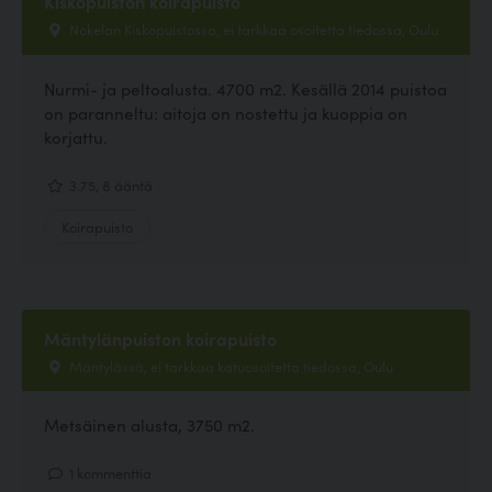
Kiskopuiston koirapuisto
Nokelan Kiskopuistossa, ei tarkkaa osoitetta tiedossa, Oulu
Nurmi- ja peltoalusta. 4700 m2. Kesällä 2014 puistoa
on paranneltu: aitoja on nostettu ja kuoppia on
korjattu.
3.75, 8 ääntä
Koirapuisto
Mäntylänpuiston koirapuisto
Mäntylässä, ei tarkkaa katuosoitetta tiedossa, Oulu
Metsäinen alusta, 3750 m2.
1 kommenttia