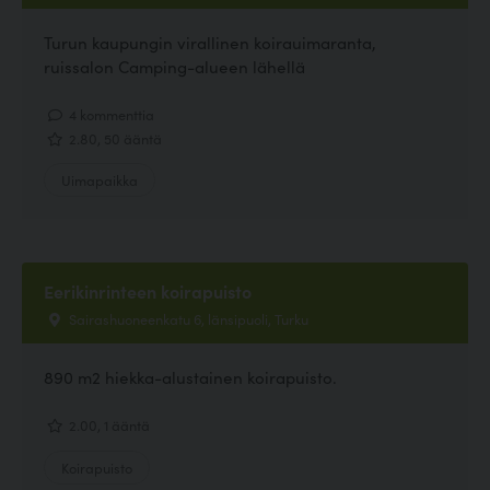
Turun kaupungin virallinen koirauimaranta,
ruissalon Camping-alueen lähellä
4 kommenttia
2.80, 50 ääntä
Uimapaikka
Eerikinrinteen koirapuisto
Sairashuoneenkatu 6, länsipuoli, Turku
890 m2 hiekka-alustainen koirapuisto.
2.00, 1 ääntä
Koirapuisto