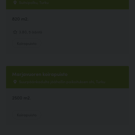
Suitsipolku, Turku
820 m2.
3.80, 5 ääntä
Koirapuisto
Marjavuoren koirapuisto
Suurpäänkadulta jäähallin paikoituksen ohi, Turku
2500 m2.
Koirapuisto