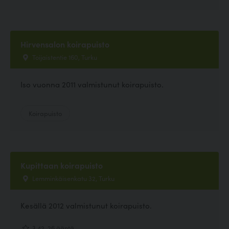
Hirvensalon koirapuisto
Toijaistentie 160, Turku
Iso vuonna 2011 valmistunut koirapuisto.
Koirapuisto
Kupittaan koirapuisto
Lemminkäisenkatu 32, Turku
Kesällä 2012 valmistunut koirapuisto.
3.42, 26 ääntä