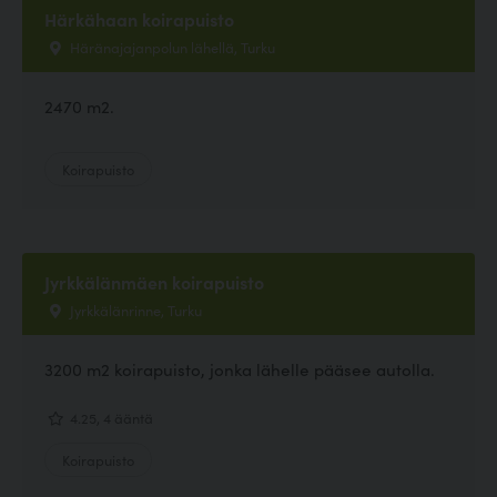
Härkähaan koirapuisto
Häränajajanpolun lähellä, Turku
2470 m2.
Koirapuisto
Jyrkkälänmäen koirapuisto
Jyrkkälänrinne, Turku
3200 m2 koirapuisto, jonka lähelle pääsee autolla.
4.25, 4 ääntä
Koirapuisto