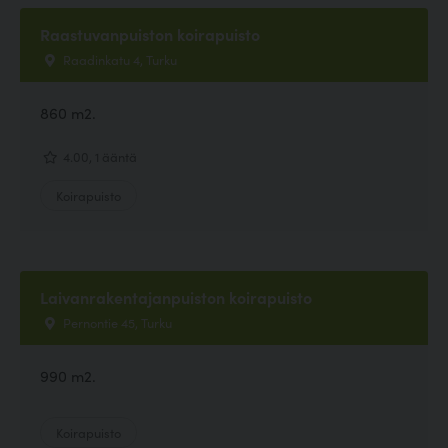
Raastuvanpuiston koirapuisto
Raadinkatu 4, Turku
860 m2.
4.00, 1 ääntä
Koirapuisto
Laivanrakentajanpuiston koirapuisto
Pernontie 45, Turku
990 m2.
Koirapuisto