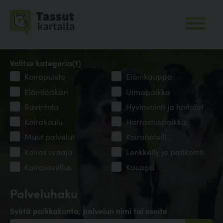
Valitse kategoria(t)
Koirapuisto
Eläinkauppa
Eläinlääkäri
Uimapaikka
Ravintola
Hyvinvointi ja hoitolat
Koirakoulu
Harrastuspaikka
Muut palvelut
Koirahotelli
Koirakuvaaja
Lenkkeily ja patikointi
Koirasovellus
Kauppa
Palveluhaku
Syötä paikkakunta, palvelun nimi tai osoite