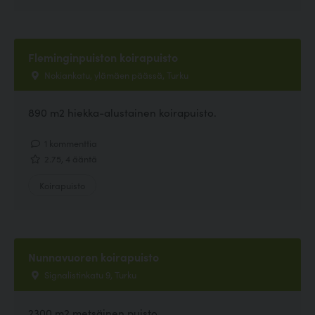
Fleminginpuiston koirapuisto
Nokiankatu, ylämäen päässä, Turku
890 m2 hiekka-alustainen koirapuisto.
1 kommenttia
2.75, 4 ääntä
Koirapuisto
Nunnavuoren koirapuisto
Signalistinkatu 9, Turku
2300 m2 metsäinen puisto.