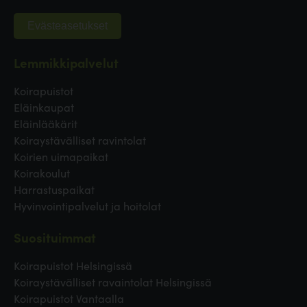
Evästeasetukset
Lemmikkipalvelut
Koirapuistot
Eläinkaupat
Eläinlääkärit
Koiraystävälliset ravintolat
Koirien uimapaikat
Koirakoulut
Harrastuspaikat
Hyvinvointipalvelut ja hoitolat
Suosituimmat
Koirapuistot Helsingissä
Koiraystävälliset ravaintolat Helsingissä
Koirapuistot Vantaalla