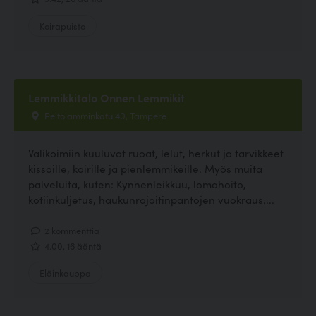
Koirapuisto
Lemmikkitalo Onnen Lemmikit
Peltolamminkatu 40, Tampere
Valikoimiin kuuluvat ruoat, lelut, herkut ja tarvikkeet
kissoille, koirille ja pienlemmikeille. Myös muita
palveluita, kuten: Kynnenleikkuu, lomahoito,
kotiinkuljetus, haukunrajoitinpantojen vuokraus....
2 kommenttia
4.00, 16 ääntä
Eläinkauppa