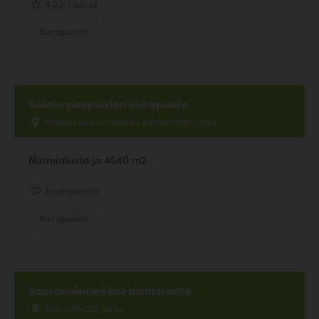
4.00, 1 ääntä
Koirapuisto
Salotorpanpuiston koirapuisto
Kaakkurissa, ei tarkkaa katuosoitetta, Oulu
Nurmialusta ja 4540 m2.
1 kommenttia
Koirapuisto
Saaronniemen koirauimaranta
Saarontie 25, Turku