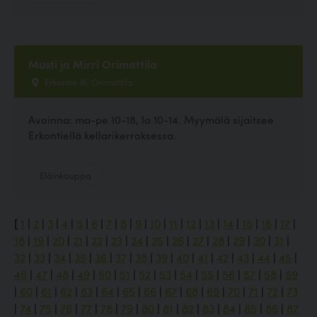
Musti ja Mirri Orimattila
Erkontie 16, Orimattila
Avoinna: ma-pe 10-18, la 10-14. Myymälä sijaitsee
Erkontiellä kellarikerroksessa.
Eläinkauppa
[
1
|
2
|
3
|
4
|
5
|
6
|
7
|
8
|
9
|
10
|
11
|
12
|
13
|
14
|
15
|
16
|
17
|
18
|
19
|
20
|
21
|
22
|
23
|
24
|
25
|
26
|
27
|
28
|
29
|
30
|
31
|
32
|
33
|
34
|
35
|
36
|
37
|
38
|
39
|
40
|
41
|
42
|
43
|
44
|
45
|
46
|
47
|
48
|
49
|
50
|
51
|
52
|
53
|
54
|
55
|
56
|
57
|
58
|
59
|
60
|
61
|
62
|
63
|
64
|
65
|
66
|
67
|
68
|
69
|
70
|
71
|
72
|
73
|
74
|
75
|
76
|
77
|
78
|
79
|
80
|
81
|
82
|
83
|
84
|
85
|
86
|
87