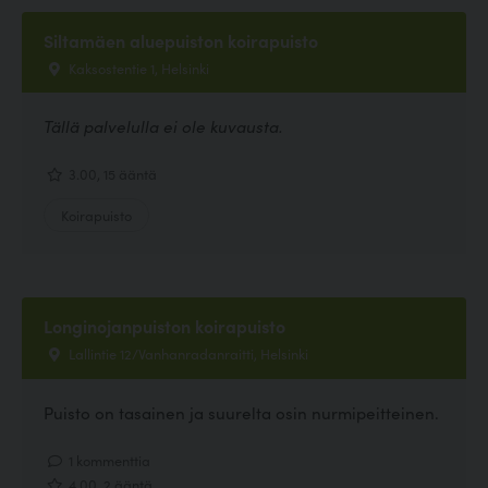
Siltamäen aluepuiston koirapuisto
Kaksostentie 1, Helsinki
Tällä palvelulla ei ole kuvausta.
3.00, 15 ääntä
Koirapuisto
Longinojanpuiston koirapuisto
Lallintie 12/Vanhanradanraitti, Helsinki
Puisto on tasainen ja suurelta osin nurmipeitteinen.
1 kommenttia
4.00, 2 ääntä