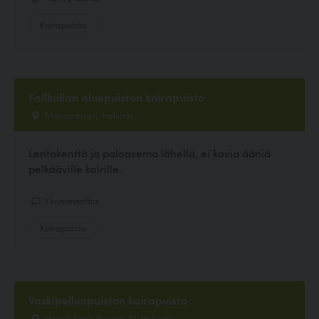
Koirapuisto
Fallkullan aluepuiston koirapuisto
Malminkaari, Helsinki
Lentokenttä ja paloasema lähellä, ei kovia ääniä
pelkääville koirille.
1 kommenttia
Koirapuisto
Vaskipellonpuiston koirapuisto
Henrik Forsiuksentie 31, Helsinki