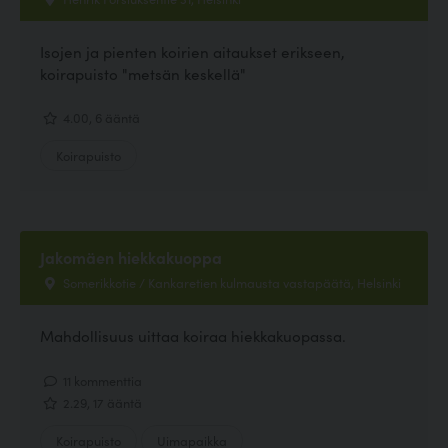
Isojen ja pienten koirien aitaukset erikseen,
koirapuisto "metsän keskellä"
4.00, 6 ääntä
Koirapuisto
Jakomäen hiekkakuoppa
Somerikkotie / Kankaretien kulmausta vastapäätä, Helsinki
Mahdollisuus uittaa koiraa hiekkakuopassa.
11 kommenttia
2.29, 17 ääntä
Koirapuisto
Uimapaikka