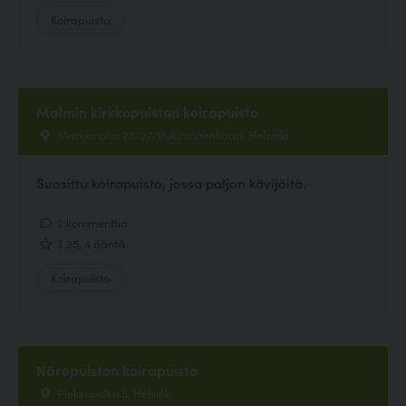
Koirapuisto
Malmin kirkkopuiston koirapuisto
Markkinatie 25-27/Pukinmäenkaari, Helsinki
Suosittu koirapuisto, jossa paljon kävijöitä.
2 kommenttia
3.25, 4 ääntä
Koirapuisto
Närepuiston koirapuisto
Pieksupolku 5, Helsinki