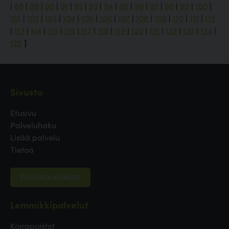
|
88
|
89
|
90
|
91
|
92
|
93
|
94
|
95
|
96
|
97
|
98
|
99
|
100
|
101
|
102
|
103
|
104
|
105
|
106
|
107
|
108
|
109
|
110
|
111
|
112
|
113
|
114
|
115
|
116
|
117
|
118
|
119
|
120
|
121
|
122
|
123
|
124
|
125
]
Sivusto
Etusivu
Palveluhaku
Lisää palvelu
Tietoa
Evästeasetukset
Lemmikkipalvelut
Koirapuistot