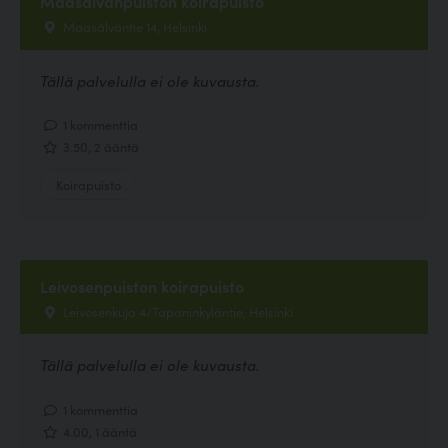
Maasälvänpuiston koirapuisto
Maasälväntie 14, Helsinki
Tällä palvelulla ei ole kuvausta.
1 kommenttia
3.50, 2 ääntä
Koirapuisto
Leivosenpuiston koirapuisto
Leivosenkuja 4/Tapaninkyläntie, Helsinki
Tällä palvelulla ei ole kuvausta.
1 kommenttia
4.00, 1 ääntä