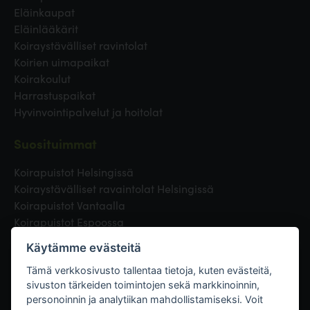
Eläinkaupat
Eläinlääkärit
Koiraystävälliset ravintolat
Koirien uimapaikat
Koirakoulut
Harrastuspaikat
Hyvinvointipalvelut ja hoitolat
Suosituimmat
Koirapuistot Helsingissä
Koiraystävälliset ravaintolat Helsingissä
Koirapuistot Vantaalla
Koirapuistot Espoossa
Koirapuistot Turussa
Käytämme evästeitä
Eläinlääkäri Helsingissä
Koirapuistot Tampereella
Tämä verkkosivusto tallentaa tietoja, kuten evästeitä,
sivuston tärkeiden toimintojen sekä markkinoinnin,
personoinnin ja analytiikan mahdollistamiseksi. Voit
Linkit