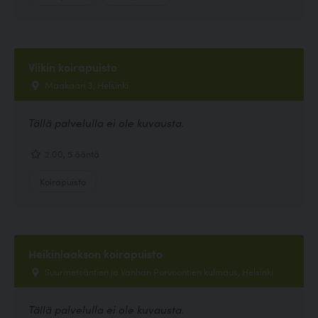
Viikin koirapuisto
Maakaari 3, Helsinki
Tällä palvelulla ei ole kuvausta.
2.00, 5 ääntä
Koirapuisto
Heikinlaakson koirapuisto
Suurmetsäntien ja Vanhan Porvoontien kulmaus, Helsinki
Tällä palvelulla ei ole kuvausta.