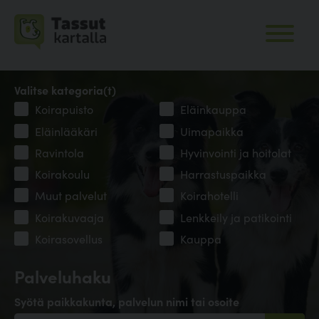
Valitse kategoria(t)
Koirapuisto
Eläinkauppa
Eläinlääkäri
Uimapaikka
Ravintola
Hyvinvointi ja hoitolat
Koirakoulu
Harrastuspaikka
Muut palvelut
Koirahotelli
Koirakuvaaja
Lenkkeily ja patikointi
Koirasovellus
Kauppa
Palveluhaku
Syötä paikkakunta, palvelun nimi tai osoite