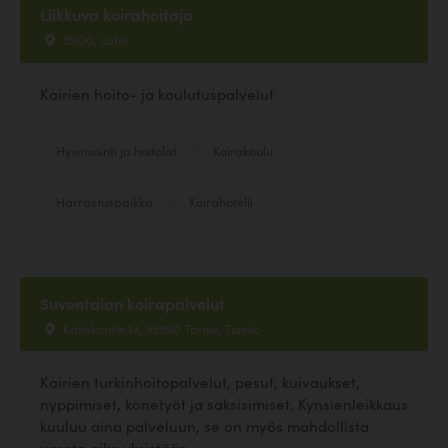
Liikkuva koirahoitaja
15100, Lahti
Koirien hoito- ja koulutuspalvelut
Hyvinvointi ja hoitolat
Koirakoulu
Harrastuspaikka
Koirahotelli
Suventaian koirapalvelut
Katiskontie 14, 95590 Tornio, Tornio
Koirien turkinhoitopalvelut, pesut, kuivaukset,
nyppimiset, konetyöt ja saksisimiset. Kynsienleikkaus
kuuluu aina palveluun, se on myös mahdollista
varata aika yksistään.