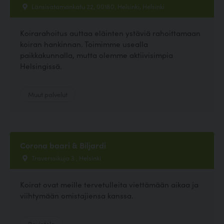
Länsisatamankatu 22, 00180, Helsinki, Helsinki
Koirarahoitus auttaa eläinten ystäviä rahoittamaan
koiran hankinnan. Toimimme usealla
paikkakunnalla, mutta olemme aktiivisimpia
Helsingissä.
Muut palvelut
Corona baari & Biljardi
Traverssikuja 3 , Helsinki
Koirat ovat meille tervetulleita viettämään aikaa ja
viihtymään omistajiensa kanssa.
Ravintola