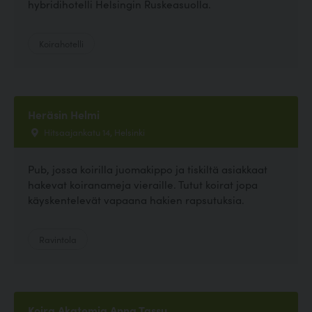
hybridihotelli Helsingin Ruskeasuolla.
Koirahotelli
Heräsin Helmi
Hitsaajankatu 14, Helsinki
Pub, jossa koirilla juomakippo ja tiskiltä asiakkaat
hakevat koiranameja vieraille. Tutut koirat jopa
käyskentelevät vapaana hakien rapsutuksia.
Ravintola
Koira Akatemia Anna Tassu