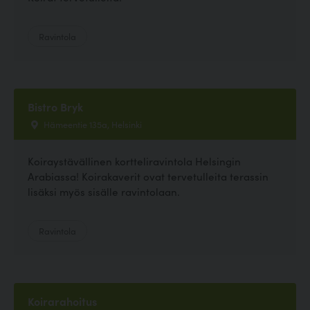
Ravintola
Bistro Bryk
Hämeentie 135a, Helsinki
Koiraystävällinen kortteliravintola Helsingin
Arabiassa! Koirakaverit ovat tervetulleita terassin
lisäksi myös sisälle ravintolaan.
Ravintola
Koirarahoitus