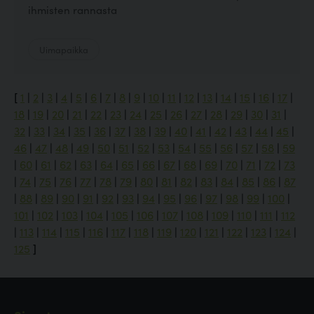
ihmisten rannasta
Uimapaikka
[
1
|
2
|
3
|
4
|
5
|
6
|
7
|
8
|
9
|
10
|
11
|
12
|
13
|
14
|
15
|
16
|
17
|
18
|
19
|
20
|
21
|
22
|
23
|
24
|
25
|
26
|
27
|
28
|
29
|
30
|
31
|
32
|
33
|
34
|
35
|
36
|
37
|
38
|
39
|
40
|
41
|
42
|
43
|
44
|
45
|
46
|
47
|
48
|
49
|
50
|
51
|
52
|
53
|
54
|
55
|
56
|
57
|
58
|
59
|
60
|
61
|
62
|
63
|
64
|
65
|
66
|
67
|
68
|
69
|
70
|
71
|
72
|
73
|
74
|
75
|
76
|
77
|
78
|
79
|
80
|
81
|
82
|
83
|
84
|
85
|
86
|
87
|
88
|
89
|
90
|
91
|
92
|
93
|
94
|
95
|
96
|
97
|
98
|
99
|
100
|
101
|
102
|
103
|
104
|
105
|
106
|
107
|
108
|
109
|
110
|
111
|
112
|
113
|
114
|
115
|
116
|
117
|
118
|
119
|
120
|
121
|
122
|
123
|
124
|
125
]