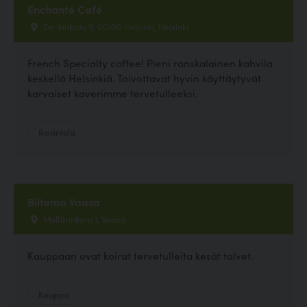
Enchanté Café
Eerikinkatu 9, 00100 Helsinki, Helsinki
French Specialty coffee! Pieni ranskalainen kahvila
keskellä Helsinkiä. Toivottavat hyvin käyttäytyvät
karvaiset kaverimme tervetulleeksi.
Ravintola
Biltema Vaasa
Myllärinkatu 1, Vaasa
Kauppaan ovat koirat tervetulleita kesät talvet.
Kauppa