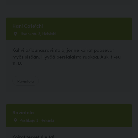
Hani Cafe'chi
Liisankatu 3, Helsinki
Kahvila/lounasravintola, jonne koirat pääsevät
myös sisään. Hyvää persialaista ruokaa. Auki ti-su
11-18.
Ravintola
Ravintola
Postikuja 2, Helsinki
Koirat tervetulleita!