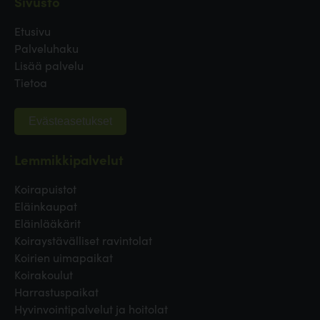
Sivusto
Etusivu
Palveluhaku
Lisää palvelu
Tietoa
Evästeasetukset
Lemmikkipalvelut
Koirapuistot
Eläinkaupat
Eläinlääkärit
Koiraystävälliset ravintolat
Koirien uimapaikat
Koirakoulut
Harrastuspaikat
Hyvinvointipalvelut ja hoitolat