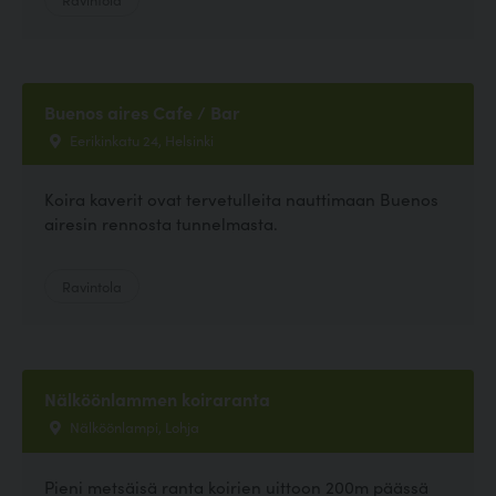
Buenos aires Cafe / Bar
Eerikinkatu 24, Helsinki
Koira kaverit ovat tervetulleita nauttimaan Buenos
airesin rennosta tunnelmasta.
Ravintola
Nälköönlammen koiraranta
Nälköönlampi, Lohja
Pieni metsäisä ranta koirien uittoon 200m päässä