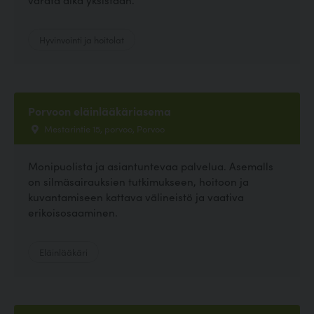
Hyvinvointi ja hoitolat
Porvoon eläinlääkäriasema
Mestarintie 15, porvoo, Porvoo
Monipuolista ja asiantuntevaa palvelua. Asemalls
on silmäsairauksien tutkimukseen, hoitoon ja
kuvantamiseen kattava välineistö ja vaativa
erikoisosaaminen.
Eläinlääkäri