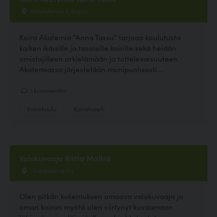
Riilahdentie 5, Espoo
Koira Akatemia "Anna Tassu" tarjoaa koulutusta
kaiken ikäisille ja tasoisille koirille sekä heidän
omistajilleen arkielämään ja tottelevaisuuteen.
Akatemiassa järjestetään monipuolisesti...
1 kommenttia
Koirakoulu
Koirahotelli
Valokuvaaja Riitta Mälkiä
, Lappeenranta
Olen pitkän kokemuksen omaava valokuvaaja ja
oman koiran myötä olen siirtynyt kuvaamaan