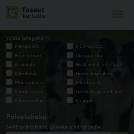
Valitse kategoria(t)
Koirapuisto
Eläinkauppa
Eläinlääkäri
Uimapaikka
Ravintola
Hyvinvointi ja hoitolat
Koirakoulu
Harrastuspaikka
Muut palvelut
Koirahotelli
Koirakuvaaja
Lenkkeily ja patikointi
Koirasovellus
Kauppa
Palveluhaku
Syötä paikkakunta, palvelun nimi tai osoite