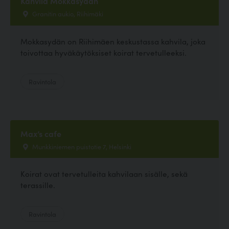
Kahvila Mokkasydän
Granitin aukio, Riihimäki
Mokkasydän on Riihimäen keskustassa kahvila, joka
toivottaa hyväkäytöksiset koirat tervetulleeksi.
Ravintola
Max’s cafe
Munkkiniemen puistotie 7, Helsinki
Koirat ovat tervetulleita kahvilaan sisälle, sekä
terassille.
Ravintola