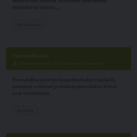
lähinnä vain eläimiä. Kuvaukset toteutetaan
miljöössä tai kotona....
Koirakuvaaja
Pannukakkutalo
Maakuntakatu 29, 96200 Rovaniemi, Rovaniemi
Pannukakkuravintola kauppakeskuksen keskellä,
ruokaisat suolaiset ja makeat pannukakut. Koirat
ovat tervetulleita.
Ravintola