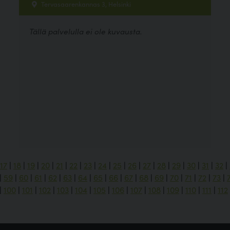
Tervasaarenkannas 3, Helsinki
Tällä palvelulla ei ole kuvausta.
17
|
18
|
19
|
20
|
21
|
22
|
23
|
24
|
25
|
26
|
27
|
28
|
29
|
30
|
31
|
32
|
|
59
|
60
|
61
|
62
|
63
|
64
|
65
|
66
|
67
|
68
|
69
|
70
|
71
|
72
|
73
|
|
100
|
101
|
102
|
103
|
104
|
105
|
106
|
107
|
108
|
109
|
110
|
111
|
112