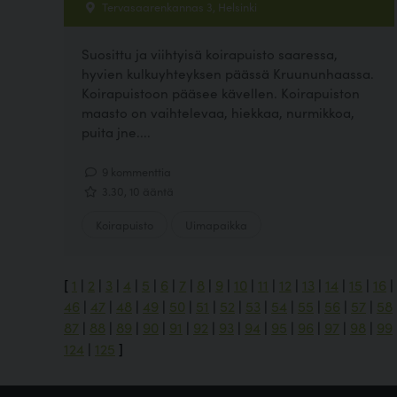
Tervasaarenkannas 3, Helsinki
Suosittu ja viihtyisä koirapuisto saaressa,
hyvien kulkuyhteyksen päässä Kruununhaassa.
Koirapuistoon pääsee kävellen. Koirapuiston
maasto on vaihtelevaa, hiekkaa, nurmikkoa,
puita jne....
9 kommenttia
3.30, 10 ääntä
Koirapuisto
Uimapaikka
[
1
|
2
|
3
|
4
|
5
|
6
|
7
|
8
|
9
|
10
|
11
|
12
|
13
|
14
|
15
|
16
|
46
|
47
|
48
|
49
|
50
|
51
|
52
|
53
|
54
|
55
|
56
|
57
|
58
87
|
88
|
89
|
90
|
91
|
92
|
93
|
94
|
95
|
96
|
97
|
98
|
99
124
|
125
]