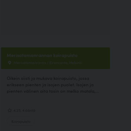
Merisatamanrannan koirapuisto
Merisatamanranta / Eiranranta, Helsinki
Oikein siisti ja mukava koirapuisto, jossa
erikseen pienten ja isojen puolet. Isojen ja
pienten välinen aita tosin on melko matala,...
4.25, 4 ääntä
Koirapuisto