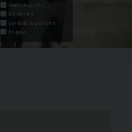
Harrastuspaikka
Koirahotelli
Lenkkeily ja patikointi
Kauppa