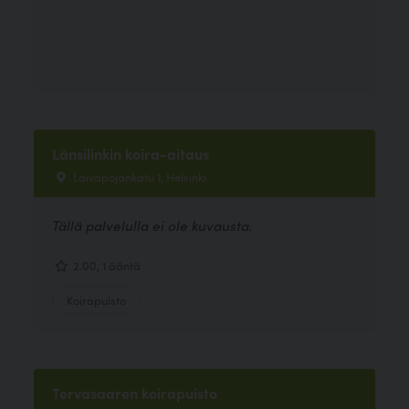
Länsilinkin koira-aitaus
Laivapojankatu 1, Helsinki
Tällä palvelulla ei ole kuvausta.
2.00, 1 ääntä
Koirapuisto
Tervasaaren koirapuisto