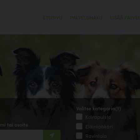
ETUSIVU
PALVELUHAKU
LISÄÄ PALVE
Valitse kategoria(t)
Koirapuisto
mi tai osoite
Eläinlääkäri
Ravintola