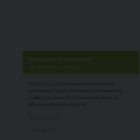
Norssin päädyn koirapuisto
Laivurinrinne 4, Helsinki
Viihtyisä ja siisti koirapuisto eteläisessä
kantakaupungissa. Koirapuiston maasto on
hiekkaa ja alueella on muutamia puita ja
istumapaikkoja omistajille.
4.00, 1 ääntä
Koirapuisto