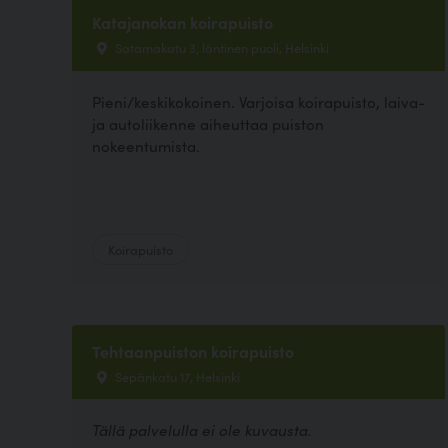
Katajanokan koirapuisto
Satamakatu 3, läntinen puoli, Helsinki
Pieni/keskikokoinen. Varjoisa koirapuisto, laiva-
ja autoliikenne aiheuttaa puiston
nokeentumista.
Koirapuisto
Tehtaanpuiston koirapuisto
Sepänkatu 17, Helsinki
Tällä palvelulla ei ole kuvausta.