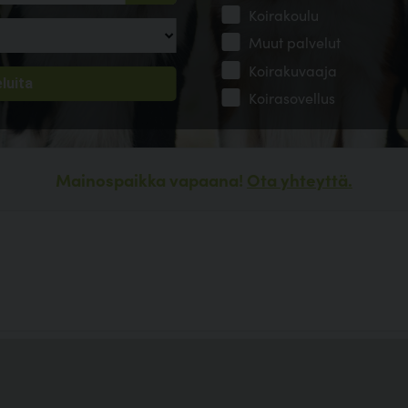
Koirakoulu
Muut palvelut
Koirakuvaaja
Koirasovellus
Mainospaikka vapaana!
Ota yhteyttä.