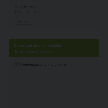
1 kommenttia
3.00, 1 ääntä
Koirapuisto
Norssin päädyn koirapuisto
Laivurinrinne 4, Helsinki
Tällä palvelulla ei ole kuvausta.