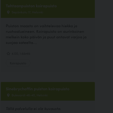
Tehtaanpuiston koirapuisto
Sepänkatu 17, Helsinki
Puiston maasto on vaihtelevaa hiekka ja
ruohoalueineen. Koirapuisto on aurinkoinen
melkein koko päivän ja puut antavat varjoa ja
suojaa sateelta....
4.00, 1 ääntä
Koirapuisto
Sinebrychoffin puiston koirapuisto
Bulevardi 46-40, Helsinki
Tällä palvelulla ei ole kuvausta.