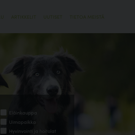
LU
ARTIKKELIT
UUTISET
TIETOA MEISTÄ
Eläinkauppa
Uimapaikka
Hyvinvointi ja hoitolat