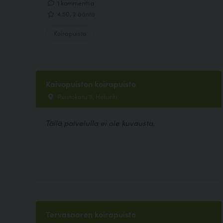
1 kommenttia
4.50, 2 ääntä
Koirapuisto
Kaivopuiston koirapuisto
Puistokatu 11, Helsinki
Tällä palvelulla ei ole kuvausta.
Tervasaaren koirapuisto