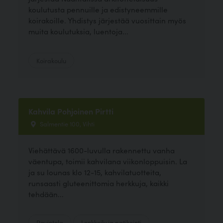
koulutusta pennuille ja edistyneemmille
koirakoille. Yhdistys järjestää vuosittain myös
muita koulutuksia, luentoja...
Koirakoulu
Kahvila Pohjoinen Pirtti
Salmentie 100, Vihti
Viehättävä 1600-luvulla rakennettu vanha
väentupa, toimii kahvilana viikonloppuisin. La
ja su lounas klo 12-15, kahvilatuotteita,
runsaasti gluteenittomia herkkuja, kaikki
tehdään...
Ravintola
Lenkkeily ja patikointi