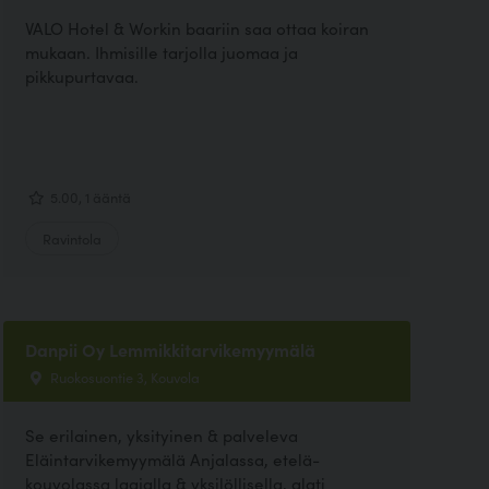
VALO Hotel & Workin baariin saa ottaa koiran
mukaan. Ihmisille tarjolla juomaa ja
pikkupurtavaa.
5.00, 1 ääntä
Ravintola
Danpii Oy Lemmikkitarvikemyymälä
Ruokosuontie 3, Kouvola
Se erilainen, yksityinen & palveleva
Eläintarvikemyymälä Anjalassa, etelä-
kouvolassa laajalla & yksilöllisella, alati