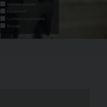
Harrastuspaikka
Koirahotelli
Lenkkeily ja patikointi
Kauppa