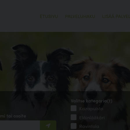
ETUSIVU
PALVELUHAKU
LISÄÄ PALVE
Valitse kategoria(t)
Koirapuisto
mi tai osoite
Eläinlääkäri
Ravintola