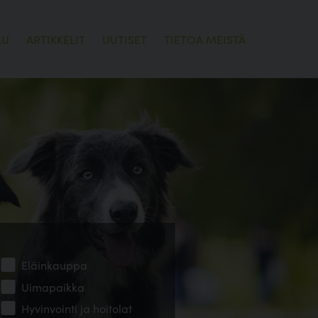
LU
ARTIKKELIT
UUTISET
TIETOA MEISTÄ
Eläinkauppa
Uimapaikka
Hyvinvointi ja hoitolat