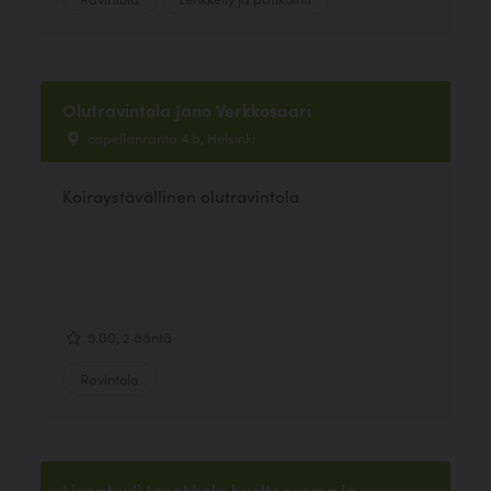
Olutravintola Jano Verkkosaari
capellanranta 4 b, Helsinki
Koiraystävällinen olutravintola
5.00, 2 ääntä
Ravintola
Linnatuuli Janakkala huoltoasema ja