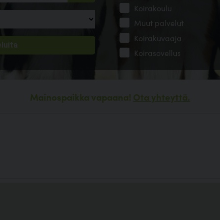
Koirakoulu
Muut palvelut
Koirakuvaaja
Koirasovellus
Mainospaikka vapaana!
Ota yhteyttä.