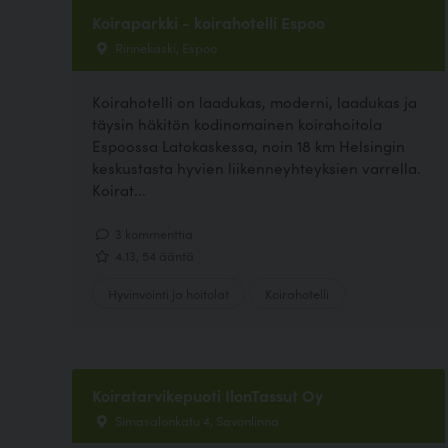
Koiraparkki - koirahotelli Espoo
Rinnekaski, Espoo
Koirahotelli on laadukas, moderni, laadukas ja
täysin häkitön kodinomainen koirahoitola
Espoossa Latokaskessa, noin 18 km Helsingin
keskustasta hyvien liikenneyhteyksien varrella.
Koirat...
3 kommenttia
4.13, 54 ääntä
Hyvinvointi ja hoitolat
Koirahotelli
Koiratarvikepuoti IlonTassut Oy
Simasalonkatu 4, Savonlinna