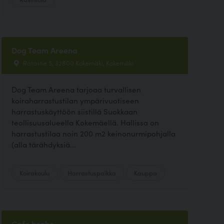
Dog Team Areena
Ratastie 5, 32800 Kokemäki, Kokemäki
Dog Team Areena tarjoaa turvallisen
koiraharrastustilan ympärivuotiseen
harrastuskäyttöön siistillä Suokkaan
teollisuusalueella Kokemäellä. Hallissa on
harrastustilaa noin 200 m2 keinonurmipohjalla
(alla tärähdyksiä...
Koirakoulu
Harrastuspaikka
Kauppa
Cafe brahe