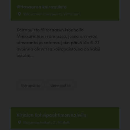
Viitasaaren koirapuisto
Viitasaaren koirapuisto, Viitasaari
Koirapuisto Viitasaaren Isoaholla
Miekkarinteen rannassa, jossa on myös
uimaranta ja satama. Joka päivä klo 6-22
avoinna olevassa koirapuistossa on kaksi
osiota:...
Koirapuisto
Uimapaikka
Kirjalan Kahvipaahtimon Kahvila
Nuijamiestenkatu 21, Mikkeli