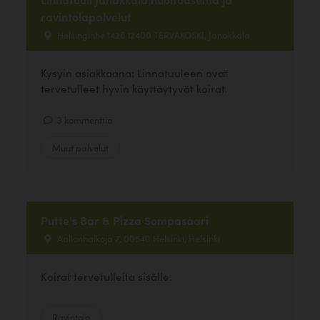
ravintolapalvelut
Helsingintie 1426 12400 TERVAKOSKI, Janakkala
Kysyin asiakkaana: Linnatuuleen ovat
tervetulleet hyvin käyttäytyvät koirat.
3 kommenttia
Muut palvelut
Putte's Bar & Pizza Sompasaari
Aallonhalkoja 7, 00540 Helsinki, Helsinki
Koirat tervetulleita sisälle.
Ravintola