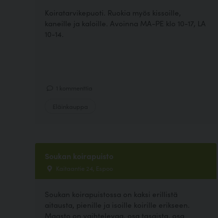
Koiratarvikepuoti. Ruokia myös kissoille,
kaneille ja kaloille. Avoinna MA-PE klo 10-17, LA
10-14.
1 kommenttia
Eläinkauppa
Soukan koirapuisto
Kaitaantie 24, Espoo
Soukan koirapuistossa on kaksi erillistä
aitausta, pienille ja isoille koirille erikseen.
Maasto on vaihtelevaa, osa tasaista, osa