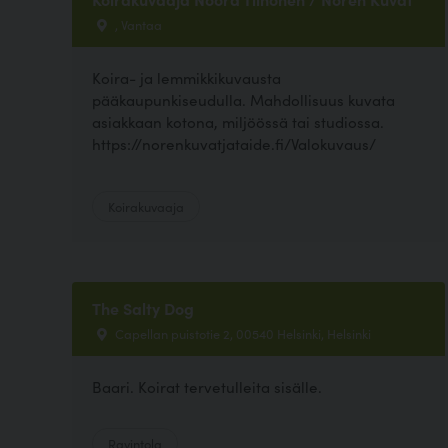
, Vantaa
Koira- ja lemmikkikuvausta
pääkaupunkiseudulla. Mahdollisuus kuvata
asiakkaan kotona, miljöössä tai studiossa.
https://norenkuvatjataide.fi/Valokuvaus/
Koirakuvaaja
The Salty Dog
Capellan puistotie 2, 00540 Helsinki, Helsinki
Baari. Koirat tervetulleita sisälle.
Ravintola