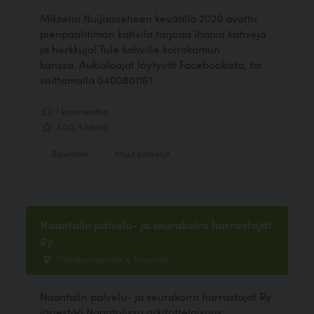
Mikkelin Nuijamieheen keväällä 2020 avattu
pienpaahtimon kahvila tarjoaa ihania kahveja
ja herkkuja! Tule kahville koirakamun
kanssa. Aukioloajat löytyvät Facebookista, tai
soittamalla 0400801161.
1 kommenttia
4.00, 1 ääntä
Ravintola
Muut palvelut
Naantalin palvelu- ja seurakoira harrastajat
Ry
Tiilenkantajantie 4, Naantali
Naantalin palvelu- ja seurakoira harrastajat Ry
järjestää Naantalissa arkitottelaisuus