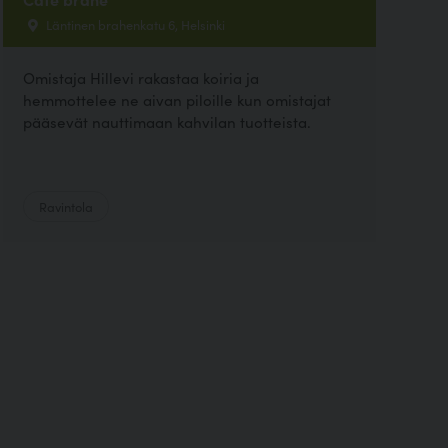
Läntinen brahenkatu 6, Helsinki
Omistaja Hillevi rakastaa koiria ja
hemmottelee ne aivan piloille kun omistajat
pääsevät nauttimaan kahvilan tuotteista.
Ravintola