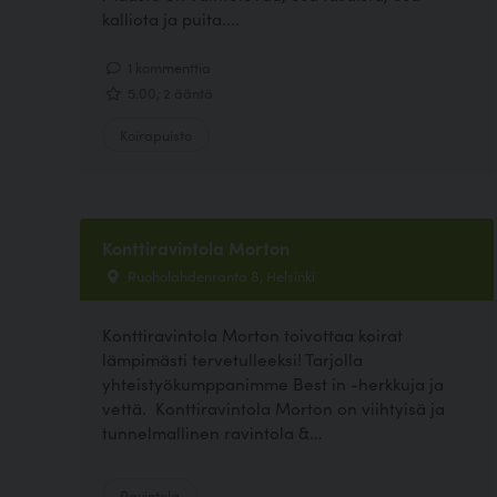
kalliota ja puita....
1 kommenttia
5.00, 2 ääntä
Koirapuisto
Konttiravintola Morton
Ruoholahdenranta 8, Helsinki
Konttiravintola Morton toivottaa koirat
lämpimästi tervetulleeksi! Tarjolla
yhteistyökumppanimme Best in -herkkuja ja
vettä. Konttiravintola Morton on viihtyisä ja
tunnelmallinen ravintola &...
Ravintola