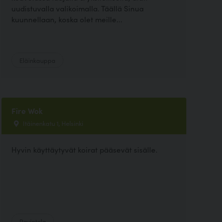
uudistuvalla valikoimalla. Täällä Sinua
kuunnellaan, koska olet meille...
Eläinkauppa
Fire Wok
Itäinenkatu 1, Helsinki
Hyvin käyttäytyvät koirat pääsevät sisälle.
Ravintola