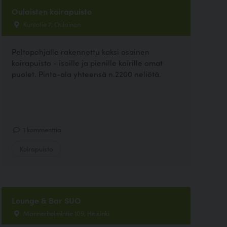
Oulaisten koirapuisto
Kuntotie 7, Oulainen
Peltopohjalle rakennettu kaksi osainen
koirapuisto - isoille ja pienille koirille omat
puolet. Pinta-ala yhteensä n.2200 neliötä.
1 kommenttia
Koirapuisto
Lounge & Bar SUO
Mannerheimintie 109, Helsinki