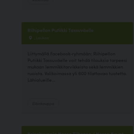
Riihipellon Putiikki Tassuväelle
, Laukaa
Liittymällä Facebook-ryhmään: Riihipellon
Putiikki Tassuväelle voit tehdä tilauksia tarpeesi
mukaan lemmikkitarvikkeista sekä lemmikkien
ruoista. Valikoimassa yli 600 tilattavaa tuotetta.
Lähialueille...
Eläinkauppa
Koirakuvaaja Noora Tiihonen / Noren Kuvat