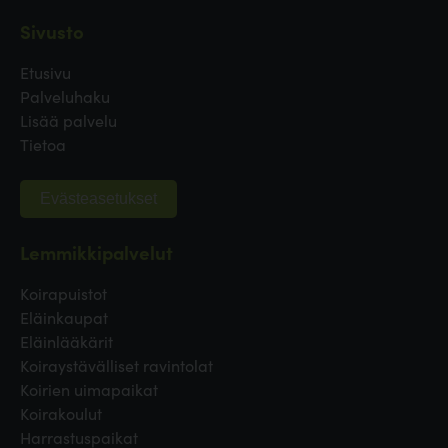
Sivusto
Etusivu
Palveluhaku
Lisää palvelu
Tietoa
Evästeasetukset
Lemmikkipalvelut
Koirapuistot
Eläinkaupat
Eläinlääkärit
Koiraystävälliset ravintolat
Koirien uimapaikat
Koirakoulut
Harrastuspaikat