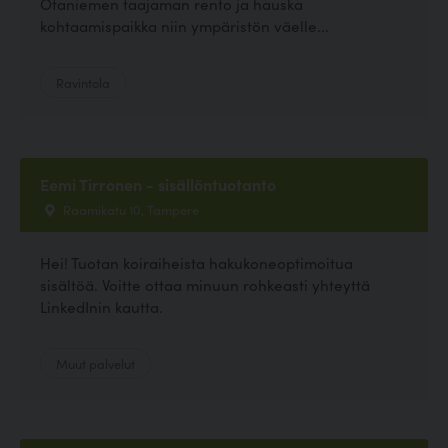
Otaniemen taajaman rento ja hauska
kohtaamispaikka niin ympäristön väelle...
Ravintola
Eemi Tirronen - sisällöntuotanto
Raamikatu 10, Tampere
Hei! Tuotan koiraiheista hakukoneoptimoitua
sisältöä. Voitte ottaa minuun rohkeasti yhteyttä
LinkedInin kautta.
Muut palvelut