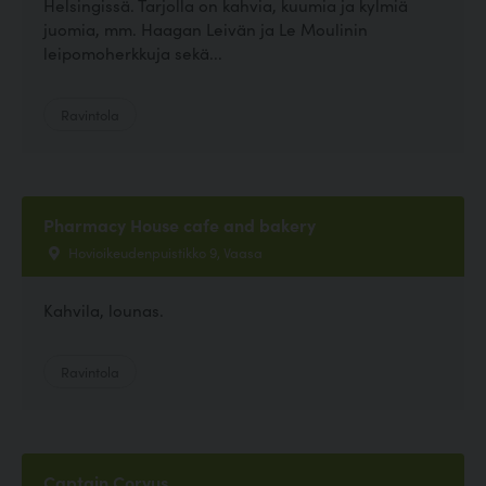
Helsingissä. Tarjolla on kahvia, kuumia ja kylmiä
juomia, mm. Haagan Leivän ja Le Moulinin
leipomoherkkuja sekä...
Ravintola
Pharmacy House cafe and bakery
Hovioikeudenpuistikko 9, Vaasa
Kahvila, lounas.
Ravintola
Captain Corvus