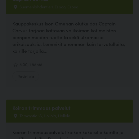
Suomenlahdentie 1, Espoo, Espoo
Kauppakeskus Ison Omenan olutkeidas Captain
Corvus tarjoaa kattavan valikoiman kotimaisten
pienpanimoiden tuotteita sekä ulkomaisia
erikoisuuksia. Lemmikit enemmän kuin tervetulleita,
koirille tarjolla...
5.00, 1 ääntä
Ravintola
Koiran trimmaus palvelut
Terveystie 18, Hollola, Hollola
Koiran trimmauspalvelut kaiken kokoisille koirille ja
kaikille roduille. Palveluni ovat: Ajelu, muotoon