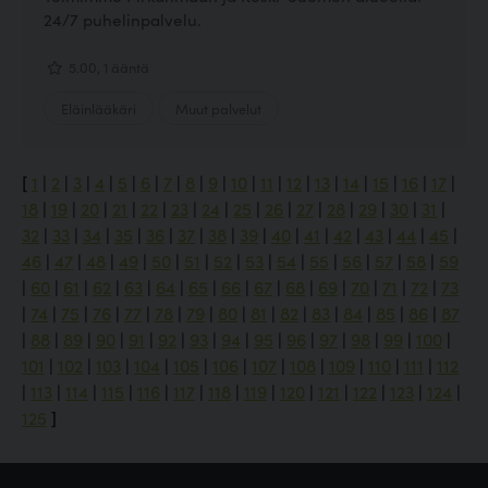
24/7 puhelinpalvelu.
5.00, 1 ääntä
Eläinlääkäri
Muut palvelut
[
1
|
2
|
3
|
4
|
5
|
6
|
7
|
8
|
9
|
10
|
11
|
12
|
13
|
14
|
15
|
16
|
17
|
18
|
19
|
20
|
21
|
22
|
23
|
24
|
25
|
26
|
27
|
28
|
29
|
30
|
31
|
32
|
33
|
34
|
35
|
36
|
37
|
38
|
39
|
40
|
41
|
42
|
43
|
44
|
45
|
46
|
47
|
48
|
49
|
50
|
51
|
52
|
53
|
54
|
55
|
56
|
57
|
58
|
59
|
60
|
61
|
62
|
63
|
64
|
65
|
66
|
67
|
68
|
69
|
70
|
71
|
72
|
73
|
74
|
75
|
76
|
77
|
78
|
79
|
80
|
81
|
82
|
83
|
84
|
85
|
86
|
87
|
88
|
89
|
90
|
91
|
92
|
93
|
94
|
95
|
96
|
97
|
98
|
99
|
100
|
101
|
102
|
103
|
104
|
105
|
106
|
107
|
108
|
109
|
110
|
111
|
112
|
113
|
114
|
115
|
116
|
117
|
118
|
119
|
120
|
121
|
122
|
123
|
124
|
125
]