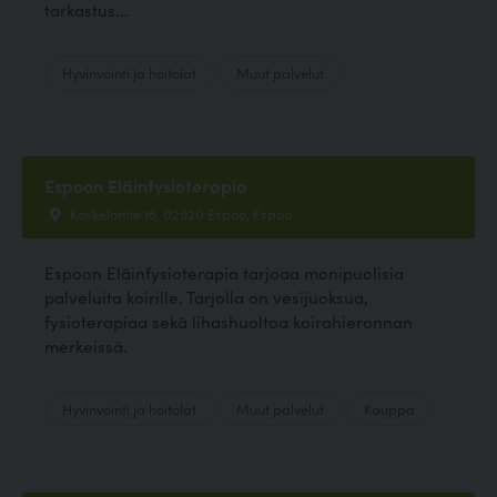
tarkastus...
Hyvinvointi ja hoitolat
Muut palvelut
Espoon Eläinfysioterapia
Koskelontie 15, 02920 Espoo, Espoo
Espoon Eläinfysioterapia tarjoaa monipuolisia
palveluita koirille. Tarjolla on vesijuoksua,
fysioterapiaa sekä lihashuoltoa koirahieronnan
merkeissä.
Hyvinvointi ja hoitolat
Muut palvelut
Kauppa