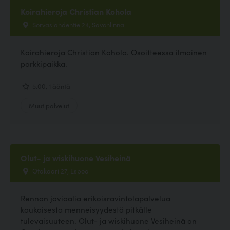
Koirahieroja Christian Kohola
Sorvaslahdentie 24, Savonlinna
Koirahieroja Christian Kohola. Osoitteessa ilmainen
parkkipaikka.
5.00, 1 ääntä
Muut palvelut
Olut- ja wiskihuone Vesiheinä
Otakaari 27, Espoo
Rennon joviaalia erikoisravintolapalvelua
kaukaisesta menneisyydestä pitkälle
tulevaisuuteen. Olut- ja wiskihuone Vesiheinä on