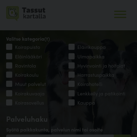
Valitse kategoria(t)
Koirapuisto
Eläinkauppa
Eläinlääkäri
Uimapaikka
Ravintola
Hyvinvointi ja hoitolat
Koirakoulu
Harrastuspaikka
Muut palvelut
Koirahotelli
Koirakuvaaja
Lenkkeily ja patikointi
Koirasovellus
Kauppa
Palveluhaku
Syötä paikkakunta, palvelun nimi tai osoite