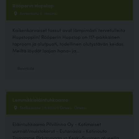
Rööperin Hopstop
Annankatu 3, Helsinki
Kaikenkarvaiset tassut ovat lämpimästi tervetulleita
Hopstoppiin! Rööperin Hopstop on 117-paikkainen
taproom ja olutpuoti, todellinen olutystävän keidas.
Meiltä löydät laajan hana- ja...
Ravintola
Lemmikkieläintuhkaamo
Teollisuustie 28,35300 Orivesi, Orivesi
Eläintuhkaamo Pilvilinna Oy - Kotimaiset
uurnat/muistokorut - Eutanasia - Kotinouto
Toimimme Pirkanmaan ja Keski-Suomen alueella.