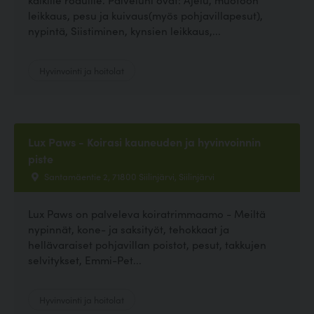
leikkaus, pesu ja kuivaus(myös pohjavillapesut),
nypintä, Siistiminen, kynsien leikkaus,...
Hyvinvointi ja hoitolat
Lux Paws - Koirasi kauneuden ja hyvinvoinnin
piste
Santamäentie 2, 71800 Siilinjärvi, Siilinjärvi
Lux Paws on palveleva koiratrimmaamo - Meiltä
nypinnät, kone- ja saksityöt, tehokkaat ja
hellävaraiset pohjavillan poistot, pesut, takkujen
selvitykset, Emmi-Pet...
Hyvinvointi ja hoitolat