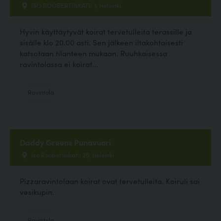
ISO ROOBERTINKATU 1, Helsinki
Hyvin käyttäytyvät koirat tervetulleita terassille ja
sisälle klo 20.00 asti. Sen jälkeen iltakohtaisesti
katsotaan tilanteen mukaan. Ruuhkaisessa
ravintolassa ei koirat...
Ravintola
Daddy Greens Punavuori
Iso Roobertinkatu 26, Helsinki
Pizzaravintolaan koirat ovat tervetulleita. Koiruli sai
vesikupin.
Ravintola