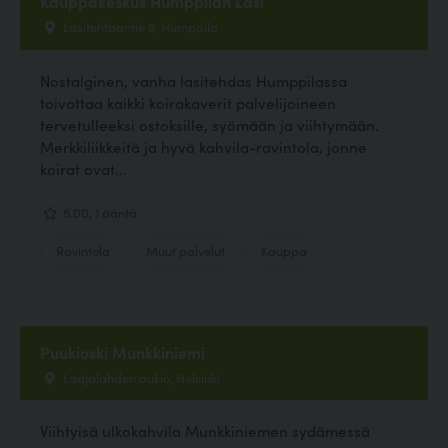
Kauppakeskus Humppilan Lasi
Lasitehtaantie 5, Humppila
Nostalginen, vanha lasitehdas Humppilassa
toivottaa kaikki koirakaverit palvelijoineen
tervetulleeksi ostoksille, syömään ja viihtymään.
Merkkiliikkeitä ja hyvä kahvila-ravintola, jonne
koirat ovat...
5.00, 1 ääntä
Ravintola
Muut palvelut
Kauppa
Puukioski Munkkiniemi
Laajalahden aukio, Helsinki
Viihtyisä ulkokahvila Munkkiniemen sydämessä