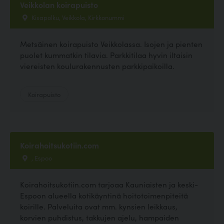
Veikkolan koirapuisto
Kisapolku, Veikkola, Kirkkonummi
Metsäinen koirapuisto Veikkolassa. Isojen ja pienten
puolet kummatkin tilavia. Parkkitilaa hyvin iltaisin
viereisten koulurakennusten parkkipaikoilla.
Koirapuisto
Koirahoitsukotiin.com
, Espoo
Koirahoitsukotiin.com tarjoaa Kauniaisten ja keski-
Espoon alueella kotikäyntinä hoitotoimenpiteitä
koirille. Palveluita ovat mm. kynsien leikkaus,
korvien puhdistus, takkujen ajelu, hampaiden