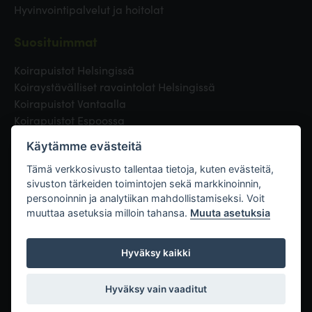
Hyvinvointipalvelut ja hoitolat
Suosituimmat
Koirapuistot Helsingissä
Koiraystävälliset ravaintolat Helsingissä
Koirapuistot Vantaalla
Koirapuistot Espoossa
Koirapuistot Turussa
Käytämme evästeitä
Eläinlääkäri Helsingissä
Koirapuistot Tampereella
Tämä verkkosivusto tallentaa tietoja, kuten evästeitä,
sivuston tärkeiden toimintojen sekä markkinoinnin,
personoinnin ja analytiikan mahdollistamiseksi. Voit
Linkit
muuttaa asetuksia milloin tahansa.
Muuta asetuksia
Hyväksy kaikki
Hyväksy vain vaaditut