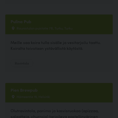
Pulina Pub
Raunistulan puistotie 78, Turku, Turku
Meille saa koira tulla sisälle ja vesitarjoilu taattu.
Koiralta toivotaan ystävällistä käytöstä.
Ravintola
Pien Brewpub
Hämeentie 15, Helsinki
Olutravintola, panimo ja kasvisruokaa (apizzaa,
salaatteja, churroja) tarjoileva pastellinvärinen