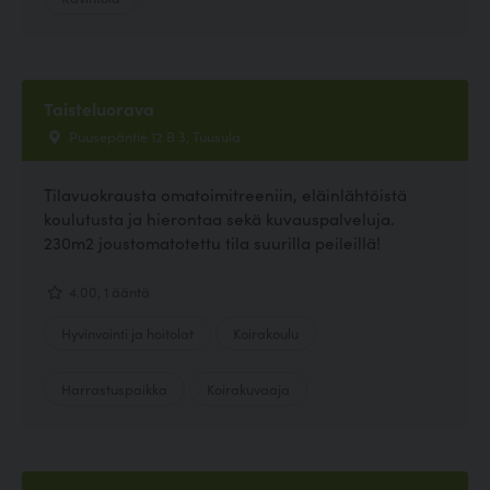
Taisteluorava
Puusepäntie 12 B 3, Tuusula
Tilavuokrausta omatoimitreeniin, eläinlähtöistä
koulutusta ja hierontaa sekä kuvauspalveluja.
230m2 joustomatotettu tila suurilla peileillä!
4.00, 1 ääntä
Hyvinvointi ja hoitolat
Koirakoulu
Harrastuspaikka
Koirakuvaaja