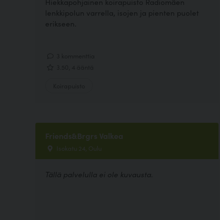
Hiekkapohjainen koirapuisto Radiomäen
lenkkipolun varrella, isojen ja pienten puolet
erikseen.
3 kommenttia
3.50, 4 ääntä
Koirapuisto
Friends&Brgrs Valkea
Isokatu 24, Oulu
Tällä palvelulla ei ole kuvausta.