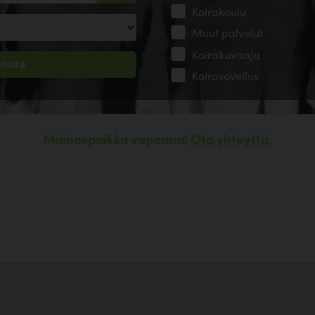
Koirakoulu
Muut palvelut
Koirakuvaaja
Koirasovellus
Mainospaikka vapaana!
Ota yhteyttä.