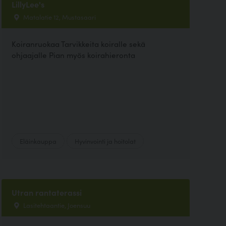
LillyLee's
Matalatie 12, Mustasaari
Koiranruokaa Tarvikkeita koiralle sekä
ohjaajalle Pian myös koirahieronta
Eläinkauppa
Hyvinvointi ja hoitolat
Utran rantaterassi
Lasitehtaantie, Joensuu