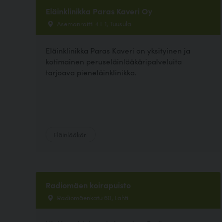
Eläinklinikka Paras Kaveri Oy
Asemanraitti 4 L 1, Tuusula
Eläinklinikka Paras Kaveri on yksityinen ja
kotimainen peruseläinlääkäripalveluita
tarjoava pieneläinklinikka.
Eläinlääkäri
Radiomäen koirapuisto
Radiomäenkatu 60, Lahti