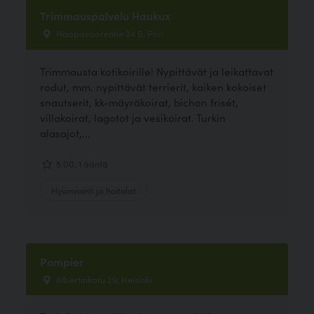
Trimmauspalvelu Haukux
Haapasaarentie 34 B, Pori
Trimmausta kotikoirille! Nypittävät ja leikattavat
rodut, mm. nypittävät terrierit, kaiken kokoiset
snautserit, kk-mäyräkoirat, bichon frisét,
villakoirat, lagotot ja vesikoirat. Turkin
alasajot,...
5.00, 1 ääntä
Hyvinvointi ja hoitolat
Pompier
Albertinkatu 29, Helsinki