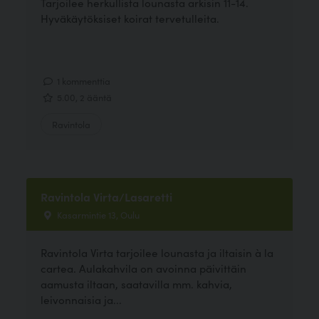
Tarjoilee herkullista lounasta arkisin 11-14.
Hyväkäytöksiset koirat tervetulleita.
1 kommenttia
5.00, 2 ääntä
Ravintola
Ravintola Virta/Lasaretti
Kasarmintie 13, Oulu
Ravintola Virta tarjoilee lounasta ja iltaisin à la
cartea. Aulakahvila on avoinna päivittäin
aamusta iltaan, saatavilla mm. kahvia,
leivonnaisia ja...