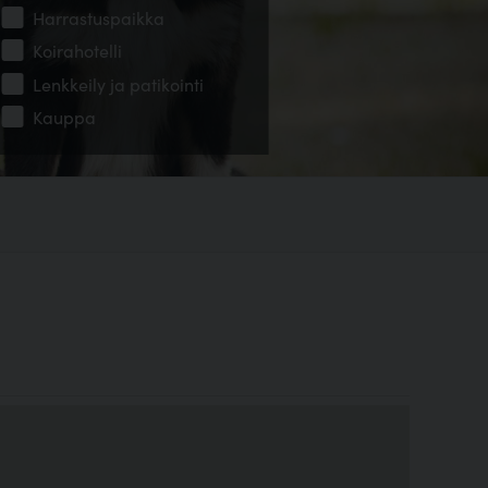
Harrastuspaikka
Koirahotelli
Lenkkeily ja patikointi
Kauppa