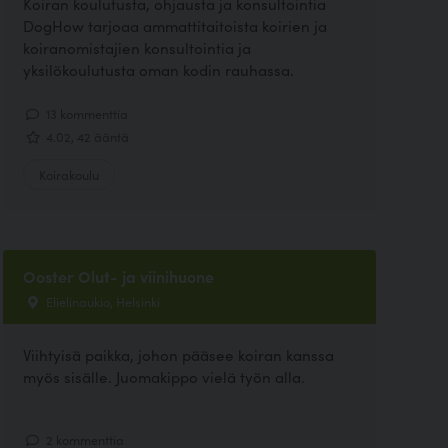
Koiran koulutusta, ohjausta ja konsultointia
DogHow tarjoaa ammattitaitoista koirien ja
koiranomistajien konsultointia ja
yksilökoulutusta oman kodin rauhassa.
13 kommenttia
4.02, 42 ääntä
Koirakoulu
Ooster Olut- ja viinihuone
Elielinaukio, Helsinki
Viihtyisä paikka, johon pääsee koiran kanssa
myös sisälle. Juomakippo vielä työn alla.
2 kommenttia