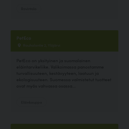
Ravintola
PetEco
Rauhalantie 2, Ylöjärvi
PetEco on yksityinen ja suomalainen
eläintarvikeliike. Valikoimassa panostamme
turvallisuuteen, kestävyyteen, laatuun ja
ekologisuuteen. Suomessa valmistetut tuotteet
ovat myös vahvassa osassa...
Eläinkauppa