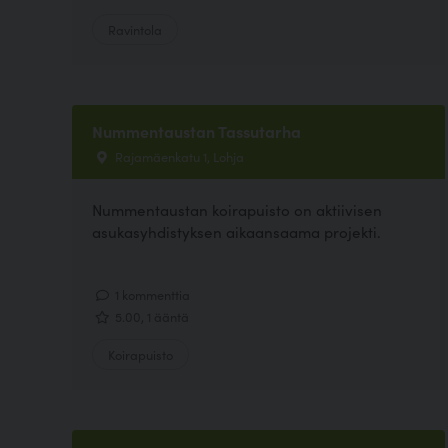
Ravintola
Nummentaustan Tassutarha
Rajamäenkatu 1, Lohja
Nummentaustan koirapuisto on aktiivisen
asukasyhdistyksen aikaansaama projekti.
1 kommenttia
5.00, 1 ääntä
Koirapuisto