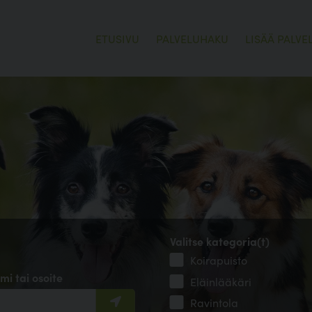
ETUSIVU
PALVELUHAKU
LISÄÄ PALVE
Valitse kategoria(t)
Koirapuisto
mi tai osoite
Eläinlääkäri
Ravintola