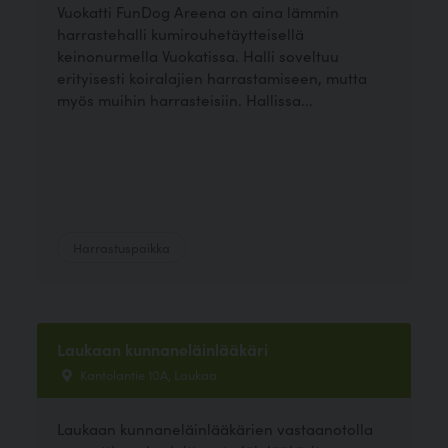
Vuokatti FunDog Areena on aina lämmin
harrastehalli kumirouhetäytteisellä
keinonurmella Vuokatissa. Halli soveltuu
erityisesti koiralajien harrastamiseen, mutta
myös muihin harrasteisiin. Hallissa...
Harrastuspaikka
Laukaan kunnaneläinlääkäri
Kantolantie 10A, Laukaa
Laukaan kunnaneläinlääkärien vastaanotolla