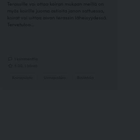
Terassille voi ottaa koiran mukaan meillä on
myös koirille juoma astioita janon sattuessa,
koirat voi uittaa aivan terassin läheisyydessä.
Tervetuloa...
1 kommenttia
5.00, 1 ääntä
Koirapuisto
Uimapaikka
Ravintola