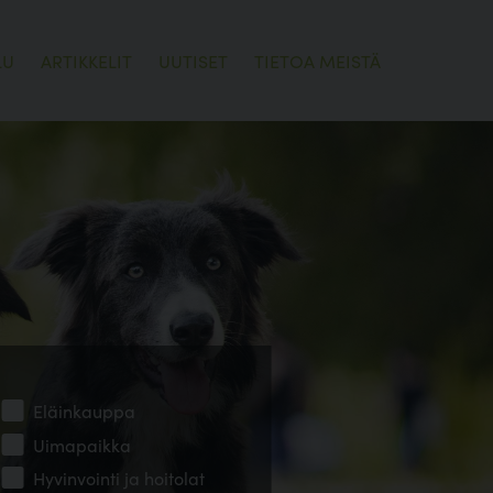
LU
ARTIKKELIT
UUTISET
TIETOA MEISTÄ
Eläinkauppa
Uimapaikka
Hyvinvointi ja hoitolat