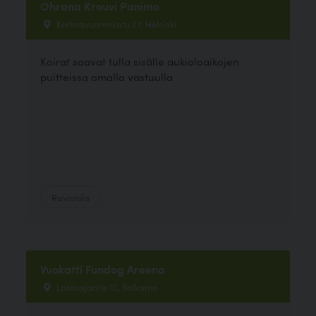
Ohrana Krouvi Panimo
Korkeavuorenkatu 27, Helsinki
Koirat saavat tulla sisälle aukioloaikojen
puitteissa omalla vastuulla
Ravintola
Vuokatti Fundog Areena
Lastaajantie 10, Sotkamo