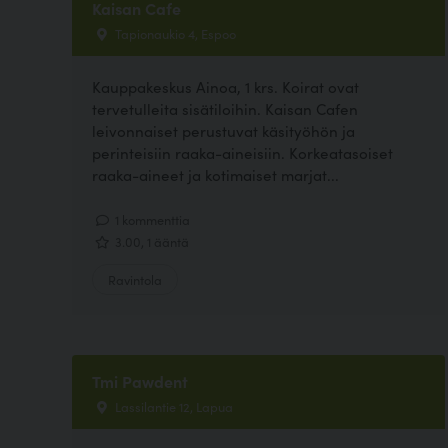
Kaisan Cafe
Tapionaukio 4, Espoo
Kauppakeskus Ainoa, 1 krs. Koirat ovat
tervetulleita sisätiloihin. Kaisan Cafen
leivonnaiset perustuvat käsityöhön ja
perinteisiin raaka-aineisiin. Korkeatasoiset
raaka-aineet ja kotimaiset marjat...
1 kommenttia
3.00, 1 ääntä
Ravintola
Tmi Pawdent
Lassilantie 12, Lapua