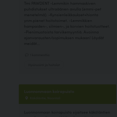
Tmi PAWDENT -Lemmikin hammaskiven
puhdistukset ultraäänen avulla (emmi-pet
menetelmä). -Kynsienleikkaukset+hionta
ynm.pienet hoitotoimet. -Lemmikkien
hampaiden-, silmien-, ja korvien hoitotuotteet.
-Pienimuotoista tarvikemyyntiä. Avoinna
ajanvarausten/sopimuksen mukaan! Löydät
meidät...
1 kommenttia
Hyvinvointi ja hoitolat
Luonnonmaan koirapuisto
Käköläntie, Naantali
Luonnonmaan koirapuisto sijaitsee käköläntien