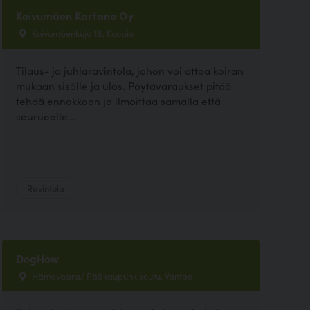
Koivumäen Kartano Oy
Koivumäenkuja 18, Kuopio
Tilaus- ja juhlaravintola, johon voi ottaa koiran
mukaan sisälle ja ulos. Pöytävaraukset pitää
tehdä ennakkoon ja ilmoittaa samalla että
seurueelle...
Ravintola
DogHow
Hämevaara/ Pääkaupunkiseutu, Vantaa