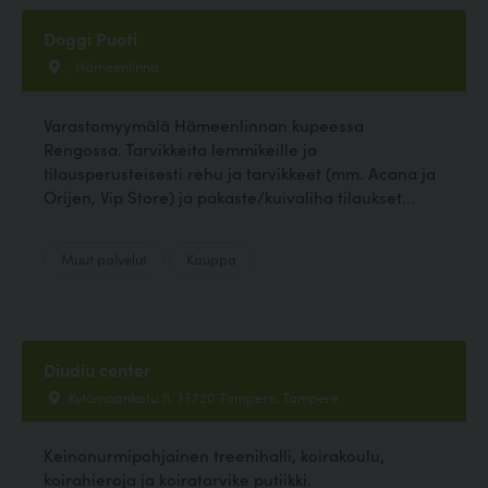
Doggi Puoti
, Hämeenlinna
Varastomyymälä Hämeenlinnan kupeessa
Rengossa. Tarvikkeita lemmikeille ja
tilausperusteisesti rehu ja tarvikkeet (mm. Acana ja
Orijen, Vip Store) ja pakaste/kuivaliha tilaukset...
Muut palvelut
Kauppa
Diudiu center
Kytömaankatu 11, 33720 Tampere, Tampere
Keinonurmipohjainen treenihalli, koirakoulu,
koirahieroja ja koiratarvike putiikki.