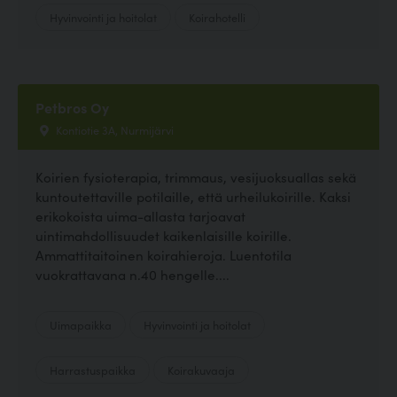
Hyvinvointi ja hoitolat
Koirahotelli
Petbros Oy
Kontiotie 3A, Nurmijärvi
Koirien fysioterapia, trimmaus, vesijuoksuallas sekä
kuntoutettaville potilaille, että urheilukoirille. Kaksi
erikokoista uima-allasta tarjoavat
uintimahdollisuudet kaikenlaisille koirille.
Ammattitaitoinen koirahieroja. Luentotila
vuokrattavana n.40 hengelle....
Uimapaikka
Hyvinvointi ja hoitolat
Harrastuspaikka
Koirakuvaaja