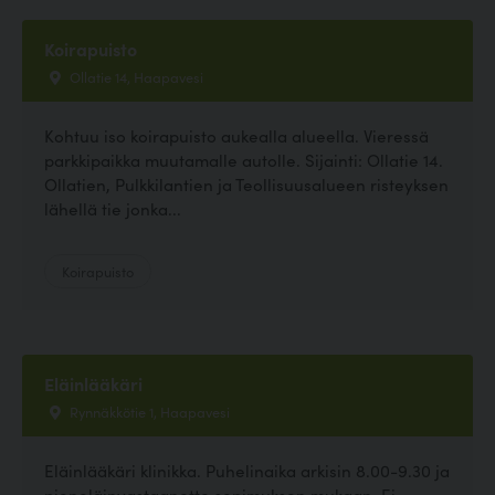
Koirapuisto
Ollatie 14, Haapavesi
Kohtuu iso koirapuisto aukealla alueella. Vieressä
parkkipaikka muutamalle autolle. Sijainti: Ollatie 14.
Ollatien, Pulkkilantien ja Teollisuusalueen risteyksen
lähellä tie jonka...
Koirapuisto
Eläinlääkäri
Rynnäkkötie 1, Haapavesi
Eläinlääkäri klinikka. Puhelinaika arkisin 8.00-9.30 ja
pieneläinvastaanotto sopimuksen mukaan. Ei