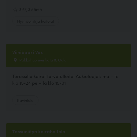
3.67, 3 ääntä
Hyvinvointi ja hoitolat
Viinibaari Vox
Pakkahuoneenkatu 8, Oulu
Terassille koirat tervetulleita! Aukioloajat: ma – to
klo 15-24 pe – la klo 15-01
Ravintola
Tassuniityn koirahoitola