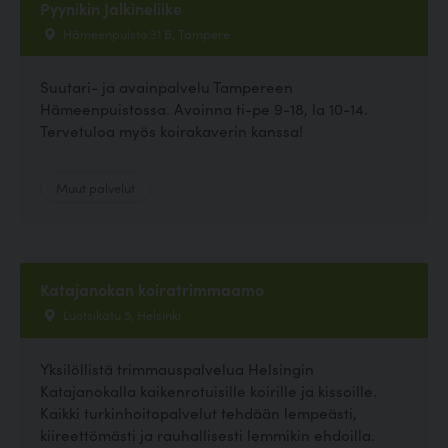
Pyynikin Jalkineliike
Hämeenpuisto 31 B, Tampere
Suutari- ja avainpalvelu Tampereen
Hämeenpuistossa. Avoinna ti-pe 9-18, la 10-14.
Tervetuloa myös koirakaverin kanssa!
Muut palvelut
Katajanokan koiratrimmaamo
Luotsikatu 5, Helsinki
Yksilöllistä trimmauspalvelua Helsingin
Katajanokalla kaikenrotuisille koirille ja kissoille.
Kaikki turkinhoitopalvelut tehdään lempeästi,
kiireettömästi ja rauhallisesti lemmikin ehdoilla.