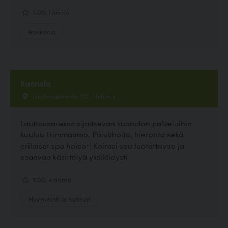
5.00, 1 ääntä
Ravintola
Kuonola
Lauttasaarentie 50 , Helsinki
Lauttasaaressa sijaitsevan kuonolan palveluihin
kuuluu Trimmaamo, Päivähoito, hieronta sekä
erilaiset spa hoidot! Koirasi saa luotettavaa ja
osaavaa käsittelyä yksilöidysti
5.00, 4 ääntä
Hyvinvointi ja hoitolat