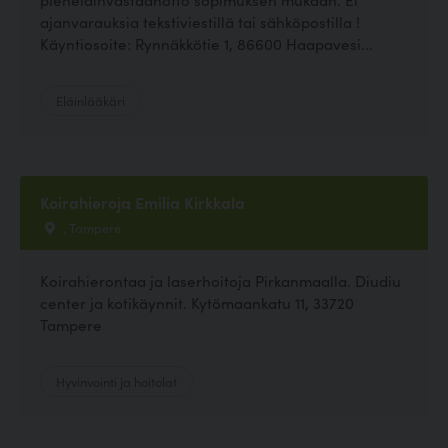
ajanvarauksia tekstiviestillä tai sähköpostilla !
Käyntiosoite: Rynnäkkötie 1, 86600 Haapavesi...
Eläinlääkäri
Koirahieroja Emilia Kirkkala
, Tampere
Koirahierontaa ja laserhoitoja Pirkanmaalla. Diudiu
center ja kotikäynnit. Kytömaankatu 11, 33720
Tampere
Hyvinvointi ja hoitolat