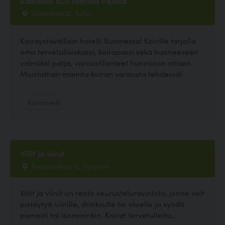
Radisson BLU Marina Palace
Linnankatu 32, Turku
Koiraystävällisin hotelli Suomessa! Koirille tarjolla
oma tervetuliaiskassi, koirapassi sekä huoneeseen
valmiiksi patja, varaustilanteet huomioon ottaen.
Muistathan mainita koiran varausta tehdessä!
Koirahotelli
Villit ja viinit
Rautatienkatu 12, Tampere
Villit ja viinit on rento seurusteluravintola, jonne voit
pistäytyä viinille, drinksulle tai oluelle ja syödä
pienesti tai isomminkin. Koirat tervetulleita...