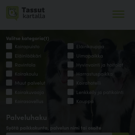
Valitse kategoria(t)
Koirapuisto
Eläinkauppa
Eläinlääkäri
Uimapaikka
Ravintola
Hyvinvointi ja hoitolat
Koirakoulu
Harrastuspaikka
Muut palvelut
Koirahotelli
Koirakuvaaja
Lenkkeily ja patikointi
Koirasovellus
Kauppa
Palveluhaku
Syötä paikkakunta, palvelun nimi tai osoite