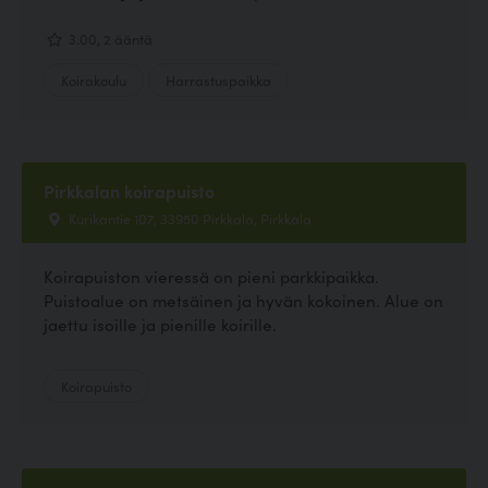
3.00, 2 ääntä
Koirakoulu
Harrastuspaikka
Pirkkalan koirapuisto
Kurikantie 107, 33950 Pirkkala, Pirkkala
Koirapuiston vieressä on pieni parkkipaikka.
Puistoalue on metsäinen ja hyvän kokoinen. Alue on
jaettu isoille ja pienille koirille.
Koirapuisto