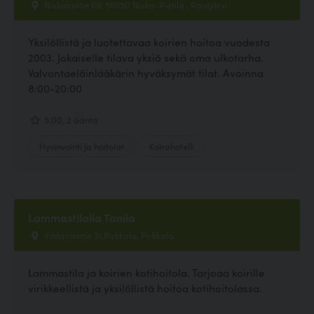
Niskalantie 69, 56550 Niska-Pietilä , Rautjärvi
Yksilöllistä ja luotettavaa koirien hoitoa vuodesta
2003. Jokaiselle tilava yksiö sekä oma ulkotarha.
Valvontaeläinlääkärin hyväksymät tilat. Avoinna
8:00-20:00
5.00, 2 ääntä
Hyvinvointi ja hoitolat
Koirahotelli
Lammastilalla Tanila
Vihtamontie 31,Pirkkala, Pirkkala
Lammastila ja koirien kotihoitola. Tarjoaa koirille
virikkeellistä ja yksilöllistä hoitoa kotihoitolassa.