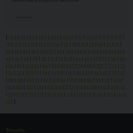
Ravintola
[
1
|
2
|
3
|
4
|
5
|
6
|
7
|
8
|
9
|
10
|
11
|
12
|
13
|
14
|
15
|
16
|
17
|
18
|
19
|
20
|
21
|
22
|
23
|
24
|
25
|
26
|
27
|
28
|
29
|
30
|
31
|
32
|
33
|
34
|
35
|
36
|
37
|
38
|
39
|
40
|
41
|
42
|
43
|
44
|
45
|
46
|
47
|
48
|
49
|
50
|
51
|
52
|
53
|
54
|
55
|
56
|
57
|
58
|
59
|
60
|
61
|
62
|
63
|
64
|
65
|
66
|
67
|
68
|
69
|
70
|
71
|
72
|
73
|
74
|
75
|
76
|
77
|
78
|
79
|
80
|
81
|
82
|
83
|
84
|
85
|
86
|
87
|
88
|
89
|
90
|
91
|
92
|
93
|
94
|
95
|
96
|
97
|
98
|
99
|
100
|
101
|
102
|
103
|
104
|
105
|
106
|
107
|
108
|
109
|
110
|
111
|
112
|
113
|
114
|
115
|
116
|
117
|
118
|
119
|
120
|
121
|
122
|
123
|
124
|
125
]
Sivusto