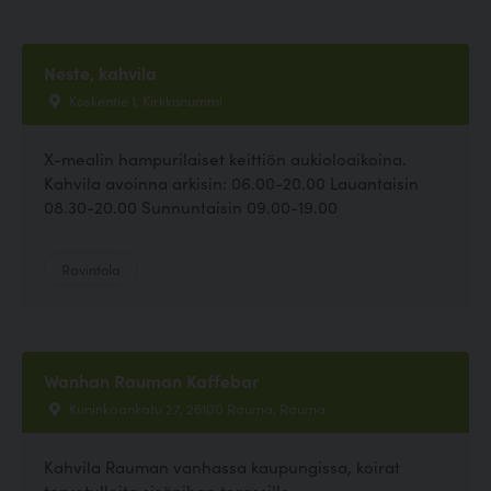
Neste, kahvila
Koskentie 1, Kirkkonummi
X-mealin hampurilaiset keittiön aukioloaikoina.
Kahvila avoinna arkisin: 06.00-20.00 Lauantaisin
08.30-20.00 Sunnuntaisin 09.00-19.00
Ravintola
Wanhan Rauman Kaffebar
Kuninkaankatu 27, 26100 Rauma, Rauma
Kahvila Rauman vanhassa kaupungissa, koirat
tervetulleita sisäpihan terassille