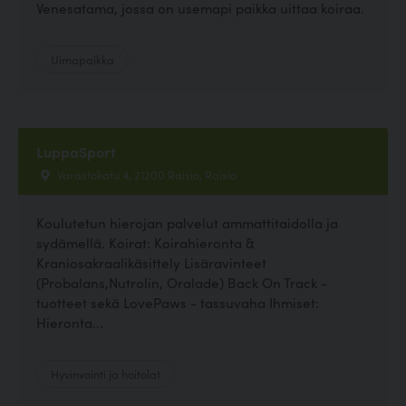
Venesatama, jossa on usemapi paikka uittaa koiraa.
Uimapaikka
LuppaSport
Varastokatu 4, 21200 Raisio, Raisio
Koulutetun hierojan palvelut ammattitaidolla ja
sydämellä. Koirat: Koirahieronta &
Kraniosakraalikäsittely Lisäravinteet
(Probalans,Nutrolin, Oralade) Back On Track -
tuotteet sekä LovePaws - tassuvaha Ihmiset:
Hieronta...
Hyvinvointi ja hoitolat