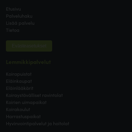
Etusivu
Palveluhaku
Lisää palvelu
Tietoa
Evästeasetukset
Lemmikkipalvelut
Koirapuistot
Eläinkaupat
Eläinlääkärit
Koiraystävälliset ravintolat
Koirien uimapaikat
Koirakoulut
Harrastuspaikat
Hyvinvointipalvelut ja hoitolat