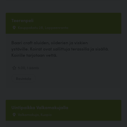
Teerenpeli
Kauppakatu 28, Lappeenranta
Baari craft oluiden, siiderien ja viskien
ystäville. Koirat ovat sallittuja terassilla ja sisällä.
Koirille tarjotaan vettä.
5.00, 1 ääntä
Ravintola
Uintipaikka Valkamakujalla
Valkamakuja, Kuopio