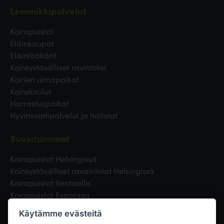
Lemmikkipalvelut
Koirapuistot
Eläinkaupat
Eläinlääkärit
Koiraystävälliset ravintolat
Koirien uimapaikat
Koirakoulut
Harrastuspaikat
Hyvinvointipalvelut ja hoitolat
Suosituimmat
Koirapuistot Helsingissä
Koiraystävälliset ravaintolat Helsingissä
Koirapuistot Vantaalla
Koirapuistot Espoossa
Koirapuistot Turussa
Käytämme evästeitä
Eläinlääkäri Helsingissä