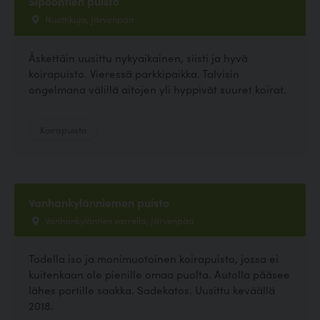
Sipoontien puisto
Nuottikuja, Järvenpää
Äskettäin uusittu nykyaikainen, siisti ja hyvä
koirapuisto. Vieressä parkkipaikka. Talvisin
ongelmana välillä aitojen yli hyppivät suuret koirat.
Koirapuisto
Vanhankylänniemen puisto
Vanhankyläntien varrella, Järvenpää
Todella iso ja monimuotoinen koirapuisto, jossa ei
kuitenkaan ole pienille omaa puolta. Autolla pääsee
lähes portille saakka. Sadekatos. Uusittu keväällä
2018.