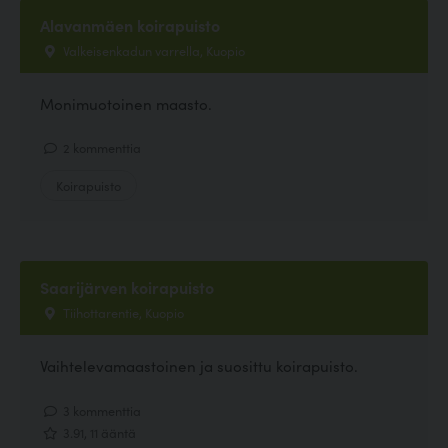
Alavanmäen koirapuisto
Valkeisenkadun varrella, Kuopio
Monimuotoinen maasto.
2 kommenttia
Koirapuisto
Saarijärven koirapuisto
Tiihottarentie, Kuopio
Vaihtelevamaastoinen ja suosittu koirapuisto.
3 kommenttia
3.91, 11 ääntä