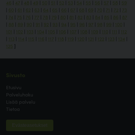
46
|
47
|
48
|
49
|
50
|
51
|
52
|
53
|
54
|
55
|
56
|
57
|
58
|
59
|
60
|
61
|
62
|
63
|
64
|
65
|
66
|
67
|
68
|
69
|
70
|
71
|
72
|
73
|
74
|
75
|
76
|
77
|
78
|
79
|
80
|
81
|
82
|
83
|
84
|
85
|
86
|
87
|
88
|
89
|
90
|
91
|
92
|
93
|
94
|
95
|
96
|
97
|
98
|
99
|
100
|
101
|
102
|
103
|
104
|
105
|
106
|
107
|
108
|
109
|
110
|
111
|
112
|
113
|
114
|
115
|
116
|
117
|
118
|
119
|
120
|
121
|
122
|
123
|
124
|
125
]
Sivusto
Etusivu
Palveluhaku
Lisää palvelu
Tietoa
Evästeasetukset