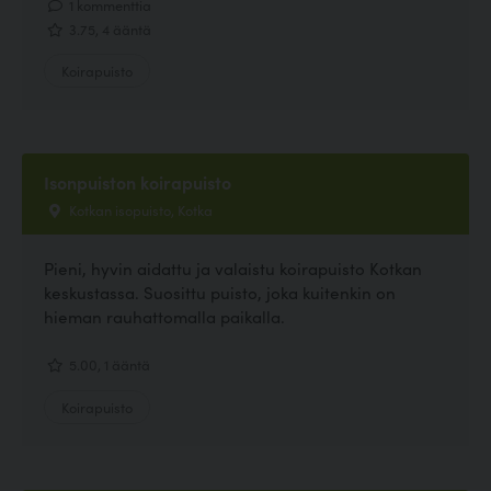
1 kommenttia
3.75, 4 ääntä
Koirapuisto
Isonpuiston koirapuisto
Kotkan isopuisto, Kotka
Pieni, hyvin aidattu ja valaistu koirapuisto Kotkan
keskustassa. Suosittu puisto, joka kuitenkin on
hieman rauhattomalla paikalla.
5.00, 1 ääntä
Koirapuisto