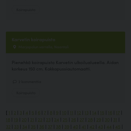
Koirapuisto
Karvetin koirapuisto
Marjapolun varrella, Naantali
Pienehkö koirapuisto Karvetin ulkoilualueella. Aidan
korkeus 150 cm. Kakkapussiautomaatti.
2 kommenttia
Koirapuisto
[
1
|
2
|
3
|
4
|
5
|
6
|
7
|
8
|
9
|
10
|
11
|
12
|
13
|
14
|
15
|
16
|
17
|
18
|
19
|
20
|
21
|
22
|
23
|
24
|
25
|
26
|
27
|
28
|
29
|
30
|
31
|
32
|
33
|
34
|
35
|
36
|
37
|
38
|
39
|
40
|
41
|
42
|
43
|
44
|
45
|