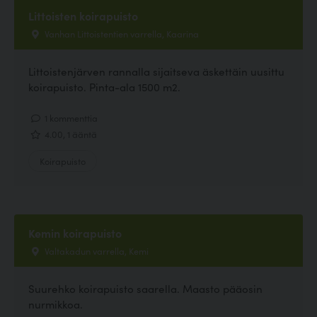
Littoisten koirapuisto
Vanhan Littoistentien varrella, Kaarina
Littoistenjärven rannalla sijaitseva äskettäin uusittu
koirapuisto. Pinta-ala 1500 m2.
1 kommenttia
4.00, 1 ääntä
Koirapuisto
Kemin koirapuisto
Valtakadun varrella, Kemi
Suurehko koirapuisto saarella. Maasto pääosin
nurmikkoa.