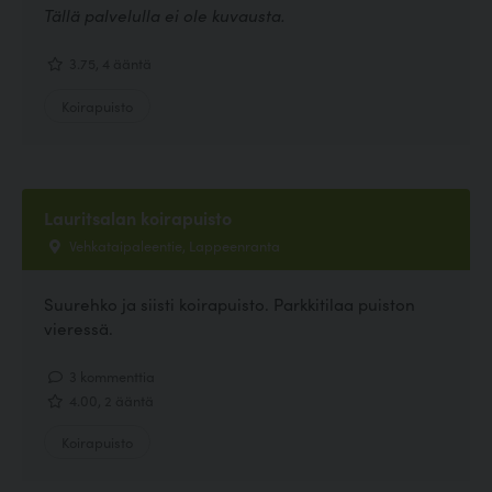
Tällä palvelulla ei ole kuvausta.
3.75, 4 ääntä
Koirapuisto
Lauritsalan koirapuisto
Vehkataipaleentie, Lappeenranta
Suurehko ja siisti koirapuisto. Parkkitilaa puiston
vieressä.
3 kommenttia
4.00, 2 ääntä
Koirapuisto