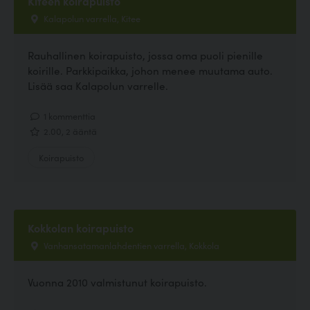
Kiteen koirapuisto
Kalapolun varrella, Kitee
Rauhallinen koirapuisto, jossa oma puoli pienille
koirille. Parkkipaikka, johon menee muutama auto.
Lisää saa Kalapolun varrelle.
1 kommenttia
2.00, 2 ääntä
Koirapuisto
Kokkolan koirapuisto
Vanhansatamanlahdentien varrella, Kokkola
Vuonna 2010 valmistunut koirapuisto.