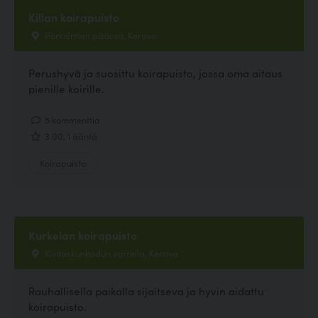
Killan koirapuisto
Pörkiöntien päässä, Kerava
Perushyvä ja suosittu koirapuisto, jossa oma aitaus
pienille koirille.
5 kommenttia
3.00, 1 ääntä
Koirapuisto
Kurkelan koirapuisto
Kivitaskunkadun varrella, Kerava
Rauhallisella paikalla sijaitseva ja hyvin aidattu
koirapuisto.