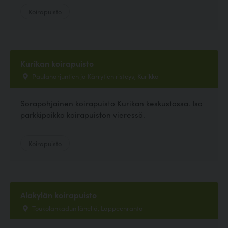
Koirapuisto
Kurikan koirapuisto
Paulaharjuntien ja Kärrytien risteys, Kurikka
Sorapohjainen koirapuisto Kurikan keskustassa. Iso
parkkipaikka koirapuiston vieressä.
Koirapuisto
Alakylän koirapuisto
Toukolankadun lähellä, Lappeenranta