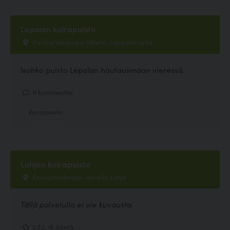
Lepolan koirapuisto
Parkkarilankadun lähellä, Lappeenranta
Isohko puisto Lepolan hautausmaan vieressä.
11 kommenttia
Koirapuisto
Lohjan koirapuisto
Karnaistenkadun varrella, Lohja
Tällä palvelulla ei ole kuvausta.
2.72, 18 ääntä