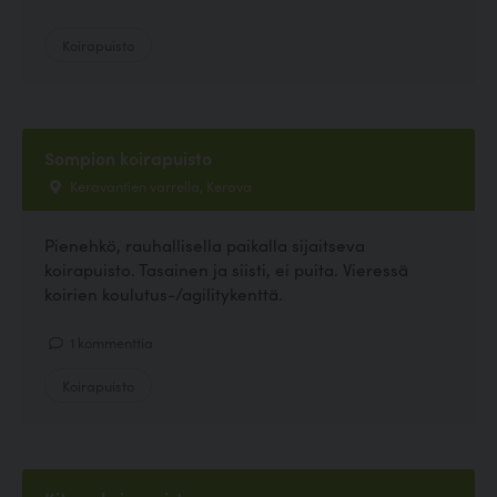
Koirapuisto
Sompion koirapuisto
Keravantien varrella, Kerava
Pienehkö, rauhallisella paikalla sijaitseva
koirapuisto. Tasainen ja siisti, ei puita. Vieressä
koirien koulutus-/agilitykenttä.
1 kommenttia
Koirapuisto