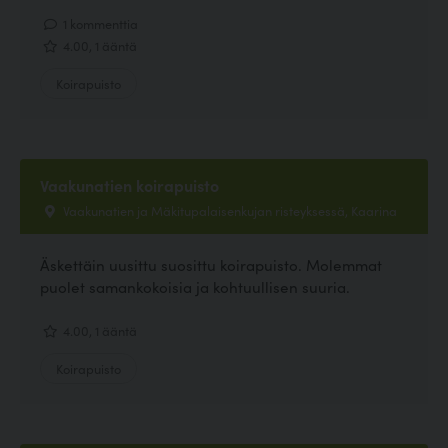
1 kommenttia
4.00, 1 ääntä
Koirapuisto
Vaakunatien koirapuisto
Vaakunatien ja Mäkitupalaisenkujan risteyksessä, Kaarina
Äskettäin uusittu suosittu koirapuisto. Molemmat
puolet samankokoisia ja kohtuullisen suuria.
4.00, 1 ääntä
Koirapuisto