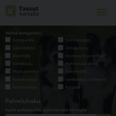
Valitse kategoria(t)
Koirapuisto
Eläinkauppa
Eläinlääkäri
Uimapaikka
Ravintola
Hyvinvointi ja hoitolat
Koirakoulu
Harrastuspaikka
Muut palvelut
Koirahotelli
Koirakuvaaja
Lenkkeily ja patikointi
Koirasovellus
Kauppa
Palveluhaku
Syötä paikkakunta, palvelun nimi tai osoite