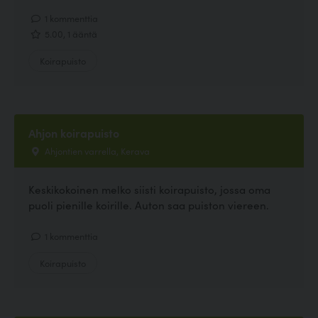
1 kommenttia
5.00, 1 ääntä
Koirapuisto
Ahjon koirapuisto
Ahjontien varrella, Kerava
Keskikokoinen melko siisti koirapuisto, jossa oma
puoli pienille koirille. Auton saa puiston viereen.
1 kommenttia
Koirapuisto