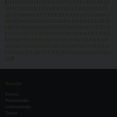
[
1
|
2
|
3
|
4
|
5
|
6
|
7
|
8
|
9
|
10
|
11
|
12
|
13
|
14
|
15
|
16
|
17
|
18
|
19
|
20
|
21
|
22
|
23
|
24
|
25
|
26
|
27
|
28
|
29
|
30
|
31
|
32
|
33
|
34
|
35
|
36
|
37
|
38
|
39
|
40
|
41
|
42
|
43
|
44
|
45
|
46
|
47
|
48
|
49
|
50
|
51
|
52
|
53
|
54
|
55
|
56
|
57
|
58
|
59
|
60
|
61
|
62
|
63
|
64
|
65
|
66
|
67
|
68
|
69
|
70
|
71
|
72
|
73
|
74
|
75
|
76
|
77
|
78
|
79
|
80
|
81
|
82
|
83
|
84
|
85
|
86
|
87
|
88
|
89
|
90
|
91
|
92
|
93
|
94
|
95
|
96
|
97
|
98
|
99
|
100
|
101
|
102
|
103
|
104
|
105
|
106
|
107
|
108
|
109
|
110
|
111
|
112
|
113
|
114
|
115
|
116
|
117
|
118
|
119
|
120
|
121
|
122
|
123
|
124
|
125
]
Sivusto
Etusivu
Palveluhaku
Lisää palvelu
Tietoa