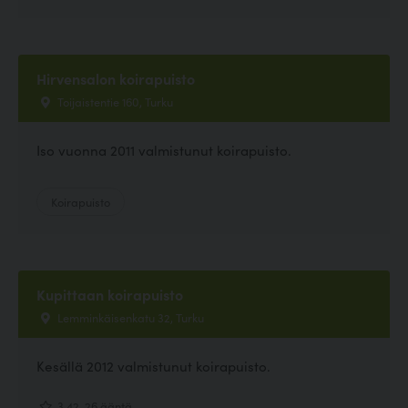
Hirvensalon koirapuisto
Toijaistentie 160, Turku
Iso vuonna 2011 valmistunut koirapuisto.
Koirapuisto
Kupittaan koirapuisto
Lemminkäisenkatu 32, Turku
Kesällä 2012 valmistunut koirapuisto.
3.42, 26 ääntä