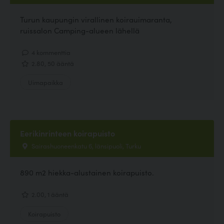
Turun kaupungin virallinen koirauimaranta,
ruissalon Camping-alueen lähellä
4 kommenttia
2.80, 50 ääntä
Uimapaikka
Eerikinrinteen koirapuisto
Sairashuoneenkatu 6, länsipuoli, Turku
890 m2 hiekka-alustainen koirapuisto.
2.00, 1 ääntä
Koirapuisto