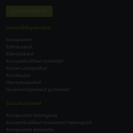
Evästeasetukset
Lemmikkipalvelut
Koirapuistot
Eläinkaupat
Eläinlääkärit
Koiraystävälliset ravintolat
Koirien uimapaikat
Koirakoulut
Harrastuspaikat
Hyvinvointipalvelut ja hoitolat
Suosituimmat
Koirapuistot Helsingissä
Koiraystävälliset ravaintolat Helsingissä
Koirapuistot Vantaalla