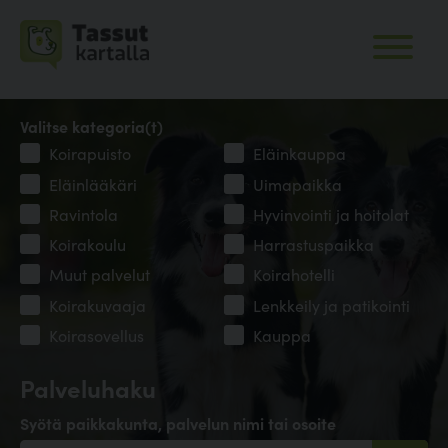
Valitse kategoria(t)
Koirapuisto
Eläinkauppa
Eläinlääkäri
Uimapaikka
Ravintola
Hyvinvointi ja hoitolat
Koirakoulu
Harrastuspaikka
Muut palvelut
Koirahotelli
Koirakuvaaja
Lenkkeily ja patikointi
Koirasovellus
Kauppa
Palveluhaku
Syötä paikkakunta, palvelun nimi tai osoite