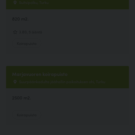
Suitsipolku, Turku
820 m2.
3.80, 5 ääntä
Koirapuisto
Marjavuoren koirapuisto
Suurpäänkadulta jäähallin paikoituksen ohi, Turku
2500 m2.
Koirapuisto