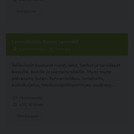
Koirapuisto
Lemmikkitalo Onnen Lemmikit
Peltolamminkatu 40, Tampere
Valikoimiin kuuluvat ruoat, lelut, herkut ja tarvikkeet
kissoille, koirille ja pienlemmikeille. Myös muita
palveluita, kuten: Kynnenleikkuu, lomahoito,
kotiinkuljetus, haukunrajoitinpantojen vuokraus....
2 kommenttia
4.00, 16 ääntä
Eläinkauppa