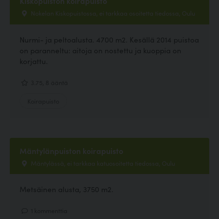
Kiskopuiston koirapuisto
Nokelan Kiskopuistossa, ei tarkkaa osoitetta tiedossa, Oulu
Nurmi- ja peltoalusta. 4700 m2. Kesällä 2014 puistoa
on paranneltu: aitoja on nostettu ja kuoppia on
korjattu.
3.75, 8 ääntä
Koirapuisto
Mäntylänpuiston koirapuisto
Mäntylässä, ei tarkkaa katuosoitetta tiedossa, Oulu
Metsäinen alusta, 3750 m2.
1 kommenttia