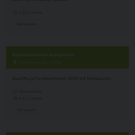
2.50, 2 ääntä
Koirapuisto
Nummenrannan koirapuisto
Kuraattorinpolku 1, Turku
Suosittu ja hyväkuntoinen 2300 m2 koirapuisto.
1 kommenttia
4.33, 3 ääntä
Koirapuisto