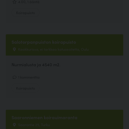
4.00, 1 ääntä
Koirapuisto
Salotorpanpuiston koirapuisto
Kaakkurissa, ei tarkkaa katuosoitetta, Oulu
Nurmialusta ja 4540 m2.
1 kommenttia
Koirapuisto
Saaronniemen koirauimaranta
Saarontie 25, Turku