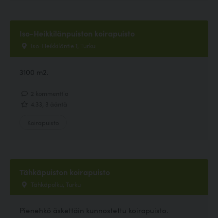
Iso-Heikkilänpuiston koirapuisto
Iso-Heikkiläntie 1, Turku
3100 m2.
2 kommenttia
4.33, 3 ääntä
Koirapuisto
Tähkäpuiston koirapuisto
Tähkäpolku, Turku
Pienehkö äskettäin kunnostettu koirapuisto.