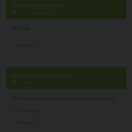
Härkähaan koirapuisto
Häränajajanpolun lähellä, Turku
2470 m2.
Koirapuisto
Jyrkkälänmäen koirapuisto
Jyrkkälänrinne, Turku
3200 m2 koirapuisto, jonka lähelle pääsee autolla.
4.25, 4 ääntä
Koirapuisto