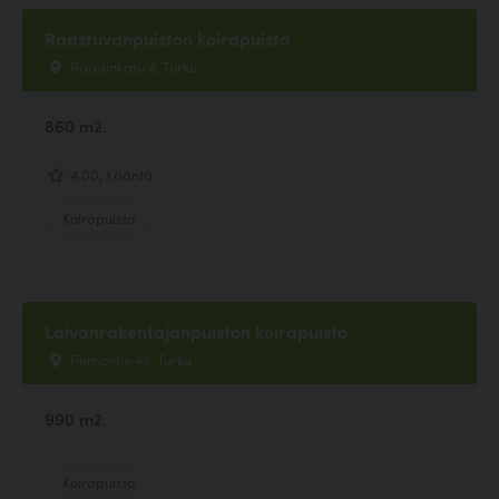
Raastuvanpuiston koirapuisto
Raadinkatu 4, Turku
860 m2.
4.00, 1 ääntä
Koirapuisto
Laivanrakentajanpuiston koirapuisto
Pernontie 45, Turku
990 m2.
Koirapuisto