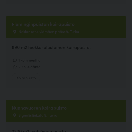
Fleminginpuiston koirapuisto
Nokiankatu, ylämäen päässä, Turku
890 m2 hiekka-alustainen koirapuisto.
1 kommenttia
2.75, 4 ääntä
Koirapuisto
Nunnavuoren koirapuisto
Signalistinkatu 9, Turku
2300 m2 metsäinen puisto.