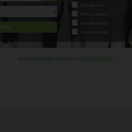
Koirakoulu
Muut palvelut
Koirakuvaaja
Koirasovellus
Mainospaikka vapaana!
Ota yhteyttä.