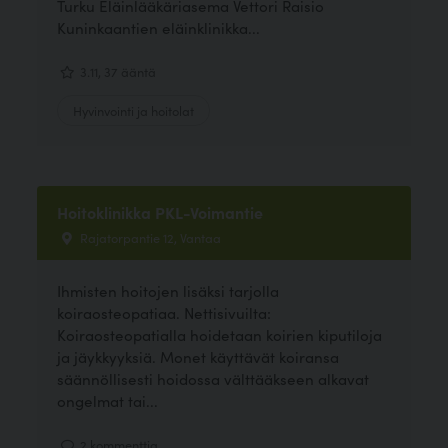
Turku Eläinlääkäriasema Vettori Raisio
Kuninkaantien eläinklinikka...
3.11, 37 ääntä
Hyvinvointi ja hoitolat
Hoitoklinikka PKL-Voimantie
Rajatorpantie 12, Vantaa
Ihmisten hoitojen lisäksi tarjolla
koiraosteopatiaa. Nettisivuilta:
Koiraosteopatialla hoidetaan koirien kiputiloja
ja jäykkyyksiä. Monet käyttävät koiransa
säännöllisesti hoidossa välttääkseen alkavat
ongelmat tai...
2 kommenttia