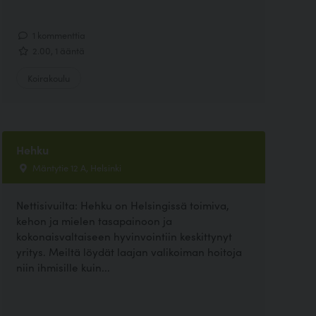
1 kommenttia
2.00, 1 ääntä
Koirakoulu
Hehku
Mäntytie 12 A, Helsinki
Nettisivuilta: Hehku on Helsingissä toimiva,
kehon ja mielen tasapainoon ja
kokonaisvaltaiseen hyvinvointiin keskittynyt
yritys. Meiltä löydät laajan valikoiman hoitoja
niin ihmisille kuin...