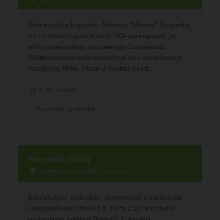
Nettisivuilta kopioitu: Maaria ”Maare” Kaiperla,
on tutkinnon suorittanut DO-osteopaatti ja
eläinosteopatian pioneereja Suomessa.
Päätoimisena osteopaattina hän on toiminut
vuodesta 1994. Maaria hoitaa sekä...
5.00, 4 ääntä
Hyvinvointi ja hoitolat
Koirakoulu Välkky
Hiittenkiukaantie 168, Harjavalta
Koulutukset pidetään lämpimissä sisätiloissa
Harjavallassa lähellä 2-tietä n.20 minuutin
ajomatkan päässä Porista. Kursseja