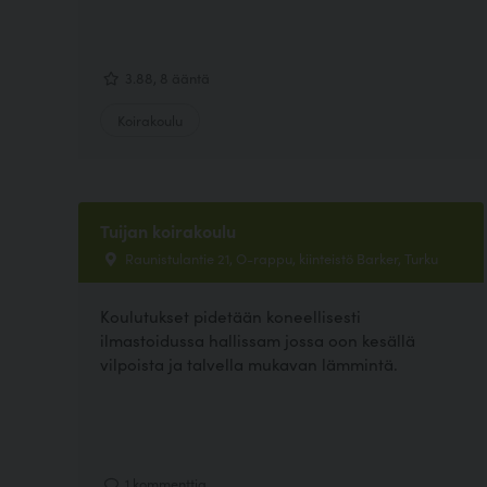
3.88, 8 ääntä
Koirakoulu
Tuijan koirakoulu
Raunistulantie 21, O-rappu, kiinteistö Barker, Turku
Koulutukset pidetään koneellisesti
ilmastoidussa hallissam jossa oon kesällä
vilpoista ja talvella mukavan lämmintä.
1 kommenttia