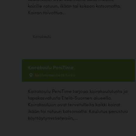
koirille rotuun, ikään tai kokoon katsomatta.
Koiran toivottua...
Koirakoulu
Koirakoulu PeniTime
Kesäniementie 11, Kotka
Koirakoulu PeniTime tarjoaa koirakoulutusta ja
tapakasvatusta Etelä-Suomen alueella.
Koirakouluun ovat tervetulleita kaikki koirat
ikään tai rotuun katsomatta. Koulutus perustuu
käyttäytymistieteisiin,...