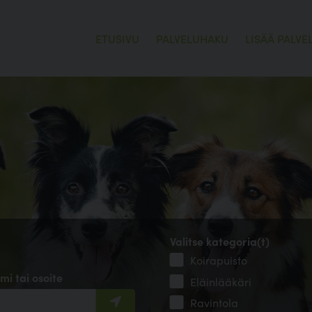
ETUSIVU
PALVELUHAKU
LISÄÄ PALVE
Valitse kategoria(t)
Koirapuisto
mi tai osoite
Eläinlääkäri
Ravintola