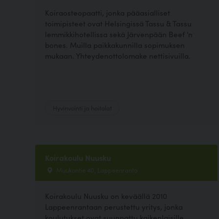
Koiraosteopaatti, jonka pääasialliset
toimipisteet ovat Helsingissä Tassu & Tassu
lemmikkihotellissa sekä Järvenpään Beef 'n
bones. Muilla paikkakunnilla sopimuksen
mukaan. Yhteydenottolomake nettisivuilla.
Hyvinvointi ja hoitolat
Koirakoulu Nuusku
Muukontie 40, Lappeenranta
Koirakoulu Nuusku on keväällä 2010
Lappeenrantaan perustettu yritys, jonka
koulutukset ovat suunnattu kaikenlaisille