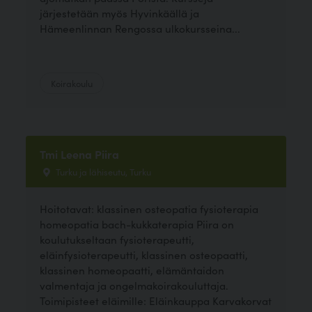
järjestetään myös Hyvinkäällä ja
Hämeenlinnan Rengossa ulkokursseina...
Koirakoulu
Tmi Leena Piira
Turku ja lähiseutu, Turku
Hoitotavat: klassinen osteopatia fysioterapia
homeopatia bach-kukkaterapia Piira on
koulutukseltaan fysioterapeutti,
eläinfysioterapeutti, klassinen osteopaatti,
klassinen homeopaatti, elämäntaidon
valmentaja ja ongelmakoirakouluttaja.
Toimipisteet eläimille: Eläinkauppa Karvakorvat