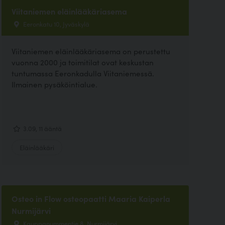
Viitaniemen eläinlääkäriasema
Eeronkatu 10, Jyväskylä
Viitaniemen eläinlääkäriasema on perustettu
vuonna 2000 ja toimitilat ovat keskustan
tuntumassa Eeronkadulla Viitaniemessä.
Ilmainen pysäköintialue.
3.09, 11 ääntä
Eläinlääkäri
Osteo in Flow osteopaatti Maaria Kaiperla
Nurmijärvi
Kauppanummentie 8, Nurmijärvi