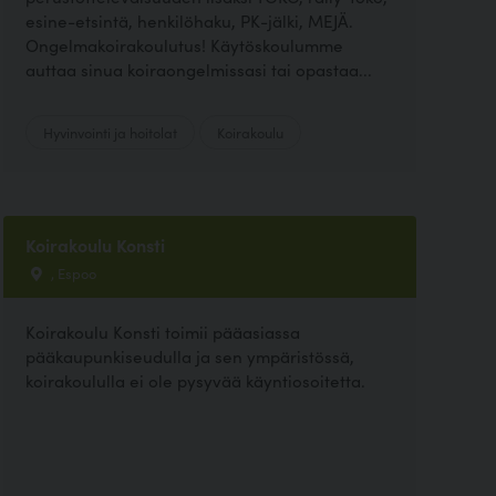
esine-etsintä, henkilöhaku, PK-jälki, MEJÄ.
Ongelmakoirakoulutus! Käytöskoulumme
auttaa sinua koiraongelmissasi tai opastaa...
Hyvinvointi ja hoitolat
Koirakoulu
Koirakoulu Konsti
, Espoo
Koirakoulu Konsti toimii pääasiassa
pääkaupunkiseudulla ja sen ympäristössä,
koirakoululla ei ole pysyvää käyntiosoitetta.