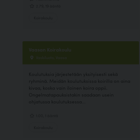
2.79, 19 ääntä
Koirakoulu
Vaasan Koirakoulu
Vaskiluoto, Vaasa
Koulutuksia järjestetään yksityisesti sekä
ryhminä. Meidän koulutuksissa koirilla on aina
kivaa, koska vain iloinen koira oppii.
Ongelmatapauksistakin saadaan usein
ohjatussa koulutuksessa...
1.00, 1 ääntä
Koirakoulu