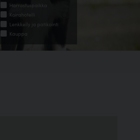
Harrastuspaikka
Koirahotelli
Lenkkeily ja patikointi
Kauppa