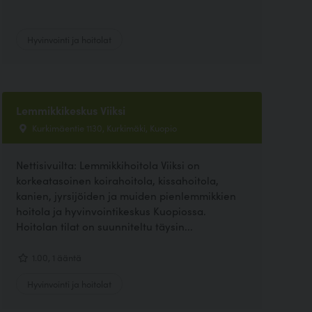
Hyvinvointi ja hoitolat
Lemmikkikeskus Viiksi
Kurkimäentie 1130, Kurkimäki, Kuopio
Nettisivuilta: Lemmikkihoitola Viiksi on
korkeatasoinen koirahoitola, kissahoitola,
kanien, jyrsijöiden ja muiden pienlemmikkien
hoitola ja hyvinvointikeskus Kuopiossa.
Hoitolan tilat on suunniteltu täysin...
1.00, 1 ääntä
Hyvinvointi ja hoitolat