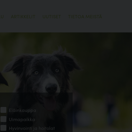
LU
ARTIKKELIT
UUTISET
TIETOA MEISTÄ
Eläinkauppa
Uimapaikka
Hyvinvointi ja hoitolat