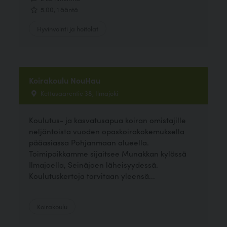
5.00, 1 ääntä
Hyvinvointi ja hoitolat
Koirakoulu NouHau
Kettusaarentie 38, Ilmajoki
Koulutus- ja kasvatusapua koiran omistajille
neljäntoista vuoden opaskoirakokemuksella
pääasiassa Pohjanmaan alueella.
Toimipaikkamme sijaitsee Munakkan kylässä
Ilmajoella, Seinäjoen läheisyydessä.
Koulutuskertoja tarvitaan yleensä...
Koirakoulu