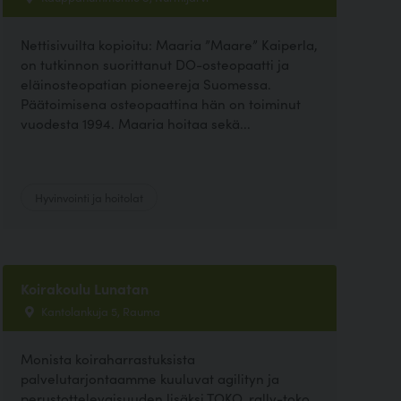
Nettisivuilta kopioitu: Maaria ”Maare” Kaiperla,
on tutkinnon suorittanut DO-osteopaatti ja
eläinosteopatian pioneereja Suomessa.
Päätoimisena osteopaattina hän on toiminut
vuodesta 1994. Maaria hoitaa sekä...
Hyvinvointi ja hoitolat
Koirakoulu Lunatan
Kantolankuja 5, Rauma
Monista koiraharrastuksista
palvelutarjontaamme kuuluvat agilityn ja
perustottelevaisuuden lisäksi TOKO, rally-toko,