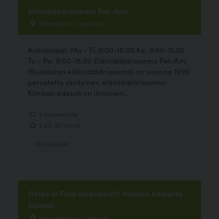
Eläinlääkäriasema Pet-Ami
Polttolinja 27, Jyväskylä
Aukioloajat: Ma - Ti: 9:00-18.00 Ke: 9:00-15.00
To - Pe: 9:00-18.00 Eläinlääkäriasema Pet-Ami
(Kuokkalan eläinlääkäriasema) on vuonna 1995
perustettu yksityinen eläinlääkäriasema.
Klinikan edessä on ilmainen...
2 kommenttia
2.83, 30 ääntä
Eläinlääkäri
Osteo in Flow osteopaatti Maaria Kaiperla
Helsinki
Kasarmikatu 4 C, Helsinki