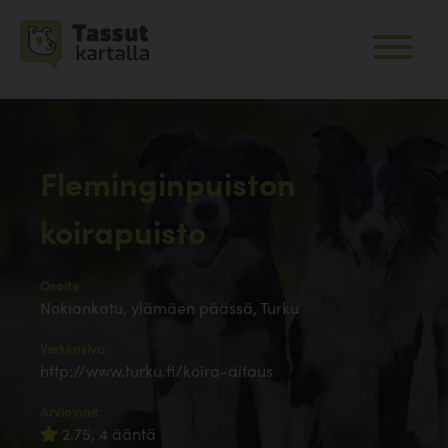
Fleminginpuiston
koirapuisto
Osoite:
Nokiankatu, ylämäen päässä, Turku
Verkkosivu:
http://www.turku.fi/koira-aitaus
Arvioinnit:
2.75, 4 ääntä