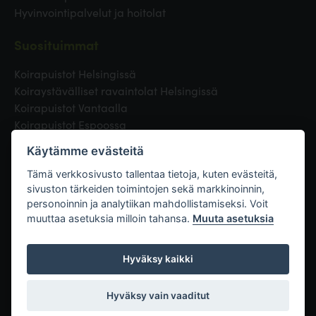
Hyvinvointipalvelut ja hoitolat
Suosituimmat
Koirapuistot Helsingissä
Koiraystävälliset ravaintolat Helsingissä
Koirapuistot Vantaalla
Koirapuistot Espoossa
Koirapuistot Turussa
Käytämme evästeitä
Eläinlääkäri Helsingissä
Koirapuistot Tampereella
Tämä verkkosivusto tallentaa tietoja, kuten evästeitä,
sivuston tärkeiden toimintojen sekä markkinoinnin,
personoinnin ja analytiikan mahdollistamiseksi. Voit
Linkit
muuttaa asetuksia milloin tahansa.
Muuta asetuksia
Hyväksy kaikki
Hyväksy vain vaaditut