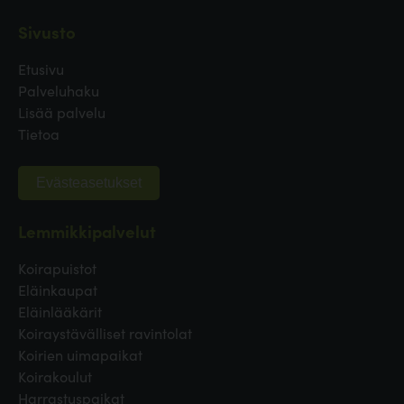
Sivusto
Etusivu
Palveluhaku
Lisää palvelu
Tietoa
Evästeasetukset
Lemmikkipalvelut
Koirapuistot
Eläinkaupat
Eläinlääkärit
Koiraystävälliset ravintolat
Koirien uimapaikat
Koirakoulut
Harrastuspaikat