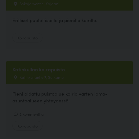
Sokajärventie, Kajaani
Erilliset puolet isoille ja pienille koirille.
Koirapuisto
Katinkullan koirapuisto
Katinkullantie 7, Sotkamo
Pieni aidattu puistoalue koiria varten loma-
asuntoalueen yhteydessä.
2 kommenttia
Koirapuisto