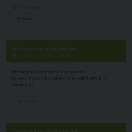
5.00, 1 ääntä
Ravintola
Hietamaan koiranuittopaikka
Hietamaantie, Ruukki, Siikajoki
Hietamaan uimamontun takana on
koiranuittomonttu, koirien uitto sallittu-kyltillä
varustettu
Uimapaikka
Tommyknocker Craft Beer Bar