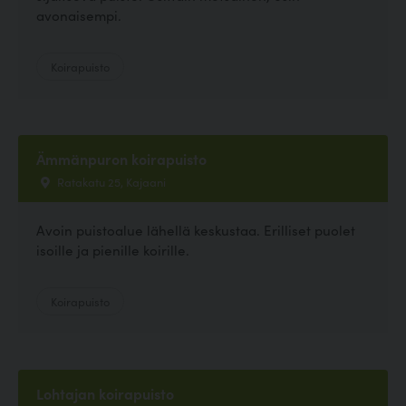
avonaisempi.
Koirapuisto
Ämmänpuron koirapuisto
Ratakatu 25, Kajaani
Avoin puistoalue lähellä keskustaa. Erilliset puolet
isoille ja pienille koirille.
Koirapuisto
Lohtajan koirapuisto