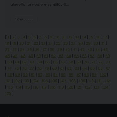
alueella tai nouto myymälästä...
Eläinkauppa
[
1
|
2
|
3
|
4
|
5
|
6
|
7
|
8
|
9
|
10
|
11
|
12
|
13
|
14
|
15
|
16
|
17
|
18
|
19
|
20
|
21
|
22
|
23
|
24
|
25
|
26
|
27
|
28
|
29
|
30
|
31
|
32
|
33
|
34
|
35
|
36
|
37
|
38
|
39
|
40
|
41
|
42
|
43
|
44
|
45
|
46
|
47
|
48
|
49
|
50
|
51
|
52
|
53
|
54
|
55
|
56
|
57
|
58
|
59
|
60
|
61
|
62
|
63
|
64
|
65
|
66
|
67
|
68
|
69
|
70
|
71
|
72
|
73
|
74
|
75
|
76
|
77
|
78
|
79
|
80
|
81
|
82
|
83
|
84
|
85
|
86
|
87
|
88
|
89
|
90
|
91
|
92
|
93
|
94
|
95
|
96
|
97
|
98
|
99
|
100
|
101
|
102
|
103
|
104
|
105
|
106
|
107
|
108
|
109
|
110
|
111
|
112
|
113
|
114
|
115
|
116
|
117
|
118
|
119
|
120
|
121
|
122
|
123
|
124
|
125
]