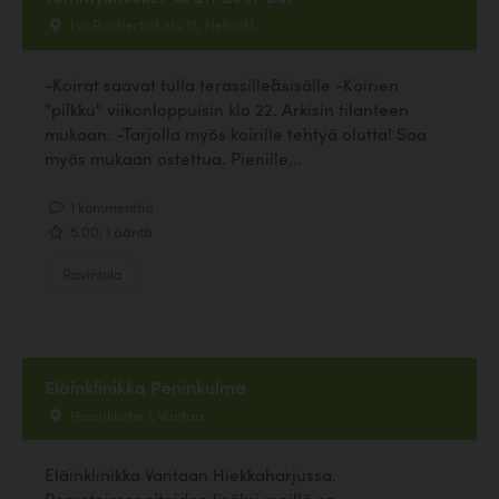
Iso Roobertinkatu 13, Helsinki
-Koirat saavat tulla terassille&sisälle -Koirien
"pilkku" viikonloppuisin klo 22. Arkisin tilanteen
mukaan. -Tarjolla myös koirille tehtyä olutta! Saa
myös mukaan ostettua. Pienille...
1 kommenttia
5.00, 1 ääntä
Ravintola
Eläinklinikka Peninkulma
Haarikkotie 1, Vantaa
Eläinklinikka Vantaan Hiekkaharjussa.
Perustoimenpiteiden lisäksi meillä on