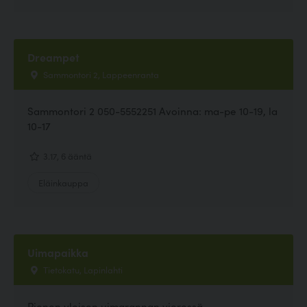
Dreampet
Sammontori 2, Lappeenranta
Sammontori 2 050-5552251 Avoinna: ma-pe 10-19, la
10-17
3.17, 6 ääntä
Eläinkauppa
Uimapaikka
Tietokatu, Lapinlahti
Pienen yleisen uimarannan vieressä