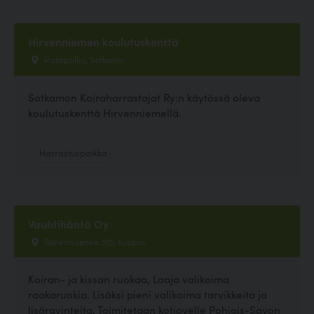
Hirvenniemen koulutuskenttä
Ratapolku, Sotkamo
Sotkamon Koiraharrastajat Ry:n käytössä oleva
koulutuskenttä Hirvenniemellä.
Harrastuspaikka
Vauhtihäntä Oy
Sänkimäentie 515, Kuopio
Koiran- ja kissan ruokaa, Laaja valikoima
raakaruokia. Lisäksi pieni valikoima tarvikkeita ja
lisäravinteita. Toimitetaan kotiovelle Pohjois-Savon