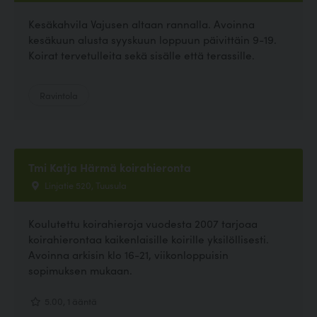
Kesäkahvila Vajusen altaan rannalla. Avoinna
kesäkuun alusta syyskuun loppuun päivittäin 9-19.
Koirat tervetulleita sekä sisälle että terassille.
Ravintola
Tmi Katja Härmä koirahieronta
Linjatie 520, Tuusula
Koulutettu koirahieroja vuodesta 2007 tarjoaa
koirahierontaa kaikenlaisille koirille yksilöllisesti.
Avoinna arkisin klo 16-21, viikonloppuisin
sopimuksen mukaan.
5.00, 1 ääntä