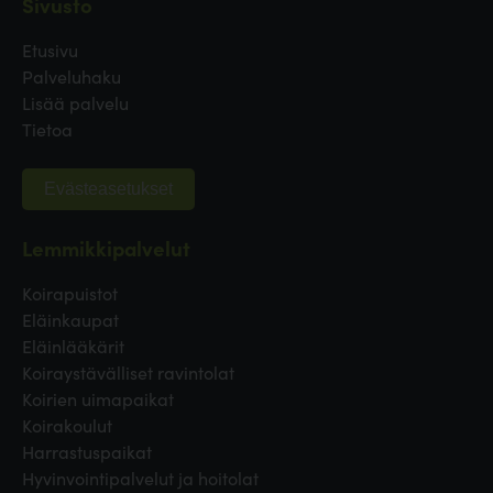
Sivusto
Etusivu
Palveluhaku
Lisää palvelu
Tietoa
Evästeasetukset
Lemmikkipalvelut
Koirapuistot
Eläinkaupat
Eläinlääkärit
Koiraystävälliset ravintolat
Koirien uimapaikat
Koirakoulut
Harrastuspaikat
Hyvinvointipalvelut ja hoitolat