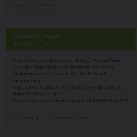
Hyvinvointi ja hoitolat
Koirahieronta Haupii
Kavalontie 3, Sauvo
Koirasi hieroo koulutettu koirahieroja Anna-Maria
Nikander. Tilaa aika haupii@hotmail.com. Myös
Vipstoren tuotteet tilauksesta. Löydät meidät
Facebookista :
https://www.facebook.com/koirahierontahaupii/ ja
eläintarvikkeet ja ruuat:
https://www.facebook.com/groups/600386593441672/
Eläinkauppa
Hyvinvointi ja hoitolat