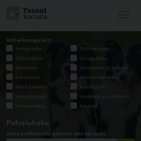
Valitse kategoria(t)
Koirapuisto
Eläinkauppa
Eläinlääkäri
Uimapaikka
Ravintola
Hyvinvointi ja hoitolat
Koirakoulu
Harrastuspaikka
Muut palvelut
Koirahotelli
Koirakuvaaja
Lenkkeily ja patikointi
Koirasovellus
Kauppa
Palveluhaku
Syötä paikkakunta, palvelun nimi tai osoite