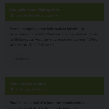
Laajankankaan Koirapuisto
Laajankankaankatu 2, Kajaani
Avoin, maapohjainen koirapuisto kävely- ja
pyöräteiden varrella. Vieressä myös pysäköintialue
ja lähikauppa. Aidatun alueen pisin sivu noin 100m.
Uudistettu 2017: Puistossa...
Koirapuisto
Onnelan koirapuisto
Onnelanpolku, Kajaani
Rauhallisella paikalla joen rantamaisemissa
sijaitseva puisto. Osittain metsäinen, osin