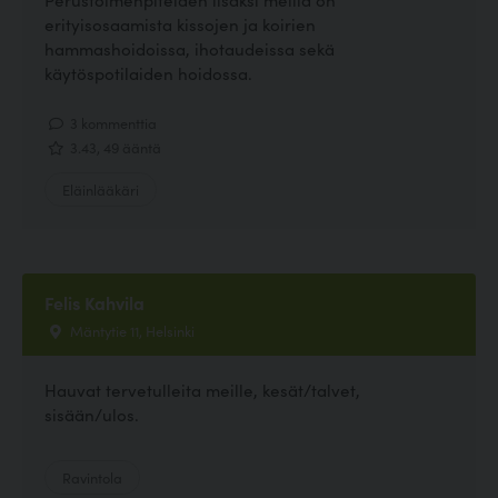
erityisosaamista kissojen ja koirien
hammashoidoissa, ihotaudeissa sekä
käytöspotilaiden hoidossa.
3 kommenttia
3.43, 49 ääntä
Eläinlääkäri
Felis Kahvila
Mäntytie 11, Helsinki
Hauvat tervetulleita meille, kesät/talvet,
sisään/ulos.
Ravintola