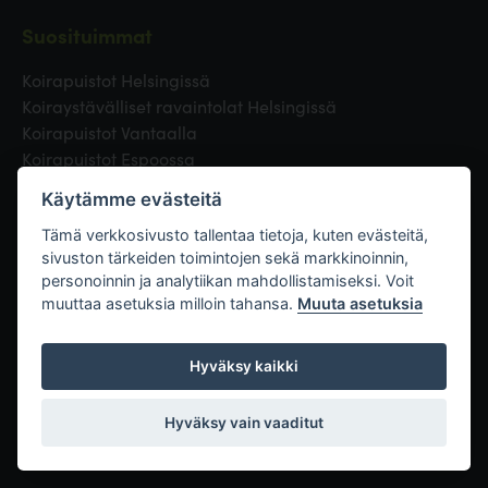
Suosituimmat
Koirapuistot Helsingissä
Koiraystävälliset ravaintolat Helsingissä
Koirapuistot Vantaalla
Koirapuistot Espoossa
Koirapuistot Turussa
Käytämme evästeitä
Eläinlääkäri Helsingissä
Koirapuistot Tampereella
Tämä verkkosivusto tallentaa tietoja, kuten evästeitä,
sivuston tärkeiden toimintojen sekä markkinoinnin,
personoinnin ja analytiikan mahdollistamiseksi. Voit
Linkit
muuttaa asetuksia milloin tahansa.
Muuta asetuksia
Hyväksy kaikki
Hyväksy vain vaaditut