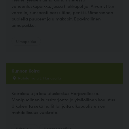
veneenlaskupaikka, jossa hiekkapohja. Aivan vt 5:n
varrella, runsaasti parkkitilaa, penkki. Uimarannan
puolella puuceet ja uimakopit. Epävirallinen
uimapaikka.
Uimapaikka
Kunnon Koira
Ratalankatu 3, Harjavalta
Koirakoulu ja koulutuskeskus Harjavallassa.
Monipuolinen kurssitarjonta ja yksilöllinen koulutus.
Ulkokenttä sekä hallitilat joita ulkopuolisten on
mahdollisuus vuokrata.
Koirakoulu
Harrastuspaikka