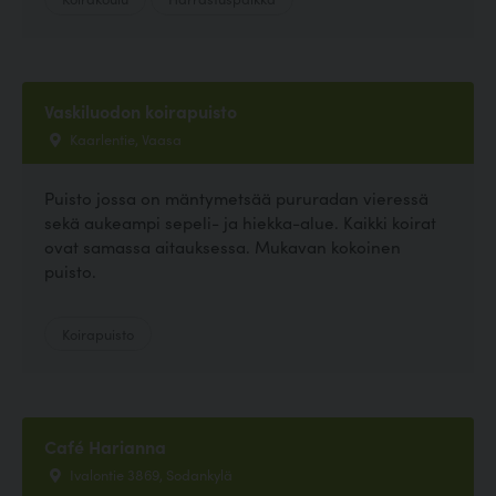
Vaskiluodon koirapuisto
Kaarlentie, Vaasa
Puisto jossa on mäntymetsää pururadan vieressä
sekä aukeampi sepeli- ja hiekka-alue. Kaikki koirat
ovat samassa aitauksessa. Mukavan kokoinen
puisto.
Koirapuisto
Café Harianna
Ivalontie 3869, Sodankylä