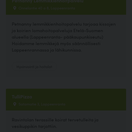
Petnanny Lemmikkienhoitpalvelu
Onnelantie 40 a 8, Lappeenranta
Petnanny lemmikkienhoitopalvelu tarjoaa kissojen
ja koirien lomahoitopalveluja Etelä-Suomen
alueella (Lappeenranta- pääkaupunkiseutu)
Hoidamme lemmikkejä myös säännöllisesti
Lappeenrannassa ja lähikunnissa.
Hyvinvointi ja hoitolat
TulliPizza
Satamatie 3, Lappeenranta
Ravintolan terassille koirat tervetulleita ja
vesikuppikin tarjottiin.