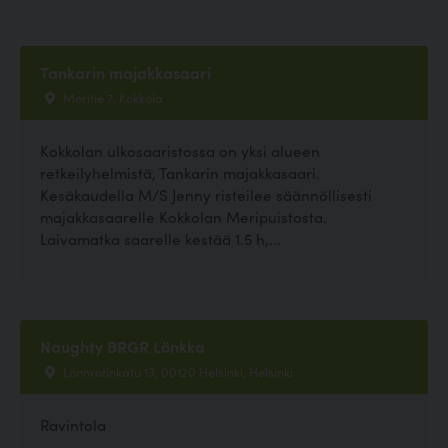
Tankarin majakkasaari
Meritie 7, Kokkola
Kokkolan ulkosaaristossa on yksi alueen
retkeilyhelmistä, Tankarin majakkasaari.
Kesäkaudella M/S Jenny risteilee säännöllisesti
majakkasaarelle Kokkolan Meripuistosta.
Laivamatka saarelle kestää 1.5 h,...
Naughty BRGR Lönkka
Lönnrotinkatu 13, 00120 Helsinki, Helsinki
Ravintola