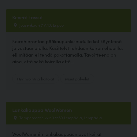
Keveät tassut
Jousenkaari 7 A 10, Espoo
Koirahierontaa pääkaupunkiseudulla kotikäynteinä
ja vastaanotolla. Käsittelyt tehdään koiran ehdoilla,
eli mitään ei tehdä pakottamalla. Tavoitteena on
aina, että sekä koiralla että...
Hyvinvointi ja hoitolat
Muut palvelut
Lankakauppa WoolWomen
Tampereentie 272 37560 Lempäälä, Lempäälä
WoolWomenin lankakauppaan ovat koirat