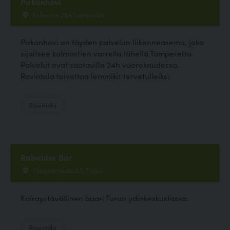
Pirkanhovi
Kelhontie 254, Lempäälä
Pirkanhovi on täyden palvelun liikenneasema, joka
sijaitsee kolmostien varrella lähellä Tamperetta.
Palvelut ovat saatavilla 24h vuorokaudessa.
Ravintola toivottaa lemmikit tervetulleiksi.
Ravintola
Rabalder Bar
Yliopistonkatu 23, Turku
Koiraystävällinen baari Turun ydinkeskustassa.
Ravintola