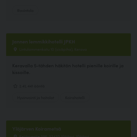
Ravintola
Jannen lemmikkihotelli JPKH
Lintulammenkatu 10 (sisäpiha), Kerava
Keravalla 5-tähden häkitön hotelli pienille koirille ja
kissoille.
2.41, 441 ääntä
Hyvinvointi ja hoitolat
Koirahotelli
Ylöjärven Koirametsä
Keijärventie 396, 33470 Ylöjärvi, Ylöjärvi