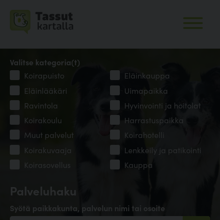
Valitse kategoria(t)
Koirapuisto
Eläinkauppa
Eläinlääkäri
Uimapaikka
Ravintola
Hyvinvointi ja hoitolat
Koirakoulu
Harrastuspaikka
Muut palvelut
Koirahotelli
Koirakuvaaja
Lenkkeily ja patikointi
Koirasovellus
Kauppa
Palveluhaku
Syötä paikkakunta, palvelun nimi tai osoite