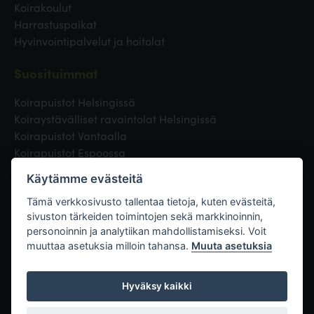
Koirakoulut
Harrastuspaikat
Hyvinvointipalvelut ja hoitolat
Suosituimmat
Koirapuistot Helsingissä
Koiraystävälliset ravaintolat Helsingissä
Koirapuistot Vantaalla
Koirapuistot Espoossa
Koirapuistot Turussa
Käytämme evästeitä
Eläinlääkäri Helsingissä
Koirapuistot Tampereella
Tämä verkkosivusto tallentaa tietoja, kuten evästeitä,
sivuston tärkeiden toimintojen sekä markkinoinnin,
personoinnin ja analytiikan mahdollistamiseksi. Voit
Linkit
muuttaa asetuksia milloin tahansa.
Muuta asetuksia
Hyväksy kaikki