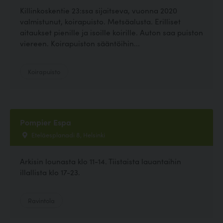
Killinkoskentie 23:ssa sijaitseva, vuonna 2020
valmistunut, koirapuisto. Metsäalusta. Erilliset
aitaukset pienille ja isoille koirille. Auton saa puiston
viereen. Koirapuiston sääntöihin...
Koirapuisto
Pompier Espa
Eteläesplanadi 8, Helsinki
Arkisin lounasta klo 11-14. Tiistaista lauantaihin
illallista klo 17-23.
Ravintola