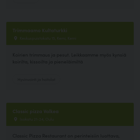
Trimmaamo Kultaturkki
Keskuspuistokatu 15, Kemi, Kemi
Koirien trimmaus ja pesut. Leikkaamme myös kynsiä
koirilta, kissoilta ja pieneläimiltä
Hyvinvointi ja hoitolat
Classic pizza Valkea
Isokatu 21-24, Oulu
Classic Pizza Restaurant on perinteisiin luottava,