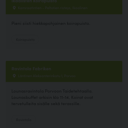
Ikaalisten koirapuisto
Kamraatintien - Peltotien risteys, Ikaalinen
Pieni siisti hiekkapohjainen koirapuisto.
Koirapuisto
Ravintola Fabriken
Läntinen Aleksanterinkatu 1, Porvoo
Lounasravintola Porvoon Taidetehtaalla.
Lounasbuffet arkisin klo 11-14. Koirat ovat
tervetulleita sisälle sekä terassille.
Ravintola