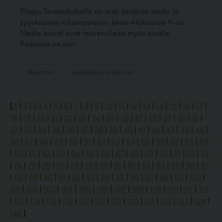
Piippu Terassikahvila on auki kesäisin touko ja
syyskuussa viikoloppuisin, kesä-elokuussa ti-su.
Meille koirat ovat tervetulleita myös sisälle.
Paikassa on isot...
Ravintola
Lenkkeily ja patikointi
[
1
|
2
|
3
|
4
|
5
|
6
|
7
|
8
|
9
|
10
|
11
|
12
|
13
|
14
|
15
|
16
|
17
|
18
|
19
|
20
|
21
|
22
|
23
|
24
|
25
|
26
|
27
|
28
|
29
|
30
|
31
|
32
|
33
|
34
|
35
|
36
|
37
|
38
|
39
|
40
|
41
|
42
|
43
|
44
|
45
|
46
|
47
|
48
|
49
|
50
|
51
|
52
|
53
|
54
|
55
|
56
|
57
|
58
|
59
|
60
|
61
|
62
|
63
|
64
|
65
|
66
|
67
|
68
|
69
|
70
|
71
|
72
|
73
|
74
|
75
|
76
|
77
|
78
|
79
|
80
|
81
|
82
|
83
|
84
|
85
|
86
|
87
|
88
|
89
|
90
|
91
|
92
|
93
|
94
|
95
|
96
|
97
|
98
|
99
|
100
|
101
|
102
|
103
|
104
|
105
|
106
|
107
|
108
|
109
|
110
|
111
|
112
|
113
|
114
|
115
|
116
|
117
|
118
|
119
|
120
|
121
|
122
|
123
|
124
|
125
]