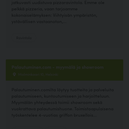
jatkuvasti uudistuva pizzaravintola. Emme ole
pelkkä pizzeria, vaan tarjoamme
kokonaiselämyksen: Viihtyisän ympäristön,
ystävällisen vastaanoton,...
Ravintola
Palautuminen.com - myymälä ja showroom
Malminkaari 10, Helsinki
Palautuminen.comilta löytyy tuotteita ja palveluita
palautumiseen, kuntoutumiseen ja harjoitteluun.
Myymälän yhteydessä toimii showroom sekä
vuokrattava palautumishuone. Toimistoapulaisena
työskentelee 4-vuotias griffon bruxellois...