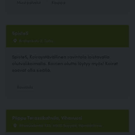
Muut palvelut
Kauppa
5piste5
Brahenkatu 2, Turku
5piste5, Koiraystävällinen ravintola loistavalla
olutvalikoimalla. Koirien olutta löytyy myös! Koirat
saavat olla sisällä.
Ravintola
Piippu Terassikahvila, Vihavuosi
Vihavuodentie 335, 14930 Sappee, Hämeenlinna