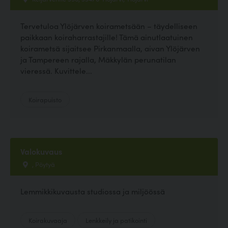
Tervetuloa Ylöjärven koirametsään – täydelliseen
paikkaan koiraharrastajille! Tämä ainutlaatuinen
koirametsä sijaitsee Pirkanmaalla, aivan Ylöjärven
ja Tampereen rajalla, Mäkkylän perunatilan
vieressä. Kuvittele...
Koirapuisto
Valokuvaus
, Pöytyä
Lemmikkikuvausta studiossa ja miljöössä
Koirakuvaaja
Lenkkeily ja patikointi