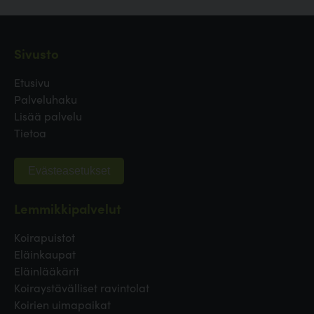
Sivusto
Etusivu
Palveluhaku
Lisää palvelu
Tietoa
Evästeasetukset
Lemmikkipalvelut
Koirapuistot
Eläinkaupat
Eläinlääkärit
Koiraystävälliset ravintolat
Koirien uimapaikat