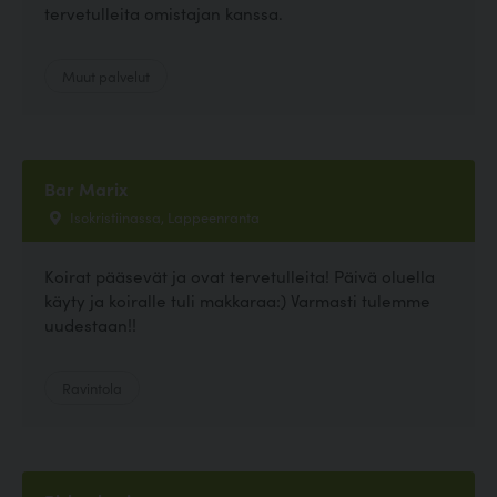
tervetulleita omistajan kanssa.
Muut palvelut
Bar Marix
Isokristiinassa, Lappeenranta
Koirat pääsevät ja ovat tervetulleita! Päivä oluella
käyty ja koiralle tuli makkaraa:) Varmasti tulemme
uudestaan!!
Ravintola