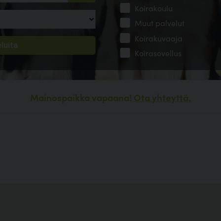
Koirakoulu
Muut palvelut
Koirakuvaaja
Koirasovellus
Mainospaikka vapaana!
Ota yhteyttä.