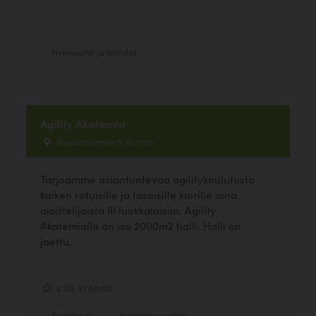
Hyvinvointi ja hoitolat
Agility Akatemia
Ruusumäentie 5, Vantaa
Tarjoamme asiantuntevaa agilitykoulutusta
kaiken rotuisille ja tasoisille koirille aina
aloittelijoista III luokkalaisiin. Agility
Akatemialla on iso 2000m2 halli. Halli on
jaettu...
2.90, 21 ääntä
Koirakoulu
Harrastuspaikka