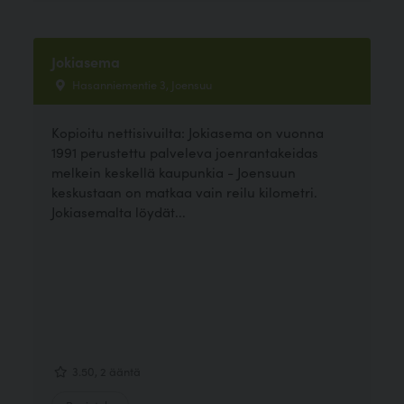
Jokiasema
Hasanniementie 3, Joensuu
Kopioitu nettisivuilta: Jokiasema on vuonna
1991 perustettu palveleva joenrantakeidas
melkein keskellä kaupunkia - Joensuun
keskustaan on matkaa vain reilu kilometri.
Jokiasemalta löydät...
3.50, 2 ääntä