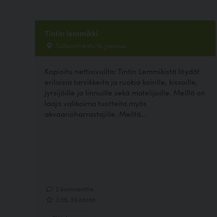
Tintin lemmikki
Tulliportinkatu 14, Joensuu
Kopioitu nettisivuilta: Tintin Lemmikistä löydät
erilaisia tarvikkeita ja ruokia koirille, kissoille,
jyrsijöille ja linnuille sekä matelijoille. Meillä on
laaja valikoima tuotteita myös
akvaarioharrastajille. Meiltä...
2 kommenttia
3.56, 39 ääntä