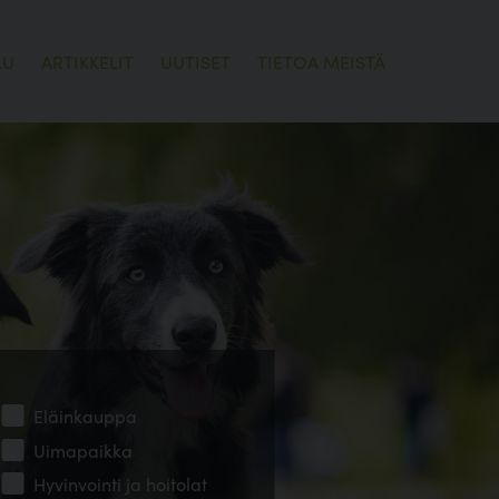
LU
ARTIKKELIT
UUTISET
TIETOA MEISTÄ
Eläinkauppa
Uimapaikka
Hyvinvointi ja hoitolat