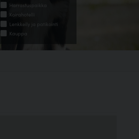
Harrastuspaikka
Koirahotelli
Lenkkeily ja patikointi
Kauppa