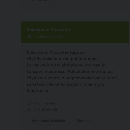
Koirakoulu Masseter
Pulttitie 14, Helsinki
Koirakoulu Masseter tarjoaa
käyttäytymistieteisiin pohjautuvaa
koirankoulutusta yksityiskoulutuksen ja
kurssien muodossa. Palveluihimme kuuluu
käytösneuvonta ja ongelmakoirakonsultointi
sekä koirahieronta. Järjestämme myös
tilauksesta...
11 kommenttia
2.44, 54 ääntä
Hyvinvointi ja hoitolat
Koirakoulu