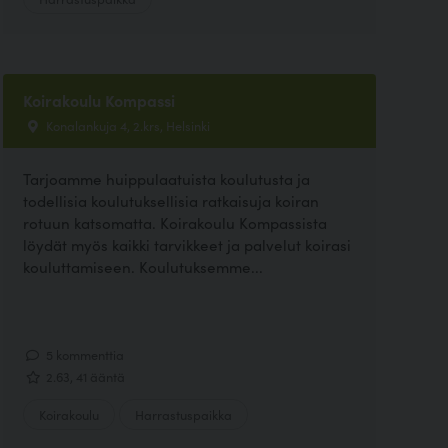
Koirakoulu Kompassi
Konalankuja 4, 2.krs, Helsinki
Tarjoamme huippulaatuista koulutusta ja
todellisia koulutuksellisia ratkaisuja koiran
rotuun katsomatta. Koirakoulu Kompassista
löydät myös kaikki tarvikkeet ja palvelut koirasi
kouluttamiseen. Koulutuksemme...
5 kommenttia
2.63, 41 ääntä
Koirakoulu
Harrastuspaikka