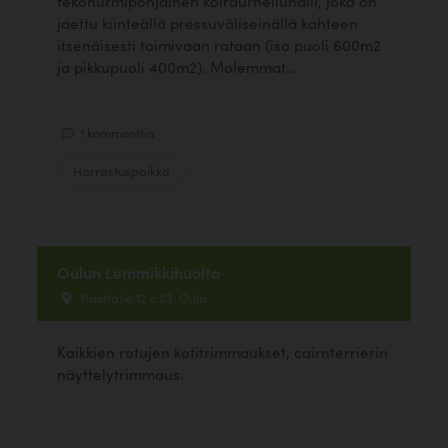
tekonurmipohjainen koiraurheiluhalli, joka on
jaettu kiinteällä pressuväliseinällä kahteen
itsenäisesti toimivaan rataan (iso puoli 600m2
ja pikkupuoli 400m2). Molemmat...
1 kommenttia
Harrastuspaikka
Oulun Lemmikkihuolto
Nuottatie 12 c 23, Oulu
Kaikkien rotujen kotitrimmaukset, cairnterrierin
näyttelytrimmaus.