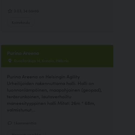
3.03, 34 ääntä
Koirakoulu
Purina Areena
Ruosilankuja 14, Konala, Helsinki
Purina Areena on Helsingin Agility
Urheilijoiden rakennuttama halli. Halli on
luonnonlämpöinen, maapohjainen (geopad),
teräsrunkoinen, lautaverhoiltu
maneesityyppinen halli Mitat: 26m * 68m,
valmistunut...
1 kommenttia
Harrastuspaikka