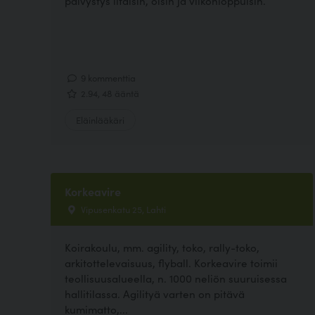
päivystys iltaisin, öisin ja viikonloppuisin.
9 kommenttia
2.94, 48 ääntä
Eläinlääkäri
Korkeavire
Vipusenkatu 25, Lahti
Koirakoulu, mm. agility, toko, rally-toko,
arkitottelevaisuus, flyball. Korkeavire toimii
teollisuusalueella, n. 1000 neliön suuruisessa
hallitilassa. Agilityä varten on pitävä
kumimatto,...