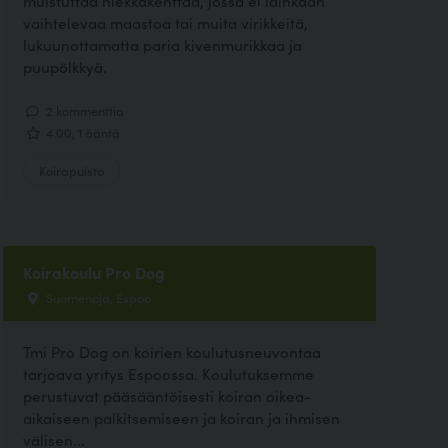
muistuttaa hiekkakenttää, jossa ei lainkaan
vaihtelevaa maastoa tai muita virikkeitä,
lukuunottamatta paria kivenmurikkaa ja
puupölkkyä.
2 kommenttia
4.00, 1 ääntä
Koirapuisto
Koirakoulu Pro Dog
Suomenoja, Espoo
Tmi Pro Dog on koirien koulutusneuvontaa
tarjoava yritys Espoossa. Koulutuksemme
perustuvat pääsääntöisesti koiran oikea-
aikaiseen palkitsemiseen ja koiran ja ihmisen
välisen...