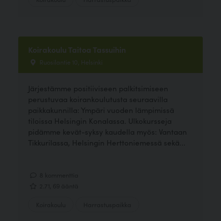
Koirakoulu Taitoa Tassuihin
Ruosilantie 10, Helsinki
Järjestämme positiiviseen palkitsimiseen
perustuvaa koirankoulutusta seuraavilla
paikkakunnilla: Ympäri vuoden lämpimissä
tiloissa Helsingin Konalassa. Ulkokursseja
pidämme kevät-syksy kaudella myös: Vantaan
Tikkurilassa, Helsingin Herttoniemessä sekä...
8 kommenttia
2.71, 69 ääntä
Koirakoulu
Harrastuspaikka