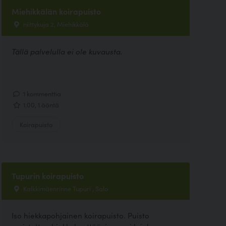
Miehikkälän koirapuisto
niittykuja 2, Miehikkälä
Tällä palvelulla ei ole kuvausta.
1 kommenttia
1.00, 1 ääntä
Koirapuisto
Tupurin koirapuisto
Kalkkimäenrinne Tupuri , Salo
Iso hiekkapohjainen koirapuisto. Puisto