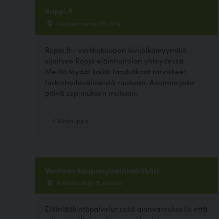
Roppi.fi
Suokummuntie 76, Vihti
Roppi.fi - verkkokaupan kivijalkamyymälä
sijaitsee Roppi eläinhoitolan yhteydessä.
Meiltä löydät kaikki laadukkaat tarvikkeet
turkinhoitovälineistä ruokaan. Avoinna joka
päivä sopimuksen mukaan.
Eläinkauppa
Vantaan kaupungineläinlääkäri
Pakkalankuja 5, Vantaa
Eläinlääkintäpalvelut sekä ajanvarauksella että