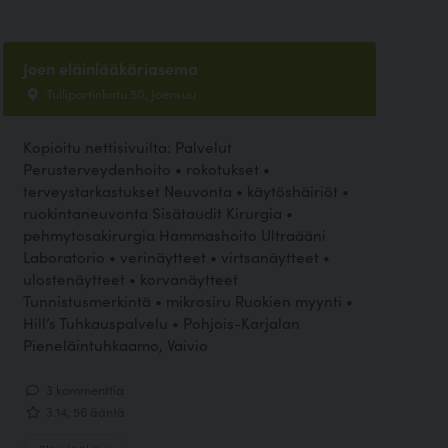
Joen eläinlääkäriasema
Tulliportinkatu 50, Joensuu
Kopioitu nettisivuilta: Palvelut
Perusterveydenhoito • rokotukset •
terveystarkastukset Neuvonta • käytöshäiriöt •
ruokintaneuvonta Sisätaudit Kirurgia •
pehmytosakirurgia Hammashoito Ultraääni
Laboratorio • verinäytteet • virtsanäytteet •
ulostenäytteet • korvanäytteet
Tunnistusmerkintä • mikrosiru Ruokien myynti •
Hill’s Tuhkauspalvelu • Pohjois-Karjalan
Pieneläintuhkaamo, Vaivio
3 kommenttia
3.14, 56 ääntä