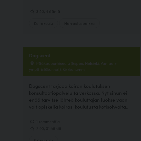
3.50, 4 ääntä
Koirakoulu
Harrastuspaikka
Dogscent
Pääkaupunkiseutu (Espoo, Helsinki, Vantaa +
ympäristökunnat), Kirkkonummi
Dogscent tarjoaa koiran koulutuksen
konsultaatiopalveluita verkossa. Nyt sinun ei
enää tarvitse lähteä kouluttajan luokse vaan
voit opiskella koirasi koulutusta kotisohvalta...
1 kommenttia
2.90, 31 ääntä
Koirakoulu