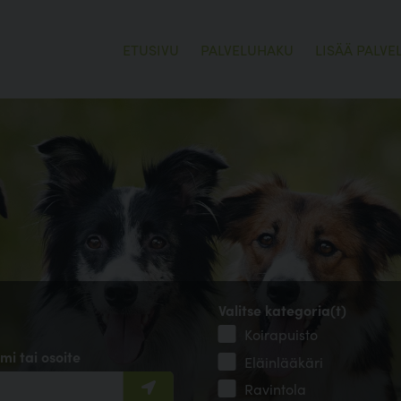
ETUSIVU
PALVELUHAKU
LISÄÄ PALVE
Valitse kategoria(t)
Koirapuisto
mi tai osoite
Eläinlääkäri
Ravintola