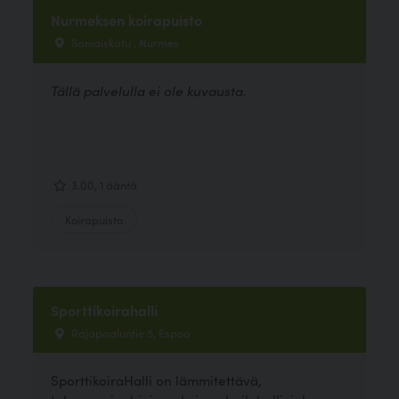
Nurmeksen koirapuisto
Saniaiskatu , Nurmes
Tällä palvelulla ei ole kuvausta.
3.00, 1 ääntä
Koirapuisto
Sporttikoirahalli
Rajapaaluntie 5, Espoo
SporttikoiraHalli on lämmitettävä,