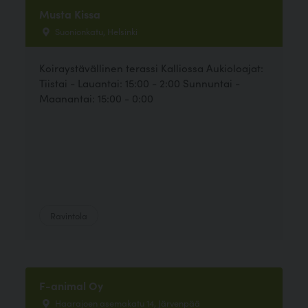
Musta Kissa
Suonionkatu, Helsinki
Koiraystävällinen terassi Kalliossa Aukioloajat:
Tiistai - Lauantai: 15:00 - 2:00 Sunnuntai -
Maanantai: 15:00 - 0:00
Ravintola
F-animal Oy
Haarajoen asemakatu 14, Järvenpää