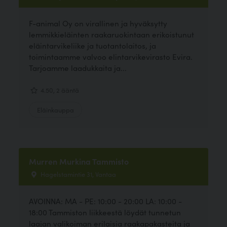
F-animal Oy on virallinen ja hyväksytty
lemmikkieläinten raakaruokintaan erikoistunut
eläintarvikeliike ja tuotantolaitos, ja
toimintaamme valvoo elintarvikevirasto Evira.
Tarjoamme laadukkaita ja...
4.50, 2 ääntä
Eläinkauppa
Murren Murkina Tammisto
Hagelstamintie 31, Vantaa
AVOINNA: MA - PE: 10:00 - 20:00 LA: 10:00 -
18:00 Tammiston liikkeestä löydät tunnetun
laajan valikoiman erilaisia raakapakasteita ja