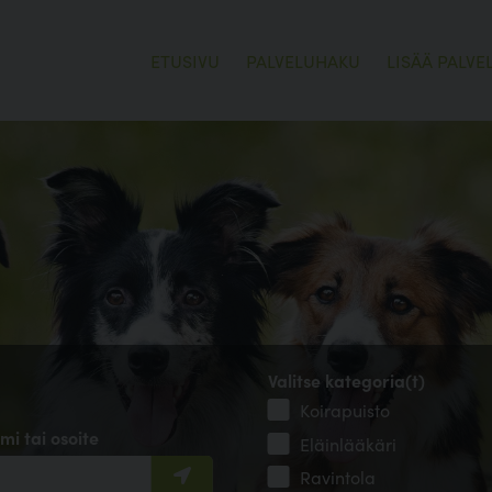
ETUSIVU
PALVELUHAKU
LISÄÄ PALVE
Valitse kategoria(t)
Koirapuisto
mi tai osoite
Eläinlääkäri
Ravintola