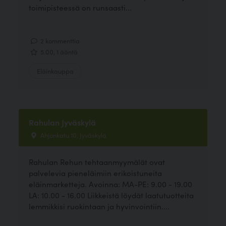
toimipisteessä on runsaasti...
2 kommenttia
5.00, 1 ääntä
Eläinkauppa
Rahulan Jyväskylä
Ahjonkatu 10, Jyväskylä
Rahulan Rehun tehtaanmyymälät ovat
palvelevia pieneläimiin erikoistuneita
eläinmarketteja. Avoinna: MA-PE: 9.00 - 19.00
LA: 10.00 - 16.00 Liikkeistä löydät laatutuotteita
lemmikkisi ruokintaan ja hyvinvointiin....