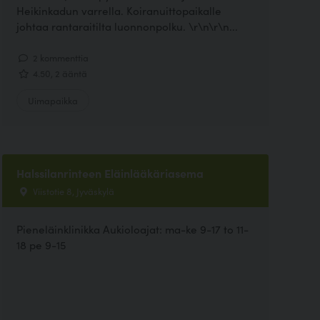
Heikinkadun varrella. Koiranuittopaikalle
johtaa rantaraitilta luonnonpolku. \r\n\r\n...
2 kommenttia
4.50, 2 ääntä
Uimapaikka
Halssilanrinteen Eläinlääkäriasema
Viistotie 8, Jyväskylä
Pieneläinklinikka Aukioloajat: ma-ke 9-17 to 11-
18 pe 9-15