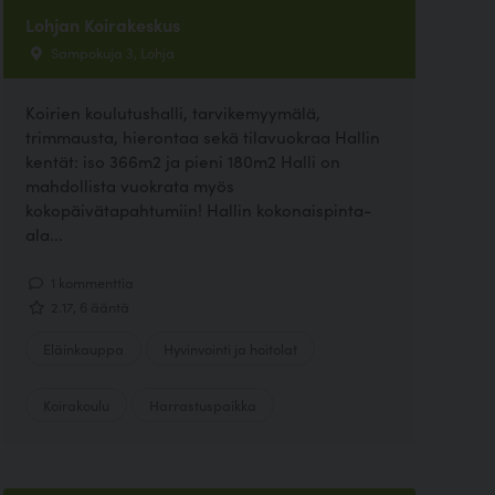
Lohjan Koirakeskus
Sampokuja 3, Lohja
Koirien koulutushalli, tarvikemyymälä,
trimmausta, hierontaa sekä tilavuokraa Hallin
kentät: iso 366m2 ja pieni 180m2 Halli on
mahdollista vuokrata myös
kokopäivätapahtumiin! Hallin kokonaispinta-
ala...
1 kommenttia
2.17, 6 ääntä
Eläinkauppa
Hyvinvointi ja hoitolat
Koirakoulu
Harrastuspaikka