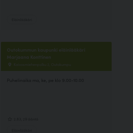
Eläinlääkäri
Outokummun kaupunki eläinlääkäri
Marjaana Konttinen
Kaivosmiehenpolku 2, Outokumpu
Puhelinaika ma, ke, pe klo 9.00-10.00
2.83, 29 ääntä
Eläinlääkäri