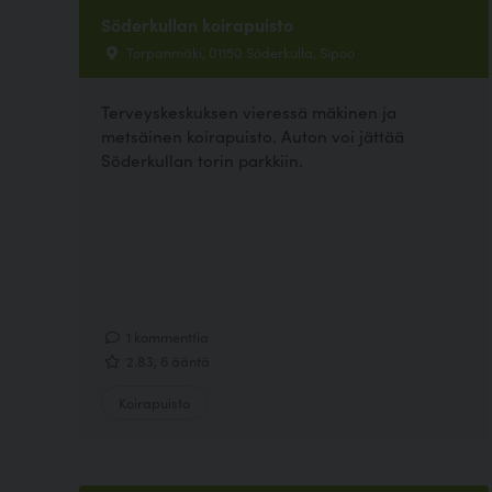
Söderkullan koirapuisto
Torpanmäki, 01150 Söderkulla, Sipoo
Terveyskeskuksen vieressä mäkinen ja
metsäinen koirapuisto. Auton voi jättää
Söderkullan torin parkkiin.
1 kommenttia
2.83, 6 ääntä
Koirapuisto