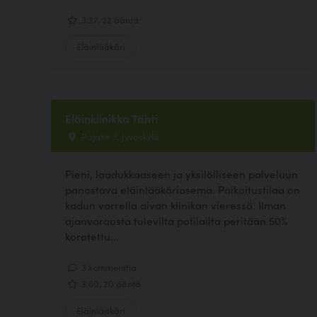
3.27, 22 ääntä
Eläinlääkäri
Eläinklinikka Tähti
Pajatie 3, Jyväskylä
Pieni, laadukkaaseen ja yksilölliseen palveluun
panostava eläinlääkäriasema. Paikoitustilaa on
kadun varrella aivan klinikan vieressä. Ilman
ajanvarausta tulevilta potilailta peritään 50%
korotettu...
3 kommenttia
3.60, 20 ääntä
Eläinlääkäri