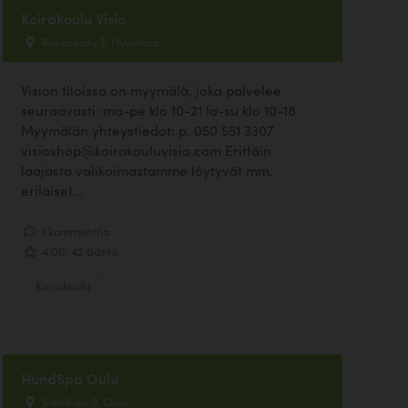
Koirakoulu Visio
Ruskakatu 3, Hyvinkää
Vision tiloissa on myymälä, joka palvelee
seuraavasti: ma-pe klo 10-21 la-su klo 10-18
Myymälän yhteystiedot: p. 050 551 3307
visioshop@koirakouluvisio.com Erittäin
laajasta valikoimastamme löytyvät mm.
erilaiset...
1 kommenttia
4.00, 42 ääntä
Koirakoulu
HundSpa Oulu
Sienikuja 9, Oulu