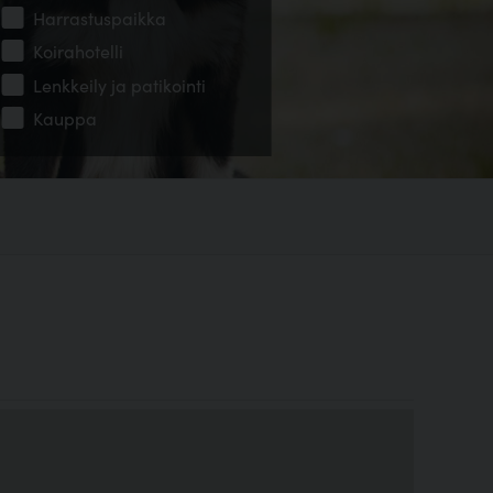
Harrastuspaikka
Koirahotelli
Lenkkeily ja patikointi
Kauppa