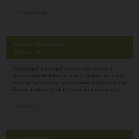
Harrastuspaikka
Strömfors Bed & Bistro
Ruukintie 10A, Loviisa
Koiraystävällinen pieni kartanohotelli keskellä
ihastuttavaa Strömforsin ruukkia. Majoituspalvelut
avoinna läpi vuoden, ravintola auki kesällä ja muina
aikoina tilauksesta. Välittömässä läheisyydessä...
Ravintola
Kahvila Cafe Lauri