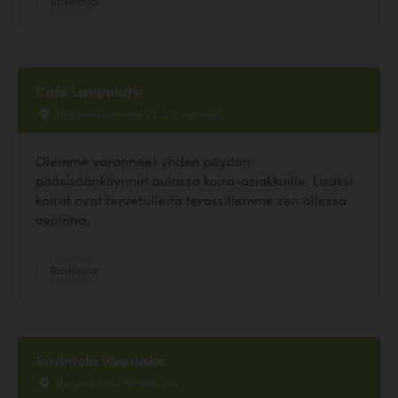
Café Lasipalatsi
Mannerheimintie 22-24, Helsinki
Olemme varanneet yhden pöydän
pääsisäänkäynnin aulassa koira-asiakkaille. Lisäksi
koirat ovat tervetulleita terassillemme sen ollessa
avoinna.
Ravintola
Ravintola Weeruska
Porvoonkatu 19, Helsinki