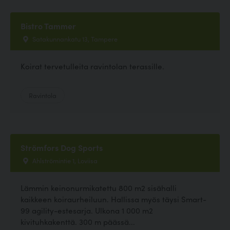
Bistro Tammer
Satakunnankatu 13, Tampere
Koirat tervetulleita ravintolan terassille.
Ravintola
Strömfors Dog Sports
Ahlströmintie 1, Loviisa
Lämmin keinonurmikatettu 800 m2 sisähalli
kaikkeen koiraurheiluun. Hallissa myös täysi Smart-
99 agility-estesarja. Ulkona 1 000 m2
kivituhkakenttä. 300 m päässä...