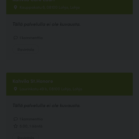
Kauppakatu 6, 08100 Lohja, Lohja
Tällä palvelulla ei ole kuvausta.
1 kommenttia
Ravintola
Kahvila St.Honore
Laurinkatu 49 b, 08100 Lohja, Lohja
Tällä palvelulla ei ole kuvausta.
1 kommenttia
5.00, 1 ääntä
Ravintola