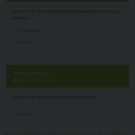
Koirat ovat tervetulleita terassillemme sen ollessa
avoinna.
1 kommenttia
Ravintola
Tony's street bar
Bulevardi 7, Helsinki
Koirat ovat tervetulleita ravintolaamme.
Ravintola
[
1
|
2
|
3
|
4
|
5
|
6
|
7
|
8
|
9
|
10
|
11
|
12
|
13
|
14
|
15
|
16
|
17
|