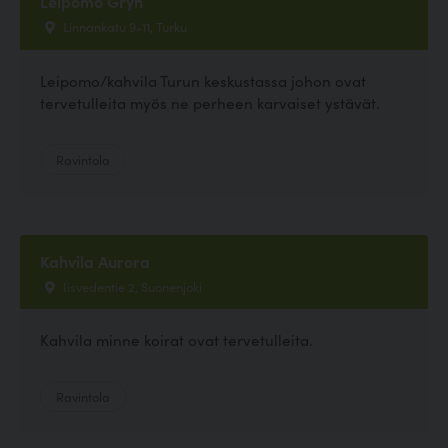
Leipomo Gryn
Linnankatu 9-11, Turku
Leipomo/kahvila Turun keskustassa johon ovat
tervetulleita myös ne perheen karvaiset ystävät.
Ravintola
Kahvila Aurora
Iisvedentie 2, Suonenjoki
Kahvila minne koirat ovat tervetulleita.
Ravintola