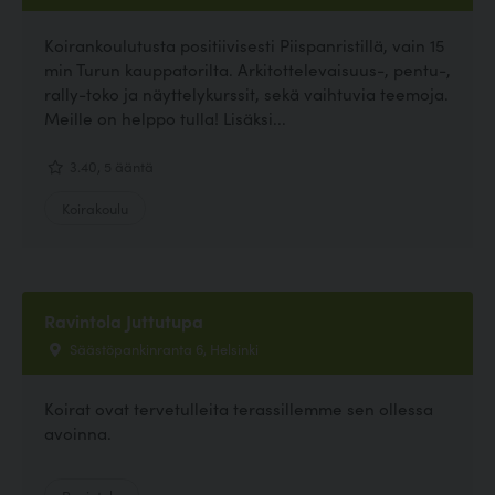
Koirankoulutusta positiivisesti Piispanristillä, vain 15
min Turun kauppatorilta. Arkitottelevaisuus-, pentu-,
rally-toko ja näyttelykurssit, sekä vaihtuvia teemoja.
Meille on helppo tulla! Lisäksi...
3.40, 5 ääntä
Koirakoulu
Ravintola Juttutupa
Säästöpankinranta 6, Helsinki
Koirat ovat tervetulleita terassillemme sen ollessa
avoinna.
Ravintola