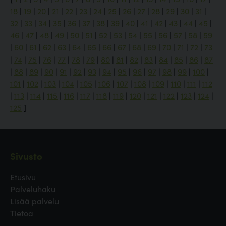
18
|
19
|
20
|
21
|
22
|
23
|
24
|
25
|
26
|
27
|
28
|
29
|
30
|
31
|
32
|
33
|
34
|
35
|
36
|
37
|
38
|
39
|
40
|
41
|
42
|
43
|
44
|
45
|
46
|
47
|
48
|
49
|
50
|
51
|
52
|
53
|
54
|
55
|
56
|
57
|
58
|
59
|
60
|
61
|
62
|
63
|
64
|
65
|
66
|
67
|
68
|
69
|
70
|
71
|
72
|
73
|
74
|
75
|
76
|
77
|
78
|
79
|
80
|
81
|
82
|
83
|
84
|
85
|
86
|
87
|
88
|
89
|
90
|
91
|
92
|
93
|
94
|
95
|
96
|
97
|
98
|
99
|
100
|
101
|
102
|
103
|
104
|
105
|
106
|
107
|
108
|
109
|
110
|
111
|
112
|
113
|
114
|
115
|
116
|
117
|
118
|
119
|
120
|
121
|
122
|
123
|
124
|
125
]
Sivusto
Etusivu
Palveluhaku
Lisää palvelu
Tietoa