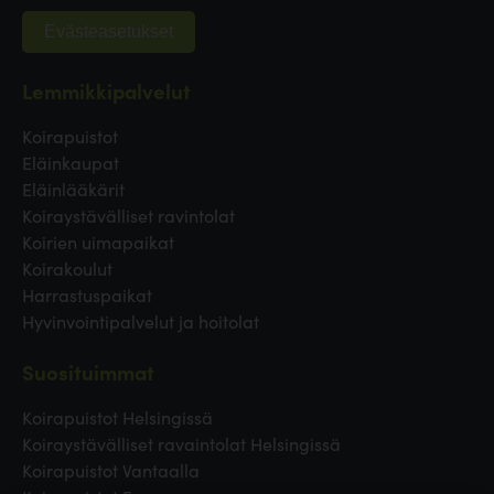
Evästeasetukset
Lemmikkipalvelut
Koirapuistot
Eläinkaupat
Eläinlääkärit
Koiraystävälliset ravintolat
Koirien uimapaikat
Koirakoulut
Harrastuspaikat
Hyvinvointipalvelut ja hoitolat
Suosituimmat
Koirapuistot Helsingissä
Koiraystävälliset ravaintolat Helsingissä
Koirapuistot Vantaalla