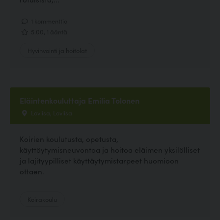
1 kommenttia
5.00, 1 ääntä
Hyvinvointi ja hoitolat
Eläintenkouluttaja Emilia Tolonen
Loviisa, Loviisa
Koirien koulutusta, opetusta,
käyttäytymisneuvontaa ja hoitoa eläimen yksilölliset
ja lajityypilliset käyttäytymistarpeet huomioon
ottaen.
Koirakoulu