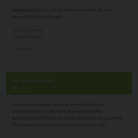
Vegekauppa, kahvila ja rento ravintola. Koirat
tervetulleita sisälle asti.
1 kommenttia
4.67, 6 ääntä
Ravintola
Koirakoulu Jasperi
, Pori
Koirakoulu Jasperi tarjoaa ammattitaitoista
yksityisohjausta arkiseen koiraeloon sekä
koiraongelmiin Porin ja muun Satakunnan alueella.
Toiminnan ytimenä on sujuva ja iloinen arki...