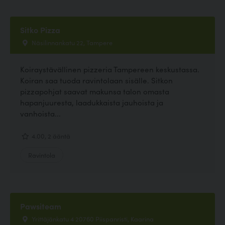
Sitko Pizza
Näsilinnankatu 22, Tampere
Koiraystävällinen pizzeria Tampereen keskustassa.
Koiran saa tuoda ravintolaan sisälle. Sitkon
pizzapohjat saavat makunsa talon omasta
hapanjuuresta, laadukkaista jauhoista ja
vanhoista...
4.00, 2 ääntä
Ravintola
Pawsiteam
Yrittäjänkatu 4 20760 Piispanristi, Kaarina