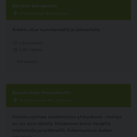
Karjaan koirapuisto
Usvaniitynkuja 16, Raasepori
Aidattu alue nurmikentällä ja jäteastialla.
2 kommenttia
2.00, 1 ääntä
Koirapuisto
Koirahoitola Haapahurtta
Pohjanmaantie 418 , Jokioinen
Hoitola sijaitsee omakotitalon yhteydessä - hoitaja
on siis aina lähellä. Hoidamme koiria täydellä
intohimolla ja sydämellä. Kokemusta on kaiken
rotuisista,...