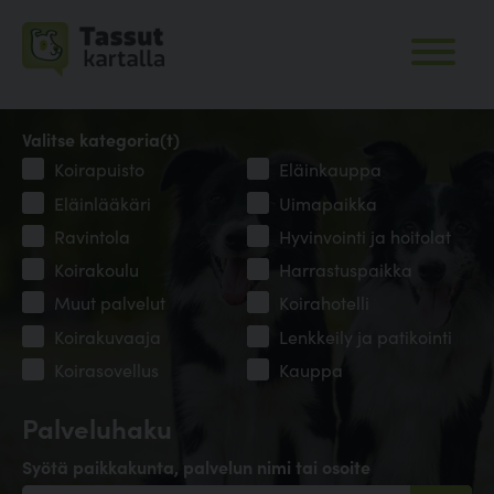
Valitse kategoria(t)
Koirapuisto
Eläinkauppa
Eläinlääkäri
Uimapaikka
Ravintola
Hyvinvointi ja hoitolat
Koirakoulu
Harrastuspaikka
Muut palvelut
Koirahotelli
Koirakuvaaja
Lenkkeily ja patikointi
Koirasovellus
Kauppa
Palveluhaku
Syötä paikkakunta, palvelun nimi tai osoite