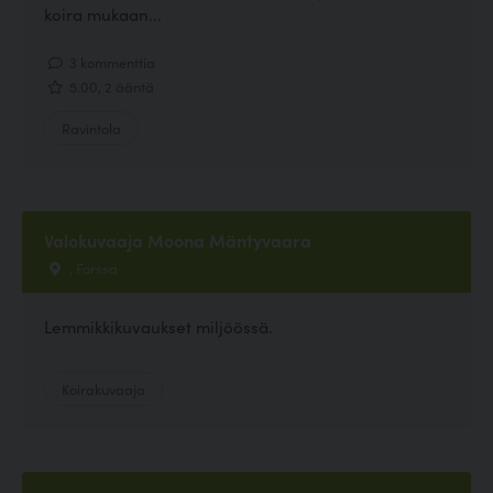
koira mukaan...
3 kommenttia
5.00, 2 ääntä
Ravintola
Valokuvaaja Moona Mäntyvaara
, Forssa
Lemmikkikuvaukset miljöössä.
Koirakuvaaja