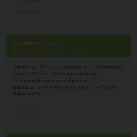
Koirapuisto
Eläinklinikka Palmu Oy
Päätie 12, 46900 Inkeroinen, Kouvola
Eläinklinikka Palmu on yksityinen eläinlääkäriasema
keskeisellä paikalla Kouvolan Inkeroisissa.
Hoidamme klinikalla pieneläimet ja
eläinlääkärimme tulee myös suureläinten luokse
tilakäynneille.
Eläinlääkäri