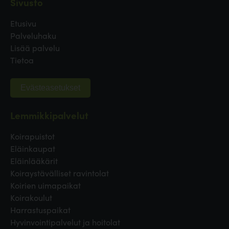
Sivusto
Etusivu
Palveluhaku
Lisää palvelu
Tietoa
Evästeasetukset
Lemmikkipalvelut
Koirapuistot
Eläinkaupat
Eläinlääkärit
Koiraystävälliset ravintolat
Koirien uimapaikat
Koirakoulut
Harrastuspaikat
Hyvinvointipalvelut ja hoitolat