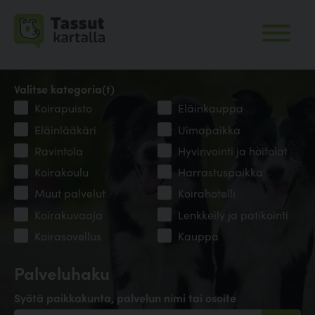
Valitse kategoria(t)
Koirapuisto
Eläinkauppa
Eläinlääkäri
Uimapaikka
Ravintola
Hyvinvointi ja hoitolat
Koirakoulu
Harrastuspaikka
Muut palvelut
Koirahotelli
Koirakuvaaja
Lenkkeily ja patikointi
Koirasovellus
Kauppa
Palveluhaku
Syötä paikkakunta, palvelun nimi tai osoite