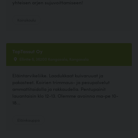
yhteisen arjen sujuvoittamiseen!
Koirakoulu
TopTassut Oy
Ellintie 6, 36200 Kangasala, Kangasala
Eläintarvikeliike. Laadukkaat kuivaruuat ja
pakasteet. Koirien trimmaus- ja pesupalvelut
ammattitaidolla ja rakkaudella. Pentupainit
lauantaisin klo 12-13. Olemme avoinna ma-pe 10-
18...
Eläinkauppa