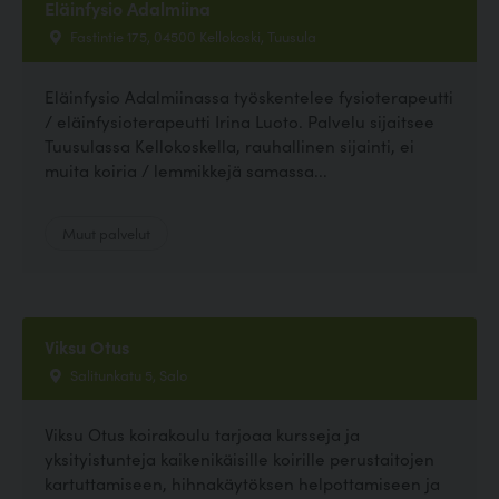
Eläinfysio Adalmiina
Fastintie 175, 04500 Kellokoski, Tuusula
Eläinfysio Adalmiinassa työskentelee fysioterapeutti
/ eläinfysioterapeutti Irina Luoto. Palvelu sijaitsee
Tuusulassa Kellokoskella, rauhallinen sijainti, ei
muita koiria / lemmikkejä samassa...
Muut palvelut
Viksu Otus
Salitunkatu 5, Salo
Viksu Otus koirakoulu tarjoaa kursseja ja
yksityistunteja kaikenikäisille koirille perustaitojen
kartuttamiseen, hihnakäytöksen helpottamiseen ja