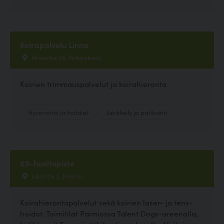
Koirapalvelu Linna
Hirventie 26, Valkeakoski
Koirien trimmauspalvelut ja koirahieronta
Hyvinvointi ja hoitolat
Lenkkeily ja patikointi
K9-huoltopiste
Jukantie 2, Paimio
Koirahierontapalvelut sekä koirien laser- ja tens-
hoidot. Toimitilat Paimiossa Talent Dogs-areenalla,