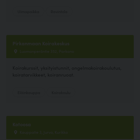
Uimapaikka
Ravintola
Pirkanmaan Koirakeskus
Luomanperäntie 352, Parkano
Koirakurssit, yksityistunnit, ongelmakoirakoulutus,
koiratarvikkeet, koiranruoat.
Eläinkauppa
Koirakoulu
Kotoosa
Kauppatie 3, Jurva, Kurikka