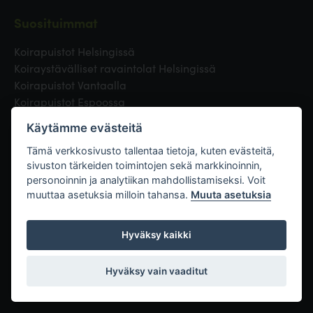
Suosituimmat
Koirapuistot Helsingissä
Koiraystävälliset ravaintolat Helsingissä
Koirapuistot Vantaalla
Koirapuistot Espoossa
Koirapuistot Turussa
Käytämme evästeitä
Eläinlääkäri Helsingissä
Koirapuistot Tampereella
Tämä verkkosivusto tallentaa tietoja, kuten evästeitä,
sivuston tärkeiden toimintojen sekä markkinoinnin,
personoinnin ja analytiikan mahdollistamiseksi. Voit
Linkit
muuttaa asetuksia milloin tahansa.
Muuta asetuksia
Hyväksy kaikki
Hyväksy vain vaaditut