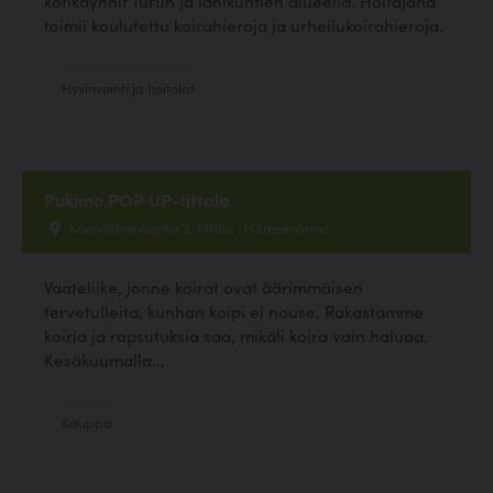
kotikäynnit Turun ja lähikuntien alueella. Hoitajana
toimii koulutettu koirahieroja ja urheilukoirahieroja.
Hyvinvointi ja hoitolat
Pukimo POP UP-Iittala
Könnölänmäentie 2, Iittala , Hämeenlinna
Vaateliike, jonne koirat ovat äärimmäisen
tervetulleita, kunhan koipi ei nouse. Rakastamme
koiria ja rapsutuksia saa, mikäli koira vain haluaa.
Kesäkuumalla...
Kauppa