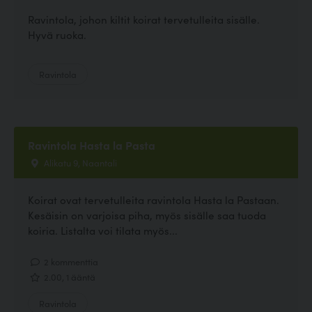
Ravintola, johon kiltit koirat tervetulleita sisälle.
Hyvä ruoka.
Ravintola
Ravintola Hasta la Pasta
Alikatu 9, Naantali
Koirat ovat tervetulleita ravintola Hasta la Pastaan.
Kesäisin on varjoisa piha, myös sisälle saa tuoda
koiria. Listalta voi tilata myös...
2 kommenttia
2.00, 1 ääntä
Ravintola