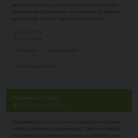
yksityisomisteista, jykevästi aidattua suomalaista
sekametsää. Koirametsän voi vuokrata yhdelle tai
useammalle koiralle vapaata juoksemista,...
1 kommenttia
5.00, 1 ääntä
Koirapuisto
Harrastuspaikka
Lenkkeily ja patikointi
Matkakeidas hollola
Hopeakalliontie 2, Hollola
Matkakeidas hollola toivottaa koirat tervetulleeksi
sisälle (pois lukien kaupan puoli). Täällä voi käydä
nauttimassa lounaan seisovasta pöydästä ja ottaa