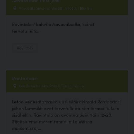
Aavasaksan Paviljonki
Aavasaksanvaarantie 281, 95620, Ylitornio
Ravintola / kahvila Aavasaksalla, koirat
tervetulleita.
Ravintola
Rantabaari
Koivuletontie 346, 95470 Tornio, Tornio
Leton venesatamassa uusi siipiravintola Rantabaari,
johon lemmikit ovat tervetulleita niin terassille kuin
sisällekin. Ravintola on avoinna päivittäin 12-20.
Sijaitsemme meren rannalla kauniissa
maisemissa,...