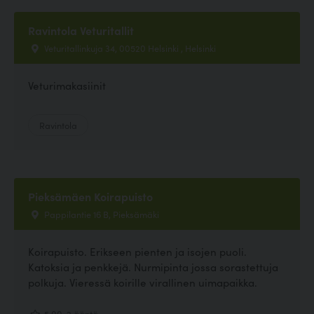
Ravintola Veturitallit
Veturitallinkuja 34, 00520 Helsinki , Helsinki
Veturimakasiinit
Ravintola
Pieksämäen Koirapuisto
Pappilantie 16 B, Pieksämäki
Koirapuisto. Erikseen pienten ja isojen puoli.
Katoksia ja penkkejä. Nurmipinta jossa sorastettuja
polkuja. Vieressä koirille virallinen uimapaikka.
5.00, 2 ääntä