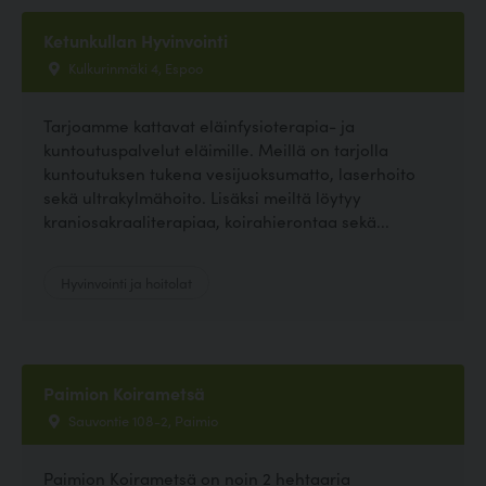
Ketunkullan Hyvinvointi
Kulkurinmäki 4, Espoo
Tarjoamme kattavat eläinfysioterapia- ja
kuntoutuspalvelut eläimille. Meillä on tarjolla
kuntoutuksen tukena vesijuoksumatto, laserhoito
sekä ultrakylmähoito. Lisäksi meiltä löytyy
kraniosakraaliterapiaa, koirahierontaa sekä...
Hyvinvointi ja hoitolat
Paimion Koirametsä
Sauvontie 108-2, Paimio
Paimion Koirametsä on noin 2 hehtaaria