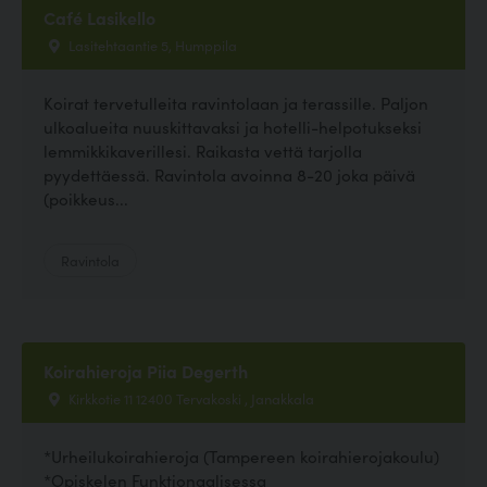
Café Lasikello
Lasitehtaantie 5, Humppila
Koirat tervetulleita ravintolaan ja terassille. Paljon
ulkoalueita nuuskittavaksi ja hotelli-helpotukseksi
lemmikkikaverillesi. Raikasta vettä tarjolla
pyydettäessä. Ravintola avoinna 8-20 joka päivä
(poikkeus...
Ravintola
Koirahieroja Piia Degerth
Kirkkotie 11 12400 Tervakoski , Janakkala
*Urheilukoirahieroja (Tampereen koirahierojakoulu)
*Opiskelen Funktionaalisessa