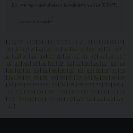
Eläinterapiakeskuksessa ja valmistun 2024 (EOMT)
Hyvinvointi ja hoitolat
[
1
|
2
|
3
|
4
|
5
|
6
|
7
|
8
|
9
|
10
|
11
|
12
|
13
|
14
|
15
|
16
|
17
|
18
|
19
|
20
|
21
|
22
|
23
|
24
|
25
|
26
|
27
|
28
|
29
|
30
|
31
|
32
|
33
|
34
|
35
|
36
|
37
|
38
|
39
|
40
|
41
|
42
|
43
|
44
|
45
|
46
|
47
|
48
|
49
|
50
|
51
|
52
|
53
|
54
|
55
|
56
|
57
|
58
|
59
|
60
|
61
|
62
|
63
|
64
|
65
|
66
|
67
|
68
|
69
|
70
|
71
|
72
|
73
|
74
|
75
|
76
|
77
|
78
|
79
|
80
|
81
|
82
|
83
|
84
|
85
|
86
|
87
|
88
|
89
|
90
|
91
|
92
|
93
|
94
|
95
|
96
|
97
|
98
|
99
|
100
|
101
|
102
|
103
|
104
|
105
|
106
|
107
|
108
|
109
|
110
|
111
|
112
|
113
|
114
|
115
|
116
|
117
|
118
|
119
|
120
|
121
|
122
|
123
|
124
|
125
]