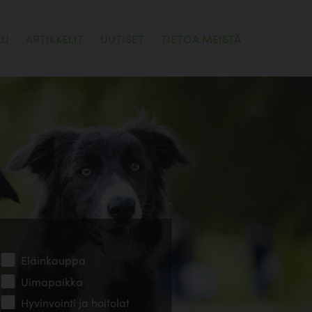
LU
ARTIKKELIT
UUTISET
TIETOA MEISTÄ
Eläinkauppa
Uimapaikka
Hyvinvointi ja hoitolat