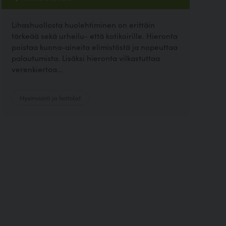
Lihashuollosta huolehtiminen on erittäin
tärkeää sekä urheilu- että kotikoirille. Hieronta
poistaa kuona-aineita elimistöstä ja nopeuttaa
palautumista. Lisäksi hieronta vilkastuttaa
verenkiertoa...
Hyvinvointi ja hoitolat