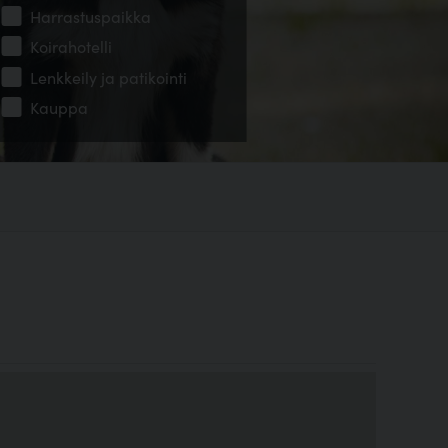
Harrastuspaikka
Koirahotelli
Lenkkeily ja patikointi
Kauppa