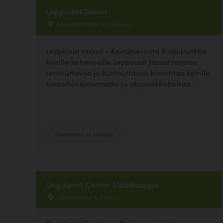
Leppoisat Tassut
Mäntymäentie 40, Masku
Leppoisat tassut – Koirahieronta & akupunktio
koirille ja hevosille Leppoisat tassut tarjoaa
rentouttavaa ja kuntouttavaa hierontaa koirille
karvoihin katsomatta ja akupunktiohoitoa...
Hyvinvointi ja hoitolat
Dog Sport Center Eläinkauppa
Varastokatu 4, Raisio