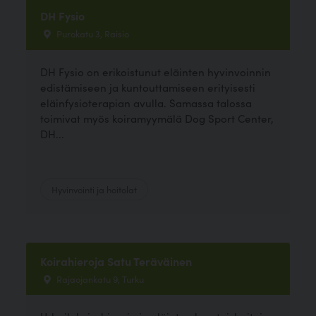
DH Fysio
Purokatu 3, Raisio
DH Fysio on erikoistunut eläinten hyvinvoinnin
edistämiseen ja kuntouttamiseen erityisesti
eläinfysioterapian avulla. Samassa talossa
toimivat myös koiramyymälä Dog Sport Center,
DH...
Hyvinvointi ja hoitolat
Koirahieroja Satu Teräväinen
Rajaojankatu 9, Turku