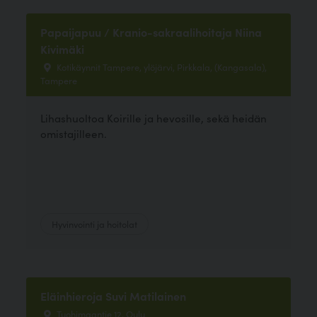
Papaijapuu / Kranio-sakraalihoitaja Niina
Kivimäki
Kotikäynnit Tampere, ylöjärvi, Pirkkala, (Kangasala),
Tampere
Lihashuoltoa Koirille ja hevosille, sekä heidän
omistajilleen.
Hyvinvointi ja hoitolat
Eläinhieroja Suvi Matilainen
Tuohimaantie 12, Oulu