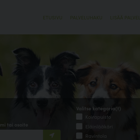
ETUSIVU
PALVELUHAKU
LISÄÄ PALVE
Valitse kategoria(t)
Koirapuisto
mi tai osoite
Eläinlääkäri
Ravintola