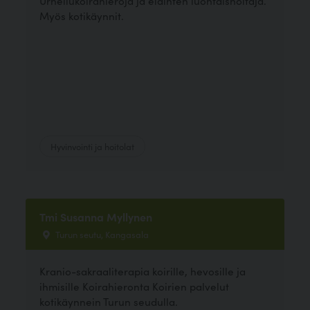
Urheilukoirahieroja ja eläinten luontaishoitaja.
Myös kotikäynnit.
Hyvinvointi ja hoitolat
Tmi Susanna Myllynen
Turun seutu, Kangasala
Kranio-sakraaliterapia koirille, hevosille ja
ihmisille Koirahieronta Koirien palvelut
kotikäynnein Turun seudulla.