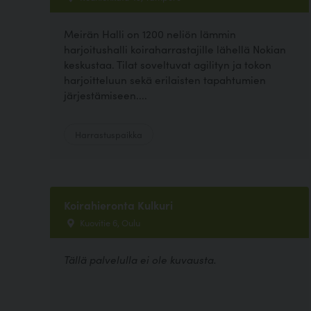
Meirän Halli on 1200 neliön lämmin
harjoitushalli koiraharrastajille lähellä Nokian
keskustaa. Tilat soveltuvat agilityn ja tokon
harjoitteluun sekä erilaisten tapahtumien
järjestämiseen....
Harrastuspaikka
Koirahieronta Kulkuri
Kuovitie 6, Oulu
Tällä palvelulla ei ole kuvausta.