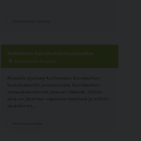
Hyvinvointi ja hoitolat
Koillismaan Koirakerhon koulutusalue
Raviradantie, Kuusamo
Alueella sijaitsee Koillismaan Koirakerhon
koulutuskenttä ja rauniorata. Koirakerhon
varauskalenterista jäsenet näkevät, milloin
alue on jäsenten vapaassa käytössä ja milloin
alueella on...
Harrastuspaikka