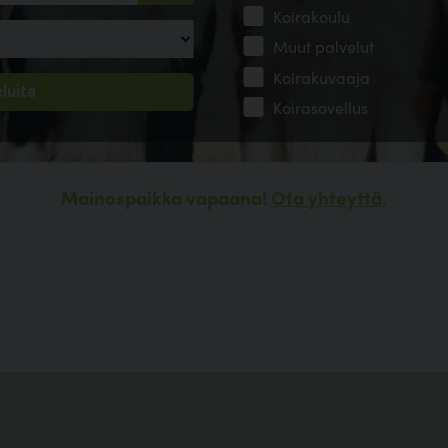
Koirakoulu
Muut palvelut
Koirakuvaaja
Koirasovellus
Mainospaikka vapaana!
Ota yhteyttä.