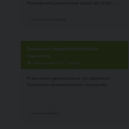
Yhteydenotot puhelimitse arkisin klo 12:00 -...
Hyvinvointi ja hoitolat
Tampereen aluepelastuslaitoksen
rauniorata
Särkijärvenkatu 20, Tampere
Pirkanmaan pelastuskoirat ry:n käyttämä
Tampereen aluepelastuksen rauniorata.
Harrastuspaikka