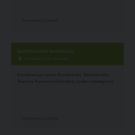
Hyvinvointi ja hoitolat
Koirahieronta Rentotassu
Hämeenkatu 44, Riihimäki
Koirahieroja Laura Ruoskanen. Vastaanotto:
Posture Hyvinvointiklinikka, lisäksi kotikäynnit.
Hyvinvointi ja hoitolat