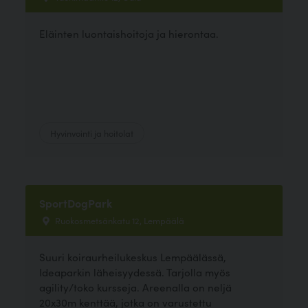
Eläinten luontaishoitoja ja hierontaa.
Hyvinvointi ja hoitolat
SportDogPark
Ruokosmetsänkatu 12, Lempäälä
Suuri koiraurheilukeskus Lempäälässä,
Ideaparkin läheisyydessä. Tarjolla myös
agility/toko kursseja. Areenalla on neljä
20x30m kenttää, jotka on varustettu