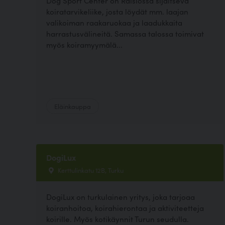
Dog Sport Center on Raisiossa sijaitseva
koiratarvikeliike, josta löydät mm. laajan
valikoiman raakaruokaa ja laadukkaita
harrastusvälineitä. Samassa talossa toimivat
myös koiramyymälä...
Eläinkauppa
DogiLux
Kerttulinkatu 12B, Turku
DogiLux on turkulainen yritys, joka tarjoaa
koiranhoitoa, koirahierontaa ja aktiviteetteja
koirille. Myös kotikäynnit Turun seudulla.