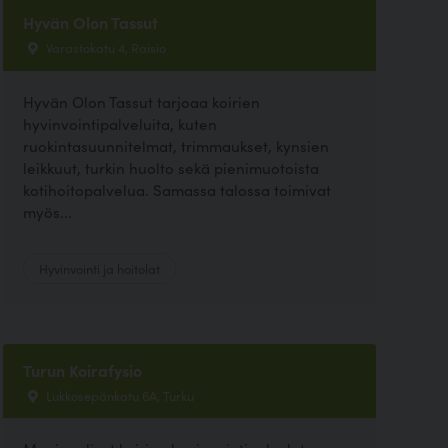
Hyvän Olon Tassut
Varastokatu 4, Raisio
Hyvän Olon Tassut tarjoaa koirien
hyvinvointipalveluita, kuten
ruokintasuunnitelmat, trimmaukset, kynsien
leikkuut, turkin huolto sekä pienimuotoista
kotihoitopalvelua. Samassa talossa toimivat
myös...
Hyvinvointi ja hoitolat
Turun Koirafysio
Lukkosepänkatu 6A, Turku