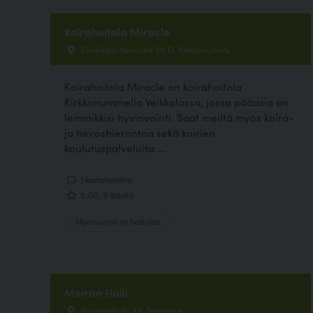
Koirahoitola Miracle
Eerikinkartanontie 311 D, Kirkkonummi
Koirahoitola Miracle on koirahoitola
Kirkkonummella Veikkolassa, jossa pääasia on
lemmikkisi hyvinvointi. Saat meiltä myös koira-
ja hevoshierontaa sekä koirien
koulutuspalveluita....
1 kommenttia
5.00, 3 ääntä
Hyvinvointi ja hoitolat
Meirän Halli
Rounionkatu 49, Tampere