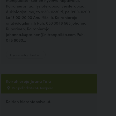
Monipuoliset koirien hyvinvointipalvelut.
Koirahierontaa, fysioterapiaa, vesiterapiaa..
Aukioloajat: ma, to 9:30-16:30 ti, pe 9:00-16:00
ke 13:00-20:00 Anu Rikkilä, Koirahieroja
anu@dogitiimi.fi Puh. 050 3046 565 Johanna
Kuparinen, Koirahieroja
johanna.kuparinen@nitronpaikka.com Puh.
045 8060...
Hyvinvointi ja hoitolat
Koirahieroja Jaana Tala
Riihipellonkatu 24, Tampere
Koirien hierontapalvelut.