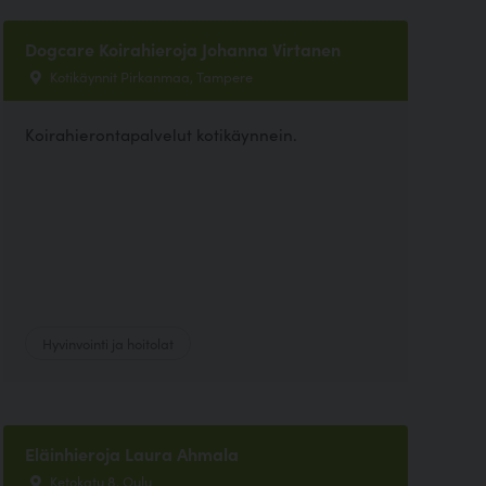
Dogcare Koirahieroja Johanna Virtanen
Kotikäynnit Pirkanmaa, Tampere
Koirahierontapalvelut kotikäynnein.
Hyvinvointi ja hoitolat
Eläinhieroja Laura Ahmala
Ketokatu 8, Oulu