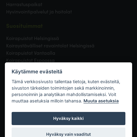
Harrastuspaikat
Hyvinvointipalvelut ja hoitolat
Suosituimmat
Koirapuistot Helsingissä
Koiraystävälliset ravaintolat Helsingissä
Koirapuistot Vantaalla
Koirapuistot Espoossa
Koirapuistot Turussa
Käytämme evästeitä
Eläinlääkäri Helsingissä
Koirapuistot Tampereella
Tämä verkkosivusto tallentaa tietoja, kuten evästeitä,
sivuston tärkeiden toimintojen sekä markkinoinnin,
personoinnin ja analytiikan mahdollistamiseksi. Voit
Linkit
muuttaa asetuksia milloin tahansa.
Muuta asetuksia
Hyväksy kaikki
Hyväksy vain vaaditut