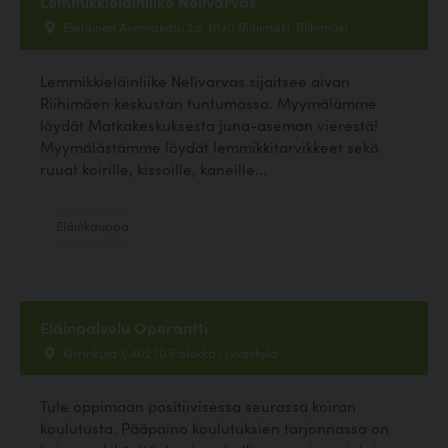
Lemmikkieläinliike Nelivarvas
Eteläinen Asemakatu 2a, 11130 Riihimäki, Riihimäki
Lemmikkieläinliike Nelivarvas sijaitsee aivan
Riihimäen keskustan tuntumassa. Myymälämme
löydät Matkakeskuksesta juna-aseman vierestä!
Myymälästämme löydät lemmikkitarvikkeet sekä
ruuat koirille, kissoille, kaneille...
Eläinkauppa
Eläinpalvelu Operantti
Kirrinkuja 1, 40270 Palokka , Jyväskylä
Tule oppimaan positiivisessa seurassa koiran
koulutusta. Pääpaino koulutuksien tarjonnassa on