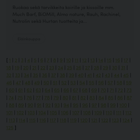
Ruokaa sekä tarvikkeita koirille ja kissoille mm.
Much Barf, BiOMill, Almo nature, Rauh, Rachinel,
Nutrolin sekä Hurtan tuotteita ja...
Eläinkauppa
[
1
|
2
|
3
|
4
|
5
|
6
|
7
|
8
|
9
|
10
|
11
|
12
|
13
|
14
|
15
|
16
|
17
|
18
|
19
|
20
|
21
|
22
|
23
|
24
|
25
|
26
|
27
|
28
|
29
|
30
|
31
|
32
|
33
|
34
|
35
|
36
|
37
|
38
|
39
|
40
|
41
|
42
|
43
|
44
|
45
|
46
|
47
|
48
|
49
|
50
|
51
|
52
|
53
|
54
|
55
|
56
|
57
|
58
|
59
|
60
|
61
|
62
|
63
|
64
|
65
|
66
|
67
|
68
|
69
|
70
|
71
|
72
|
73
|
74
|
75
|
76
|
77
|
78
|
79
|
80
|
81
|
82
|
83
|
84
|
85
|
86
|
87
|
88
|
89
|
90
|
91
|
92
|
93
|
94
|
95
|
96
|
97
|
98
|
99
|
100
|
101
|
102
|
103
|
104
|
105
|
106
|
107
|
108
|
109
|
110
|
111
|
112
|
113
|
114
|
115
|
116
|
117
|
118
|
119
|
120
|
121
|
122
|
123
|
124
|
125
]