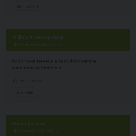
Eläinlääkäri
William K Tennispalatsi
Fredrikinkatu 65, Helsinki
Koirat ovat tervetulleita ravintolaamme
sunnuntaista torstaihin.
3.60, 5 ääntä
Ravintola
Ravintola Toca
Unioninkatu 18, Helsinki