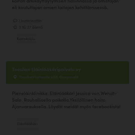
koiran arkikäyttäytymisen hallinnassa ja omistajan
eli kouluttajan omien taitojen kehittämisessä.
1 kommenttia
3.16, 37 ääntä
Koirakoulu
Toosilan Eläinlääkäripalvelu oy
Toosilanniementie 203, Kangasala
Pieneläinklinikka. Eläinlääkäri Jessica von Wendt-
Salo. Rauhallisella paikalla.Yksilöllinen hoito.
Ajanvarauksella. Löydät meidät myös facebookista!
Eläinlääkäri