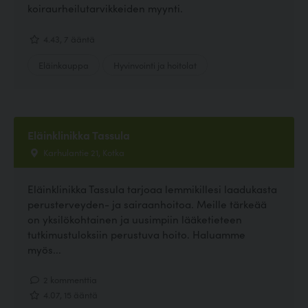
koiraurheilutarvikkeiden myynti.
4.43, 7 ääntä
Eläinkauppa
Hyvinvointi ja hoitolat
Eläinklinikka Tassula
Karhulantie 21, Kotka
Eläinklinikka Tassula tarjoaa lemmikillesi laadukasta
perusterveyden- ja sairaanhoitoa. Meille tärkeää
on yksilökohtainen ja uusimpiin lääketieteen
tutkimustuloksiin perustuva hoito. Haluamme
myös...
2 kommenttia
4.07, 15 ääntä