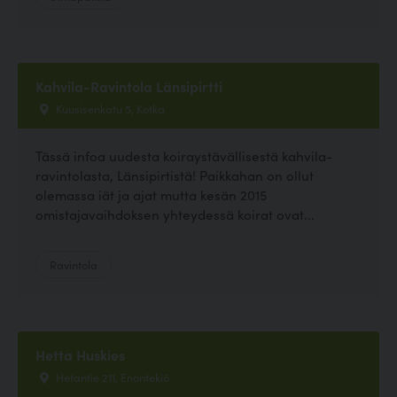
Kahvila-Ravintola Länsipirtti
Kuusisenkatu 5, Kotka
Tässä infoa uudesta koiraystävällisestä kahvila-
ravintolasta, Länsipirtistä! Paikkahan on ollut
olemassa iät ja ajat mutta kesän 2015
omistajavaihdoksen yhteydessä koirat ovat...
Ravintola
Hetta Huskies
Hetantie 211, Enontekiö