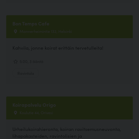
Bon Temps Cafe
Mannerheimintie 132, Helsinki
Kahvila, jonne koirat erittäin tervetulleita!
5.00, 3 ääntä
Ravintola
Koirapalvelu Origo
Koulutie 44, Orivesi
Urheilukoirahieronta, koiran ravitsemusneuvonta,
lihapakasteiden, ravintolisien ja