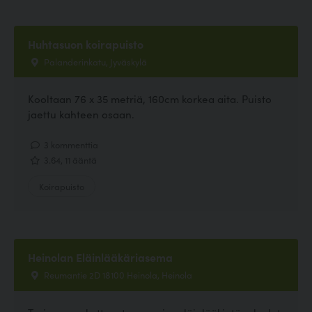
Huhtasuon koirapuisto
Palanderinkatu, Jyväskylä
Kooltaan 76 x 35 metriä, 160cm korkea aita. Puisto
jaettu kahteen osaan.
3 kommenttia
3.64, 11 ääntä
Koirapuisto
Heinolan Eläinlääkäriasema
Reumantie 2D 18100 Heinola, Heinola