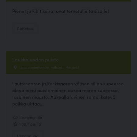
Pienet ja kiltit koirat ovat tervetulleita sisälle!
Ravintola
Laukkaluodon puisto
Laukkaniementie, helsinki, Helsinki
Lauttasaaren ja Kaskisaaren välisen sillan kupeessa
oleva pieni puistomainen aukea meren kupeessa,
tasainen maasto. Aukealla kivinen ranta, kätevä
paikka uittaa...
1 kommenttia
1.00, 1 ääntä
Uimapaikka