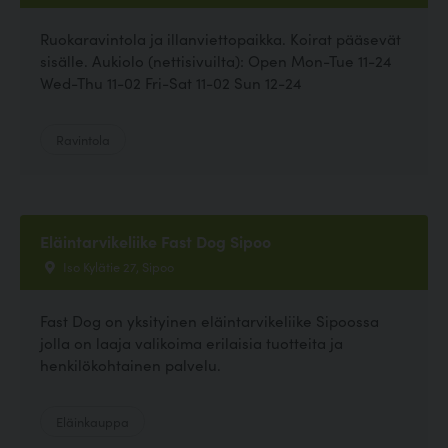
Ruokaravintola ja illanviettopaikka. Koirat pääsevät
sisälle. Aukiolo (nettisivuilta): Open Mon-Tue 11-24
Wed-Thu 11-02 Fri-Sat 11-02 Sun 12-24
Ravintola
Eläintarvikeliike Fast Dog Sipoo
Iso Kylätie 27, Sipoo
Fast Dog on yksityinen eläintarvikeliike Sipoossa
jolla on laaja valikoima erilaisia tuotteita ja
henkilökohtainen palvelu.
Eläinkauppa