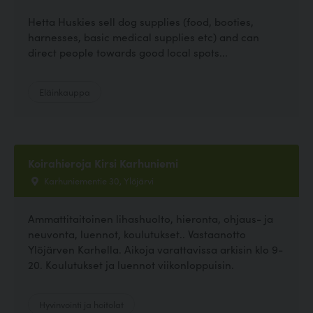
Hetta Huskies sell dog supplies (food, booties,
harnesses, basic medical supplies etc) and can
direct people towards good local spots...
Eläinkauppa
Koirahieroja Kirsi Karhuniemi
Karhuniementie 30, Ylöjärvi
Ammattitaitoinen lihashuolto, hieronta, ohjaus- ja
neuvonta, luennot, koulutukset.. Vastaanotto
Ylöjärven Karhella. Aikoja varattavissa arkisin klo 9-
20. Koulutukset ja luennot viikonloppuisin.
Hyvinvointi ja hoitolat