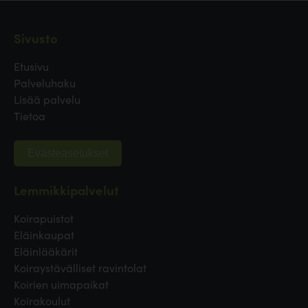
Sivusto
Etusivu
Palveluhaku
Lisää palvelu
Tietoa
Evästeasetukset
Lemmikkipalvelut
Koirapuistot
Eläinkaupat
Eläinlääkärit
Koiraystävälliset ravintolat
Koirien uimapaikat
Koirakoulut