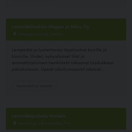
Lemmikkihoitola Moppe ja Miiru Oy
Ketunpesäntie 25, Joensuu
Lempeätä ja luotettavaa täysihoitoa koirille ja
kissoille. Uudet, nykyaikaiset tilat ja
ammattitaitoinen henkilöstö takaavat laadukkaan
palvelutason. Upeat ulkoilumaastot alkavat...
Hyvinvointi ja hoitolat
Lemmikkipalvelu Maiskis
Kainunkuja 4 Noormarkku, Pori