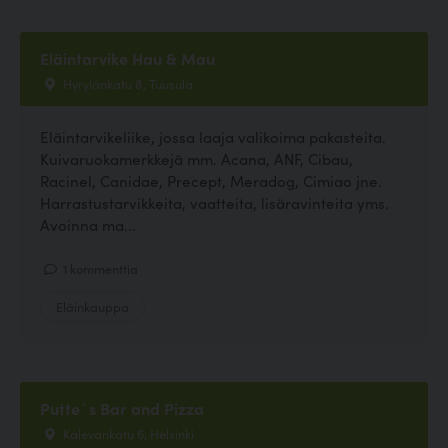
Eläintarvike Hau & Mau
Hyrylänkatu 8, Tuusula
Eläintarvikeliike, jossa laaja valikoima pakasteita.
Kuivaruokamerkkejä mm. Acana, ANF, Cibau,
Racinel, Canidae, Precept, Meradog, Cimiao jne.
Harrastustarvikkeita, vaatteita, lisäravinteita yms.
Avoinna ma...
1 kommenttia
Eläinkauppa
Putte´s Bar and Pizza
Kalevankatu 6, Helsinki