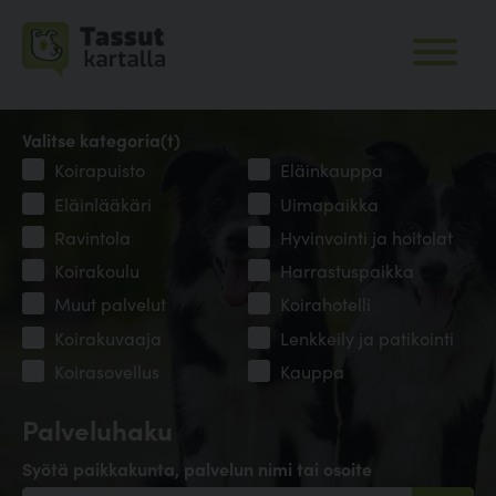
Valitse kategoria(t)
Koirapuisto
Eläinkauppa
Eläinlääkäri
Uimapaikka
Ravintola
Hyvinvointi ja hoitolat
Koirakoulu
Harrastuspaikka
Muut palvelut
Koirahotelli
Koirakuvaaja
Lenkkeily ja patikointi
Koirasovellus
Kauppa
Palveluhaku
Syötä paikkakunta, palvelun nimi tai osoite