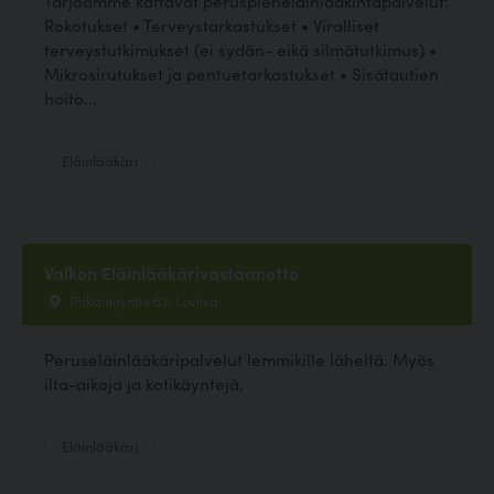
Tarjoamme kattavat peruspieneläinlääkintäpalvelut:
Rokotukset • Terveystarkastukset • Viralliset
terveystutkimukset (ei sydän- eikä silmätutkimus) •
Mikrosirutukset ja pentuetarkastukset • Sisätautien
hoito...
Eläinlääkäri
Valkon Eläinlääkärivastaanotto
Pitkäniityntie 62, Loviisa
Peruseläinlääkäripalvelut lemmikille läheltä. Myös
ilta-aikoja ja kotikäyntejä.
Eläinlääkäri