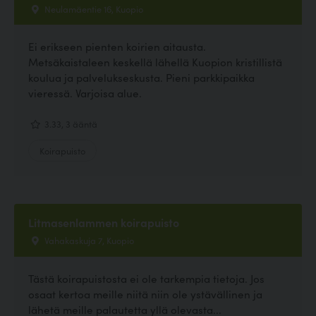
Neulamäentie 16, Kuopio
Ei erikseen pienten koirien aitausta.
Metsäkaistaleen keskellä lähellä Kuopion kristillistä
koulua ja palvelukseskusta. Pieni parkkipaikka
vieressä. Varjoisa alue.
3.33, 3 ääntä
Koirapuisto
Litmasenlammen koirapuisto
Vahakaskuja 7, Kuopio
Tästä koirapuistosta ei ole tarkempia tietoja. Jos
osaat kertoa meille niitä niin ole ystävällinen ja
lähetä meille palautetta yllä olevasta...