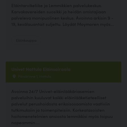
Eläintarvikeliike ja Lemmikkien palvelukeskus.
Karvakavereiden suosikki ja heidän omistajiaan
palveleva monipuolinen keskus. Avoinna arkisin 9 -
19, kesälauantait suljettu. Löydät Moymoren myös...
Eläinkauppa
Univet Hattula Eläinsairaala
Päivärinne 1, Hattula
Avoinna 24/7 Univet-eläinlääkäriasemien
palveluihin kuuluvat kaikki eläinlääketieteelliset
palvelut perushoidosta erikoisosaamista vaativiin
tutkimuksiin ja toimenpiteisiin. Korkeatasoisten
hoitomenetelmien ansiosta lemmikkisi myös toipuu
nopeammin....