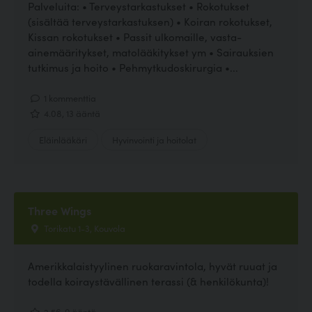
Palveluita: • Terveystarkastukset • Rokotukset
(sisältää terveystarkastuksen) • Koiran rokotukset,
Kissan rokotukset • Passit ulkomaille, vasta-
ainemääritykset, matolääkitykset ym • Sairauksien
tutkimus ja hoito • Pehmytkudoskirurgia •...
1 kommenttia
4.08, 13 ääntä
Eläinlääkäri
Hyvinvointi ja hoitolat
Three Wings
Torikatu 1-3, Kouvola
Amerikkalaistyylinen ruokaravintola, hyvät ruuat ja
todella koiraystävällinen terassi (& henkilökunta)!
2.56, 9 ääntä