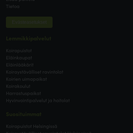
Tietoa
Evästeasetukset
Lemmikkipalvelut
Koirapuistot
Eläinkaupat
Eläinlääkärit
Koiraystävälliset ravintolat
Koirien uimapaikat
Koirakoulut
Harrastuspaikat
Hyvinvointipalvelut ja hoitolat
Suosituimmat
Koirapuistot Helsingissä
Koiraystävälliset ravaintolat Helsingissä