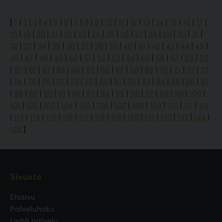
[
1
|
2
|
3
|
4
|
5
|
6
|
7
|
8
|
9
|
10
|
11
|
12
|
13
|
14
|
15
|
16
|
17
|
18
|
19
|
20
|
21
|
22
|
23
|
24
|
25
|
26
|
27
|
28
|
29
|
30
|
31
|
32
|
33
|
34
|
35
|
36
|
37
|
38
|
39
|
40
|
41
|
42
|
43
|
44
|
45
|
46
|
47
|
48
|
49
|
50
|
51
|
52
|
53
|
54
|
55
|
56
|
57
|
58
|
59
|
60
|
61
|
62
|
63
|
64
|
65
|
66
|
67
|
68
|
69
|
70
|
71
|
72
|
73
|
74
|
75
|
76
|
77
|
78
|
79
|
80
|
81
|
82
|
83
|
84
|
85
|
86
|
87
|
88
|
89
|
90
|
91
|
92
|
93
|
94
|
95
|
96
|
97
|
98
|
99
|
100
|
101
|
102
|
103
|
104
|
105
|
106
|
107
|
108
|
109
|
110
|
111
|
112
|
113
|
114
|
115
|
116
|
117
|
118
|
119
|
120
|
121
|
122
|
123
|
124
|
125
]
Sivusto
Etusivu
Palveluhaku
Lisää palvelu