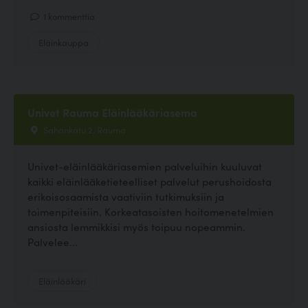
1 kommenttia
Eläinkauppa
Univet Rauma Eläinlääkäriasema
Sahankatu 2, Rauma
Univet-eläinlääkäriasemien palveluihin kuuluvat
kaikki eläinlääketieteelliset palvelut perushoidosta
erikoisosaamista vaativiin tutkimuksiin ja
toimenpiteisiin. Korkeatasoisten hoitomenetelmien
ansiosta lemmikkisi myös toipuu nopeammin.
Palvelee...
Eläinlääkäri