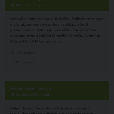
Pallokatu 3, Kuopio
Lemmikkieläinten oma erikoisliike. Valikoimassa ovat
myös akvaarioiden asukkaat, sekä pörröisiä
pieneläimiä hiiristä pupujusseihin. Ruokatuotteet
ovat saatavissa kaikille lemmikkiryhmille. Avoinna:
Arkisin klo 10-19 Lauantaisin...
4.00, 9 ääntä
Eläinkauppa
Neljän tassun neuvola
Sotkanniemi 30 , Kuopio
Neljän Tassun Neuvola on koirien ja kissojen
terveydenhoitoon erikoistunut kotivastaanotto