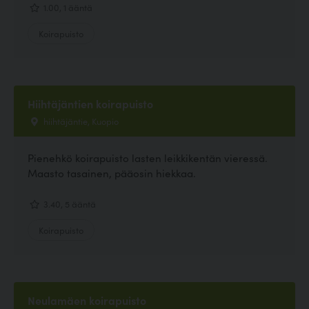
1.00, 1 ääntä
Koirapuisto
Hiihtäjäntien koirapuisto
hiihtäjäntie, Kuopio
Pienehkö koirapuisto lasten leikkikentän vieressä.
Maasto tasainen, pääosin hiekkaa.
3.40, 5 ääntä
Koirapuisto
Neulamäen koirapuisto