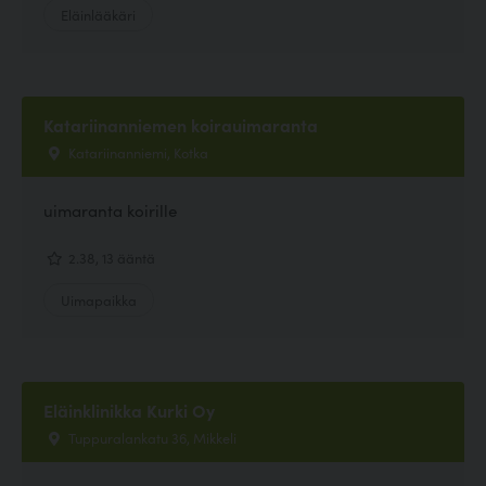
Eläinlääkäri
Katariinanniemen koirauimaranta
Katariinanniemi, Kotka
uimaranta koirille
2.38, 13 ääntä
Uimapaikka
Eläinklinikka Kurki Oy
Tuppuralankatu 36, Mikkeli