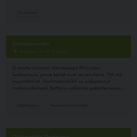
Eläinlääkäri
Unelmalemmikit
Keskuskatu 18-20, Riihimäki
21 vuotta toiminut eläinkauppa Riihimäen
keskustassa, jonne koirat ovat tervetulleita. 700 m2
myymälätilat. Unelmalemmikit on erikoistunut
raakaruokintaan. Kattava valikoima pakasteruokia....
Eläinkauppa
Hyvinvointi ja hoitolat
Olutravintola Sivukirjasto