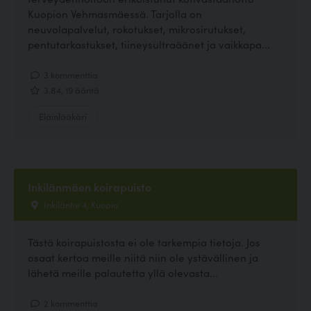
Kuopion Vehmasmäessä. Tarjolla on
neuvolapalvelut, rokotukset, mikrosirutukset,
pentutarkastukset, tiineysultraäänet ja vaikkapa...
3 kommenttia
3.84, 19 ääntä
Eläinlääkäri
Inkilänmäen koirapuisto
Inkiläntie 4, Kuopio
Tästä koirapuistosta ei ole tarkempia tietoja. Jos
osaat kertoa meille niitä niin ole ystävällinen ja
lähetä meille palautetta yllä olevasta...
2 kommenttia