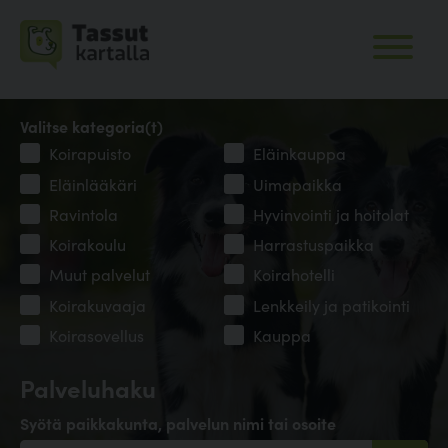
Valitse kategoria(t)
Koirapuisto
Eläinkauppa
Eläinlääkäri
Uimapaikka
Ravintola
Hyvinvointi ja hoitolat
Koirakoulu
Harrastuspaikka
Muut palvelut
Koirahotelli
Koirakuvaaja
Lenkkeily ja patikointi
Koirasovellus
Kauppa
Palveluhaku
Syötä paikkakunta, palvelun nimi tai osoite