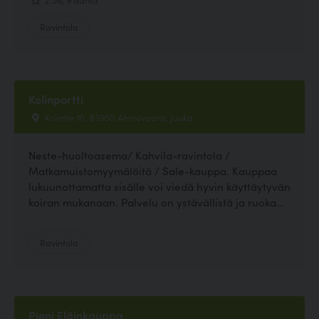
Ravintola
Kolinportti
Kolintie 10, 83950 Ahmovaara, Juuka
Neste-huoltoasema/ Kahvila-ravintola /
Matkamuistomyymälöitä / Sale-kauppa. Kauppaa
lukuunottamatta sisälle voi viedä hyvin käyttäytyvän
koiran mukanaan. Palvelu on ystävällistä ja ruoka...
Ravintola
Pieni Eläinkauppa