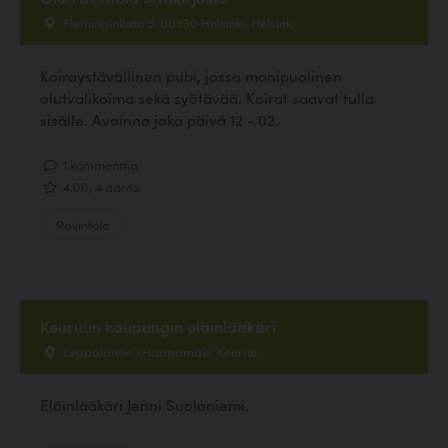
Fleminginkatu 5, 00530 Helsinki, Helsinki
Koiraystävällinen pubi, jossa monipuolinen
olutvalikoima sekä syötävää. Koirat saavat tulla
sisälle. Avoinna joka päivä 12 - 02.
1 kommenttia
4.00, 4 ääntä
Ravintola
Keuruun kaupungin eläinlääkäri
Leppäläntie 1 Haapamäki, Keuruu
Eläinlääkäri Jenni Suolaniemi.