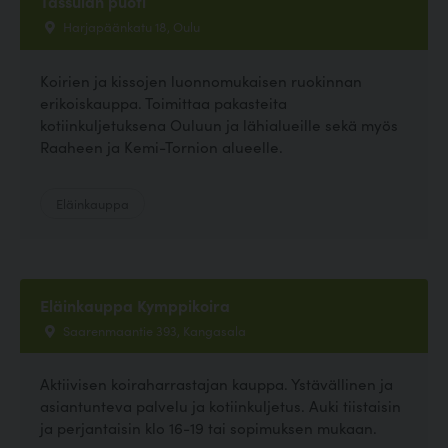
Tassulan puoti
Harjapäänkatu 18, Oulu
Koirien ja kissojen luonnomukaisen ruokinnan
erikoiskauppa. Toimittaa pakasteita
kotiinkuljetuksena Ouluun ja lähialueille sekä myös
Raaheen ja Kemi-Tornion alueelle.
Eläinkauppa
Eläinkauppa Kymppikoira
Saarenmaantie 393, Kangasala
Aktiivisen koiraharrastajan kauppa. Ystävällinen ja
asiantunteva palvelu ja kotiinkuljetus. Auki tiistaisin
ja perjantaisin klo 16-19 tai sopimuksen mukaan.