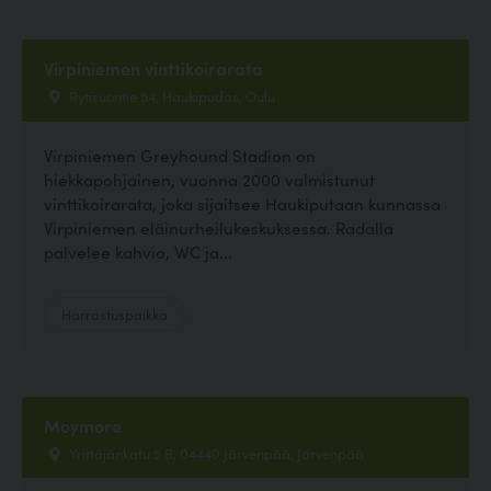
Virpiniemen vinttikoirarata
Rytisuontie 54, Haukipudas, Oulu
Virpiniemen Greyhound Stadion on
hiekkapohjainen, vuonna 2000 valmistunut
vinttikoirarata, joka sijaitsee Haukiputaan kunnassa
Virpiniemen eläinurheilukeskuksessa. Radalla
palvelee kahvio, WC ja...
Harrastuspaikka
Moymore
Yrittäjänkatu 5 B, 04440 Järvenpää, Järvenpää