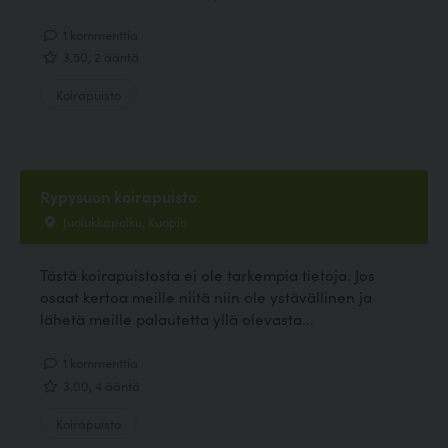
1 kommenttia
3.50, 2 ääntä
Koirapuisto
Rypysuon koirapuisto
Juolukkapolku, Kuopio
Tästä koirapuistosta ei ole tarkempia tietoja. Jos
osaat kertoa meille niitä niin ole ystävällinen ja
lähetä meille palautetta yllä olevasta...
1 kommenttia
3.00, 4 ääntä
Koirapuisto