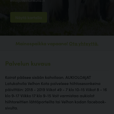
info@velhonkota.fi
Näytä kartalla
Mainospaikka vapaana!
Ota yhteyttä.
Palvelun kuvaus
Koirat pääsee sisään kahvilaan. AUKIOLOAJAT
Latukahvila Velhon Kota palveleee hiihtosesonkeina
päivittäin: 2018 - 2019 Viikot 49 - 7 klo 10-15 Viikot 8 - 16
klo 9-17 Viikko 17 klo 9-15 Voit varmistaa aukiolot
hiihtoreittien lähtöporteilta tai Velhon kodan facebook-
sivulta.