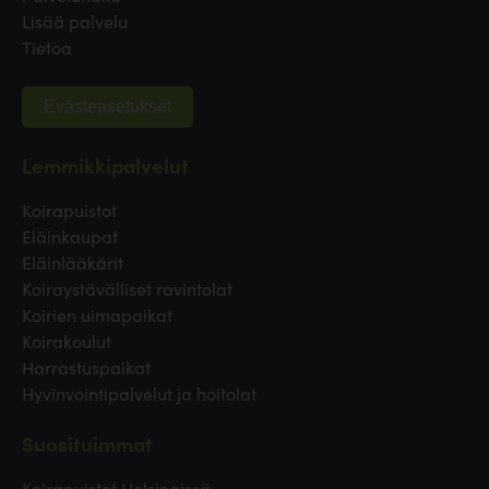
Lisää palvelu
Tietoa
Evästeasetukset
Lemmikkipalvelut
Koirapuistot
Eläinkaupat
Eläinlääkärit
Koiraystävälliset ravintolat
Koirien uimapaikat
Koirakoulut
Harrastuspaikat
Hyvinvointipalvelut ja hoitolat
Suosituimmat
Koirapuistot Helsingissä