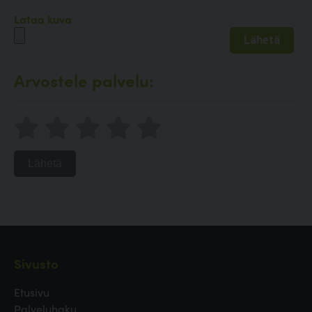
Lataa kuva
Arvostele palvelu:
Lähetä
Sivusto
Etusivu
Palveluhaku