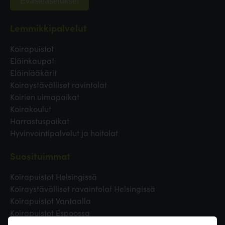
Evästeasetukset
Lemmikkipalvelut
Koirapuistot
Eläinkaupat
Eläinlääkärit
Koiraystävälliset ravintolat
Koirien uimapaikat
Koirakoulut
Harrastuspaikat
Hyvinvointipalvelut ja hoitolat
Suosituimmat
Koirapuistot Helsingissä
Koiraystävälliset ravaintolat Helsingissä
Koirapuistot Vantaalla
Koirapuistot Espoossa
Koirapuistot Turussa