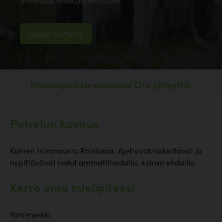
trimmaus.ariok@gmail.com
Näytä kartalla
Mainospaikka vapaana!
Ota yhteyttä.
Palvelun kuvaus
Koirien trimmausta Raisiossa. Ajettavat/saksittavat ja
nypittävävät rodut ammattitaidolla, koiran ehdoilla
Kerro oma mielipiteesi
Nimimerkki