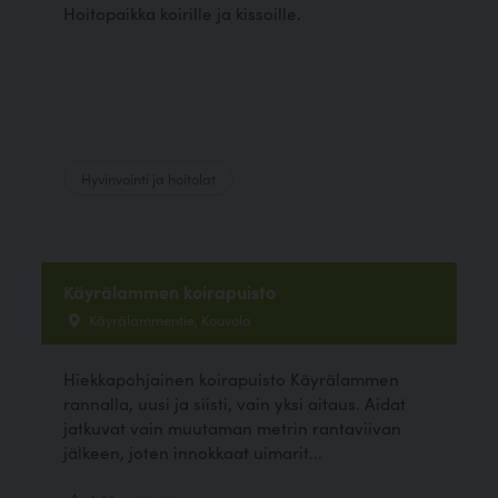
Hoitopaikka koirille ja kissoille.
Hyvinvointi ja hoitolat
Käyrälammen koirapuisto
Käyrälammentie, Kouvola
Hiekkapohjainen koirapuisto Käyrälammen
rannalla, uusi ja siisti, vain yksi aitaus. Aidat
jatkuvat vain muutaman metrin rantaviivan
jälkeen, joten innokkaat uimarit...