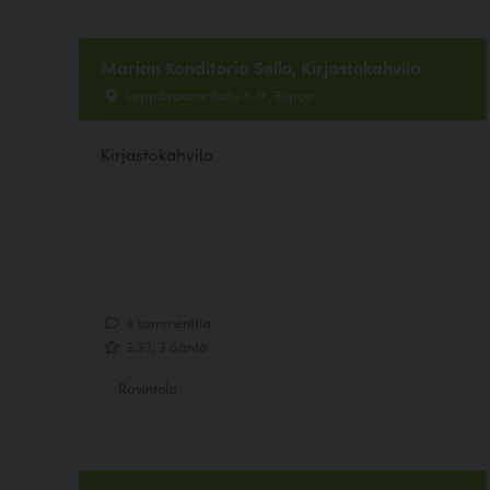
Marian Konditoria Sello, Kirjastokahvila
Leppävaarankatu 3-9 , Espoo
Kirjastokahvila
4 kommenttia
3.33, 3 ääntä
Ravintola