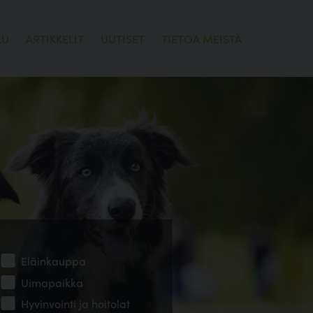
LU
ARTIKKELIT
UUTISET
TIETOA MEISTÄ
Eläinkauppa
Uimapaikka
Hyvinvointi ja hoitolat