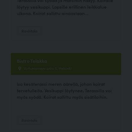
Terassilla voi syödä ja matsitkin näkyy. Koiralle
löytyy vesikuppi. Lapsille erillinen leikkialue
ulkona. Koirat sallittu ainoastaan...
Ravintola
Bistro Telakka
Vattuniemenranta 5, Helsinki
Iso kesäterassi meren äärellä, johon koirat
tervetulleita. Vesikuppi löytynee. Terassilla voi
myös syödä. Koirat sallittu myös sisätiloihin.
Ravintola