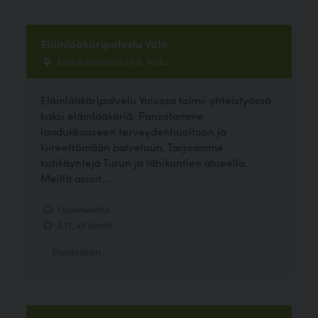
Eläinlääkäripalvelu Valo
Kuninkojankaari 26 B, Turku
Eläinlääkäripalvelu Valossa toimii yhteistyössä
kaksi eläinlääkäriä. Panostamme
laadukkaaseen terveydenhuoltoon ja
kiireettömään palveluun. Tarjoamme
kotikäyntejä Turun ja lähikuntien alueella.
Meillä asioit...
1 kommenttia
3.13, 45 ääntä
Eläinlääkäri