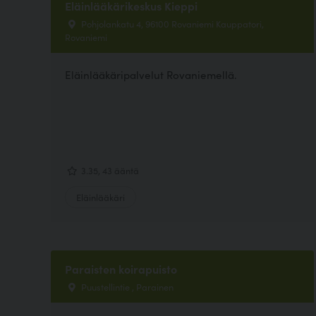
Eläinlääkärikeskus Kieppi
Pohjolankatu 4, 96100 Rovaniemi Kauppatori,
Rovaniemi
Eläinlääkäripalvelut Rovaniemellä.
3.35, 43 ääntä
Eläinlääkäri
Paraisten koirapuisto
Puustellintie , Parainen