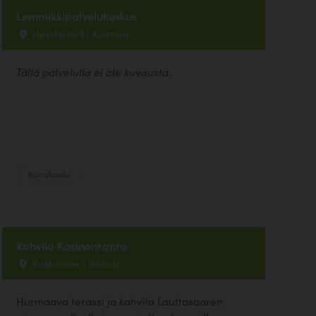
Lemmikkipalvelukeskus
Hynniläntie 81, Kuortane
Tällä palvelulla ei ole kuvausta.
Koirakoulu
Kahvila Kasinonranta
Kuikkarinne 1, Helsinki
Hurmaava terassi ja kahvila Lauttasaaren