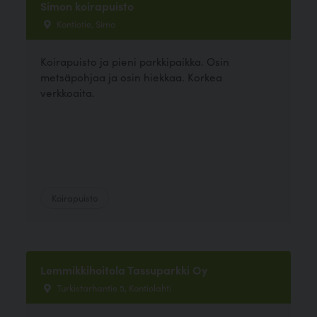
Simon koirapuisto
Kontiotie, Simo
Koirapuisto ja pieni parkkipaikka. Osin
metsäpohjaa ja osin hiekkaa. Korkea
verkkoaita.
Koirapuisto
Lemmikkihoitola Tassuparkki Oy
Turkistarhantie 5, Kontiolahti