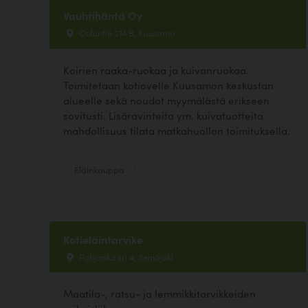
Vauhtihäntä Oy
Ouluntie 214 B, Kuusamo
Koirien raaka-ruokaa ja kuivanruokaa.
Toimitetaan kotiovelle Kuusamon keskustan
alueelle sekä noudot myymälästä erikseen
sovitusti. Lisäravinteita ym. kuivatuotteita
mahdollisuus tilata matkahuollon toimituksella.
Eläinkauppa
Kotieläintarvike
Pohjankaari 4, Seinäjoki
Maatila-, ratsu- ja lemmikkitarvikkeiden