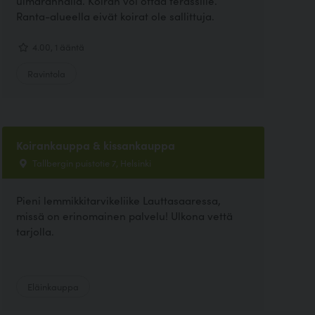
uimarannalla. Koiran voi ottaa terassille.
Ranta-alueella eivät koirat ole sallittuja.
4.00, 1 ääntä
Ravintola
Koirankauppa & kissankauppa
Tallbergin puistotie 7, Helsinki
Pieni lemmikkitarvikeliike Lauttasaaressa,
missä on erinomainen palvelu! Ulkona vettä
tarjolla.
Eläinkauppa