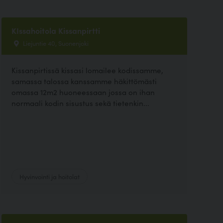
KIssahoitola Kissanpirtti
Liejuntie 40, Suonenjoki
Kissanpirtissä kissasi lomailee kodissamme,
samassa talossa kanssamme häkittömästi
omassa 12m2 huoneessaan jossa on ihan
normaali kodin sisustus sekä tietenkin...
Hyvinvointi ja hoitolat