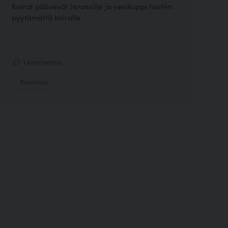
Koirat pääsevät terassille ja vesikuppi tuotiin
pyytämättä koiralle.
1 kommenttia
Ravintola