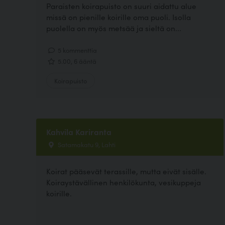
Paraisten koirapuisto on suuri aidattu alue
missä on pienille koirille oma puoli. Isolla
puolella on myös metsää ja sieltä on...
5 kommenttia
5.00, 6 ääntä
Koirapuisto
Kahvila Kariranta
Satamakatu 9, Lahti
Koirat pääsevät terassille, mutta eivät sisälle.
Koiraystävällinen henkilökunta, vesikuppeja
koirille.