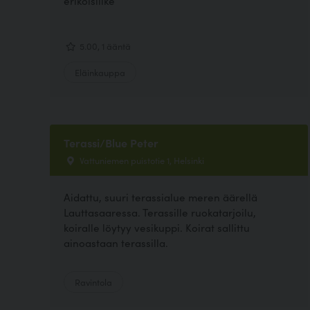
erikoisliike
5.00, 1 ääntä
Eläinkauppa
Terassi/Blue Peter
Vattuniemen puistotie 1, Helsinki
Aidattu, suuri terassialue meren äärellä
Lauttasaaressa. Terassille ruokatarjoilu,
koiralle löytyy vesikuppi. Koirat sallittu
ainoastaan terassilla.
Ravintola