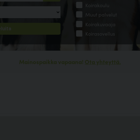
Koirakoulu
Muut palvelut
Koirakuvaaja
Koirasovellus
Mainospaikka vapaana!
Ota yhteyttä.