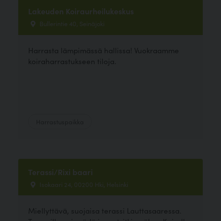
Lakeuden Koiraurheilukeskus
Bullerintie 40, Seinäjoki
Harrasta lämpimässä hallissa! Vuokraamme
koiraharrastukseen tiloja.
Harrastuspaikka
Terassi/Rixi baari
Isokaari 24, 00200 Hki, Helsinki
Miellyttävä, suojaisa terassi Lauttasaaressa.