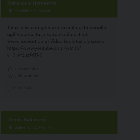
Koirakoulu Homeetta
Orvokintie 6, Kouvola
Tuloksellista ongelmakoirakoulutusta Korialla.
agilityopetusta ja koirankoulutustilat.
www.homeetta.net Video koulutustuloksesta
https://www.youtube.com/watch?
v=6lwt2uzMTN0
2 kommenttia
2.00, 4 ääntä
Koirakoulu
Dennis Bulevardi
Bulevardi 32, Helsinki