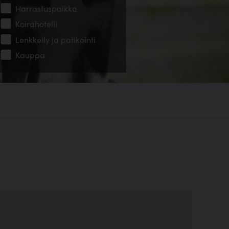
Harrastuspaikka
Koirahotelli
Lenkkeily ja patikointi
Kauppa