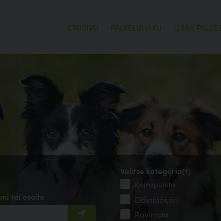
ETUSIVU
PALVELUHAKU
LISÄÄ PALVE
Valitse kategoria(t)
Koirapuisto
mi tai osoite
Eläinlääkäri
Ravintola