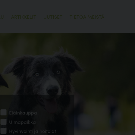
LU
ARTIKKELIT
UUTISET
TIETOA MEISTÄ
Eläinkauppa
Uimapaikka
Hyvinvointi ja hoitolat