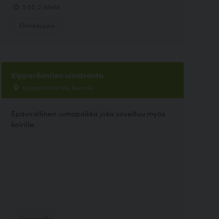
5.00, 2 ääntä
Eläinkauppa
Kipparilantien uimaranta
Kipparilantie 914, Kouvola
Epävirallinen uimapaikka joka soveltuu myös
koirille.
Uimapaikka