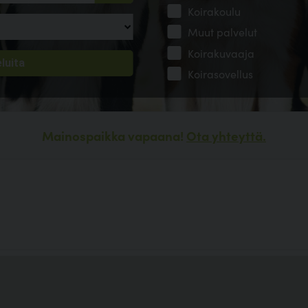
Koirakoulu
Muut palvelut
Koirakuvaaja
Koirasovellus
Mainospaikka vapaana!
Ota yhteyttä.