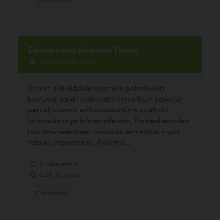
Eläinsairaala Evidensia Finnoo
Finnoontie 31, Espoo
Univet-eläinlääkäriasemien palveluihin
kuuluvat kaikki eläinlääketieteelliset palvelut
perushoidosta erikoisosaamista vaativiin
tutkimuksiin ja toimenpiteisiin. Korkeatasoisten
hoitomenetelmien ansiosta lemmikkisi myös
toipuu nopeammin. Avoinna...
9 kommenttia
2.88, 16 ääntä
Eläinlääkäri