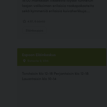
18:00 Mankkaan liikkeestä löydät tunnetun
laajan valikoiman erilaisia raakapakasteita
sekä kymmeniä erilaisia kuivaherkkuja....
4.67, 6 ääntä
Eläinkauppa
Espoon Eläinkeskus
Ratastie 9, Vihti
Torstaisin klo 12-18 Perjantaisin klo 12-18
Lauantaisin klo 10-14