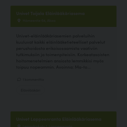
Univet Toijala Eläinlääkäriasema
Hämeentie 64, Akaa
Univet-eläinlääkäriasemien palveluihin
kuuluvat kaikki eläinlääketieteelliset palvelut
perushoidosta erikoisosaamista vaativiin
tutkimuksiin ja toimenpiteisiin. Korkeatasoisten
hoitomenetelmien ansiosta lemmikkisi myös
toipuu nopeammin. Avoinna: Ma-to...
1 kommenttia
Eläinlääkäri
Univet Lappeenranta Eläinlääkäriasema
Lemmikinkatu 1, Lappeenranta