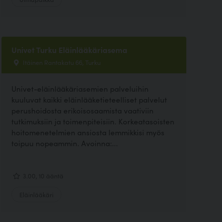
Univet Turku Eläinlääkäriasema
Itäinen Rantakatu 66, Turku
Univet-eläinlääkäriasemien palveluihin
kuuluvat kaikki eläinlääketieteelliset palvelut
perushoidosta erikoisosaamista vaativiin
tutkimuksiin ja toimenpiteisiin. Korkeatasoisten
hoitomenetelmien ansiosta lemmikkisi myös
toipuu nopeammin. Avoinna:...
3.00, 10 ääntä
Eläinlääkäri