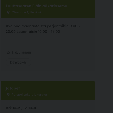
Lauttasaaren Eläinlääkäriasema
Otavantie 7, Helsinki
Avoinna maanantaista perjantaihin 9.00 -
20.00 Lauantaisin 10.00 - 14.00
3.10, 21 ääntä
Eläinlääkäri
Jatapet
Palopellonkatu 1, Kerava
Ark 10-19, La 10-16