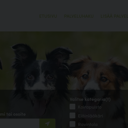
ETUSIVU
PALVELUHAKU
LISÄÄ PALVE
Valitse kategoria(t)
Koirapuisto
mi tai osoite
Eläinlääkäri
Ravintola