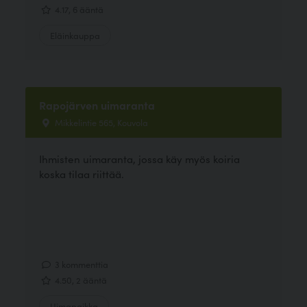
4.17, 6 ääntä
Eläinkauppa
Rapojärven uimaranta
Mikkelintie 565, Kouvola
Ihmisten uimaranta, jossa käy myös koiria
koska tilaa riittää.
3 kommenttia
4.50, 2 ääntä
Uimapaikka