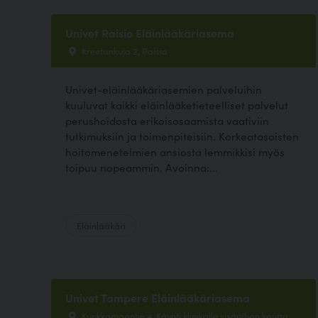
Univet Raisio Eläinlääkäriasema
Kreetankuja 2, Raisio
Univet-eläinlääkäriasemien palveluihin
kuuluvat kaikki eläinlääketieteelliset palvelut
perushoidosta erikoisosaamista vaativiin
tutkimuksiin ja toimenpiteisiin. Korkeatasoisten
hoitomenetelmien ansiosta lemmikkisi myös
toipuu nopeammin. Avoinna:...
Eläinlääkäri
Univet Tampere Eläinlääkäriasema
Kuokkamaantie 4, Käynti klinikalle sisäpihan kautta,