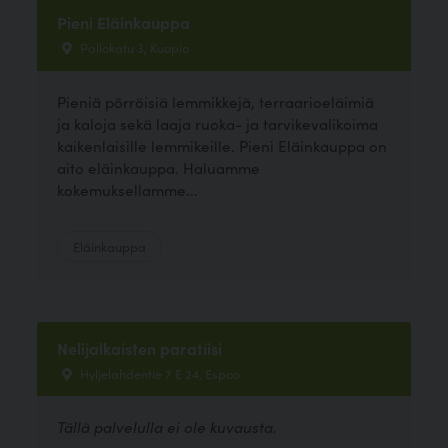
Pieni Eläinkauppa
Pallokatu 3, Kuopio
Pieniä pörröisiä lemmikkejä, terraarioeläimiä
ja kaloja sekä laaja ruoka- ja tarvikevalikoima
kaikenlaisille lemmikeille. Pieni Eläinkauppa on
aito eläinkauppa. Haluamme
kokemuksellamme...
Eläinkauppa
Nelijalkaisten paratiisi
Hyljelahdentie 7 E 24, Espoo
Tällä palvelulla ei ole kuvausta.