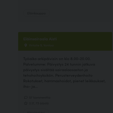
Eläinkauppa
Eläinsairaala Aisti
Virtatie 9, Vantaa
Työaika arkipäivisin on klo 8.00-20.00.
Palvelumme: Päivystys 24 tunnin jatkuva
päivystys sisältää sairaalaosaston ja
tehohoitoyksikön. Perusterveydenhoito
Rokotukset, hammashoidot, pienet leikkaukset,
iho- ja...
57 kommenttia
3.17, 75 ääntä
Eläinlääkäri