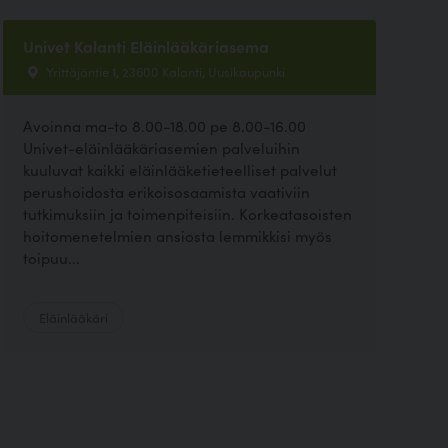
Univet Kalanti Eläinlääkäriasema
Yrittäjäntie 1, 23600 Kalanti, Uusikaupunki
Avoinna ma-to 8.00-18.00 pe 8.00-16.00
Univet-eläinlääkäriasemien palveluihin
kuuluvat kaikki eläinlääketieteelliset palvelut
perushoidosta erikoisosaamista vaativiin
tutkimuksiin ja toimenpiteisiin. Korkeatasoisten
hoitomenetelmien ansiosta lemmikkisi myös
toipuu...
Eläinlääkäri