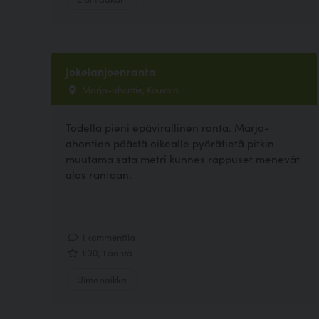
Jokelanjoenranta
Marja-ahontie, Kouvola
Todella pieni epävirallinen ranta. Marja-
ahontien päästä oikealle pyörätietä pitkin
muutama sata metri kunnes rappuset menevät
alas rantaan.
1 kommenttia
1.00, 1 ääntä
Uimapaikka