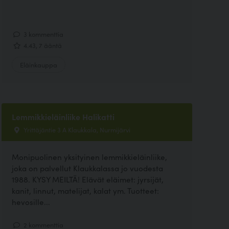
3 kommenttia
4.43, 7 ääntä
Eläinkauppa
Lemmikkieläinliike Halikatti
Yrittäjäntie 3 A Klaukkala, Nurmijärvi
Monipuolinen yksityinen lemmikkieläinliike,
joka on palvellut Klaukkalassa jo vuodesta
1988. KYSY MEILTÄ! Elävät eläimet: jyrsijät,
kanit, linnut, matelijat, kalat ym. Tuotteet:
hevosille...
2 kommenttia