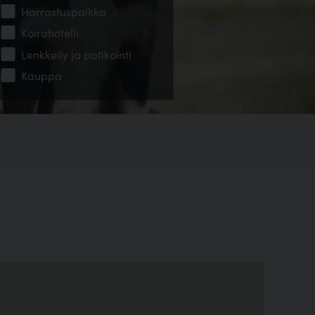
Harrastuspaikka
Koirahotelli
Lenkkeily ja patikointi
Kauppa