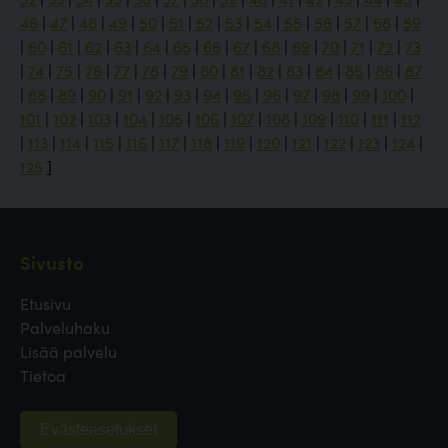
46
|
47
|
48
|
49
|
50
|
51
|
52
|
53
|
54
|
55
|
56
|
57
|
58
|
59
|
60
|
61
|
62
|
63
|
64
|
65
|
66
|
67
|
68
|
69
|
70
|
71
|
72
|
73
|
74
|
75
|
76
|
77
|
78
|
79
|
80
|
81
|
82
|
83
|
84
|
85
|
86
|
87
|
88
|
89
|
90
|
91
|
92
|
93
|
94
|
95
|
96
|
97
|
98
|
99
|
100
|
101
|
102
|
103
|
104
|
105
|
106
|
107
|
108
|
109
|
110
|
111
|
112
|
113
|
114
|
115
|
116
|
117
|
118
|
119
|
120
|
121
|
122
|
123
|
124
|
125
]
Sivusto
Etusivu
Palveluhaku
Lisää palvelu
Tietoa
Evästeasetukset