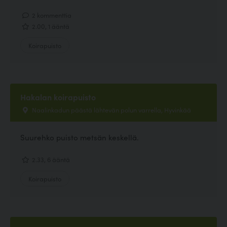
2 kommenttia
2.00, 1 ääntä
Koirapuisto
Hakalan koirapuisto
Naalinkadun päästä lähtevän polun varrella, Hyvinkää
Suurehko puisto metsän keskellä.
2.33, 6 ääntä
Koirapuisto