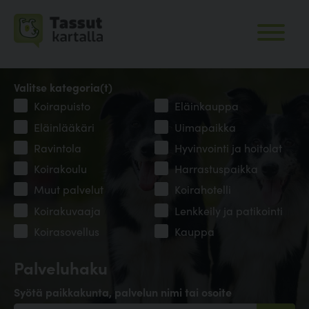
Valitse kategoria(t)
Koirapuisto
Eläinkauppa
Eläinlääkäri
Uimapaikka
Ravintola
Hyvinvointi ja hoitolat
Koirakoulu
Harrastuspaikka
Muut palvelut
Koirahotelli
Koirakuvaaja
Lenkkeily ja patikointi
Koirasovellus
Kauppa
Palveluhaku
Syötä paikkakunta, palvelun nimi tai osoite