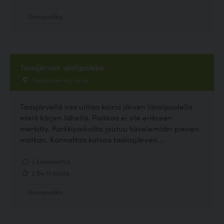
Uimapaikka
Taasjärven uintipaikka
Taasjärventie, Sipoo
Taasjärvellä saa uittaa koiria järven länsipuolella
etelä kärjen lähellä. Paikkaa ei ole erikseen
merkitty. Parkkipaikoilta joutuu kävelemään pienen
matkan. Kannattaa katsoa taalasjärven...
3 kommenttia
2.64, 11 ääntä
Uimapaikka