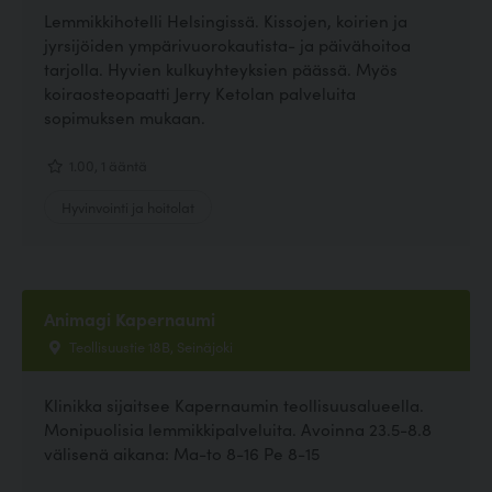
Lemmikkihotelli Helsingissä. Kissojen, koirien ja
jyrsijöiden ympärivuorokautista- ja päivähoitoa
tarjolla. Hyvien kulkuyhteyksien päässä. Myös
koiraosteopaatti Jerry Ketolan palveluita
sopimuksen mukaan.
1.00, 1 ääntä
Hyvinvointi ja hoitolat
Animagi Kapernaumi
Teollisuustie 18B, Seinäjoki
Klinikka sijaitsee Kapernaumin teollisuusalueella.
Monipuolisia lemmikkipalveluita. Avoinna 23.5-8.8
välisenä aikana: Ma-to 8-16 Pe 8-15