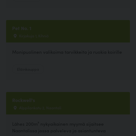
Pet No. 1
Kirjakuja 1, Kihniö
Monipuolinen valikoima tarvikkeita ja ruokia koirille
Eläinkauppa
Rockwell's
Alppilankatu 2, Naantali
Lähes 200m² nykyaikainen myymä sijaitsee
Naantalissa jossa palveleva ja asiantunteva