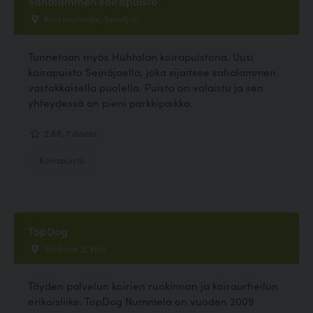
Sahalammen koirapuisto
Koskenalantie, Seinäjoki
Tunnetaan myös Huhtalan koirapuistona. Uusi
koirapuisto Seinäjoella, joka sijaitsee sahalammen
vastakkaisella puolella. Puisto on valaistu ja sen
yhteydessä on pieni parkkipaikka.
2.86, 7 ääntä
Koirapuisto
TopDog
Vihdintie 2, Vihti
Täyden palvelun koirien ruokinnan ja koiraurheilun
erikoisliike. TopDog Nummela on vuoden 2009