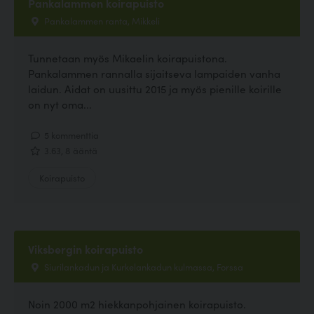
Pankalammen koirapuisto
Pankalammen ranta, Mikkeli
Tunnetaan myös Mikaelin koirapuistona.
Pankalammen rannalla sijaitseva lampaiden vanha
laidun. Aidat on uusittu 2015 ja myös pienille koirille
on nyt oma...
5 kommenttia
3.63, 8 ääntä
Koirapuisto
Viksbergin koirapuisto
Siurilankadun ja Kurkelankadun kulmassa, Forssa
Noin 2000 m2 hiekkanpohjainen koirapuisto.