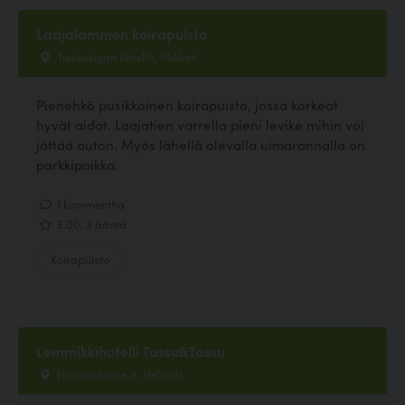
Laajalammen koirapuisto
Tuiskukujan lähellä, Mikkeli
Pienehkö pusikkoinen koirapuisto, jossa korkeat
hyvät aidat. Laajatien varrella pieni levike mihin voi
jättää auton. Myös lähellä olevalla uimarannalla on
parkkipaikka.
1 kommenttia
3.00, 3 ääntä
Koirapuisto
Lemmikkihotelli Tassu&Tassu
Hirsipadontie 8, Helsinki