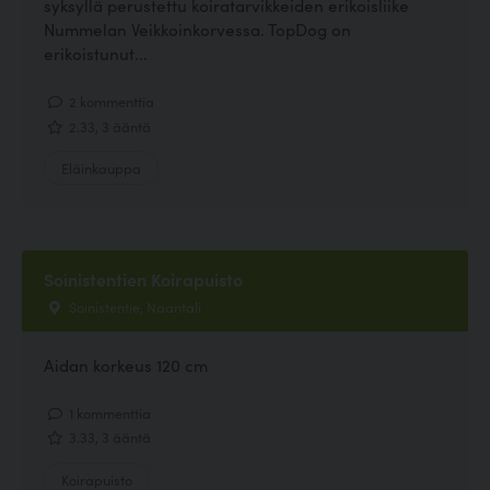
syksyllä perustettu koiratarvikkeiden erikoisliike
Nummelan Veikkoinkorvessa. TopDog on
erikoistunut...
2 kommenttia
2.33, 3 ääntä
Eläinkauppa
Soinistentien Koirapuisto
Soinistentie, Naantali
Aidan korkeus 120 cm
1 kommenttia
3.33, 3 ääntä
Koirapuisto