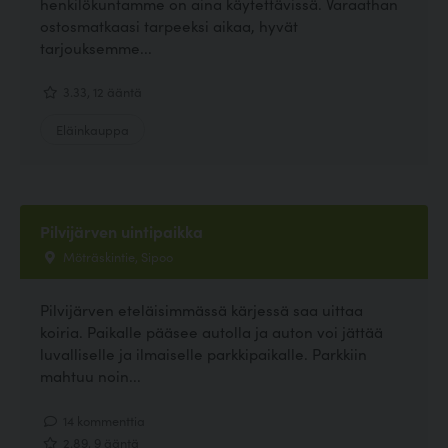
henkilökuntamme on aina käytettävissä. Varaathan
ostosmatkaasi tarpeeksi aikaa, hyvät
tarjouksemme...
3.33, 12 ääntä
Eläinkauppa
Pilvijärven uintipaikka
Möträskintie, Sipoo
Pilvijärven eteläisimmässä kärjessä saa uittaa
koiria. Paikalle pääsee autolla ja auton voi jättää
luvalliselle ja ilmaiselle parkkipaikalle. Parkkiin
mahtuu noin...
14 kommenttia
2.89, 9 ääntä