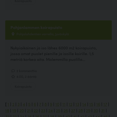
Koirapuisto
Pohjanlammen koirapuisto
Pohjalahdentien varrella, Jyväskylä
Nykyiaikainen ja iso lähes 6000 m2 koirapuisto,
jossa omat puolet pienille ja isoille koirille. 1,5
metriä korkea aita. Molemmilla puolilla...
2 kommenttia
4.00, 2 ääntä
Koirapuisto
[
1
|
2
|
3
|
4
|
5
|
6
|
7
|
8
|
9
|
10
|
11
|
12
|
13
|
14
|
15
|
16
|
17
|
18
|
19
|
20
|
21
|
22
|
23
|
24
|
25
|
26
|
27
|
28
|
29
|
30
|
31
|
32
|
33
|
34
|
35
|
36
|
37
|
38
|
39
|
40
|
41
|
42
|
43
|
44
|
45
|