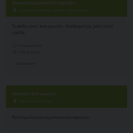
Karnaalinpuiston koirapuisto
Linnaniemenkadun vierellä, Hämeenlinna
Todella pieni koirapuisto. Hiekkapohja, joka tulvii
välillä.
2 kommenttia
1.00, 6 ääntä
Koirapuisto
Iisalmen koirapuisto
Petrinpuisto, Iisalmi
Petrinpuistossa sijaitseva koirapuisto.