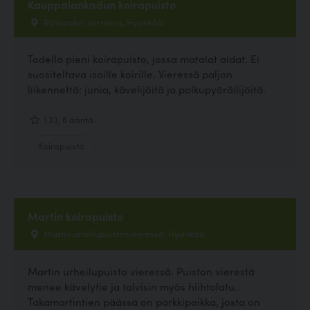
Kauppalankadun koirapuisto
Ratapolun varressa, Hyvinkää
Todella pieni koirapuisto, jossa matalat aidat. Ei
suositeltava isoille koirille. Vieressä paljon
liikennettä: junia, kävelijöitä ja polkupyöräilijöitä.
1.33, 6 ääntä
Koirapuisto
Martin koirapuisto
Martin urheilupuiston vieressä, Hyvinkää
Martin urheilupuisto vieressä. Puiston vierestä
menee kävelytie ja talvisin myös hiihtolatu.
Takamartintien päässä on parkkipaikka, josta on