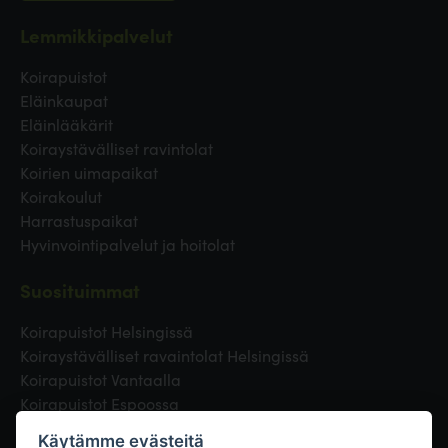
Lemmikkipalvelut
Koirapuistot
Eläinkaupat
Eläinlääkärit
Koiraystävälliset ravintolat
Koirien uimapaikat
Koirakoulut
Harrastuspaikat
Hyvinvointipalvelut ja hoitolat
Suosituimmat
Koirapuistot Helsingissä
Koiraystävälliset ravaintolat Helsingissä
Koirapuistot Vantaalla
Koirapuistot Espoossa
Koirapuistot Turussa
Käytämme evästeitä