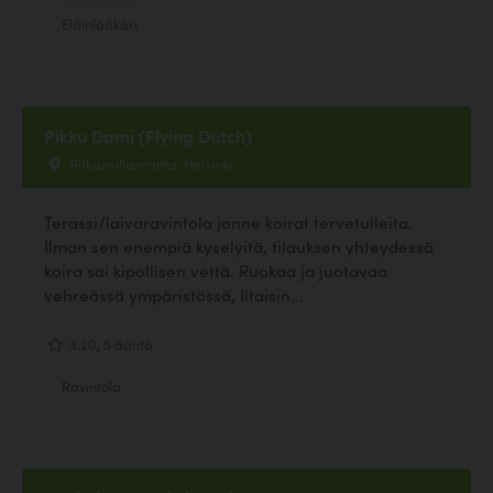
Eläinlääkäri
Pikku Dami (Flying Dutch)
Pitkänsillanranta, Helsinki
Terassi/laivaravintola jonne koirat tervetulleita.
Ilman sen enempiä kyselyitä, tilauksen yhteydessä
koira sai kipollisen vettä. Ruokaa ja juotavaa
vehreässä ympäristössä, Iltaisin...
3.20, 5 ääntä
Ravintola