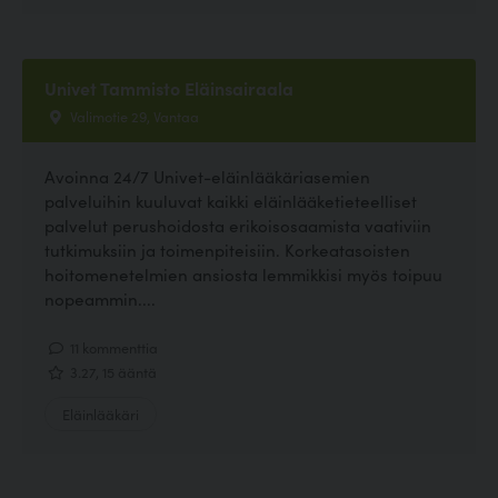
Univet Tammisto Eläinsairaala
Valimotie 29, Vantaa
Avoinna 24/7 Univet-eläinlääkäriasemien
palveluihin kuuluvat kaikki eläinlääketieteelliset
palvelut perushoidosta erikoisosaamista vaativiin
tutkimuksiin ja toimenpiteisiin. Korkeatasoisten
hoitomenetelmien ansiosta lemmikkisi myös toipuu
nopeammin....
11 kommenttia
3.27, 15 ääntä
Eläinlääkäri