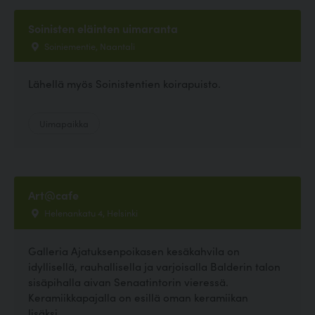
Soinisten eläinten uimaranta
Soiniementie, Naantali
Lähellä myös Soinistentien koirapuisto.
Uimapaikka
Art@cafe
Helenankatu 4, Helsinki
Galleria Ajatuksenpoikasen kesäkahvila on
idyllisellä, rauhallisella ja varjoisalla Balderin talon
sisäpihalla aivan Senaatintorin vieressä.
Keramiikkapajalla on esillä oman keramiikan
lisäksi...