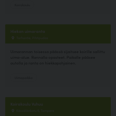
Koirakoulu
Hiekan uimaranta
Tarhantie, Pihtipudas
Uimarannan toisessa päässä sijaitsee koirille sallittu
uima-alue. Rannalla opasteet. Paikalle pääsee
autolla ja ranta on hiekkapohjainen.
Uimapaikka
Koirakoulu Vuhuu
Kässälänkatu 6, Tampere