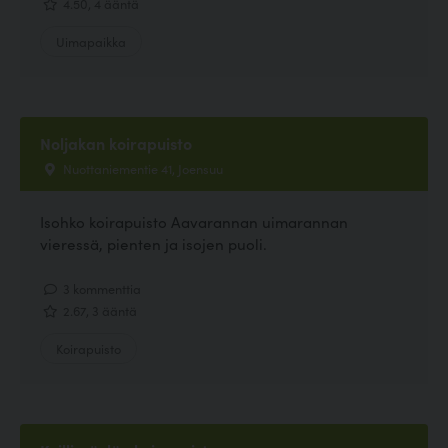
4.50, 4 ääntä
Uimapaikka
Noljakan koirapuisto
Nuottaniementie 41, Joensuu
Isohko koirapuisto Aavarannan uimarannan
vieressä, pienten ja isojen puoli.
3 kommenttia
2.67, 3 ääntä
Koirapuisto