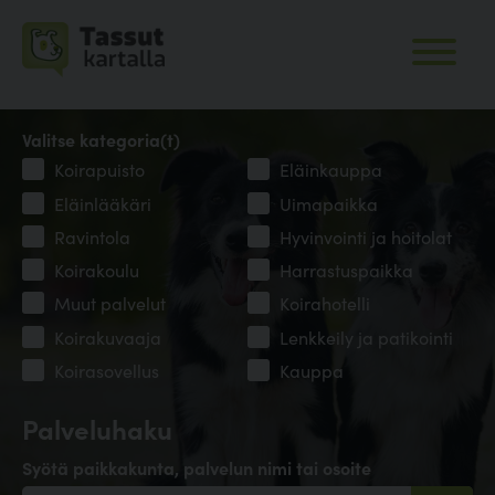
Valitse kategoria(t)
Koirapuisto
Eläinkauppa
Eläinlääkäri
Uimapaikka
Ravintola
Hyvinvointi ja hoitolat
Koirakoulu
Harrastuspaikka
Muut palvelut
Koirahotelli
Koirakuvaaja
Lenkkeily ja patikointi
Koirasovellus
Kauppa
Palveluhaku
Syötä paikkakunta, palvelun nimi tai osoite