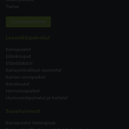
Tietoa
Evästeasetukset
Lemmikkipalvelut
Koirapuistot
Eläinkaupat
Eläinlääkärit
Koiraystävälliset ravintolat
Koirien uimapaikat
Koirakoulut
Harrastuspaikat
Hyvinvointipalvelut ja hoitolat
Suosituimmat
Koirapuistot Helsingissä