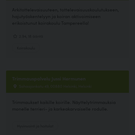
Arkitottelevaisuuteen, tottelevaisuuskoulutukseen,
hajutyöskentelyyn ja koiran aktivoimiseen
erikoistunut koirakoulu Tampereella!
2.94, 18 ääntä
Koirakoulu
Trimmauspalvelu Jussi Hermunen
Sahaajankatu 49, 00880 Helsinki, Helsinki
Trimmaukset kaikille koirille. Näyttelytrimmauksia
monelle terrieri- ja karkeakarvaiselle rodulle.
Hyvinvointi ja hoitolat