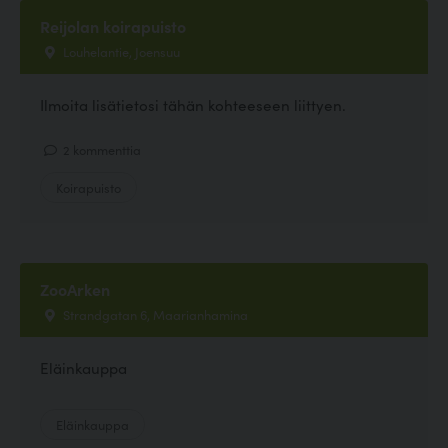
Reijolan koirapuisto
Louhelantie, Joensuu
Ilmoita lisätietosi tähän kohteeseen liittyen.
2 kommenttia
Koirapuisto
ZooArken
Strandgatan 6, Maarianhamina
Eläinkauppa
Eläinkauppa