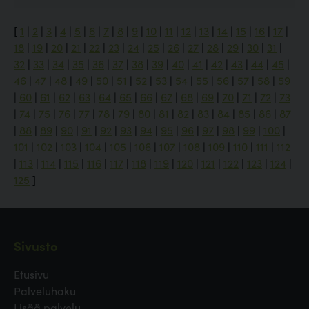
[
1
|
2
|
3
|
4
|
5
|
6
|
7
|
8
|
9
|
10
|
11
|
12
|
13
|
14
|
15
|
16
|
17
|
18
|
19
|
20
|
21
|
22
|
23
|
24
|
25
|
26
|
27
|
28
|
29
|
30
|
31
|
32
|
33
|
34
|
35
|
36
|
37
|
38
|
39
|
40
|
41
|
42
|
43
|
44
|
45
|
46
|
47
|
48
|
49
|
50
|
51
|
52
|
53
|
54
|
55
|
56
|
57
|
58
|
59
|
60
|
61
|
62
|
63
|
64
|
65
|
66
|
67
|
68
|
69
|
70
|
71
|
72
|
73
|
74
|
75
|
76
|
77
|
78
|
79
|
80
|
81
|
82
|
83
|
84
|
85
|
86
|
87
|
88
|
89
|
90
|
91
|
92
|
93
|
94
|
95
|
96
|
97
|
98
|
99
|
100
|
101
|
102
|
103
|
104
|
105
|
106
|
107
|
108
|
109
|
110
|
111
|
112
|
113
|
114
|
115
|
116
|
117
|
118
|
119
|
120
|
121
|
122
|
123
|
124
|
125
]
Sivusto
Etusivu
Palveluhaku
Lisää palvelu