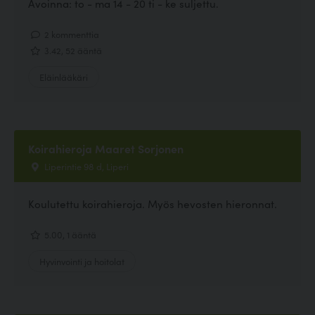
Avoinna: to - ma 14 - 20 ti - ke suljettu.
2 kommenttia
3.42, 52 ääntä
Eläinlääkäri
Koirahieroja Maaret Sorjonen
Liperintie 98 d, Liperi
Koulutettu koirahieroja. Myös hevosten hieronnat.
5.00, 1 ääntä
Hyvinvointi ja hoitolat