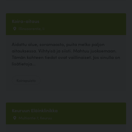
Koira-aitaus
Illinsaarentie, Ii
Aidattu alue, soramaasto, puita melko paljon
aitauksessa. Viihtyisä ja siisti. Mahtuu juoksemaan.
Tämän kohteen tiedot ovat vaillinaiset. Jos sinulla on
lisätietoja...
Koirapuisto
Keuruun Eläinklinikka
Multiantie 7, Keuruu