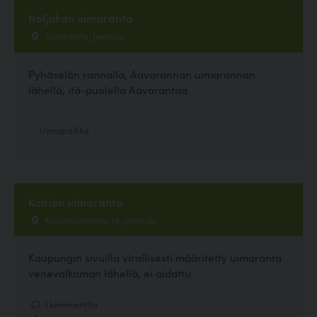
Noljakan uimaranta
Aavaranta, Joensuu
Pyhäselän rannalla, Aavarannan uimarannan
lähellä, itä-puolella Aavarantaa.
Uimapaikka
Koirien uimaranta
Kaislarannantie 19, Joensuu
Kaupungin sivuilla virallisesti määritetty uimaranta
venevalkaman lähellä, ei aidattu.
1 kommenttia