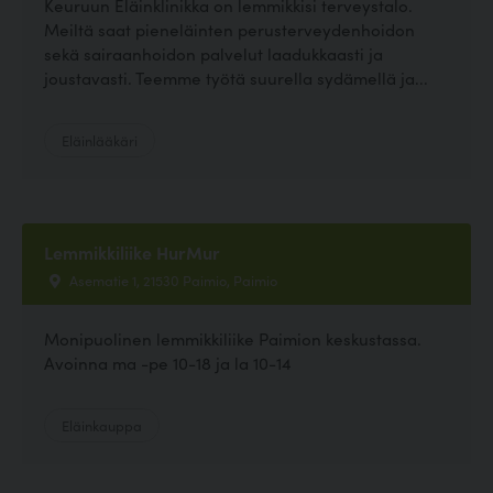
Keuruun Eläinklinikka on lemmikkisi terveystalo.
Meiltä saat pieneläinten perusterveydenhoidon
sekä sairaanhoidon palvelut laadukkaasti ja
joustavasti. Teemme työtä suurella sydämellä ja...
Eläinlääkäri
Lemmikkiliike HurMur
Asematie 1, 21530 Paimio, Paimio
Monipuolinen lemmikkiliike Paimion keskustassa.
Avoinna ma -pe 10-18 ja la 10-14
Eläinkauppa