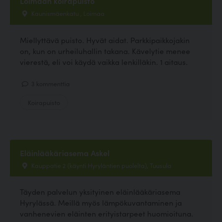
Loimaan koirapuisto
Kaunismäenkatu , Loimaa
Miellyttävä puisto. Hyvät aidat. Parkkipaikkojakin
on, kun on urheiluhallin takana. Kävelytie menee
vierestä, eli voi käydä vaikka lenkilläkin. 1 aitaus.
3 kommenttia
Koirapuisto
Eläinlääkäriasema Askel
Kauppatie 2 (käynti Hyryläntien puolelta), Tuusula
Täyden palvelun yksityinen eläinlääkäriasema
Hyrylässä. Meillä myös lämpökuvantaminen ja
vanhenevien eläinten erityistarpeet huomioituna.