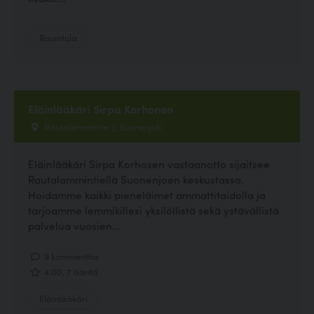
Ravintola
Eläinlääkäri Sirpa Korhonen
Rautalammintie 2, Suonenjoki
Eläinlääkäri Sirpa Korhosen vastaanotto sijaitsee
Rautalammintiellä Suonenjoen keskustassa.
Hoidamme kaikki pieneläimet ammattitaidolla ja
tarjoamme lemmikillesi yksilöllistä sekä ystävällistä
palvelua vuosien...
9 kommenttia
4.00, 7 ääntä
Eläinlääkäri