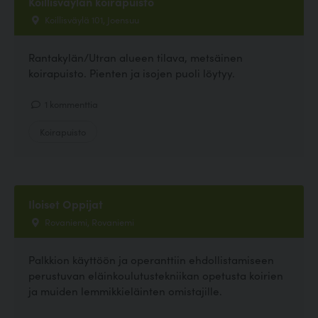
Koillisväylän koirapuisto
Koillisväylä 101, Joensuu
Rantakylän/Utran alueen tilava, metsäinen
koirapuisto. Pienten ja isojen puoli löytyy.
1 kommenttia
Koirapuisto
Iloiset Oppijat
Rovaniemi, Rovaniemi
Palkkion käyttöön ja operanttiin ehdollistamiseen
perustuvan eläinkoulutustekniikan opetusta koirien
ja muiden lemmikkieläinten omistajille.