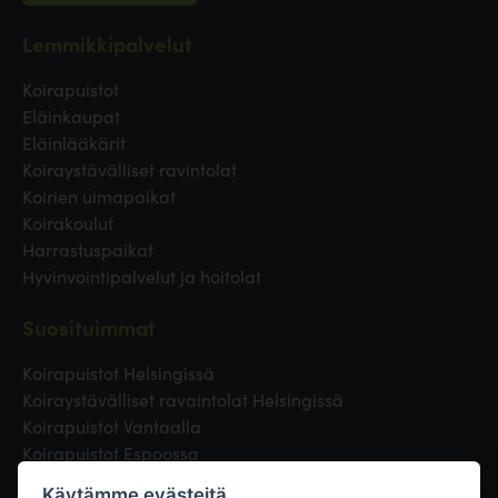
Lemmikkipalvelut
Koirapuistot
Eläinkaupat
Eläinlääkärit
Koiraystävälliset ravintolat
Koirien uimapaikat
Koirakoulut
Harrastuspaikat
Hyvinvointipalvelut ja hoitolat
Suosituimmat
Koirapuistot Helsingissä
Koiraystävälliset ravaintolat Helsingissä
Koirapuistot Vantaalla
Koirapuistot Espoossa
Koirapuistot Turussa
Käytämme evästeitä