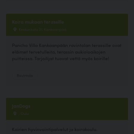
Koira mukaan terassille
Keskuskatu 31, Kankaanpää
Pancho Villa Kankaanpään ravintolan terassille ovat
eläimet tervetulleita, terassin aukioloaikojen
puitteissa. Tarjoilijat tuovat vettä myös koirille!
Ravintola
JanDogs
, Oulu
Koirien hyvinvointipalvelut ja koirakoulu.