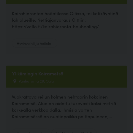
Koirahierontaa hoitotilassa Oitissa, tai kotikäyntinä
lähialueille. Nettiajanvaraus Oittiin:
https://vello.fi/koirahieronta-hauhealing/
Hyvinvointi ja hoitolat
Ylikiimingin Koirametsä
Vanharanta 29, Oulu
Vuokrattava reilun kolmen hehtaarin kokoinen
Koirametsä. Alue on aidattu tukevasti kaksi metriä
korkealla verkkoaidalla. Ihmisiä varten
Koirametsässä on nuotiopaikka polttopuineen,...
Harrastuspaikka
Lenkkeily ja patikointi