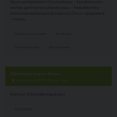
Hyvinvointipalvelut Oulunsalossa: - koirahieronta -
koirien perinteinen jäsenkorjaus - faskiakäsittely -
kraniosakraaliterapia Koirakoulu Oulun rajakylässä:
- monia...
Hyvinvointi ja hoitolat
Koirakoulu
Harrastuspaikka
Muut palvelut
Eläinlääkäriasema Armas
Honkipolku 6, 90900 Kiiminki, Oulu
Kattavat Eläinlääkintäpalvelut
Eläinlääkäri