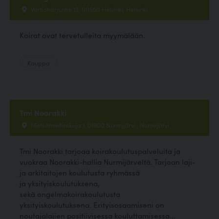
Vartioharjuntie 13, 00950 Helsinki, Helsinki
Koirat ovat tervetulleita myymälään.
Kauppa
Tmi Noorakki
Metsämiehenkuja 1, 01900 Nurmijärvi , Nurmijärvi
Tmi Noorakki tarjoaa koirakoulutuspalveluita ja
vuokraa Noorakki-hallia Nurmijärveltä. Tarjoan laji-
ja arkitaitojen koulutusta ryhmässä
ja yksityiskoulutuksena,
sekä ongelmakoirakoulutusta
yksityiskoulutuksena. Erityisosaamiseni on
noutajalajien positiivisessa kouluttamisessa...