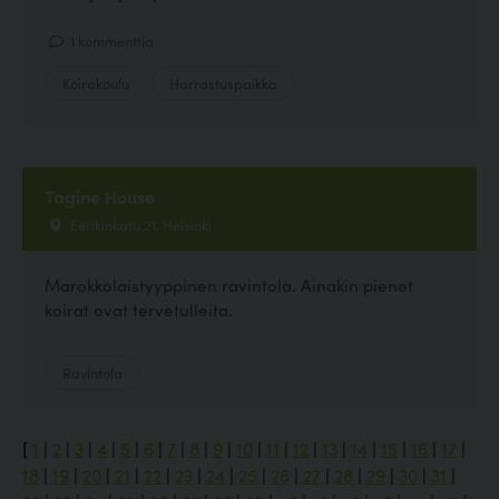
1 kommenttia
Koirakoulu
Harrastuspaikka
Tagine House
Eerikinkatu 21, Helsinki
Marokkolaistyyppinen ravintola. Ainakin pienet
koirat ovat tervetulleita.
Ravintola
[
1
|
2
|
3
|
4
|
5
|
6
|
7
|
8
|
9
|
10
|
11
|
12
|
13
|
14
|
15
|
16
|
17
|
18
|
19
|
20
|
21
|
22
|
23
|
24
|
25
|
26
|
27
|
28
|
29
|
30
|
31
|