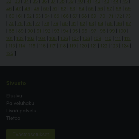
32
|
33
|
34
|
35
|
36
|
37
|
38
|
39
|
40
|
41
|
42
|
43
|
44
|
45
|
46
|
47
|
48
|
49
|
50
|
51
|
52
|
53
|
54
|
55
|
56
|
57
|
58
|
59
|
60
|
61
|
62
|
63
|
64
|
65
|
66
|
67
|
68
|
69
|
70
|
71
|
72
|
73
|
74
|
75
|
76
|
77
|
78
|
79
|
80
|
81
|
82
|
83
|
84
|
85
|
86
|
87
|
88
|
89
|
90
|
91
|
92
|
93
|
94
|
95
|
96
|
97
|
98
|
99
|
100
|
101
|
102
|
103
|
104
|
105
|
106
|
107
|
108
|
109
|
110
|
111
|
112
|
113
|
114
|
115
|
116
|
117
|
118
|
119
|
120
|
121
|
122
|
123
|
124
|
125
]
Sivusto
Etusivu
Palveluhaku
Lisää palvelu
Tietoa
Evästeasetukset