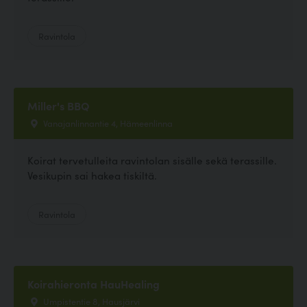
Ravintola
Miller's BBQ
Vanajanlinnantie 4, Hämeenlinna
Koirat tervetulleita ravintolan sisälle sekä terassille.
Vesikupin sai hakea tiskiltä.
Ravintola
Koirahieronta HauHealing
Umpistentie 8, Hausjärvi