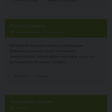
Fat Lizard Taproom
Lämpömiehenkuja 3, Espoo, Espoo
Fat Lizardin panimon baari ja olutkauppa.
Paikallisia, tuoreita oluita viihtyisässä
ympäsristössä. Silloin tällöin musiikkia, stand up -
komediaa ynnä muuta viihdettä....
Ravintola
Kauppa
Puoti pihlajan varjossa
, Helsinki