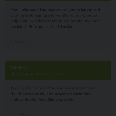
Pieni lahjapuoti Lauttasaaressa, jonne karvaturrit
ovat myös lämpimästi tervetulleita. Valikoimassa
paljon eläin- ja koirateemaisia tuotteita. Avoinna:
Ke: klo 12-19 To-pe: klo 11-18 La: klo...
Kauppa
Tähtihovi
Juornatpolku 41, Heinola, Heinola
Kysyin ja koiran sai ottaa sisälle ravintolatilaan.
Heiltä toivomus oli, että pysymme ravintolan
ylätasanteella. Ystävällinen palvelu!
Ravintola