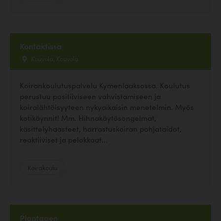
Kontaktissa
Kouvola, Kouvola
Koirankoulutuspalvelu Kymenlaaksossa. Koulutus
perustuu positiiviseen vahvistamiseen ja
koiralähtöisyyteen nykyaikaisin menetelmin. Myös
kotikäynnit! Mm. Hihnakäytösongelmat,
käsittelyhaasteet, harrastuskoiran pohjataidot,
reaktiiviset ja pelokkaat...
Koirakoulu
Plantagen