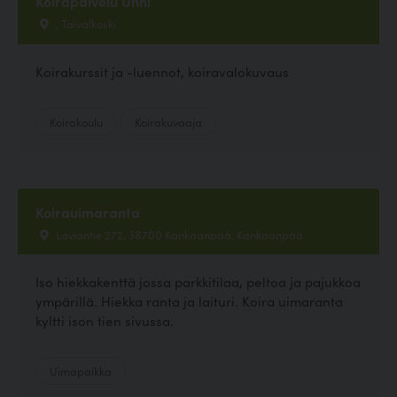
Koirapalvelu Unni
, Taivalkoski
Koirakurssit ja -luennot, koiravalokuvaus
Koirakoulu
Koirakuvaaja
Koirauimaranta
Laviantie 272, 38700 Kankaanpää, Kankaanpää
Iso hiekkakenttä jossa parkkitilaa, peltoa ja pajukkoa
ympärillä. Hiekka ranta ja laituri. Koira uimaranta
kyltti ison tien sivussa.
Uimapaikka