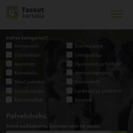
Valitse kategoria(t)
Koirapuisto
Eläinkauppa
Eläinlääkäri
Uimapaikka
Ravintola
Hyvinvointi ja hoitolat
Koirakoulu
Harrastuspaikka
Muut palvelut
Koirahotelli
Koirakuvaaja
Lenkkeily ja patikointi
Koirasovellus
Kauppa
Palveluhaku
Syötä paikkakunta, palvelun nimi tai osoite