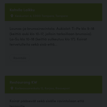
Kahvila Laikku
Keskustori 4, 33100 Tampere, Tampere
Lounas-ja brunssiravintola. Aukiolot: Ti-Pe klo 9-18
(keittiö auki klo 10-17, jolloin tarkoillaan brunssia).
La-Su klo 10-18 (keittiö sulkeutuu klo 17). Koirat
tervetulleita sekä sisä-että...
Ravintola
Restaurang KW
Korkeavuorenkatu 12, Karjaa, Raasepori
Koirat pääsevät sekä sisälle ravintolaan että
terassille.