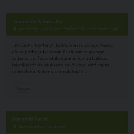
Tavaratalo A. Talas Oy
Kauppatori 2, 64100 Kristiinankaupunki, Kristiinankaupunki
100 vuotta täyttänyt, kolmannessa sukupolvessa
oleva perheyritys aivan Kristiinankaupungin
sydämessä. Tavaratalostamme löytää kaikkea
tekstiileistä sisustukseen sekä kone, että rauta
artikkeleita. Kokonaiskompleksista...
Kauppa
Ravintola Huvila
Sibeliuksenkatu, Järvenpää