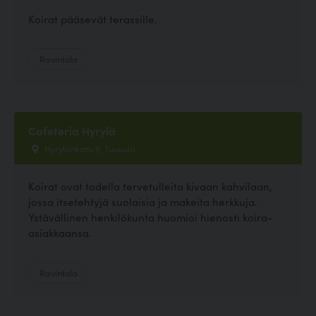
Koirat pääsevät terassille.
Ravintola
Cafetería Hyrylä
Hyrylänkatu 6, Tuusula
Koirat ovat todella tervetulleita kivaan kahvilaan,
jossa itsetehtyjä suolaisia ja makeita herkkuja.
Ystävällinen henkilökunta huomioi hienosti koira-
asiakkaansa.
Ravintola