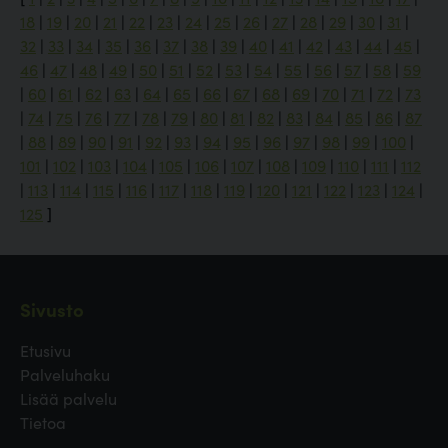
18
|
19
|
20
|
21
|
22
|
23
|
24
|
25
|
26
|
27
|
28
|
29
|
30
|
31
|
32
|
33
|
34
|
35
|
36
|
37
|
38
|
39
|
40
|
41
|
42
|
43
|
44
|
45
|
46
|
47
|
48
|
49
|
50
|
51
|
52
|
53
|
54
|
55
|
56
|
57
|
58
|
59
|
60
|
61
|
62
|
63
|
64
|
65
|
66
|
67
|
68
|
69
|
70
|
71
|
72
|
73
|
74
|
75
|
76
|
77
|
78
|
79
|
80
|
81
|
82
|
83
|
84
|
85
|
86
|
87
|
88
|
89
|
90
|
91
|
92
|
93
|
94
|
95
|
96
|
97
|
98
|
99
|
100
|
101
|
102
|
103
|
104
|
105
|
106
|
107
|
108
|
109
|
110
|
111
|
112
|
113
|
114
|
115
|
116
|
117
|
118
|
119
|
120
|
121
|
122
|
123
|
124
|
125
]
Sivusto
Etusivu
Palveluhaku
Lisää palvelu
Tietoa