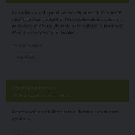
Koirankoulutusta positiivisesti Piispanristillä, vain 15
min Turun kauppatorilta. Arkitottelevaisuus-, pentu-,
rally-toko ja näyttelykurssit, sekä vaihtuvia teemoja.
Meille on helppo tulla! Lisäksi...
3.40, 5 ääntä
Koirakoulu
Ravintola Juttutupa
Säästöpankinranta 6, Helsinki
Koirat ovat tervetulleita terassillemme sen ollessa
avoinna.
Ravintola