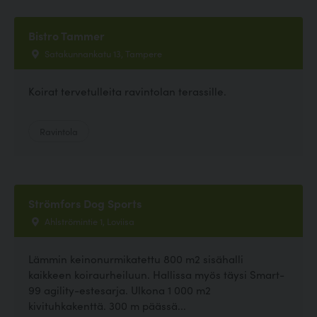
Bistro Tammer
Satakunnankatu 13, Tampere
Koirat tervetulleita ravintolan terassille.
Ravintola
Strömfors Dog Sports
Ahlströmintie 1, Loviisa
Lämmin keinonurmikatettu 800 m2 sisähalli
kaikkeen koiraurheiluun. Hallissa myös täysi Smart-
99 agility-estesarja. Ulkona 1 000 m2
kivituhkakenttä. 300 m päässä...