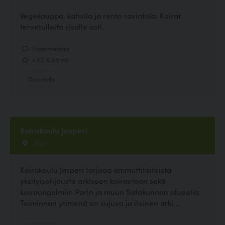
Vegekauppa, kahvila ja rento ravintola. Koirat
tervetulleita sisälle asti.
1 kommenttia
4.67, 6 ääntä
Ravintola
Koirakoulu Jasperi
, Pori
Koirakoulu Jasperi tarjoaa ammattitaitoista
yksityisohjausta arkiseen koiraeloon sekä
koiraongelmiin Porin ja muun Satakunnan alueella.
Toiminnan ytimenä on sujuva ja iloinen arki...