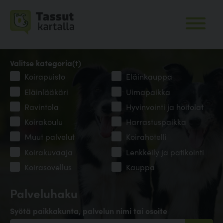
Valitse kategoria(t)
Koirapuisto
Eläinkauppa
Eläinlääkäri
Uimapaikka
Ravintola
Hyvinvointi ja hoitolat
Koirakoulu
Harrastuspaikka
Muut palvelut
Koirahotelli
Koirakuvaaja
Lenkkeily ja patikointi
Koirasovellus
Kauppa
Palveluhaku
Syötä paikkakunta, palvelun nimi tai osoite