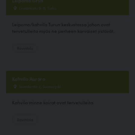
Leipomo Gryn
Linnankatu 9-11, Turku
Leipomo/kahvila Turun keskustassa johon ovat
tervetulleita myös ne perheen karvaiset ystävät.
Ravintola
Kahvila Aurora
Iisvedentie 2, Suonenjoki
Kahvila minne koirat ovat tervetulleita.
Ravintola