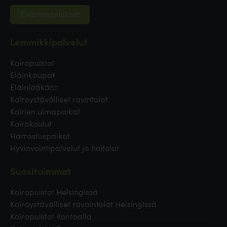
Evästeasetukset
Lemmikkipalvelut
Koirapuistot
Eläinkaupat
Eläinlääkärit
Koiraystävälliset ravintolat
Koirien uimapaikat
Koirakoulut
Harrastuspaikat
Hyvinvointipalvelut ja hoitolat
Suosituimmat
Koirapuistot Helsingissä
Koiraystävälliset ravaintolat Helsingissä
Koirapuistot Vantaalla