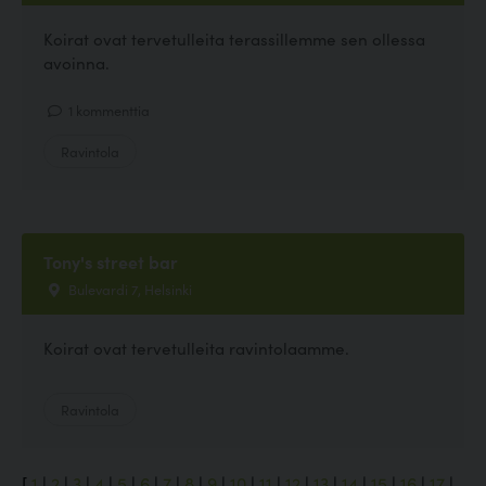
Koirat ovat tervetulleita terassillemme sen ollessa
avoinna.
1 kommenttia
Ravintola
Tony's street bar
Bulevardi 7, Helsinki
Koirat ovat tervetulleita ravintolaamme.
Ravintola
[
1
|
2
|
3
|
4
|
5
|
6
|
7
|
8
|
9
|
10
|
11
|
12
|
13
|
14
|
15
|
16
|
17
|