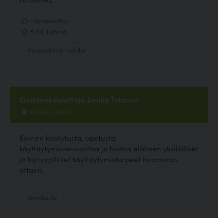
1 kommenttia
5.00, 1 ääntä
Hyvinvointi ja hoitolat
Eläintenkouluttaja Emilia Tolonen
Loviisa, Loviisa
Koirien koulutusta, opetusta,
käyttäytymisneuvontaa ja hoitoa eläimen yksilölliset
ja lajityypilliset käyttäytymistarpeet huomioon
ottaen.
Koirakoulu