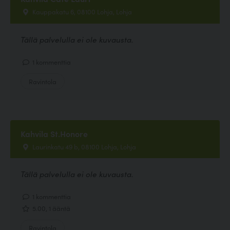
Kauppakatu 6, 08100 Lohja, Lohja
Tällä palvelulla ei ole kuvausta.
1 kommenttia
Ravintola
Kahvila St.Honore
Laurinkatu 49 b, 08100 Lohja, Lohja
Tällä palvelulla ei ole kuvausta.
1 kommenttia
5.00, 1 ääntä
Ravintola