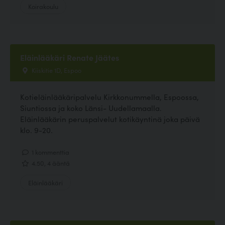
Koirakoulu
Eläinlääkäri Renate Jäätes
Kiiskitie 1D, Espoo
Kotieläinlääkäripalvelu Kirkkonummella, Espoossa,
Siuntiossa ja koko Länsi- Uudellamaalla.
Eläinlääkärin peruspalvelut kotikäyntinä joka päivä
klo. 9-20.
1 kommenttia
4.50, 4 ääntä
Eläinlääkäri