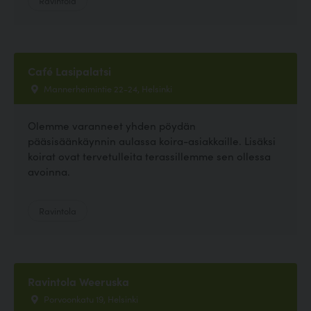
Café Lasipalatsi
Mannerheimintie 22-24, Helsinki
Olemme varanneet yhden pöydän
pääsisäänkäynnin aulassa koira-asiakkaille. Lisäksi
koirat ovat tervetulleita terassillemme sen ollessa
avoinna.
Ravintola
Ravintola Weeruska
Porvoonkatu 19, Helsinki