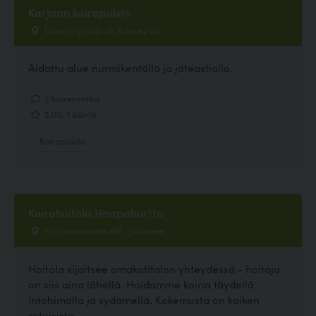
Karjaan koirapuisto
Usvaniitynkuja 16, Raasepori
Aidattu alue nurmikentällä ja jäteastialla.
2 kommenttia
2.00, 1 ääntä
Koirapuisto
Koirahoitola Haapahurtta
Pohjanmaantie 418 , Jokioinen
Hoitola sijaitsee omakotitalon yhteydessä - hoitaja
on siis aina lähellä. Hoidamme koiria täydellä
intohimolla ja sydämellä. Kokemusta on kaiken
rotuisista,...