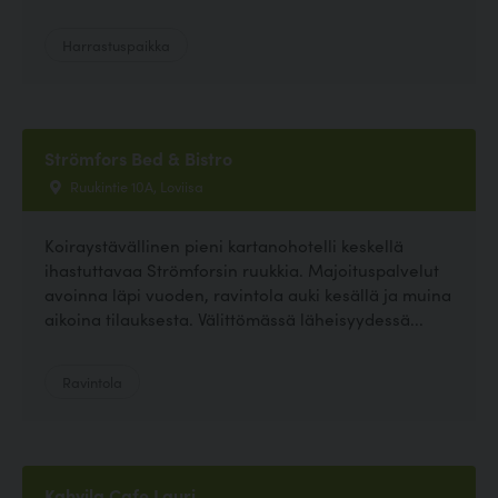
Harrastuspaikka
Strömfors Bed & Bistro
Ruukintie 10A, Loviisa
Koiraystävällinen pieni kartanohotelli keskellä
ihastuttavaa Strömforsin ruukkia. Majoituspalvelut
avoinna läpi vuoden, ravintola auki kesällä ja muina
aikoina tilauksesta. Välittömässä läheisyydessä...
Ravintola
Kahvila Cafe Lauri