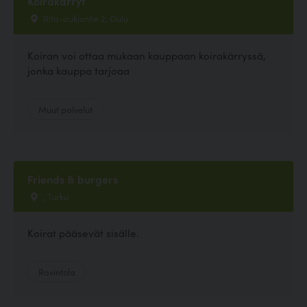
Koirakärryt
Rita-aukiontie 2, Oulu
Koiran voi ottaa mukaan kauppaan koirakärryssä,
jonka kauppa tarjoaa
Muut palvelut
Friends & burgers
, Turku
Koirat pääsevät sisälle.
Ravintola