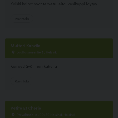
Kaikki koirat ovat tervetulleita. vesikuppi löytyy.
Ravintola
Mutteri Kahvila
Lauttasaarentie 2 , Helsinki
Koiraystävällinen kahvila
Ravintola
Petite Et Cherie
Päivöläntie 15 , 00730 Helsinki, Helsinki