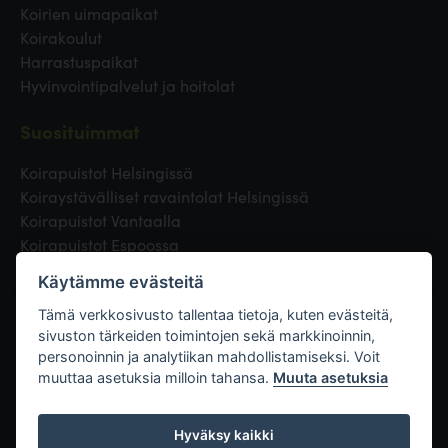
Koirien uimapaikat
Koirakoulut
Harrastuspaikat
Hyvinvointipalvelut ja hoitolat
Suosituimmat
Koirapuistot Helsingissä
Koiraystävälliset ravaintolat Helsingissä
Koirapuistot Vantaalla
Koirapuistot Espoossa
Koirapuistot Turussa
Käytämme evästeitä
Eläinlääkäri Helsingissä
Koirapuistot Tampereella
Tämä verkkosivusto tallentaa tietoja, kuten evästeitä,
sivuston tärkeiden toimintojen sekä markkinoinnin,
personoinnin ja analytiikan mahdollistamiseksi. Voit
Linkit
muuttaa asetuksia milloin tahansa.
Muuta asetuksia
Hyväksy kaikki