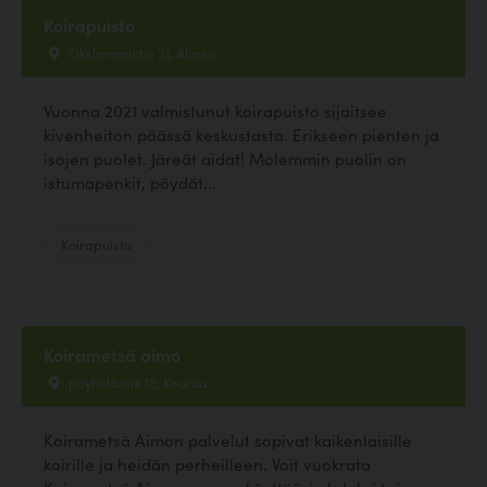
Koirapuisto
Okslammintie 31, Alavus
Vuonna 2021 valmistunut koirapuisto sijaitsee
kivenheiton päässä keskustasta. Erikseen pienten ja
isojen puolet. Järeät aidat! Molemmin puolin on
istumapenkit, pöydät...
Koirapuisto
Koirametsä aimo
pöyhöläntie 15, Keuruu
Koirametsä Aimon palvelut sopivat kaikenlaisille
koirille ja heidän perheilleen. Voit vuokrata