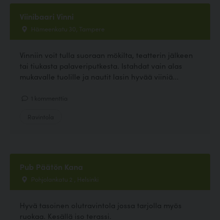
Viinibaari Vinni
Hämeenkatu 30, Tampere
Vinniin voit tulla suoraan mökilta, teatterin jälkeen
tai tiukasta palaveriputkesta. Istahdat vain alas
mukavalle tuolille ja nautit lasin hyvää viiniä...
1 kommenttia
Ravintola
Pub Päätön Kana
Pohjolankatu 2 , Helsinki
Hyvä tasoinen olutravintola jossa tarjolla myös
ruokaa. Kesällä iso terassi.