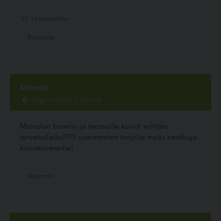
1 kommenttia
Ravintola
Manala
Dagmarinkatu 2, Helsinki
Manalan baariin ja terassille koirat erittäin
tervetulleita???? useimmiten tarjolla myös herkkuja
koirakavereille!
Ravintola