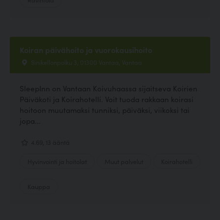
Koiran päivähoito ja vuorokausihoito
Sinikellonpolku 3, 01300 Vantaa, Vantaa
SleepInn on Vantaan Koivuhaassa sijaitseva Koirien
Päiväkoti ja Koirahotelli. Voit tuoda rakkaan koirasi
hoitoon muutamaksi tunniksi, päiväksi, viikoksi tai
jopa...
4.69, 13 ääntä
Hyvinvointi ja hoitolat
Muut palvelut
Koirahotelli
Kauppa