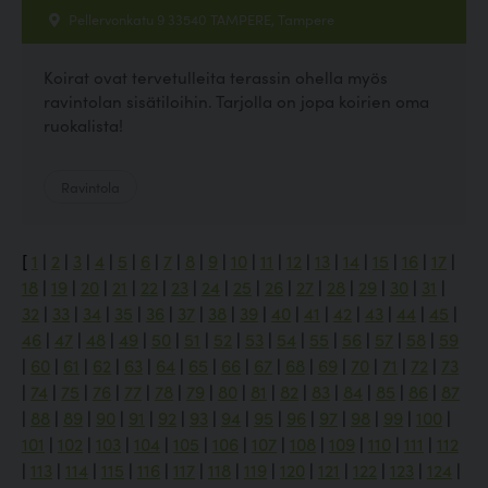
Pellervonkatu 9 33540 TAMPERE, Tampere
Koirat ovat tervetulleita terassin ohella myös
ravintolan sisätiloihin. Tarjolla on jopa koirien oma
ruokalista!
Ravintola
[
1
|
2
|
3
|
4
|
5
|
6
|
7
|
8
|
9
|
10
|
11
|
12
|
13
|
14
|
15
|
16
|
17
|
18
|
19
|
20
|
21
|
22
|
23
|
24
|
25
|
26
|
27
|
28
|
29
|
30
|
31
|
32
|
33
|
34
|
35
|
36
|
37
|
38
|
39
|
40
|
41
|
42
|
43
|
44
|
45
|
46
|
47
|
48
|
49
|
50
|
51
|
52
|
53
|
54
|
55
|
56
|
57
|
58
|
59
|
60
|
61
|
62
|
63
|
64
|
65
|
66
|
67
|
68
|
69
|
70
|
71
|
72
|
73
|
74
|
75
|
76
|
77
|
78
|
79
|
80
|
81
|
82
|
83
|
84
|
85
|
86
|
87
|
88
|
89
|
90
|
91
|
92
|
93
|
94
|
95
|
96
|
97
|
98
|
99
|
100
|
101
|
102
|
103
|
104
|
105
|
106
|
107
|
108
|
109
|
110
|
111
|
112
|
113
|
114
|
115
|
116
|
117
|
118
|
119
|
120
|
121
|
122
|
123
|
124
|