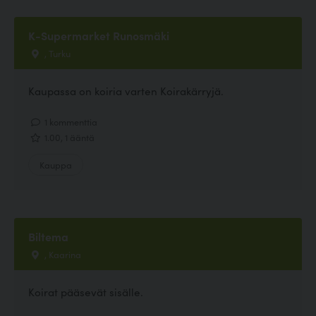
K-Supermarket Runosmäki
, Turku
Kaupassa on koiria varten Koirakärryjä.
1 kommenttia
1.00, 1 ääntä
Kauppa
Biltema
, Kaarina
Koirat pääsevät sisälle.