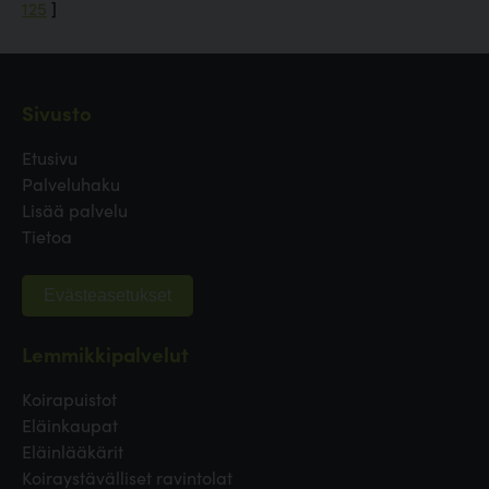
125
]
Sivusto
Etusivu
Palveluhaku
Lisää palvelu
Tietoa
Evästeasetukset
Lemmikkipalvelut
Koirapuistot
Eläinkaupat
Eläinlääkärit
Koiraystävälliset ravintolat