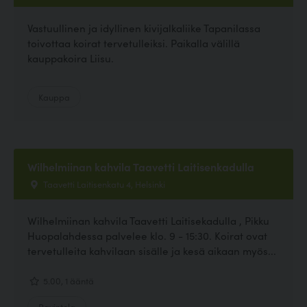
Vastuullinen ja idyllinen kivijalkaliike Tapanilassa
toivottaa koirat tervetulleiksi. Paikalla välillä
kauppakoira Liisu.
Kauppa
Wilhelmiinan kahvila Taavetti Laitisenkadulla
Taavetti Laitisenkatu 4, Helsinki
Wilhelmiinan kahvila Taavetti Laitisekadulla , Pikku
Huopalahdessa palvelee klo. 9 - 15:30. Koirat ovat
tervetulleita kahvilaan sisälle ja kesä aikaan myös...
5.00, 1 ääntä
Ravintola