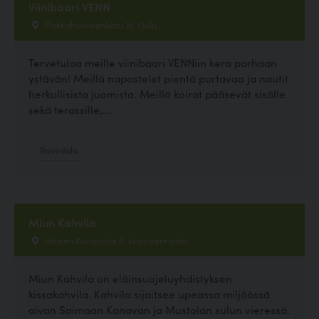
Viinibaari VENN
Pakkahuoneenkatu 16, Oulu
Tervetuloa meille viinibaari VENNiin kera parhaan
ystävän! Meillä napostelet pientä purtavaa ja nautit
herkullisista juomista. Meillä koirat pääsevät sisälle
sekä terassille,...
Ravintola
Miun Kahvila
Itäinen Kanavatie 6, Lappeenranta
Miun Kahvila on eläinsuojeluyhdistyksen
kissakahvila. Kahvila sijaitsee upeassa miljöössä
aivan Saimaan Kanavan ja Mustolan sulun vieressä.