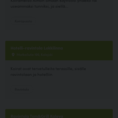
Koirametsä Aimon omaan käyttöösi yhdeksi tai
useammaksi tunniksi, ja siellä...
Koirapuisto
Hotelli-ravintola Lokkilinna
Matkailutie 199, Kalajoki
Koirat ovat tervetulleita terassille, sisälle
ravintolaan ja hotelliin
Ravintola
Ravintola Tom&Grill Kaleva