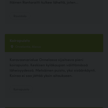
Itäinen Rantaraitti kulkee läheltä, joten...
Ravintola
Koirapuisto
Onnelantie, Alavus
Karavaanarialue Onnelassa sijaitseva pieni
koirapuisto. Keskisen kyläkaupan välittömässä
läheisyydessä. Metsäinen puisto, yksi sisäänkäynti.
Koiraa ei saa jättää yksin aitaukseen.
Koirapuisto