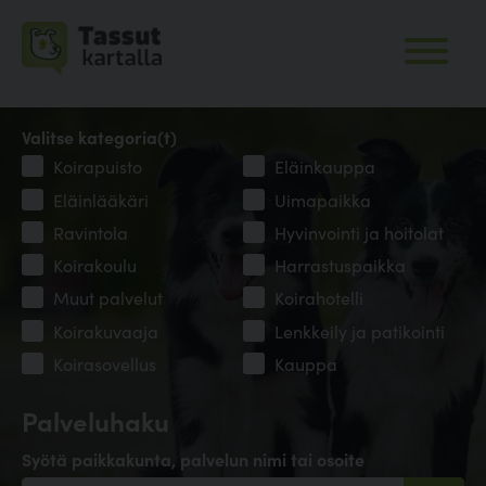
Valitse kategoria(t)
Koirapuisto
Eläinkauppa
Eläinlääkäri
Uimapaikka
Ravintola
Hyvinvointi ja hoitolat
Koirakoulu
Harrastuspaikka
Muut palvelut
Koirahotelli
Koirakuvaaja
Lenkkeily ja patikointi
Koirasovellus
Kauppa
Palveluhaku
Syötä paikkakunta, palvelun nimi tai osoite