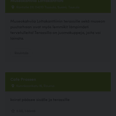
Museokahvila Lottakanttiini
Rantatie 39, 04310 Tuusula, Suomi, Tuusula
Museokahvila Lottakanttiinin terassille sekä museon
puutarhaan ovat myös lemmikit lämpimästi
tervetulleita! Terassilla on juomakuppeja, joita voi
lainata.
Ravintola
Cafe Prassen
Kuninkaankatu 16, Rauma
koirat pääsee sisälle ja terassille
5.00, 1 ääntä