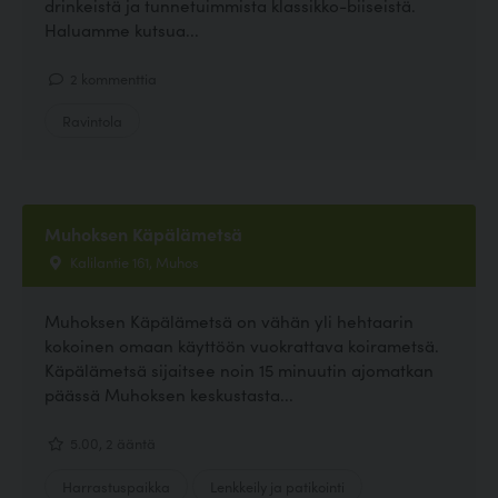
drinkeistä ja tunnetuimmista klassikko-biiseistä.
Haluamme kutsua...
2 kommenttia
Ravintola
Muhoksen Käpälämetsä
Kalilantie 161, Muhos
Muhoksen Käpälämetsä on vähän yli hehtaarin
kokoinen omaan käyttöön vuokrattava koirametsä.
Käpälämetsä sijaitsee noin 15 minuutin ajomatkan
päässä Muhoksen keskustasta...
5.00, 2 ääntä
Harrastuspaikka
Lenkkeily ja patikointi