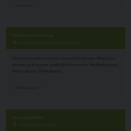
Ravintola
Eläintarvike Felecia
Kaskenpolttajantie, Pirkkala, Pirkkala
Monipuolisesti erilaisia lemmikkieläintarvikkeita ja
koirien ja kissojen laadukkaita ruokia. Verkkokauppa,
oma varasto Pirkkalassa.
Eläinkauppa
Koirapäiväkoti
isokarhunkierto 2, Akaa