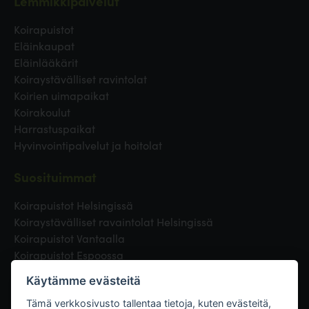
Lemmikkipalvelut
Koirapuistot
Eläinkaupat
Eläinlääkärit
Koiraystävälliset ravintolat
Koirien uimapaikat
Koirakoulut
Harrastuspaikat
Hyvinvointipalvelut ja hoitolat
Suosituimmat
Koirapuistot Helsingissä
Koiraystävälliset ravaintolat Helsingissä
Koirapuistot Vantaalla
Koirapuistot Espoossa
Koirapuistot Turussa
Käytämme evästeitä
Eläinlääkäri Helsingissä
Koirapuistot Tampereella
Tämä verkkosivusto tallentaa tietoja, kuten evästeitä,