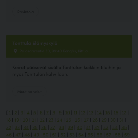
Ravintola
Tonttula Elämyskylä
Palosaarentie 30, 99140 Köngäs, Kittilä
Koirat pääsevät sisälle Tonttulan kaikkiin tiloihin ja
myös Tonttulan kahvilaan.
Muut palvelut
[
1
|
2
|
3
|
4
|
5
|
6
|
7
|
8
|
9
|
10
|
11
|
12
|
13
|
14
|
15
|
16
|
17
|
18
|
19
|
20
|
21
|
22
|
23
|
24
|
25
|
26
|
27
|
28
|
29
|
30
|
31
|
32
|
33
|
34
|
35
|
36
|
37
|
38
|
39
|
40
|
41
|
42
|
43
|
44
|
45
|
46
|
47
|
48
|
49
|
50
|
51
|
52
|
53
|
54
|
55
|
56
|
57
|
58
|
59