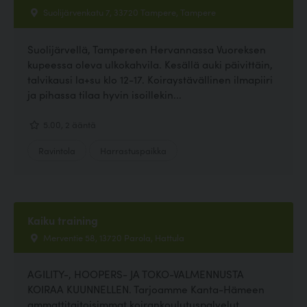
Suolijärvenkatu 7, 33720 Tampere, Tampere
Suolijärvellä, Tampereen Hervannassa Vuoreksen
kupeessa oleva ulkokahvila. Kesällä auki päivittäin,
talvikausi la+su klo 12-17. Koiraystävällinen ilmapiiri
ja pihassa tilaa hyvin isoillekin...
5.00, 2 ääntä
Ravintola
Harrastuspaikka
Kaiku training
Merventie 58, 13720 Parola, Hattula
AGILITY-, HOOPERS- JA TOKO-VALMENNUSTA
KOIRAA KUUNNELLEN. Tarjoamme Kanta-Hämeen
ammattitaitoisimmat koirankoulutuspalvelut