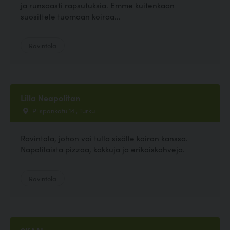
ja runsaasti rapsutuksia. Emme kuitenkaan
suosittele tuomaan koiraa...
Ravintola
Lilla Neapolitan
Piispankatu 14 , Turku
Ravintola, johon voi tulla sisälle koiran kanssa.
Napolilaista pizzaa, kakkuja ja erikoiskahveja.
Ravintola