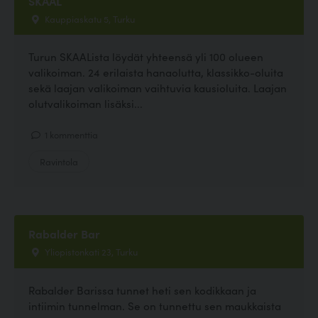
SKAAL
Kauppiaskatu 5, Turku
Turun SKAALista löydät yhteensä yli 100 olueen
valikoiman. 24 erilaista hanaolutta, klassikko-oluita
sekä laajan valikoiman vaihtuvia kausioluita. Laajan
olutvalikoiman lisäksi...
1 kommenttia
Ravintola
Rabalder Bar
Yliopistonkati 23, Turku
Rabalder Barissa tunnet heti sen kodikkaan ja
intiimin tunnelman. Se on tunnettu sen maukkaista