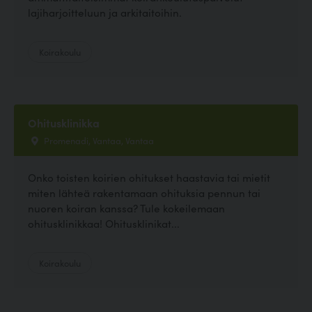
lajiharjoitteluun ja arkitaitoihin.
Koirakoulu
Ohitusklinikka
Promenadi, Vantaa, Vantaa
Onko toisten koirien ohitukset haastavia tai mietit
miten lähteä rakentamaan ohituksia pennun tai
nuoren koiran kanssa? Tule kokeilemaan
ohitusklinikkaa! Ohitusklinikat...
Koirakoulu