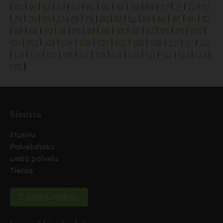
|
60
|
61
|
62
|
63
|
64
|
65
|
66
|
67
|
68
|
69
|
70
|
71
|
72
|
73
|
74
|
75
|
76
|
77
|
78
|
79
|
80
|
81
|
82
|
83
|
84
|
85
|
86
|
87
|
88
|
89
|
90
|
91
|
92
|
93
|
94
|
95
|
96
|
97
|
98
|
99
|
100
|
101
|
102
|
103
|
104
|
105
|
106
|
107
|
108
|
109
|
110
|
111
|
112
|
113
|
114
|
115
|
116
|
117
|
118
|
119
|
120
|
121
|
122
|
123
|
124
|
125
]
Sivusto
Etusivu
Palveluhaku
Lisää palvelu
Tietoa
Evästeasetukset