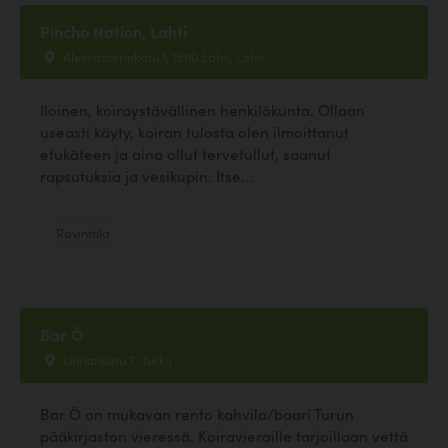
Pincho Nation, Lahti
Aleksanterinkatu 1, 15110 Lahti, Lahti
Iloinen, koiraystävällinen henkilökunta. Ollaan
useasti käyty, koiran tulosta olen ilmoittanut
etukäteen ja aina ollut tervetullut, saanut
rapsutuksia ja vesikupin. Itse...
Ravintola
Bar Ö
Linnankatu 7, Turku
Bar Ö on mukavan rento kahvila/baari Turun
pääkirjaston vieressä. Koiravieraille tarjoillaan vettä