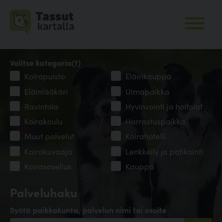
Valitse kategoria(t)
Koirapuisto
Eläinkauppa
Eläinlääkäri
Uimapaikka
Ravintola
Hyvinvointi ja hoitolat
Koirakoulu
Harrastuspaikka
Muut palvelut
Koirahotelli
Koirakuvaaja
Lenkkeily ja patikointi
Koirasovellus
Kauppa
Palveluhaku
Syötä paikkakunta, palvelun nimi tai osoite