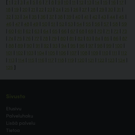
[
1
|
2
|
3
|
4
|
5
|
6
|
7
|
8
|
9
|
10
|
11
|
12
|
13
|
14
|
15
|
16
|
17
|
18
|
19
|
20
|
21
|
22
|
23
|
24
|
25
|
26
|
27
|
28
|
29
|
30
|
31
|
32
|
33
|
34
|
35
|
36
|
37
|
38
|
39
|
40
|
41
|
42
|
43
|
44
|
45
|
46
|
47
|
48
|
49
|
50
|
51
|
52
|
53
|
54
|
55
|
56
|
57
|
58
|
59
|
60
|
61
|
62
|
63
|
64
|
65
|
66
|
67
|
68
|
69
|
70
|
71
|
72
|
73
|
74
|
75
|
76
|
77
|
78
|
79
|
80
|
81
|
82
|
83
|
84
|
85
|
86
|
87
|
88
|
89
|
90
|
91
|
92
|
93
|
94
|
95
|
96
|
97
|
98
|
99
|
100
|
101
|
102
|
103
|
104
|
105
|
106
|
107
|
108
|
109
|
110
|
111
|
112
|
113
|
114
|
115
|
116
|
117
|
118
|
119
|
120
|
121
|
122
|
123
|
124
|
125
]
Sivusto
Etusivu
Palveluhaku
Lisää palvelu
Tietoa