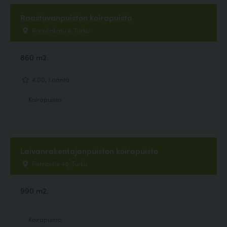
Raastuvanpuiston koirapuisto
Raadinkatu 4, Turku
860 m2.
4.00, 1 ääntä
Koirapuisto
Laivanrakentajanpuiston koirapuisto
Pernontie 45, Turku
990 m2.
Koirapuisto