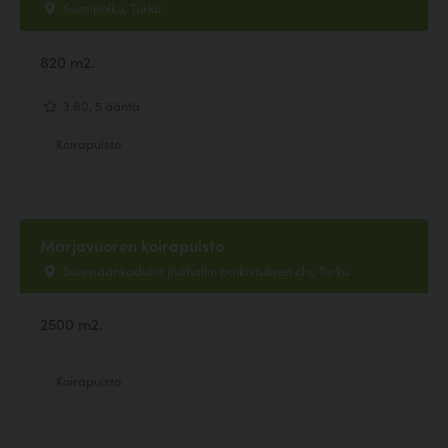
Suitsipolku, Turku
820 m2.
3.80, 5 ääntä
Koirapuisto
Marjavuoren koirapuisto
Suurpäänkadulta jäähallin paikoituksen ohi, Turku
2500 m2.
Koirapuisto