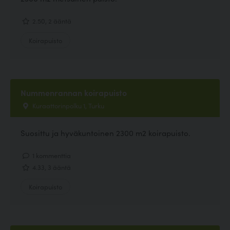
2.50, 2 ääntä
Koirapuisto
Nummenrannan koirapuisto
Kuraattorinpolku 1, Turku
Suosittu ja hyväkuntoinen 2300 m2 koirapuisto.
1 kommenttia
4.33, 3 ääntä
Koirapuisto