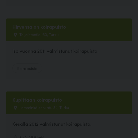
Hirvensalon koirapuisto
Toijaistentie 160, Turku
Iso vuonna 2011 valmistunut koirapuisto.
Koirapuisto
Kupittaan koirapuisto
Lemminkäisenkatu 32, Turku
Kesällä 2012 valmistunut koirapuisto.
3.42, 26 ääntä