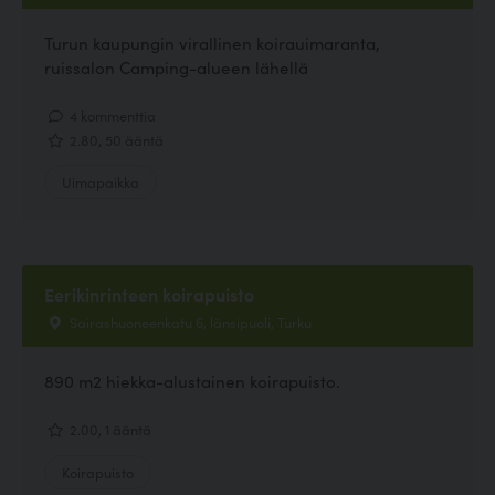
Turun kaupungin virallinen koirauimaranta,
ruissalon Camping-alueen lähellä
4 kommenttia
2.80, 50 ääntä
Uimapaikka
Eerikinrinteen koirapuisto
Sairashuoneenkatu 6, länsipuoli, Turku
890 m2 hiekka-alustainen koirapuisto.
2.00, 1 ääntä
Koirapuisto