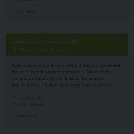
Koirapuisto
Lemmikkitalo Onnen Lemmikit
Peltolamminkatu 40, Tampere
Valikoimiin kuuluvat ruoat, lelut, herkut ja tarvikkeet
kissoille, koirille ja pienlemmikeille. Myös muita
palveluita, kuten: Kynnenleikkuu, lomahoito,
kotiinkuljetus, haukunrajoitinpantojen vuokraus....
2 kommenttia
4.00, 16 ääntä
Eläinkauppa