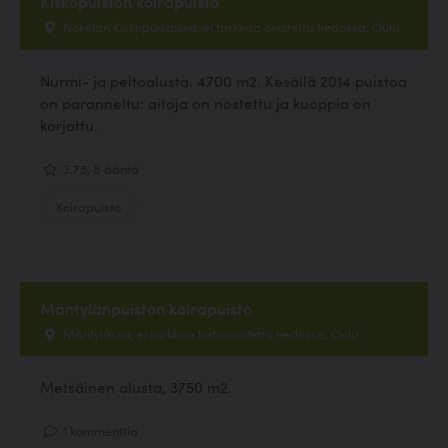
Kiskopuiston koirapuisto
Nokelan Kiskopuistossa, ei tarkkaa osoitetta tiedossa, Oulu
Nurmi- ja peltoalusta. 4700 m2. Kesällä 2014 puistoa
on paranneltu: aitoja on nostettu ja kuoppia on
korjattu.
3.75, 8 ääntä
Koirapuisto
Mäntylänpuiston koirapuisto
Mäntylässä, ei tarkkaa katuosoitetta tiedossa, Oulu
Metsäinen alusta, 3750 m2.
1 kommenttia