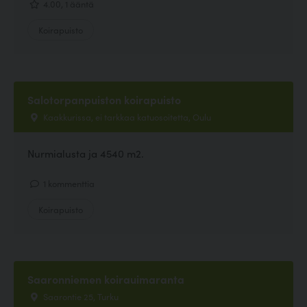
4.00, 1 ääntä
Koirapuisto
Salotorpanpuiston koirapuisto
Kaakkurissa, ei tarkkaa katuosoitetta, Oulu
Nurmialusta ja 4540 m2.
1 kommenttia
Koirapuisto
Saaronniemen koirauimaranta
Saarontie 25, Turku