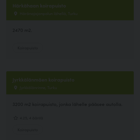
Härkähaan koirapuisto
Häränajajanpolun lähellä, Turku
2470 m2.
Koirapuisto
Jyrkkälänmäen koirapuisto
Jyrkkälänrinne, Turku
3200 m2 koirapuisto, jonka lähelle pääsee autolla.
4.25, 4 ääntä
Koirapuisto