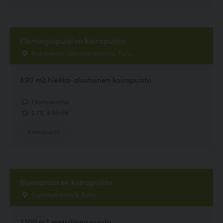
Fleminginpuiston koirapuisto
Nokiankatu, ylämäen päässä, Turku
890 m2 hiekka-alustainen koirapuisto.
1 kommenttia
2.75, 4 ääntä
Koirapuisto
Nunnavuoren koirapuisto
Signalistinkatu 9, Turku
2300 m2 metsäinen puisto.