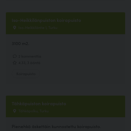
Iso-Heikkilänpuiston koirapuisto
Iso-Heikkiläntie 1, Turku
3100 m2.
2 kommenttia
4.33, 3 ääntä
Koirapuisto
Tähkäpuiston koirapuisto
Tähkäpolku, Turku
Pienehkö äskettäin kunnostettu koirapuisto.