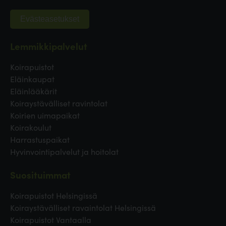
Evästeasetukset
Lemmikkipalvelut
Koirapuistot
Eläinkaupat
Eläinlääkärit
Koiraystävälliset ravintolat
Koirien uimapaikat
Koirakoulut
Harrastuspaikat
Hyvinvointipalvelut ja hoitolat
Suosituimmat
Koirapuistot Helsingissä
Koiraystävälliset ravaintolat Helsingissä
Koirapuistot Vantaalla