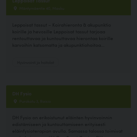
Leppoisat Tassut
Mäntymäentie 40, Masku
Leppoisat tassut – Koirahieronta & akupunktio
koirille ja hevosille Leppoisat tassut tarjoaa
rentouttavaa ja kuntouttavaa hierontaa koirille
karvoihin katsomatta ja akupunktiohoitoa...
Hyvinvointi ja hoitolat
DH Fysio
Purokatu 3, Raisio
DH Fysio on erikoistunut eläinten hyvinvoinnin
edistämiseen ja kuntouttamiseen erityisesti
eläinfysioterapian avulla. Samassa talossa toimivat