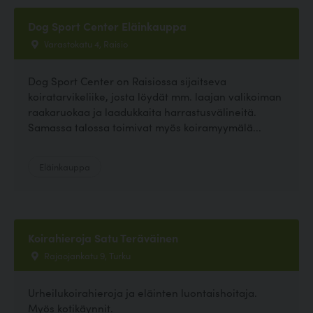
Dog Sport Center Eläinkauppa
Varastokatu 4, Raisio
Dog Sport Center on Raisiossa sijaitseva
koiratarvikeliike, josta löydät mm. laajan valikoiman
raakaruokaa ja laadukkaita harrastusvälineitä.
Samassa talossa toimivat myös koiramyymälä...
Eläinkauppa
Koirahieroja Satu Teräväinen
Rajaojankatu 9, Turku
Urheilukoirahieroja ja eläinten luontaishoitaja.
Myös kotikäynnit.