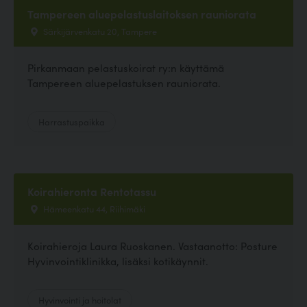
Tampereen aluepelastuslaitoksen rauniorata
Särkijärvenkatu 20, Tampere
Pirkanmaan pelastuskoirat ry:n käyttämä
Tampereen aluepelastuksen rauniorata.
Harrastuspaikka
Koirahieronta Rentotassu
Hämeenkatu 44, Riihimäki
Koirahieroja Laura Ruoskanen. Vastaanotto: Posture
Hyvinvointiklinikka, lisäksi kotikäynnit.
Hyvinvointi ja hoitolat