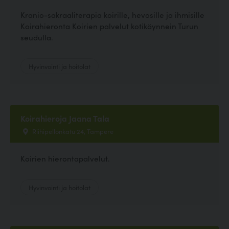
Kranio-sakraaliterapia koirille, hevosille ja ihmisille
Koirahieronta Koirien palvelut kotikäynnein Turun
seudulla.
Hyvinvointi ja hoitolat
Koirahieroja Jaana Tala
Riihipellonkatu 24, Tampere
Koirien hierontapalvelut.
Hyvinvointi ja hoitolat