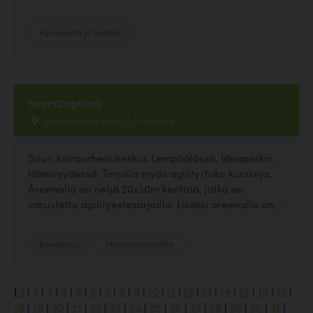
Hyvinvointi ja hoitolat
SportDogPark
Ruokosmetsänkatu 12, Lempäälä
Suuri koiraurheilukeskus Lempäälässä, Ideaparkin
läheisyydessä. Tarjolla myös agility/toko kursseja.
Areenalla on neljä 20x30m kenttää, jotka on
varustettu agilityestesarjoilla. Lisäksi areenalla on...
Koirakoulu
Harrastuspaikka
[
1
|
2
|
3
|
4
|
5
|
6
|
7
|
8
|
9
|
10
|
11
|
12
|
13
|
14
|
15
|
16
|
17
|
18
|
19
|
20
|
21
|
22
|
23
|
24
|
25
|
26
|
27
|
28
|
29
|
30
|
31
|