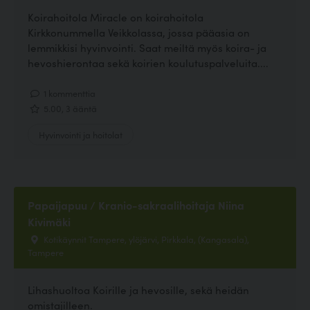
Koirahoitola Miracle on koirahoitola
Kirkkonummella Veikkolassa, jossa pääasia on
lemmikkisi hyvinvointi. Saat meiltä myös koira- ja
hevoshierontaa sekä koirien koulutuspalveluita....
1 kommenttia
5.00, 3 ääntä
Hyvinvointi ja hoitolat
Papaijapuu / Kranio-sakraalihoitaja Niina
Kivimäki
Kotikäynnit Tampere, ylöjärvi, Pirkkala, (Kangasala),
Tampere
Lihashuoltoa Koirille ja hevosille, sekä heidän
omistajilleen.