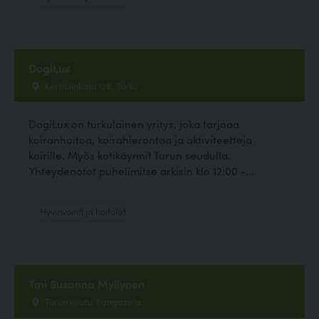
DogiLux
Kerttulinkatu 12B, Turku
DogiLux on turkulainen yritys, joka tarjoaa
koiranhoitoa, koirahierontaa ja aktiviteetteja
koirille. Myös kotikäynnit Turun seudulla.
Yhteydenotot puhelimitse arkisin klo 12:00 -...
Hyvinvointi ja hoitolat
Tmi Susanna Myllynen
Turun seutu, Kangasala