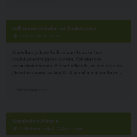
Koillismaan Koirakerhon koulutusalue
Raviradantie, Kuusamo
Alueella sijaitsee Koillismaan Koirakerhon
koulutuskenttä ja rauniorata. Koirakerhon
varauskalenterista jäsenet näkevät, milloin alue on
jäsenten vapaassa käytössä ja milloin alueella on...
Harrastuspaikka
Koirahoitola Miracle
Eerikinkartanontie 311 D, Kirkkonummi