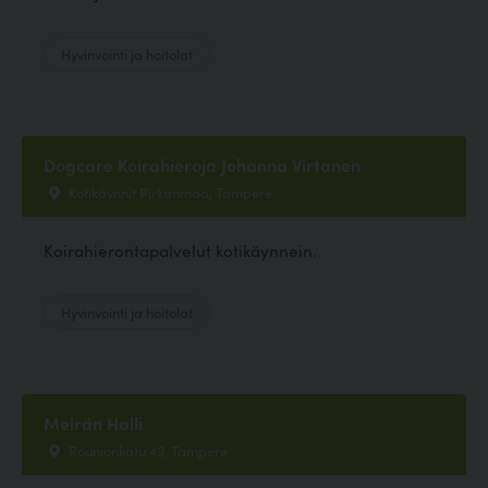
Hyvinvointi ja hoitolat
Dogcare Koirahieroja Johanna Virtanen
Kotikäynnit Pirkanmaa, Tampere
Koirahierontapalvelut kotikäynnein.
Hyvinvointi ja hoitolat
Meirän Halli
Rounionkatu 49, Tampere