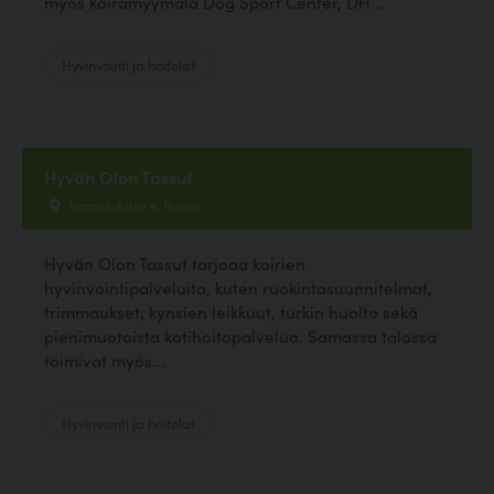
myös koiramyymälä Dog Sport Center, DH...
Hyvinvointi ja hoitolat
Hyvän Olon Tassut
Varastokatu 4, Raisio
Hyvän Olon Tassut tarjoaa koirien
hyvinvointipalveluita, kuten ruokintasuunnitelmat,
trimmaukset, kynsien leikkuut, turkin huolto sekä
pienimuotoista kotihoitopalvelua. Samassa talossa
toimivat myös...
Hyvinvointi ja hoitolat