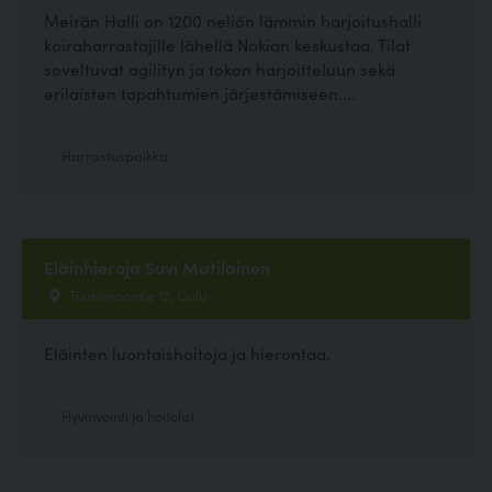
Meirän Halli on 1200 neliön lämmin harjoitushalli
koiraharrastajille lähellä Nokian keskustaa. Tilat
soveltuvat agilityn ja tokon harjoitteluun sekä
erilaisten tapahtumien järjestämiseen....
Harrastuspaikka
Eläinhieroja Suvi Matilainen
Tuohimaantie 12, Oulu
Eläinten luontaishoitoja ja hierontaa.
Hyvinvointi ja hoitolat