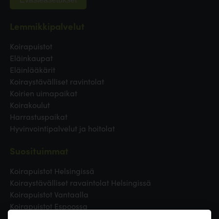
Lemmikkipalvelut
Koirapuistot
Eläinkaupat
Eläinlääkärit
Koiraystävälliset ravintolat
Koirien uimapaikat
Koirakoulut
Harrastuspaikat
Hyvinvointipalvelut ja hoitolat
Suosituimmat
Koirapuistot Helsingissä
Koiraystävälliset ravaintolat Helsingissä
Koirapuistot Vantaalla
Koirapuistot Espoossa
Koirapuistot Turussa