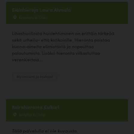
Eläinhieroja Laura Ahmala
Ketokatu 8, Oulu
Lihashuollosta huolehtiminen on erittäin tärkeää
sekä urheilu- että kotikoirille. Hieronta poistaa
kuona-aineita elimistöstä ja nopeuttaa
palautumista. Lisäksi hieronta vilkastuttaa
verenkiertoa...
Hyvinvointi ja hoitolat
Koirahieronta Kulkuri
Kuovitie 6, Oulu
Tällä palvelulla ei ole kuvausta.