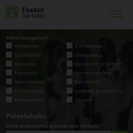
Valitse kategoria(t)
Koirapuisto
Eläinkauppa
Eläinlääkäri
Uimapaikka
Ravintola
Hyvinvointi ja hoitolat
Koirakoulu
Harrastuspaikka
Muut palvelut
Koirahotelli
Koirakuvaaja
Lenkkeily ja patikointi
Koirasovellus
Kauppa
Palveluhaku
Syötä paikkakunta, palvelun nimi tai osoite