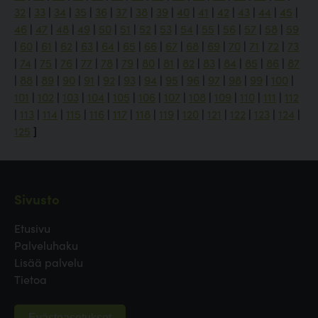
32
|
33
|
34
|
35
|
36
|
37
|
38
|
39
|
40
|
41
|
42
|
43
|
44
|
45
|
46
|
47
|
48
|
49
|
50
|
51
|
52
|
53
|
54
|
55
|
56
|
57
|
58
|
59
|
60
|
61
|
62
|
63
|
64
|
65
|
66
|
67
|
68
|
69
|
70
|
71
|
72
|
73
|
74
|
75
|
76
|
77
|
78
|
79
|
80
|
81
|
82
|
83
|
84
|
85
|
86
|
87
|
88
|
89
|
90
|
91
|
92
|
93
|
94
|
95
|
96
|
97
|
98
|
99
|
100
|
101
|
102
|
103
|
104
|
105
|
106
|
107
|
108
|
109
|
110
|
111
|
112
|
113
|
114
|
115
|
116
|
117
|
118
|
119
|
120
|
121
|
122
|
123
|
124
|
125
]
Sivusto
Etusivu
Palveluhaku
Lisää palvelu
Tietoa
Evästeasetukset