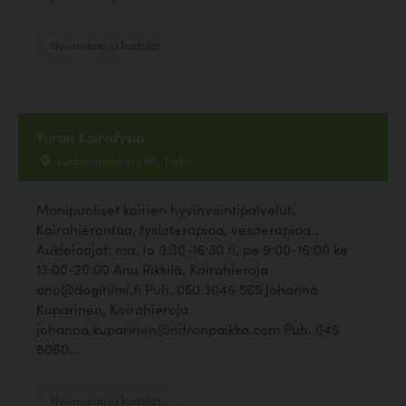
Hyvinvointi ja hoitolat
Turun Koirafysio
Lukkosepänkatu 6A, Turku
Monipuoliset koirien hyvinvointipalvelut.
Koirahierontaa, fysioterapiaa, vesiterapiaa..
Aukioloajat: ma, to 9:30-16:30 ti, pe 9:00-16:00 ke
13:00-20:00 Anu Rikkilä, Koirahieroja
anu@dogitiimi.fi Puh. 050 3046 565 Johanna
Kuparinen, Koirahieroja
johanna.kuparinen@nitronpaikka.com Puh. 045
8060...
Hyvinvointi ja hoitolat