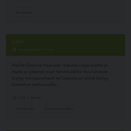
Ravintola
OSTY
Kansipojantie 6, Oulu
Meillä Ostyssa treenaat rodusta riippumatta ja
myös ei-jäsenet ovat tervetulleita! Koulutuksia
löytyy monipuolisesti eri lajeista ja niistä löytyy
lisätietoa nettisivuilta...
3.50, 2 ääntä
Koirakoulu
Harrastuspaikka