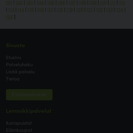
101
|
102
|
103
|
104
|
105
|
106
|
107
|
108
|
109
|
110
|
111
|
112
|
113
|
114
|
115
|
116
|
117
|
118
|
119
|
120
|
121
|
122
|
123
|
124
|
125
]
Sivusto
Etusivu
Palveluhaku
Lisää palvelu
Tietoa
Evästeasetukset
Lemmikkipalvelut
Koirapuistot
Eläinkaupat