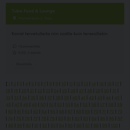
Tuba Food & Lounge
Mannenkatu 2, Oulu
Koirat tervetulleita niin sisälle kuin terassillekin
1 kommenttia
5.00, 2 ääntä
Ravintola
[
1
|
2
|
3
|
4
|
5
|
6
|
7
|
8
|
9
|
10
|
11
|
12
|
13
|
14
|
15
|
16
|
17
|
18
|
19
|
20
|
21
|
22
|
23
|
24
|
25
|
26
|
27
|
28
|
29
|
30
|
31
|
32
|
33
|
34
|
35
|
36
|
37
|
38
|
39
|
40
|
41
|
42
|
43
|
44
|
45
|
46
|
47
|
48
|
49
|
50
|
51
|
52
|
53
|
54
|
55
|
56
|
57
|
58
|
59
|
60
|
61
|
62
|
63
|
64
|
65
|
66
|
67
|
68
|
69
|
70
|
71
|
72
|
73
|
74
|
75
|
76
|
77
|
78
|
79
|
80
|
81
|
82
|
83
|
84
|
85
|
86
|
87
|
88
|
89
|
90
|
91
|
92
|
93
|
94
|
95
|
96
|
97
|
98
|
99
|
100
|