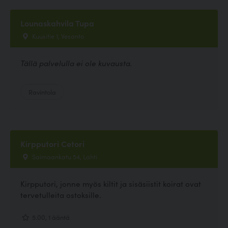
Lounaskahvila Tupa
Kuusitie 1, Vesanto
Tällä palvelulla ei ole kuvausta.
Ravintola
Kirpputori Cetori
Saimaankatu 54, Lahti
Kirpputori, jonne myös kiltit ja sisäsiistit koirat ovat
tervetulleita ostoksille.
5.00, 1 ääntä