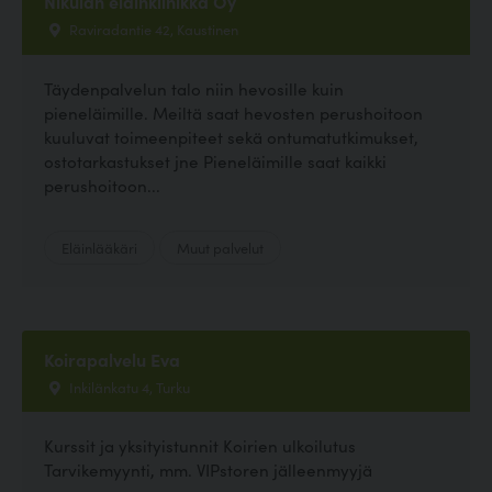
Nikulan eläinklinikka Oy
Raviradantie 42, Kaustinen
Täydenpalvelun talo niin hevosille kuin
pieneläimille. Meiltä saat hevosten perushoitoon
kuuluvat toimeenpiteet sekä ontumatutkimukset,
ostotarkastukset jne Pieneläimille saat kaikki
perushoitoon...
Eläinlääkäri
Muut palvelut
Koirapalvelu Eva
Inkilänkatu 4, Turku
Kurssit ja yksityistunnit Koirien ulkoilutus
Tarvikemyynti, mm. VIPstoren jälleenmyyjä