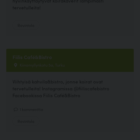
hyvinkäyttäytyvät koirakaverit lämpimästi
tervetulleita!
Ravintola
Fiilis Café&Bistro
Kiinamyllynkatu 5a, Turku
Viihtyisä kahvila&bistro, jonne koirat ovat
tervetulleita! Instagramissa @fiiliscafebistro
Facebookissa Fiilis Café&Bistro
1 kommenttia
Ravintola