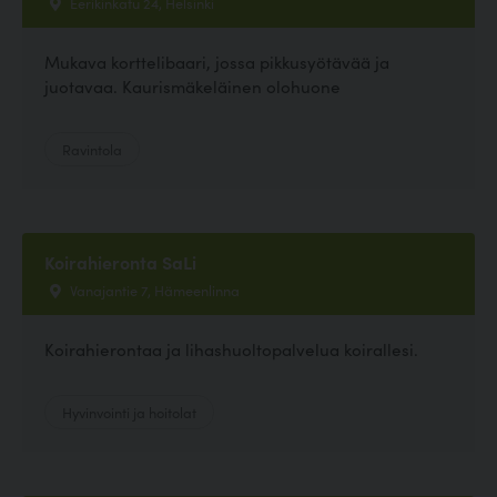
Eerikinkatu 24, Helsinki
Mukava korttelibaari, jossa pikkusyötävää ja
juotavaa. Kaurismäkeläinen olohuone
Ravintola
Koirahieronta SaLi
Vanajantie 7, Hämeenlinna
Koirahierontaa ja lihashuoltopalvelua koirallesi.
Hyvinvointi ja hoitolat