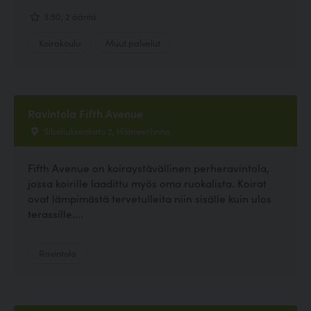
3.50, 2 ääntä
Koirakoulu
Muut palvelut
Ravintola Fifth Avenue
Sibeliuksenkatu 2, Hämeenlinna
Fifth Avenue on koiraystävällinen perheravintola,
jossa koirille laadittu myös oma ruokalista. Koirat
ovat lämpimästä tervetulleita niin sisälle kuin ulos
terassille....
Ravintola