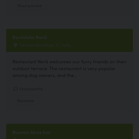
Muut palvelut
Ravintola Nerå
Läntinen Rantakatu 37, Turku
Restaurant Nerå welcomes our furry friends on their
outdoor terrace. The restaurant is very popular
among dog owners, and the...
1 kommenttia
Ravintola
Buenos Aires bar