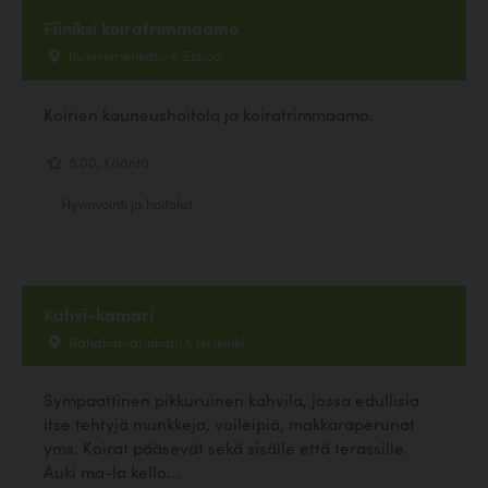
Fiiniksi koiratrimmaamo
Iivisniemenkatu 4, Espoo
Koirien kauneushoitola ja koiratrimmaamo.
5.00, 1 ääntä
Hyvinvointi ja hoitolat
Kahvi-kamari
Rahakamarinkatu 1, Helsinki
Sympaattinen pikkuruinen kahvila, jossa edullisia
itse tehtyjä munkkeja, voileipiä, makkaraperunat
yms. Koirat pääsevät sekä sisälle että terassille.
Auki ma-la kello...