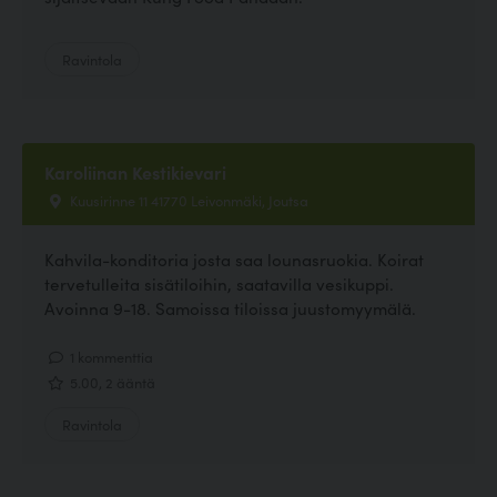
Ravintola
Karoliinan Kestikievari
Kuusirinne 11 41770 Leivonmäki, Joutsa
Kahvila-konditoria josta saa lounasruokia. Koirat
tervetulleita sisätiloihin, saatavilla vesikuppi.
Avoinna 9-18. Samoissa tiloissa juustomyymälä.
1 kommenttia
5.00, 2 ääntä
Ravintola