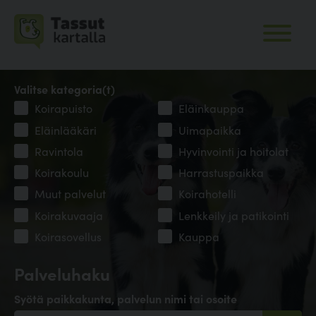
Valitse kategoria(t)
Koirapuisto
Eläinkauppa
Eläinlääkäri
Uimapaikka
Ravintola
Hyvinvointi ja hoitolat
Koirakoulu
Harrastuspaikka
Muut palvelut
Koirahotelli
Koirakuvaaja
Lenkkeily ja patikointi
Koirasovellus
Kauppa
Palveluhaku
Syötä paikkakunta, palvelun nimi tai osoite