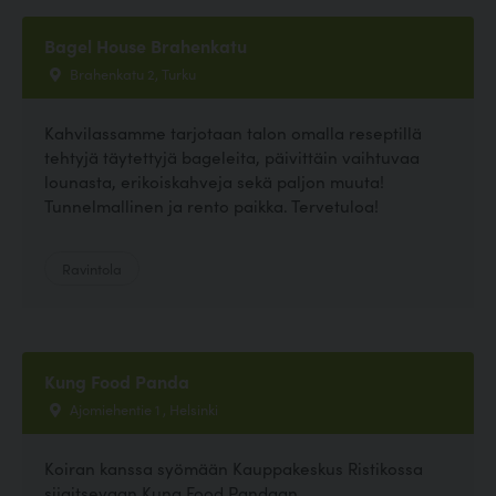
Bagel House Brahenkatu
Brahenkatu 2, Turku
Kahvilassamme tarjotaan talon omalla reseptillä
tehtyjä täytettyjä bageleita, päivittäin vaihtuvaa
lounasta, erikoiskahveja sekä paljon muuta!
Tunnelmallinen ja rento paikka. Tervetuloa!
Ravintola
Kung Food Panda
Ajomiehentie 1 , Helsinki
Koiran kanssa syömään Kauppakeskus Ristikossa
sijaitsevaan Kung Food Pandaan.