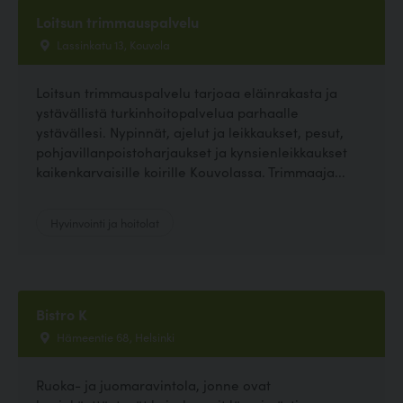
Loitsun trimmauspalvelu
Lassinkatu 13, Kouvola
Loitsun trimmauspalvelu tarjoaa eläinrakasta ja
ystävällistä turkinhoitopalvelua parhaalle
ystävällesi. Nypinnät, ajelut ja leikkaukset, pesut,
pohjavillanpoistoharjaukset ja kynsienleikkaukset
kaikenkarvaisille koirille Kouvolassa. Trimmaaja...
Hyvinvointi ja hoitolat
Bistro K
Hämeentie 68, Helsinki
Ruoka- ja juomaravintola, jonne ovat