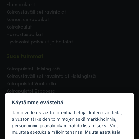
Eläinlääkärit
Koiraystävälliset ravintolat
Koirien uimapaikat
Koirakoulut
Harrastuspaikat
Hyvinvointipalvelut ja hoitolat
Suosituimmat
Koirapuistot Helsingissä
Koiraystävälliset ravaintolat Helsingissä
Koirapuistot Vantaalla
Koirapuistot Espoossa
Koirapuistot Turussa
Käytämme evästeitä
Eläinlääkäri Helsingissä
Koirapuistot Tampereella
Tämä verkkosivusto tallentaa tietoja, kuten evästeitä,
sivuston tärkeiden toimintojen sekä markkinoinnin,
personoinnin ja analytiikan mahdollistamiseksi. Voit
Linkit
muuttaa asetuksia milloin tahansa.
Muuta asetuksia