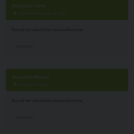
Ravintola Tintå
Läntinen Rantakatu 9, Turku
Koirat tervetulleita terassillemme!
Ravintola
Ravintola Blanko
Aurakatu 1, Turku
Koirat tervetulleita terassillemme
Ravintola