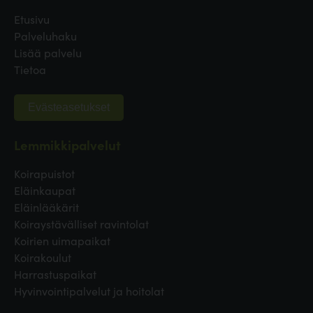
Etusivu
Palveluhaku
Lisää palvelu
Tietoa
Evästeasetukset
Lemmikkipalvelut
Koirapuistot
Eläinkaupat
Eläinlääkärit
Koiraystävälliset ravintolat
Koirien uimapaikat
Koirakoulut
Harrastuspaikat
Hyvinvointipalvelut ja hoitolat