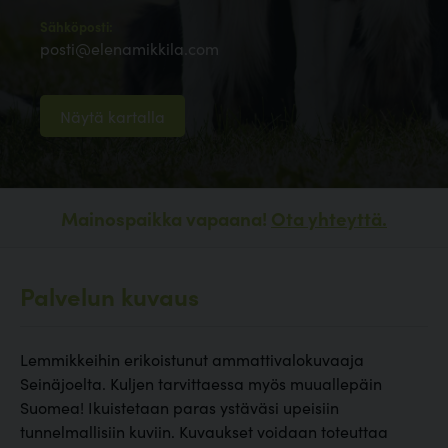
Sähköposti:
posti@elenamikkila.com
Näytä kartalla
Mainospaikka vapaana!
Ota yhteyttä.
Palvelun kuvaus
Lemmikkeihin erikoistunut ammattivalokuvaaja
Seinäjoelta. Kuljen tarvittaessa myös muuallepäin
Suomea! Ikuistetaan paras ystäväsi upeisiin
tunnelmallisiin kuviin. Kuvaukset voidaan toteuttaa