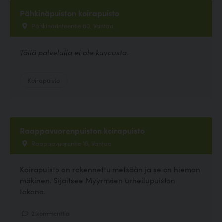
Pähkinäpuiston koirapuisto
Pähkinärinteentie 60, Vantaa
Tällä palvelulla ei ole kuvausta.
Koirapuisto
Raappavuorenpuiston koirapuisto
Raappavuorentie 16, Vantaa
Koirapuisto on rakennettu metsään ja se on hieman
mäkinen. Sijaitsee Myyrmäen urheilupuiston
takana.
2 kommenttia