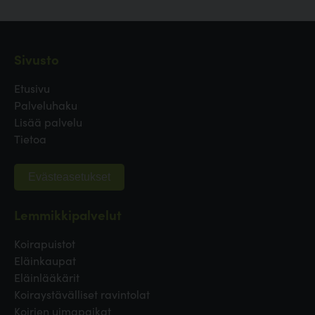
Sivusto
Etusivu
Palveluhaku
Lisää palvelu
Tietoa
Evästeasetukset
Lemmikkipalvelut
Koirapuistot
Eläinkaupat
Eläinlääkärit
Koiraystävälliset ravintolat
Koirien uimapaikat