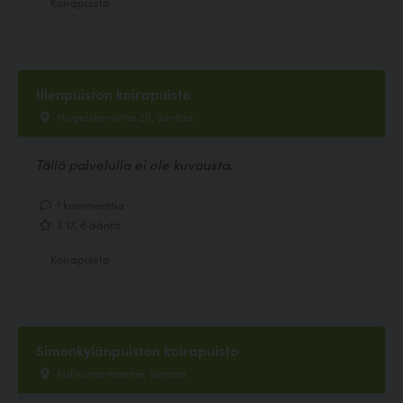
Koirapuisto
Illenpuiston koirapuisto
Hagelstamintie 26, Vantaa
Tällä palvelulla ei ole kuvausta.
1 kommenttia
3.17, 6 ääntä
Koirapuisto
Simonkylänpuiston koirapuisto
Kallioimarteentie, Vantaa