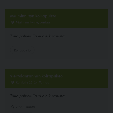
Malminniityn koirapuisto
Malminniityntie, Vantaa
Tällä palvelulla ei ole kuvausta.
Koirapuisto
Viertolanrannan koirapuisto
Kaislatie 22-24, Vantaa
Tällä palvelulla ei ole kuvausta.
2.27, 11 ääntä