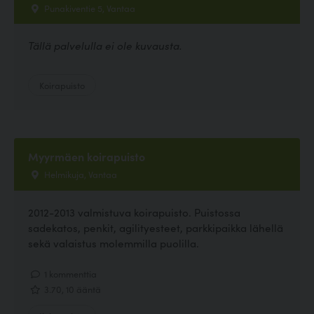
Punakiventie 5, Vantaa
Tällä palvelulla ei ole kuvausta.
Koirapuisto
Myyrmäen koirapuisto
Helmikuja, Vantaa
2012-2013 valmistuva koirapuisto. Puistossa
sadekatos, penkit, agilityesteet, parkkipaikka lähellä
sekä valaistus molemmilla puolilla.
1 kommenttia
3.70, 10 ääntä