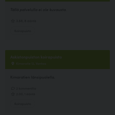
Tällä palvelulla ei ole kuvausta.
3.88, 8 ääntä
Koirapuisto
Askistonpuiston koirapuisto
Kimaratie 12, Vantaa
Kimaratien länsipuolella.
2 kommenttia
2.00, 1 ääntä
Koirapuisto