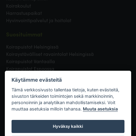
Koirakoulut
Harrastuspaikat
Hyvinvointipalvelut ja hoitolat
Suosituimmat
Koirapuistot Helsingissä
Koiraystävälliset ravaintolat Helsingissä
Koirapuistot Vantaalla
Koirapuistot Espoossa
Koirapuistot Turussa
Käytämme evästeitä
Eläinlääkäri Helsingissä
Koirapuistot Tampereella
Tämä verkkosivusto tallentaa tietoja, kuten evästeitä,
sivuston tärkeiden toimintojen sekä markkinoinnin,
personoinnin ja analytiikan mahdollistamiseksi. Voit
Linkit
muuttaa asetuksia milloin tahansa.
Muuta asetuksia
Hyväksy kaikki