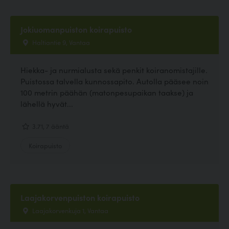
Jokiuomanpuiston koirapuisto
Haltiantie 9, Vantaa
Hiekka- ja nurmialusta sekä penkit koiranomistajille.
Puistossa talvella kunnossapito. Autolla pääsee noin
100 metrin päähän (matonpesupaikan taakse) ja
lähellä hyvät...
3.71, 7 ääntä
Koirapuisto
Laajakorvenpuiston koirapuisto
Laajakorvenkuja 1, Vantaa