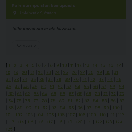
Kalmuurinpuiston koirapuisto
Urpiaisentie 9, Vantaa
Tällä palvelulla ei ole kuvausta.
Koirapuisto
[
1
|
2
|
3
|
4
|
5
|
6
|
7
|
8
|
9
|
10
|
11
|
12
|
13
|
14
|
15
|
16
|
17
|
18
|
19
|
20
|
21
|
22
|
23
|
24
|
25
|
26
|
27
|
28
|
29
|
30
|
31
|
32
|
33
|
34
|
35
|
36
|
37
|
38
|
39
|
40
|
41
|
42
|
43
|
44
|
45
|
46
|
47
|
48
|
49
|
50
|
51
|
52
|
53
|
54
|
55
|
56
|
57
|
58
|
59
|
60
|
61
|
62
|
63
|
64
|
65
|
66
|
67
|
68
|
69
|
70
|
71
|
72
|
73
|
74
|
75
|
76
|
77
|
78
|
79
|
80
|
81
|
82
|
83
|
84
|
85
|
86
|
87
|
88
|
89
|
90
|
91
|
92
|
93
|
94
|
95
|
96
|
97
|
98
|
99
|
100
|
101
|
102
|
103
|
104
|
105
|
106
|
107
|
108
|
109
|
110
|
111
|
112
|
113
|
114
|
115
|
116
|
117
|
118
|
119
|
120
|
121
|
122
|
123
|
124
|
125
]