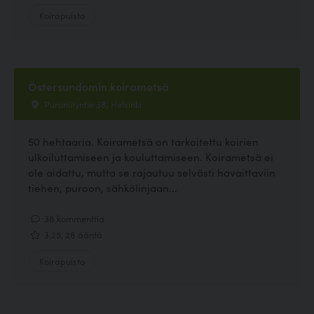
Koirapuisto
Östersundomin koirametsä
Puroniityntie 38, Helsinki
50 hehtaaria. Koirametsä on tarkoitettu koirien
ulkoiluttamiseen ja kouluttamiseen. Koirametsä ei
ole aidattu, mutta se rajautuu selvästi havaittaviin
tiehen, puroon, sähkölinjaan...
38 kommenttia
3.25, 28 ääntä
Koirapuisto