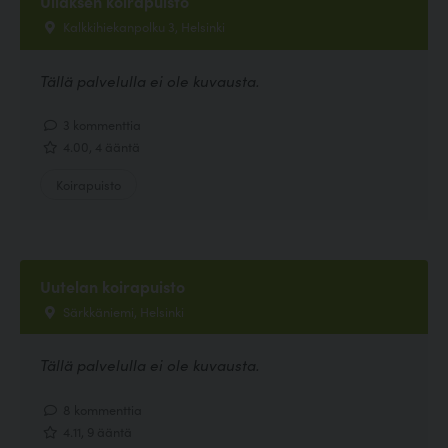
Ullaksen koirapuisto
Kalkkihiekanpolku 3, Helsinki
Tällä palvelulla ei ole kuvausta.
3 kommenttia
4.00, 4 ääntä
Koirapuisto
Uutelan koirapuisto
Särkkäniemi, Helsinki
Tällä palvelulla ei ole kuvausta.
8 kommenttia
4.11, 9 ääntä