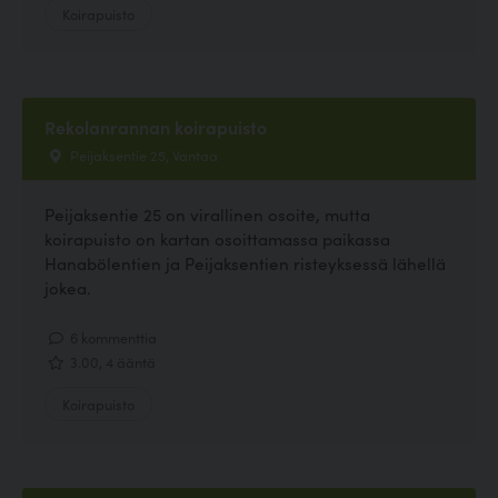
Koirapuisto
Rekolanrannan koirapuisto
Peijaksentie 25, Vantaa
Peijaksentie 25 on virallinen osoite, mutta
koirapuisto on kartan osoittamassa paikassa
Hanabölentien ja Peijaksentien risteyksessä lähellä
jokea.
6 kommenttia
3.00, 4 ääntä
Koirapuisto