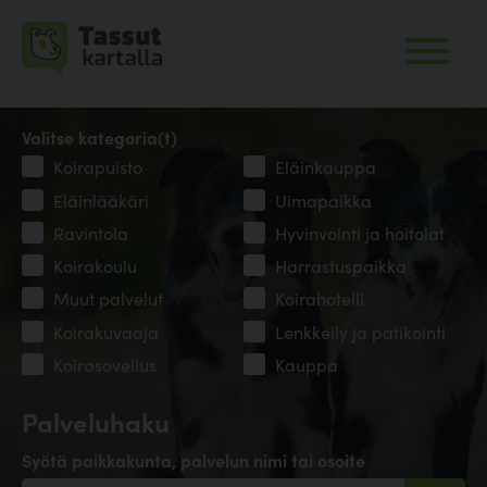
Valitse kategoria(t)
Koirapuisto
Eläinkauppa
Eläinlääkäri
Uimapaikka
Ravintola
Hyvinvointi ja hoitolat
Koirakoulu
Harrastuspaikka
Muut palvelut
Koirahotelli
Koirakuvaaja
Lenkkeily ja patikointi
Koirasovellus
Kauppa
Palveluhaku
Syötä paikkakunta, palvelun nimi tai osoite