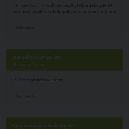
Hiekka-alusta, metallinen agilityteline sekä penkit
koiranomistajille. Autolla pääsee aivan portin eteen.
Koirapuisto
Lounaniityn koirapuisto
Usvatie, Vantaa
Usvatien päästä puistoon.
Koirapuisto
Punakivenpuiston koirapuisto