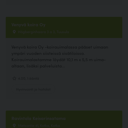
Venyvä koira Oy
Högberginhaara 3 a 3, Tuusula
Venyvä koira Oy -koirauimalassa pääset uimaan
ympäri vuoden siisteissä sisätiloissa.
Koirauimalastamme löydät 10,1 m x 5,5 m uima-
altaan, lisäksi palveluista...
4.00, 1 ääntä
Hyvinvointi ja hoitolat
Ravintola Keisarinsatama
Metsontie 41, Kotka, Kotka