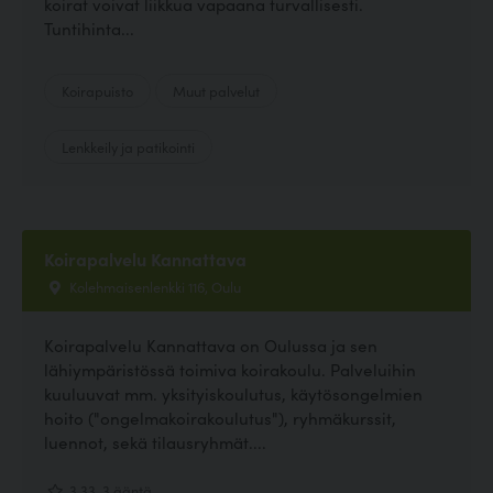
koirat voivat liikkua vapaana turvallisesti.
Tuntihinta...
Koirapuisto
Muut palvelut
Lenkkeily ja patikointi
Koirapalvelu Kannattava
Kolehmaisenlenkki 116, Oulu
Koirapalvelu Kannattava on Oulussa ja sen
lähiympäristössä toimiva koirakoulu. Palveluihin
kuuluuvat mm. yksityiskoulutus, käytösongelmien
hoito ("ongelmakoirakoulutus"), ryhmäkurssit,
luennot, sekä tilausryhmät....
3.33, 3 ääntä