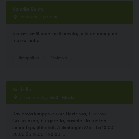
Kahvila Rento
Rantakatu 2, Joensuu
Koiraystävällinen kesäkahvila, jolla on oma pieni
hiekkaranta.
Uimapaikka
Ravintola
Grillzilla
Linnanrakentajantie 2, Helsinki
Ravintola kauppakeskus Hertsissä, 1. kerros.
Grilliruokaa, burgereita, aasialaista ruokaa,
salaatteja, jäätelöä. Aukioloajat: Ma - La 10:00 -
20:00 Su 12:00 - 20:00 ...