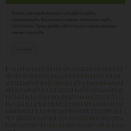
Koirat saa tuoda kesäisin ainakin laajalle
ulkoterassille. Kuulemma sateen sattuessa myös
sisätiloihin. Upea paikka 1800-luvun rakennuksessa
meren rannalla.
Ravintola
[
1
|
2
|
3
|
4
|
5
|
6
|
7
|
8
|
9
|
10
|
11
|
12
|
13
|
14
|
15
|
16
|
17
|
18
|
19
|
20
|
21
|
22
|
23
|
24
|
25
|
26
|
27
|
28
|
29
|
30
|
31
|
32
|
33
|
34
|
35
|
36
|
37
|
38
|
39
|
40
|
41
|
42
|
43
|
44
|
45
|
46
|
47
|
48
|
49
|
50
|
51
|
52
|
53
|
54
|
55
|
56
|
57
|
58
|
59
|
60
|
61
|
62
|
63
|
64
|
65
|
66
|
67
|
68
|
69
|
70
|
71
|
72
|
73
|
74
|
75
|
76
|
77
|
78
|
79
|
80
|
81
|
82
|
83
|
84
|
85
|
86
|
87
|
88
|
89
|
90
|
91
|
92
|
93
|
94
|
95
|
96
|
97
|
98
|
99
|
100
|
101
|
102
|
103
|
104
|
105
|
106
|
107
|
108
|
109
|
110
|
111
|
112
|
113
|
114
|
115
|
116
|
117
|
118
|
119
|
120
|
121
|
122
|
123
|
124
|