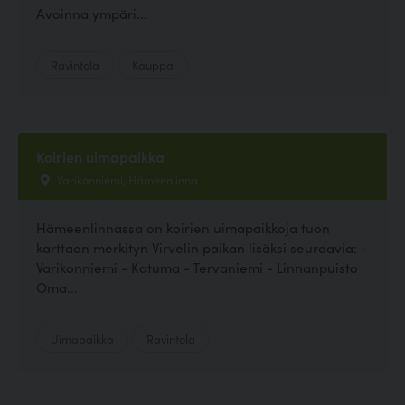
Avoinna ympäri...
Ravintola
Kauppa
Koirien uimapaikka
Varikonniemi, Hämeenlinna
Hämeenlinnassa on koirien uimapaikkoja tuon
karttaan merkityn Virvelin paikan lisäksi seuraavia: -
Varikonniemi - Katuma - Tervaniemi - Linnanpuisto
Oma...
Uimapaikka
Ravintola