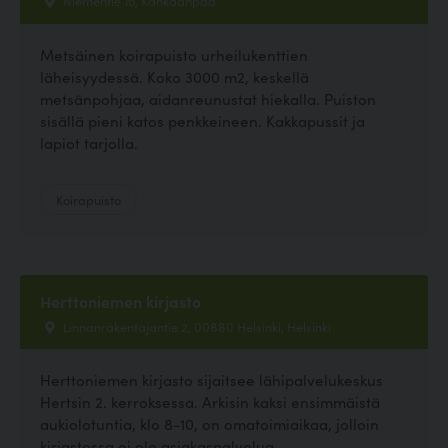
Niementie 16, Kankaanpää
Metsäinen koirapuisto urheilukenttien
läheisyydessä. Koko 3000 m2, keskellä
metsänpohjaa, aidanreunustat hiekalla. Puiston
sisällä pieni katos penkkeineen. Kakkapussit ja
lapiot tarjolla.
Koirapuisto
Herttoniemen kirjasto
Linnanrakentajantie 2, 00880 Helsinki, Helsinki
Herttoniemen kirjasto sijaitsee lähipalvelukeskus
Hertsin 2. kerroksessa. Arkisin kaksi ensimmäistä
aukiolotuntia, klo 8-10, on omatoimiaikaa, jolloin
kirjastossa ei ole asiakaspalvelua....