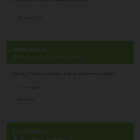
Muut palvelut
Daddy Greens
Humalistonkatu, 3 Helsinki, Helsinki
Daddy Greens Töölöön koirat ovat tervetulleita
1 kommenttia
Ravintola
Pub Stallhagen
Alholminkatu 1, Pietarsaari