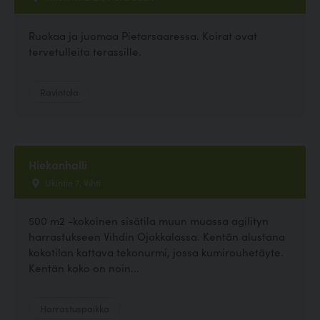
Ruokaa ja juomaa Pietarsaaressa. Koirat ovat
tervetulleita terassille.
Ravintola
Hiekanhalli
Ukintie 7, Vihti
500 m2 -kokoinen sisätila muun muassa agilityn
harrastukseen Vihdin Ojakkalassa. Kentän alustana
kokotilan kattava tekonurmi, jossa kumirouhetäyte.
Kentän koko on noin...
Harrastuspaikka