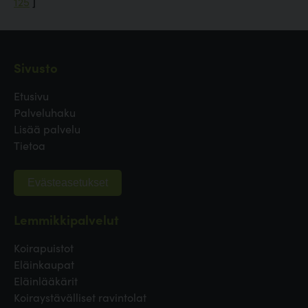
125
]
Sivusto
Etusivu
Palveluhaku
Lisää palvelu
Tietoa
Evästeasetukset
Lemmikkipalvelut
Koirapuistot
Eläinkaupat
Eläinlääkärit
Koiraystävälliset ravintolat