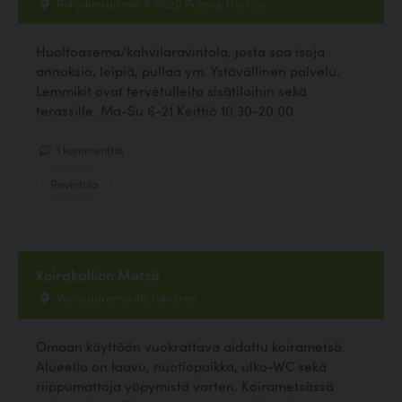
Pohjolanraitintie 9 19620 Pohela, Hartola
Huoltoasema/kahvilaravintola, josta saa isoja
annoksia, leipiä, pullaa ym. Ystävällinen palvelu.
Lemmikit ovat tervetulleita sisätiloihin sekä
terassille. Ma-Su 6-21 Keittiö 10.30-20.00
1 kommenttia
Ravintola
Koirakallion Metsä
Varissaarentie 46, Jokioinen
Omaan käyttöön vuokrattava aidattu koirametsä.
Alueella on laavu, nuotiopaikka, ulko-WC sekä
riippumattoja yöpymistä varten. Koirametsässä