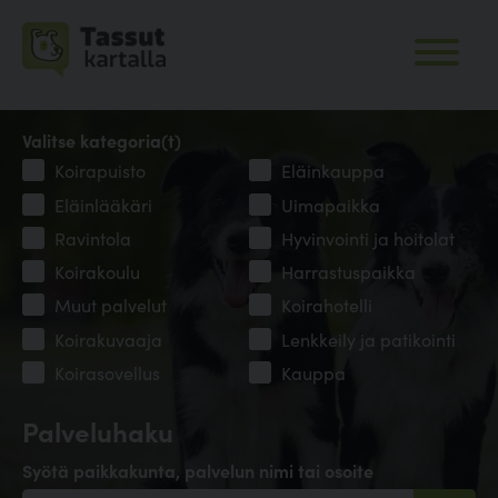
Valitse kategoria(t)
Koirapuisto
Eläinkauppa
Eläinlääkäri
Uimapaikka
Ravintola
Hyvinvointi ja hoitolat
Koirakoulu
Harrastuspaikka
Muut palvelut
Koirahotelli
Koirakuvaaja
Lenkkeily ja patikointi
Koirasovellus
Kauppa
Palveluhaku
Syötä paikkakunta, palvelun nimi tai osoite