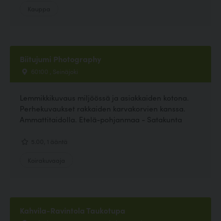
Kauppa
Biitujumi Photography
60100 , Seinäjoki
Lemmikkikuvaus miljöössä ja asiakkaiden kotona.
Perhekuvaukset rakkaiden karvakorvien kanssa.
Ammattitaidolla. Etelä-pohjanmaa - Satakunta
5.00, 1 ääntä
Koirakuvaaja
Kahvila-Ravintola Taukotupa