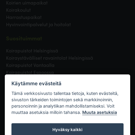
Koirien uimapaikat
Koirakoulut
Harrastuspaikat
Hyvinvointipalvelut ja hoitolat
Suosituimmat
Koirapuistot Helsingissä
Koiraystävälliset ravaintolat Helsingissä
Koirapuistot Vantaalla
Koirapuistot Espoossa
Koirapuistot Turussa
Käytämme evästeitä
Eläinlääkäri Helsingissä
Koirapuistot Tampereella
Tämä verkkosivusto tallentaa tietoja, kuten evästeitä,
sivuston tärkeiden toimintojen sekä markkinoinnin,
personoinnin ja analytiikan mahdollistamiseksi. Voit
Linkit
muuttaa asetuksia milloin tahansa.
Muuta asetuksia
Hyväksy kaikki