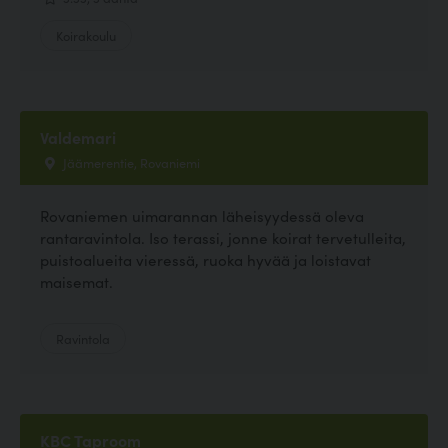
Koirakoulu
Valdemari
Jäämerentie, Rovaniemi
Rovaniemen uimarannan läheisyydessä oleva
rantaravintola. Iso terassi, jonne koirat tervetulleita,
puistoalueita vieressä, ruoka hyvää ja loistavat
maisemat.
Ravintola
KBC Taproom