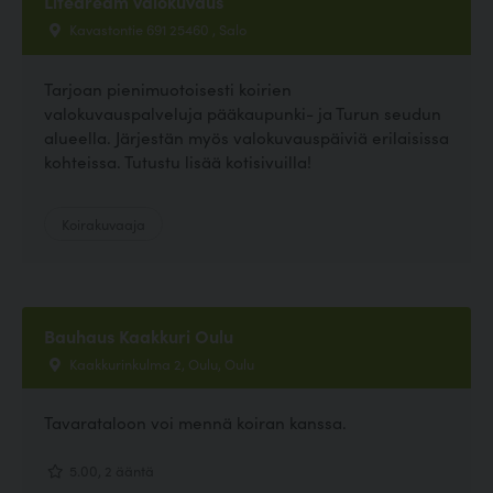
Lifedream valokuvaus
Kavastontie 691 25460 , Salo
Tarjoan pienimuotoisesti koirien
valokuvauspalveluja pääkaupunki- ja Turun seudun
alueella. Järjestän myös valokuvauspäiviä erilaisissa
kohteissa. Tutustu lisää kotisivuilla!
Koirakuvaaja
Bauhaus Kaakkuri Oulu
Kaakkurinkulma 2, Oulu, Oulu
Tavarataloon voi mennä koiran kanssa.
5.00, 2 ääntä