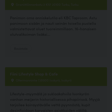
Graniittilinnankatu 2 K117 20100 Turku, Turku
Panimon oma anniskelutila eli KBC Taproom. Astu
panimoon sisään ja nauti seinän toisella puolella
valmistettavat oluet tuoreimmillaan. 16-hanaisen
olutvalikoiman lisäksi...
Ravintola
Fiini Lifestyle Shop & Cafe
Oltermannintie 7,61500 Isokyrö, Isokyrö
Lifestyle-myymälä ja suklaakahvila Isonkyrön
vanhan meijerin historiallisessa pihapiirissä. Myyjä
tarjoilee koiraystävälle vettä pyynnöstä, kupit
desinfioidaan karvaisten asiakkaiden välillä.