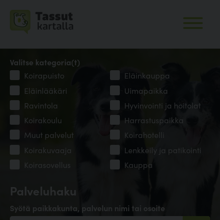
Valitse kategoria(t)
Koirapuisto
Eläinkauppa
Eläinlääkäri
Uimapaikka
Ravintola
Hyvinvointi ja hoitolat
Koirakoulu
Harrastuspaikka
Muut palvelut
Koirahotelli
Koirakuvaaja
Lenkkeily ja patikointi
Koirasovellus
Kauppa
Palveluhaku
Syötä paikkakunta, palvelun nimi tai osoite