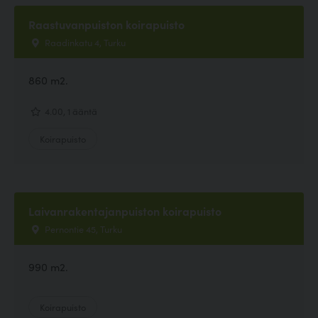
Raastuvanpuiston koirapuisto
Raadinkatu 4, Turku
860 m2.
4.00, 1 ääntä
Koirapuisto
Laivanrakentajanpuiston koirapuisto
Pernontie 45, Turku
990 m2.
Koirapuisto