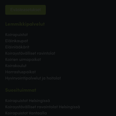
Evästeasetukset
Lemmikkipalvelut
Koirapuistot
Eläinkaupat
Eläinlääkärit
Koiraystävälliset ravintolat
Koirien uimapaikat
Koirakoulut
Harrastuspaikat
Hyvinvointipalvelut ja hoitolat
Suosituimmat
Koirapuistot Helsingissä
Koiraystävälliset ravaintolat Helsingissä
Koirapuistot Vantaalla