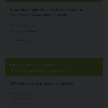
Turun kaupungin virallinen koirauimaranta,
ruissalon Camping-alueen lähellä
4 kommenttia
2.80, 50 ääntä
Uimapaikka
Eerikinrinteen koirapuisto
Sairashuoneenkatu 6, länsipuoli, Turku
890 m2 hiekka-alustainen koirapuisto.
2.00, 1 ääntä
Koirapuisto