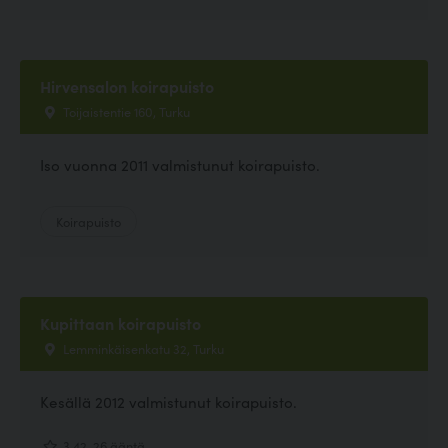
Hirvensalon koirapuisto
Toijaistentie 160, Turku
Iso vuonna 2011 valmistunut koirapuisto.
Koirapuisto
Kupittaan koirapuisto
Lemminkäisenkatu 32, Turku
Kesällä 2012 valmistunut koirapuisto.
3.42, 26 ääntä