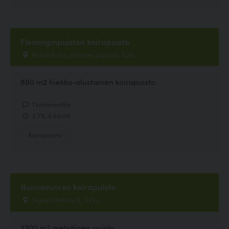
Fleminginpuiston koirapuisto
Nokiankatu, ylämäen päässä, Turku
890 m2 hiekka-alustainen koirapuisto.
1 kommenttia
2.75, 4 ääntä
Koirapuisto
Nunnavuoren koirapuisto
Signalistinkatu 9, Turku
2300 m2 metsäinen puisto.