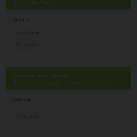
Suitsipolku, Turku
820 m2.
3.80, 5 ääntä
Koirapuisto
Marjavuoren koirapuisto
Suurpäänkadulta jäähallin paikoituksen ohi, Turku
2500 m2.
Koirapuisto