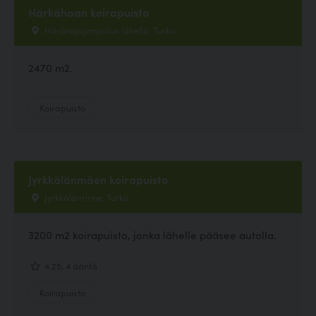
Härkähaan koirapuisto
Häränajajanpolun lähellä, Turku
2470 m2.
Koirapuisto
Jyrkkälänmäen koirapuisto
Jyrkkälänrinne, Turku
3200 m2 koirapuisto, jonka lähelle pääsee autolla.
4.25, 4 ääntä
Koirapuisto