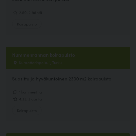
2.50, 2 ääntä
Koirapuisto
Nummenrannan koirapuisto
Kuraattorinpolku 1, Turku
Suosittu ja hyväkuntoinen 2300 m2 koirapuisto.
1 kommenttia
4.33, 3 ääntä
Koirapuisto