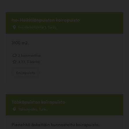
Iso-Heikkilänpuiston koirapuisto
Iso-Heikkiläntie 1, Turku
3100 m2.
2 kommenttia
4.33, 3 ääntä
Koirapuisto
Tähkäpuiston koirapuisto
Tähkäpolku, Turku
Pienehkö äskettäin kunnostettu koirapuisto.