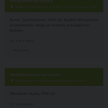
Kiskopuiston koirapuisto
Nokelan Kiskopuistossa, ei tarkkaa osoitetta tiedossa, Oulu
Nurmi- ja peltoalusta. 4700 m2. Kesällä 2014 puistoa
on paranneltu: aitoja on nostettu ja kuoppia on
korjattu.
3.75, 8 ääntä
Koirapuisto
Mäntylänpuiston koirapuisto
Mäntylässä, ei tarkkaa katuosoitetta tiedossa, Oulu
Metsäinen alusta, 3750 m2.
1 kommenttia