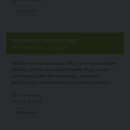
Koirapuisto
Lemmikkitalo Onnen Lemmikit
Peltolamminkatu 40, Tampere
Valikoimiin kuuluvat ruoat, lelut, herkut ja tarvikkeet
kissoille, koirille ja pienlemmikeille. Myös muita
palveluita, kuten: Kynnenleikkuu, lomahoito,
kotiinkuljetus, haukunrajoitinpantojen vuokraus....
2 kommenttia
4.00, 16 ääntä
Eläinkauppa