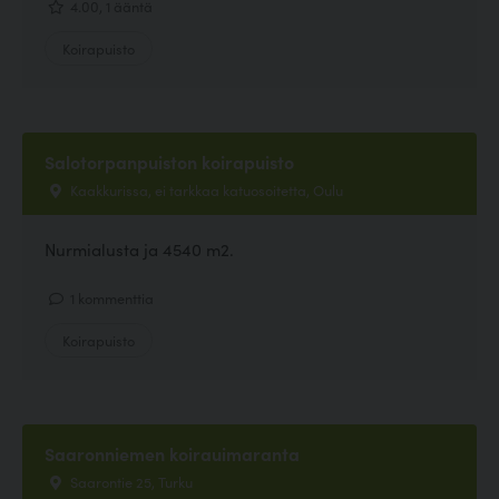
4.00, 1 ääntä
Koirapuisto
Salotorpanpuiston koirapuisto
Kaakkurissa, ei tarkkaa katuosoitetta, Oulu
Nurmialusta ja 4540 m2.
1 kommenttia
Koirapuisto
Saaronniemen koirauimaranta
Saarontie 25, Turku