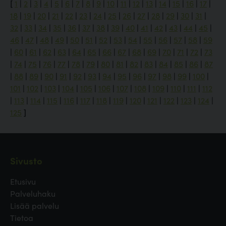
[
1
|
2
|
3
|
4
|
5
|
6
|
7
|
8
|
9
|
10
|
11
|
12
|
13
|
14
|
15
|
16
|
17
|
18
|
19
|
20
|
21
|
22
|
23
|
24
|
25
|
26
|
27
|
28
|
29
|
30
|
31
|
32
|
33
|
34
|
35
|
36
|
37
|
38
|
39
|
40
|
41
|
42
|
43
|
44
|
45
|
46
|
47
|
48
|
49
|
50
|
51
|
52
|
53
|
54
|
55
|
56
|
57
|
58
|
59
|
60
|
61
|
62
|
63
|
64
|
65
|
66
|
67
|
68
|
69
|
70
|
71
|
72
|
73
|
74
|
75
|
76
|
77
|
78
|
79
|
80
|
81
|
82
|
83
|
84
|
85
|
86
|
87
|
88
|
89
|
90
|
91
|
92
|
93
|
94
|
95
|
96
|
97
|
98
|
99
|
100
|
101
|
102
|
103
|
104
|
105
|
106
|
107
|
108
|
109
|
110
|
111
|
112
|
113
|
114
|
115
|
116
|
117
|
118
|
119
|
120
|
121
|
122
|
123
|
124
|
125
]
Sivusto
Etusivu
Palveluhaku
Lisää palvelu
Tietoa