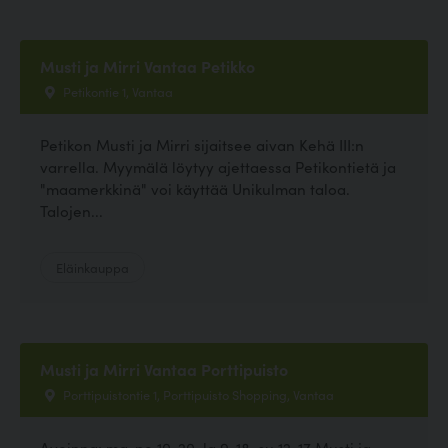
Musti ja Mirri Vantaa Petikko
Petikontie 1, Vantaa
Petikon Musti ja Mirri sijaitsee aivan Kehä III:n
varrella. Myymälä löytyy ajettaessa Petikontietä ja
"maamerkkinä" voi käyttää Unikulman taloa.
Talojen...
Eläinkauppa
Musti ja Mirri Vantaa Porttipuisto
Porttipuistontie 1, Porttipuisto Shopping, Vantaa
Avoinna: ma-pe 10-20, la 9-18, su 12-17 Musti ja