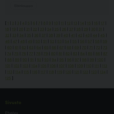
Eläinkauppa
[
1
|
2
|
3
|
4
|
5
|
6
|
7
|
8
|
9
|
10
|
11
|
12
|
13
|
14
|
15
|
16
|
17
|
18
|
19
|
20
|
21
|
22
|
23
|
24
|
25
|
26
|
27
|
28
|
29
|
30
|
31
|
32
|
33
|
34
|
35
|
36
|
37
|
38
|
39
|
40
|
41
|
42
|
43
|
44
|
45
|
46
|
47
|
48
|
49
|
50
|
51
|
52
|
53
|
54
|
55
|
56
|
57
|
58
|
59
|
60
|
61
|
62
|
63
|
64
|
65
|
66
|
67
|
68
|
69
|
70
|
71
|
72
|
73
|
74
|
75
|
76
|
77
|
78
|
79
|
80
|
81
|
82
|
83
|
84
|
85
|
86
|
87
|
88
|
89
|
90
|
91
|
92
|
93
|
94
|
95
|
96
|
97
|
98
|
99
|
100
|
101
|
102
|
103
|
104
|
105
|
106
|
107
|
108
|
109
|
110
|
111
|
112
|
113
|
114
|
115
|
116
|
117
|
118
|
119
|
120
|
121
|
122
|
123
|
124
|
125
]
Sivusto
Etusivu