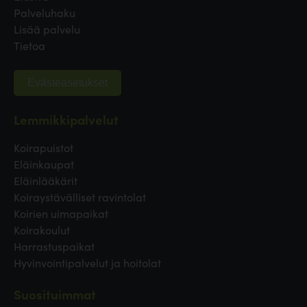
Palveluhaku
Lisää palvelu
Tietoa
Evästeasetukset
Lemmikkipalvelut
Koirapuistot
Eläinkaupat
Eläinlääkärit
Koiraystävälliset ravintolat
Koirien uimapaikat
Koirakoulut
Harrastuspaikat
Hyvinvointipalvelut ja hoitolat
Suosituimmat