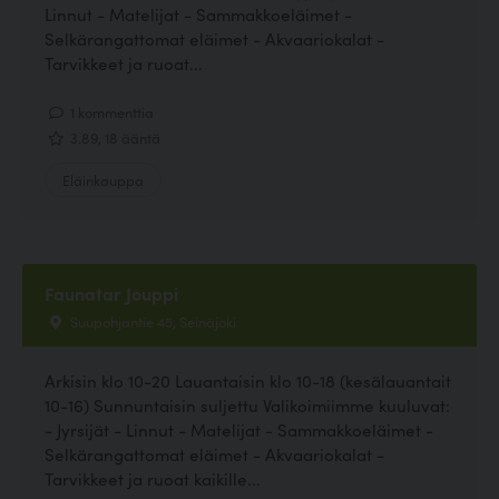
Linnut - Matelijat - Sammakkoeläimet -
Selkärangattomat eläimet - Akvaariokalat -
Tarvikkeet ja ruoat...
1 kommenttia
3.89, 18 ääntä
Eläinkauppa
Faunatar Jouppi
Suupohjantie 45, Seinäjoki
Arkisin klo 10-20 Lauantaisin klo 10-18 (kesälauantait
10-16) Sunnuntaisin suljettu Valikoimiimme kuuluvat:
- Jyrsijät - Linnut - Matelijat - Sammakkoeläimet -
Selkärangattomat eläimet - Akvaariokalat -
Tarvikkeet ja ruoat kaikille...