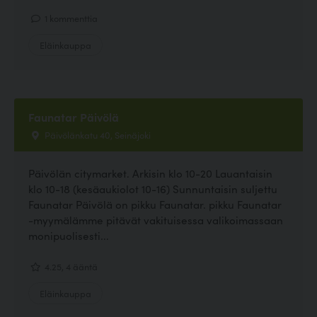
1 kommenttia
Eläinkauppa
Faunatar Päivölä
Päivölänkatu 40, Seinäjoki
Päivölän citymarket. Arkisin klo 10-20 Lauantaisin
klo 10-18 (kesäaukiolot 10-16) Sunnuntaisin suljettu
Faunatar Päivölä on pikku Faunatar. pikku Faunatar
-myymälämme pitävät vakituisessa valikoimassaan
monipuolisesti...
4.25, 4 ääntä
Eläinkauppa