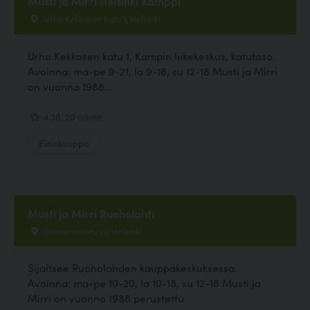
Musti ja Mirri Helsinki Kamppi
Urho Kekkosen katu 1, Helsinki
Urho Kekkosen katu 1, Kampin liikekeskus, katutaso.
Avoinna: ma-pe 9-21, la 9-18, su 12-18 Musti ja Mirri
on vuonna 1988...
4.30, 20 ääntä
Eläinkauppa
Musti ja Mirri Ruoholahti
Itämerenkatu 21, Helsinki
Sijaitsee Ruoholahden kauppakeskuksessa.
Avoinna: ma-pe 10-20, la 10-18, su 12-18 Musti ja
Mirri on vuonna 1988 perustettu