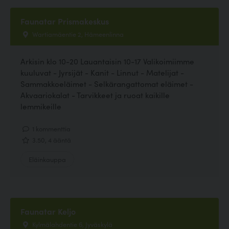
Faunatar Prismakeskus
Wartiamäentie 2, Hämeenlinna
Arkisin klo 10-20 Lauantaisin 10-17 Valikoimiimme
kuuluvat - Jyrsijät - Kanit - Linnut - Matelijat -
Sammakkoeläimet - Selkärangattomat eläimet -
Akvaariokalat - Tarvikkeet ja ruoat kaikille
lemmikeille
1 kommenttia
3.50, 4 ääntä
Eläinkauppa
Faunatar Keljo
Kylmälahdentie 6, Jyväskylä