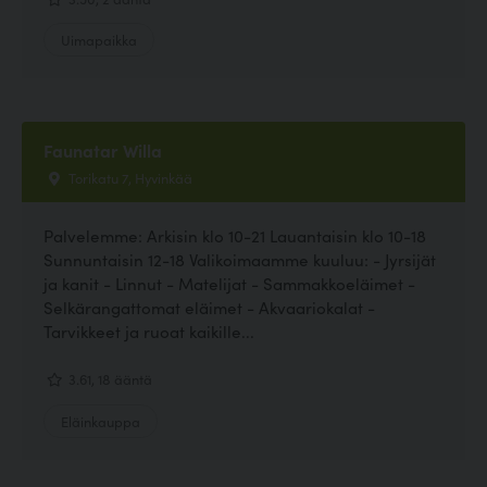
Uimapaikka
Faunatar Willa
Torikatu 7, Hyvinkää
Palvelemme: Arkisin klo 10-21 Lauantaisin klo 10-18
Sunnuntaisin 12-18 Valikoimaamme kuuluu: - Jyrsijät
ja kanit - Linnut - Matelijat - Sammakkoeläimet -
Selkärangattomat eläimet - Akvaariokalat -
Tarvikkeet ja ruoat kaikille...
3.61, 18 ääntä
Eläinkauppa