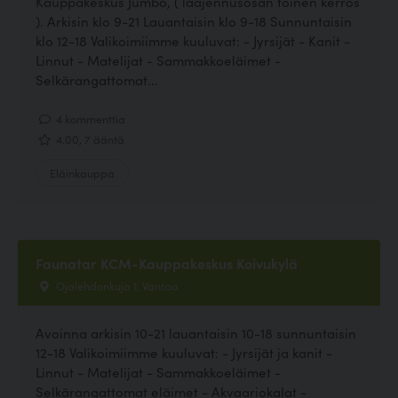
Kauppakeskus Jumbo, ( laajennusosan toinen kerros
). Arkisin klo 9-21 Lauantaisin klo 9-18 Sunnuntaisin
klo 12-18 Valikoimiimme kuuluvat: - Jyrsijät - Kanit -
Linnut - Matelijat - Sammakkoeläimet -
Selkärangattomat...
4 kommenttia
4.00, 7 ääntä
Eläinkauppa
Faunatar KCM-Kauppakeskus Koivukylä
Ojalehdonkuja 1, Vantaa
Avoinna arkisin 10-21 lauantaisin 10-18 sunnuntaisin
12-18 Valikoimiimme kuuluvat: - Jyrsijät ja kanit -
Linnut - Matelijat - Sammakkoeläimet -
Selkärangattomat eläimet - Akvaariokalat -