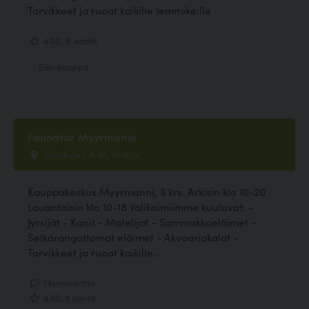
Tarvikkeet ja ruoat kaikille lemmikeille
4.00, 8 ääntä
Eläinkauppa
Faunatar Myyrmanni
Iskoskuja 3 A 40, Vantaa
Kauppakeskus Myyrmanni, 3 krs. Arkisin klo 10-20
Lauantaisin klo 10-18 Valikoimiimme kuuluvat: -
Jyrsijät - Kanit - Matelijat - Sammakkoeläimet -
Selkärangattomat eläimet - Akvaariokalat -
Tarvikkeet ja ruoat kaikille...
1 kommenttia
4.60, 5 ääntä