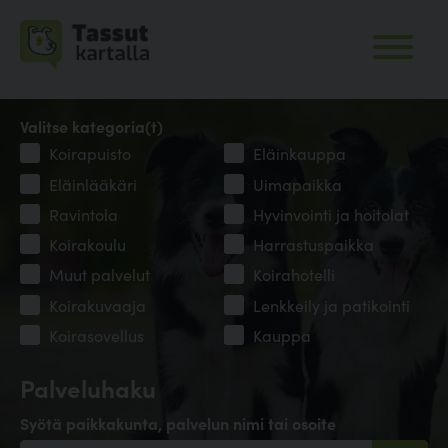
Valitse kategoria(t)
Koirapuisto
Eläinkauppa
Eläinlääkäri
Uimapaikka
Ravintola
Hyvinvointi ja hoitolat
Koirakoulu
Harrastuspaikka
Muut palvelut
Koirahotelli
Koirakuvaaja
Lenkkeily ja patikointi
Koirasovellus
Kauppa
Palveluhaku
Syötä paikkakunta, palvelun nimi tai osoite