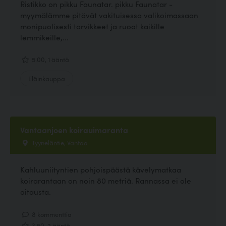
Ristikko on pikku Faunatar. pikku Faunatar -
myymälämme pitävät vakituisessa valikoimassaan
monipuolisesti tarvikkeet ja ruoat kaikille
lemmikeille,...
5.00, 1 ääntä
Eläinkauppa
Vantaanjoen koirauimaranta
Tyyneläntie, Vantaa
Kahluuniityntien pohjoispäästä kävelymatkaa
koirarantaan on noin 80 metriä. Rannassa ei ole
aitausta.
8 kommenttia
3.50, 2 ääntä