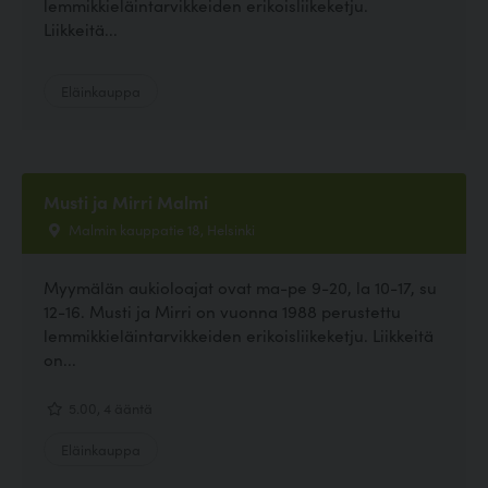
lemmikkieläintarvikkeiden erikoisliikeketju.
Liikkeitä...
Eläinkauppa
Musti ja Mirri Malmi
Malmin kauppatie 18, Helsinki
Myymälän aukioloajat ovat ma-pe 9-20, la 10-17, su
12-16. Musti ja Mirri on vuonna 1988 perustettu
lemmikkieläintarvikkeiden erikoisliikeketju. Liikkeitä
on...
5.00, 4 ääntä
Eläinkauppa