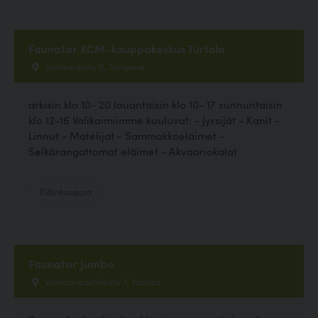
Faunatar KCM-kauppakeskus Turtola
Sotilaankatu 11, Tampere
arkisin klo 10- 20 lauantaisin klo 10- 17 sunnuntaisin
klo 12-16 Valikoimiimme kuuluvat: - Jyrsijät - Kanit -
Linnut - Matelijat - Sammakkoeläimet -
Selkärangattomat eläimet - Akvaariokalat
Eläinkauppa
Faunatar Jumbo
Vantaanportinkatu 7, Vantaa