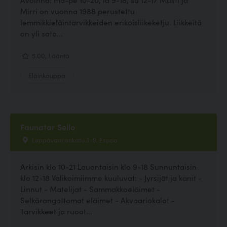
Mirri on vuonna 1988 perustettu
lemmikkieläintarvikkeiden erikoisliikeketju. Liikkeitä
on yli sata...
5.00, 1 ääntä
Eläinkauppa
Faunatar Sello
Leppävaarankatu 3-9, Espoo
Arkisin klo 10-21 Lauantaisin klo 9-18 Sunnuntaisin
klo 12-18 Valikoimiimme kuuluvat: - Jyrsijät ja kanit -
Linnut - Matelijat - Sammakkoeläimet -
Selkärangattomat eläimet - Akvaariokalat -
Tarvikkeet ja ruoat...