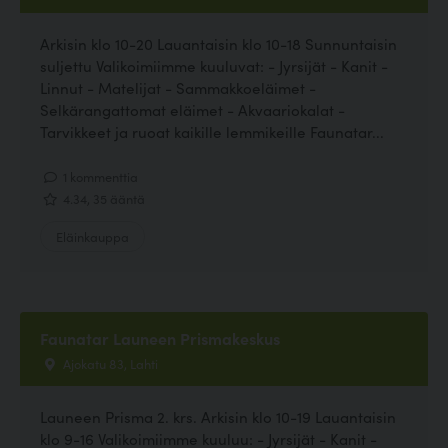
Arkisin klo 10-20 Lauantaisin klo 10-18 Sunnuntaisin
suljettu Valikoimiimme kuuluvat: - Jyrsijät - Kanit -
Linnut - Matelijat - Sammakkoeläimet -
Selkärangattomat eläimet - Akvaariokalat -
Tarvikkeet ja ruoat kaikille lemmikeille Faunatar...
1 kommenttia
4.34, 35 ääntä
Eläinkauppa
Faunatar Launeen Prismakeskus
Ajokatu 83, Lahti
Launeen Prisma 2. krs. Arkisin klo 10-19 Lauantaisin
klo 9-16 Valikoimiimme kuuluu: - Jyrsijät - Kanit -