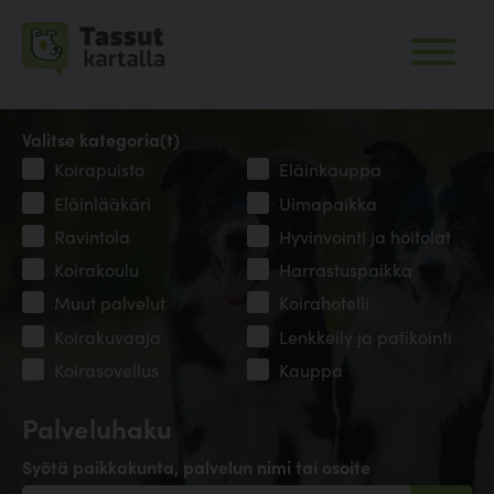
Valitse kategoria(t)
Koirapuisto
Eläinkauppa
Eläinlääkäri
Uimapaikka
Ravintola
Hyvinvointi ja hoitolat
Koirakoulu
Harrastuspaikka
Muut palvelut
Koirahotelli
Koirakuvaaja
Lenkkeily ja patikointi
Koirasovellus
Kauppa
Palveluhaku
Syötä paikkakunta, palvelun nimi tai osoite