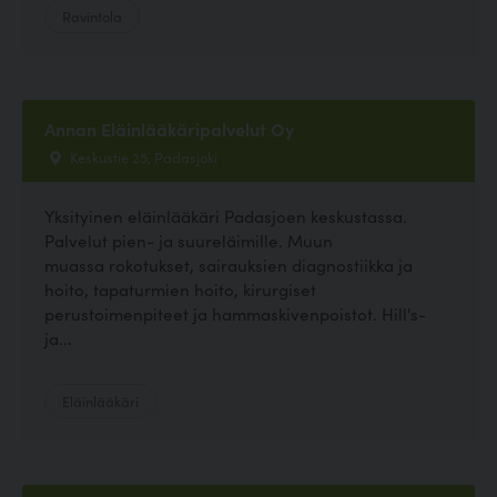
Ravintola
Annan Eläinlääkäripalvelut Oy
Keskustie 25, Padasjoki
Yksityinen eläinlääkäri Padasjoen keskustassa.
Palvelut pien- ja suureläimille. Muun
muassa rokotukset, sairauksien diagnostiikka ja
hoito, tapaturmien hoito, kirurgiset
perustoimenpiteet ja hammaskivenpoistot. Hill's-
ja...
Eläinlääkäri