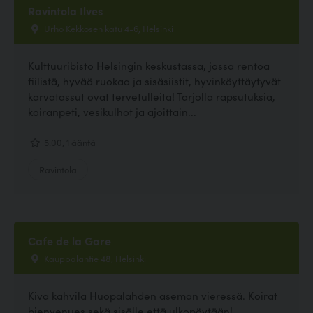
Ravintola Ilves
Urho Kekkosen katu 4-6, Helsinki
Kulttuuribisto Helsingin keskustassa, jossa rentoa
fiilistä, hyvää ruokaa ja sisäsiistit, hyvinkäyttäytyvät
karvatassut ovat tervetulleita! Tarjolla rapsutuksia,
koiranpeti, vesikulhot ja ajoittain...
5.00, 1 ääntä
Ravintola
Cafe de la Gare
Kauppalantie 48, Helsinki
Kiva kahvila Huopalahden aseman vieressä. Koirat
bienvenues sekä sisälle että ulkopöytään!