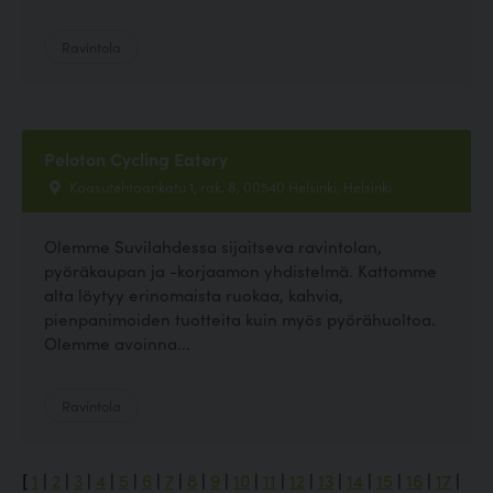
Ravintola
Peloton Cycling Eatery
Kaasutehtaankatu 1, rak. 8, 00540 Helsinki, Helsinki
Olemme Suvilahdessa sijaitseva ravintolan,
pyöräkaupan ja -korjaamon yhdistelmä. Kattomme
alta löytyy erinomaista ruokaa, kahvia,
pienpanimoiden tuotteita kuin myös pyörähuoltoa.
Olemme avoinna...
Ravintola
[
1
|
2
|
3
|
4
|
5
|
6
|
7
|
8
|
9
|
10
|
11
|
12
|
13
|
14
|
15
|
16
|
17
|