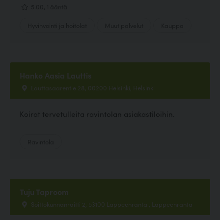
5.00, 1 ääntä
Hyvinvointi ja hoitolat
Muut palvelut
Kauppa
Hanko Aasia Lauttis
Lauttasaarentie 28, 00200 Helsinki, Helsinki
Koirat tervetulleita ravintolan asiakastiloihin.
Ravintola
Tuju Taproom
Soittokunnanraitti 2, 53100 Lappeenranta , Lappeenranta