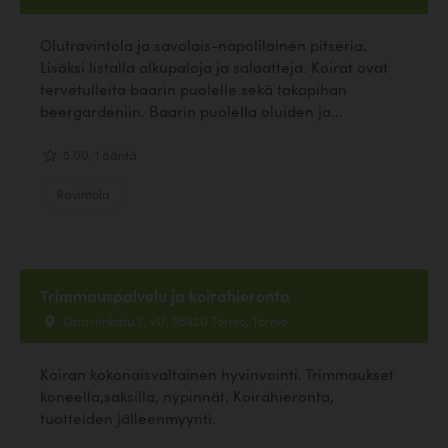
Olutravintola ja savolais-napolilainen pitseria.
Lisäksi listalla alkupaloja ja salaatteja. Koirat ovat
tervetulleita baarin puolelle sekä takapihan
beergardeniin. Baarin puolella oluiden ja...
5.00, 1 ääntä
Ravintola
Trimmauspalvelu ja koirahieronta
Opastinkatu 1 , v17, 95420 Tornio, Tornio
Koiran kokonaisvaltainen hyvinvointi. Trimmaukset
koneella,saksilla, nypinnät. Koirahieronta,
tuotteiden jälleenmyynti.