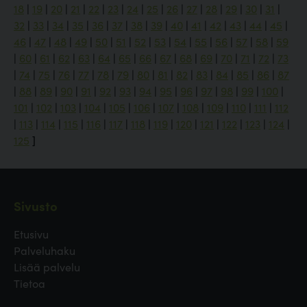
18
|
19
|
20
|
21
|
22
|
23
|
24
|
25
|
26
|
27
|
28
|
29
|
30
|
31
|
32
|
33
|
34
|
35
|
36
|
37
|
38
|
39
|
40
|
41
|
42
|
43
|
44
|
45
|
46
|
47
|
48
|
49
|
50
|
51
|
52
|
53
|
54
|
55
|
56
|
57
|
58
|
59
|
60
|
61
|
62
|
63
|
64
|
65
|
66
|
67
|
68
|
69
|
70
|
71
|
72
|
73
|
74
|
75
|
76
|
77
|
78
|
79
|
80
|
81
|
82
|
83
|
84
|
85
|
86
|
87
|
88
|
89
|
90
|
91
|
92
|
93
|
94
|
95
|
96
|
97
|
98
|
99
|
100
|
101
|
102
|
103
|
104
|
105
|
106
|
107
|
108
|
109
|
110
|
111
|
112
|
113
|
114
|
115
|
116
|
117
|
118
|
119
|
120
|
121
|
122
|
123
|
124
|
125
]
Sivusto
Etusivu
Palveluhaku
Lisää palvelu
Tietoa