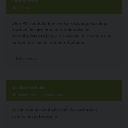
Dogegraphy
, Vantaa
Olen PK-seudulla toimiva koirakuvaaja Karolina
Norteva. Inspiroidun eri vuodenaikojen
ominaispiirteistä ja pyrin kuvissani tuomaan esille
ne luonnon kauniit elementit pitäen...
Koirakuvaaja
Kosilkan kahvila
Kummunkatu 2, Outokumpu
Koirat ovat tervetulleita kahvila-ravintolan
sisätiloihin ja terassille