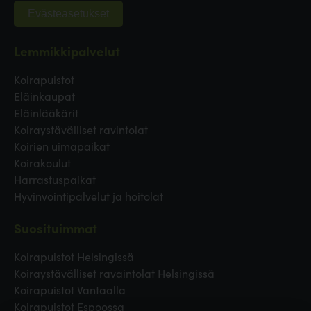
Evästeasetukset
Lemmikkipalvelut
Koirapuistot
Eläinkaupat
Eläinlääkärit
Koiraystävälliset ravintolat
Koirien uimapaikat
Koirakoulut
Harrastuspaikat
Hyvinvointipalvelut ja hoitolat
Suosituimmat
Koirapuistot Helsingissä
Koiraystävälliset ravaintolat Helsingissä
Koirapuistot Vantaalla
Koirapuistot Espoossa