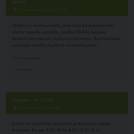
SKAAL
Kauppiaskatu 5, Turku, Turku
SKAAL on olutravintola, joka tarjoaa pienpanimo-
oluita laajalle yleisölle. Lisäksi SKAAL tarjoaa
herkullisen menun olutsuosituksineen. Ravintolassa
voi myös nauttia hyvästä viinilasillisesta,...
1 kommenttia
Ravintola
Encanto - Art Cafe
Maneesikatu 3, Helsinki
Koirat tervetulleita terassille ja kahvilan sisälle.
Avoinna: Ke-pe 9.30-16 La 9.30-15 Su 11-14.