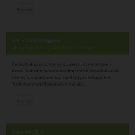
Ravintola
Bar & Cafe Lategame
Kuninkaankatu 19, 33210 Tampere, Tampere
Pelikahvila, josta löytyy alakerrasta myös pieni
baari. Koirat toivotetaan lämpimästi tervetulleeksi.
Löytyy ajanviettoon lautapelejä ja videopelejä.
Tarjolla mm. erilaisia leivonnaisia,...
Ravintola
Ravintola Zilla