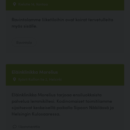
Kielotie 14, Vantaa
Ravintolamme liiketiloihin ovat koirat tervetulleita
myös sisälle.
Ravintola
Eläinklinikka Morelius
Kyösti Kallion tie 2, Helsinki
Eläinklinikka Morelius tarjoaa ensiluokkaista
palvelua lemmikillesi. Kodinomaiset toimitilamme
sijaitsevat keskeisellä paikalla Sipoon Nikkilässä ja
Helsingin Kulosaaressa.
1 kommenttia