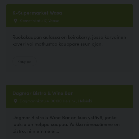
K-Supermarket Wasa
Klemetinkatu 17, Vaasa
Ruokakaupan aulassa on koirakärry, jossa karvainen
kaveri voi matkustaa kauppareissun ajan.
Kauppa
Dagmar Bistro & Wine Bar
Dagmarinkatu 4, 00100 Helsinki, Helsinki
Dagmar Bistro & Wine Bar on kuin ystävä, jonka
luokse on helppo saapua. Vaikka nimessämme on
bistro, niin emme ei...