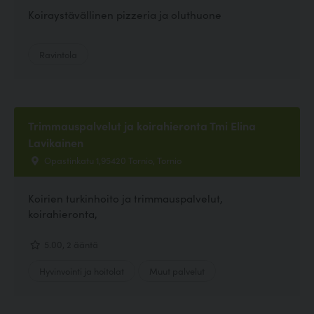
Koiraystävällinen pizzeria ja oluthuone
Ravintola
Trimmauspalvelut ja koirahieronta Tmi Elina
Lavikainen
Opastinkatu 1,95420 Tornio, Tornio
Koirien turkinhoito ja trimmauspalvelut,
koirahieronta,
5.00, 2 ääntä
Hyvinvointi ja hoitolat
Muut palvelut