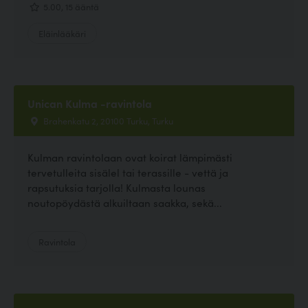
5.00, 15 ääntä
Eläinlääkäri
Unican Kulma -ravintola
Brahenkatu 2, 20100 Turku, Turku
Kulman ravintolaan ovat koirat lämpimästi
tervetulleita sisälel tai terassille - vettä ja
rapsutuksia tarjolla! Kulmasta lounas
noutopöydästä alkuiltaan saakka, sekä...
Ravintola