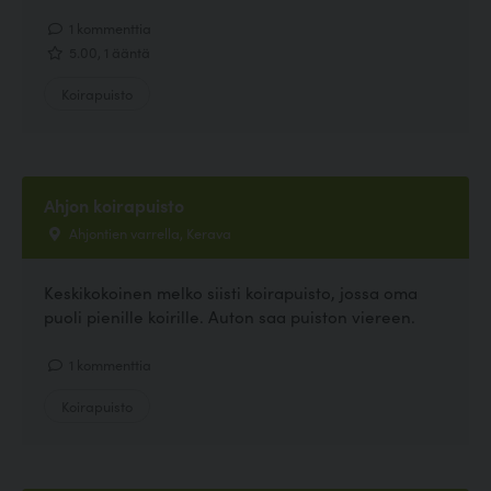
1 kommenttia
5.00, 1 ääntä
Koirapuisto
Ahjon koirapuisto
Ahjontien varrella, Kerava
Keskikokoinen melko siisti koirapuisto, jossa oma
puoli pienille koirille. Auton saa puiston viereen.
1 kommenttia
Koirapuisto