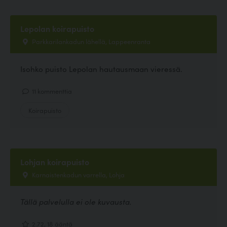
Lepolan koirapuisto
Parkkarilankadun lähellä, Lappeenranta
Isohko puisto Lepolan hautausmaan vieressä.
11 kommenttia
Koirapuisto
Lohjan koirapuisto
Karnaistenkadun varrella, Lohja
Tällä palvelulla ei ole kuvausta.
2.72, 18 ääntä