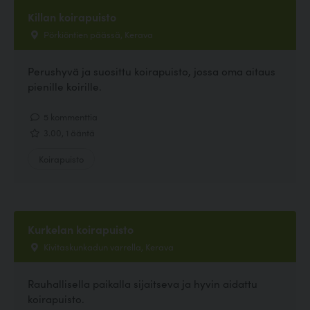
Killan koirapuisto
Pörkiöntien päässä, Kerava
Perushyvä ja suosittu koirapuisto, jossa oma aitaus
pienille koirille.
5 kommenttia
3.00, 1 ääntä
Koirapuisto
Kurkelan koirapuisto
Kivitaskunkadun varrella, Kerava
Rauhallisella paikalla sijaitseva ja hyvin aidattu
koirapuisto.