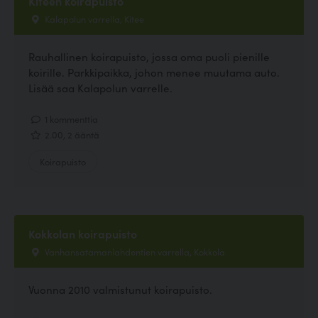
Kiteen koirapuisto
Kalapolun varrella, Kitee
Rauhallinen koirapuisto, jossa oma puoli pienille
koirille. Parkkipaikka, johon menee muutama auto.
Lisää saa Kalapolun varrelle.
1 kommenttia
2.00, 2 ääntä
Koirapuisto
Kokkolan koirapuisto
Vanhansatamanlahdentien varrella, Kokkola
Vuonna 2010 valmistunut koirapuisto.