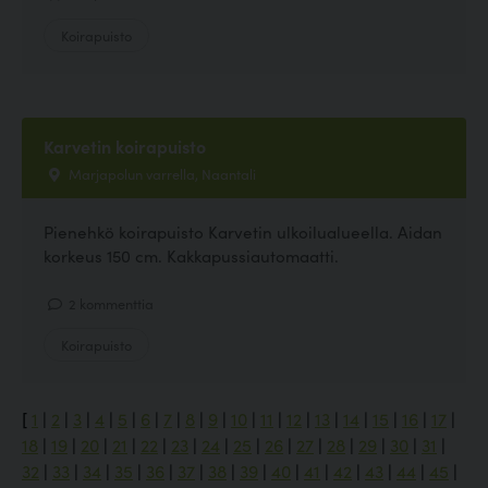
Koirapuisto
Karvetin koirapuisto
Marjapolun varrella, Naantali
Pienehkö koirapuisto Karvetin ulkoilualueella. Aidan
korkeus 150 cm. Kakkapussiautomaatti.
2 kommenttia
Koirapuisto
[
1
|
2
|
3
|
4
|
5
|
6
|
7
|
8
|
9
|
10
|
11
|
12
|
13
|
14
|
15
|
16
|
17
|
18
|
19
|
20
|
21
|
22
|
23
|
24
|
25
|
26
|
27
|
28
|
29
|
30
|
31
|
32
|
33
|
34
|
35
|
36
|
37
|
38
|
39
|
40
|
41
|
42
|
43
|
44
|
45
|