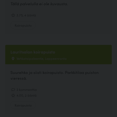
Tällä palvelulla ei ole kuvausta.
3.75, 4 ääntä
Koirapuisto
Lauritsalan koirapuisto
Vehkataipaleentie, Lappeenranta
Suurehko ja siisti koirapuisto. Parkkitilaa puiston
vieressä.
3 kommenttia
4.00, 2 ääntä
Koirapuisto