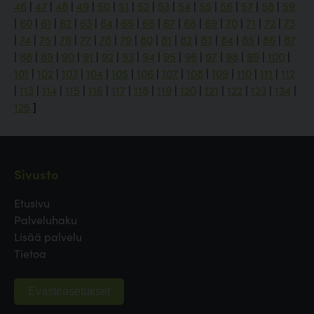
46
|
47
|
48
|
49
|
50
|
51
|
52
|
53
|
54
|
55
|
56
|
57
|
58
|
59
|
60
|
61
|
62
|
63
|
64
|
65
|
66
|
67
|
68
|
69
|
70
|
71
|
72
|
73
|
74
|
75
|
76
|
77
|
78
|
79
|
80
|
81
|
82
|
83
|
84
|
85
|
86
|
87
|
88
|
89
|
90
|
91
|
92
|
93
|
94
|
95
|
96
|
97
|
98
|
99
|
100
|
101
|
102
|
103
|
104
|
105
|
106
|
107
|
108
|
109
|
110
|
111
|
112
|
113
|
114
|
115
|
116
|
117
|
118
|
119
|
120
|
121
|
122
|
123
|
124
|
125
]
Sivusto
Etusivu
Palveluhaku
Lisää palvelu
Tietoa
Evästeasetukset