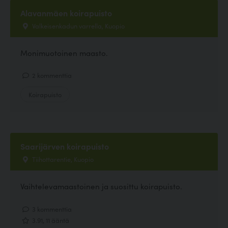
Alavanmäen koirapuisto
Valkeisenkadun varrella, Kuopio
Monimuotoinen maasto.
2 kommenttia
Koirapuisto
Saarijärven koirapuisto
Tiihottarentie, Kuopio
Vaihtelevamaastoinen ja suosittu koirapuisto.
3 kommenttia
3.91, 11 ääntä