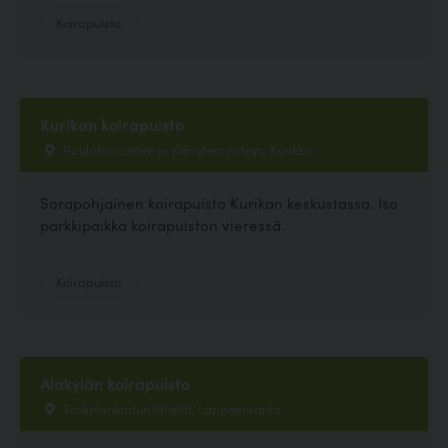
Koirapuisto
Kurikan koirapuisto
Paulaharjuntien ja Kärrytien risteys, Kurikka
Sorapohjainen koirapuisto Kurikan keskustassa. Iso
parkkipaikka koirapuiston vieressä.
Koirapuisto
Alakylän koirapuisto
Toukolankadun lähellä, Lappeenranta