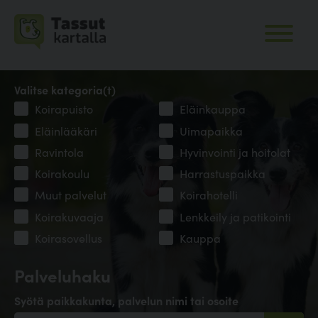
Valitse kategoria(t)
Koirapuisto
Eläinkauppa
Eläinlääkäri
Uimapaikka
Ravintola
Hyvinvointi ja hoitolat
Koirakoulu
Harrastuspaikka
Muut palvelut
Koirahotelli
Koirakuvaaja
Lenkkeily ja patikointi
Koirasovellus
Kauppa
Palveluhaku
Syötä paikkakunta, palvelun nimi tai osoite