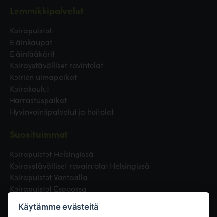
Lemmikkipalvelut
Koirapuistot
Eläinkaupat
Eläinlääkärit
Koiraystävälliset ravintolat
Koirien uimapaikat
Koirakoulut
Harrastuspaikat
Hyvinvointipalvelut ja hoitolat
Suosituimmat
Koirapuistot Helsingissä
Koiraystävälliset ravaintolat Helsingissä
Koirapuistot Vantaalla
Koirapuistot Espoossa
Koirapuistot Turussa
Käytämme evästeitä
Eläinlääkäri Helsingissä