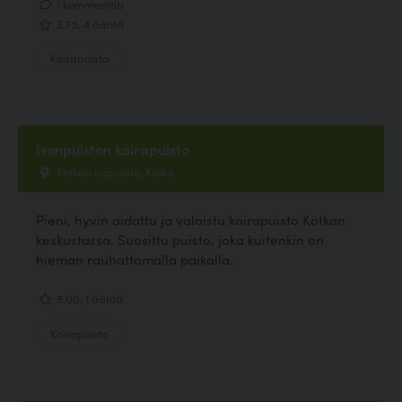
1 kommenttia
3.75, 4 ääntä
Koirapuisto
Isonpuiston koirapuisto
Kotkan isopuisto, Kotka
Pieni, hyvin aidattu ja valaistu koirapuisto Kotkan
keskustassa. Suosittu puisto, joka kuitenkin on
hieman rauhattomalla paikalla.
5.00, 1 ääntä
Koirapuisto