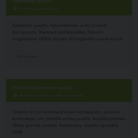
Sipoontien puisto
Nuottikuja, Järvenpää
Äskettäin uusittu nykyaikainen, siisti ja hyvä
koirapuisto. Vieressä parkkipaikka. Talvisin
ongelmana välillä aitojen yli hyppivät suuret koirat.
Koirapuisto
Vanhankylänniemen puisto
Vanhankyläntien varrella, Järvenpää
Todella iso ja monimuotoinen koirapuisto, jossa ei
kuitenkaan ole pienille omaa puolta. Autolla pääsee
lähes portille saakka. Sadekatos. Uusittu keväällä
2018.