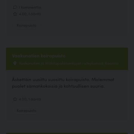
1 kommenttia
4.00, 1 ääntä
Koirapuisto
Vaakunatien koirapuisto
Vaakunatien ja Mäkitupalaisenkujan risteyksessä, Kaarina
Äskettäin uusittu suosittu koirapuisto. Molemmat
puolet samankokoisia ja kohtuullisen suuria.
4.00, 1 ääntä
Koirapuisto