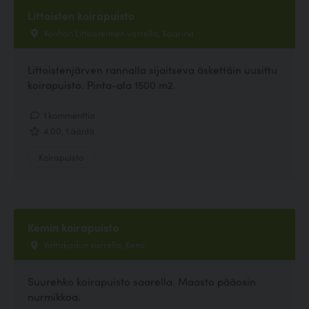
Littoisten koirapuisto
Vanhan Littoistentien varrella, Kaarina
Littoistenjärven rannalla sijaitseva äskettäin uusittu
koirapuisto. Pinta-ala 1500 m2.
1 kommenttia
4.00, 1 ääntä
Koirapuisto
Kemin koirapuisto
Valtakadun varrella, Kemi
Suurehko koirapuisto saarella. Maasto pääosin
nurmikkoa.