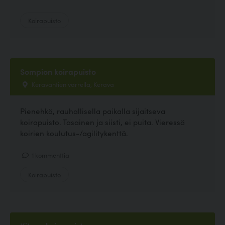
Koirapuisto
Sompion koirapuisto
Keravantien varrella, Kerava
Pienehkö, rauhallisella paikalla sijaitseva
koirapuisto. Tasainen ja siisti, ei puita. Vieressä
koirien koulutus-/agilitykenttä.
1 kommenttia
Koirapuisto