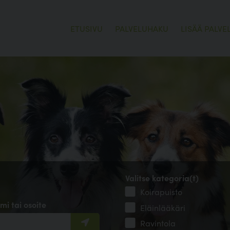
ETUSIVU
PALVELUHAKU
LISÄÄ PALVE
Valitse kategoria(t)
Koirapuisto
mi tai osoite
Eläinlääkäri
Ravintola