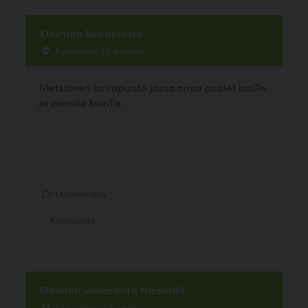
Kuurnan koirapuisto
Kuurnantie 39, Kajaani
Metsäinen koirapuisto jossa omat puolet isoille
ja pienille koirille.
1 kommenttia
Koirapuisto
Eläinten uimaranta Naantali
Soiniementie, Naantali