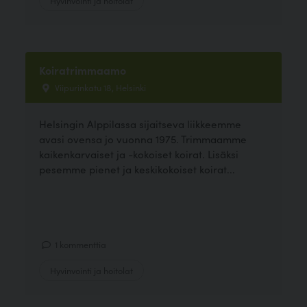
Koiratrimmaamo
Viipurinkatu 18, Helsinki
Helsingin Alppilassa sijaitseva liikkeemme
avasi ovensa jo vuonna 1975. Trimmaamme
kaikenkarvaiset ja -kokoiset koirat. Lisäksi
pesemme pienet ja keskikokoiset koirat...
1 kommenttia
Hyvinvointi ja hoitolat