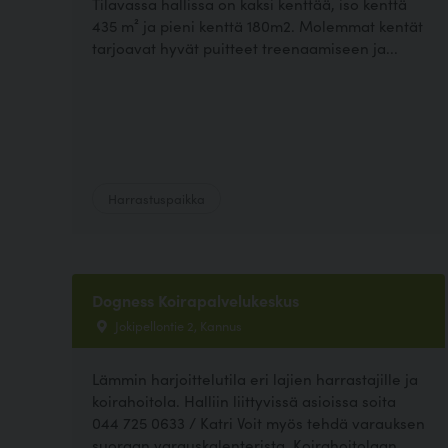
Tilavassa hallissa on kaksi kenttää, iso kenttä
435 m² ja pieni kenttä 180m2. Molemmat kentät
tarjoavat hyvät puitteet treenaamiseen ja...
Harrastuspaikka
Dogness Koirapalvelukeskus
Jokipellontie 2, Kannus
Lämmin harjoittelutila eri lajien harrastajille ja
koirahoitola. Halliin liittyvissä asioissa soita
044 725 0633 / Katri Voit myös tehdä varauksen
suoraan varauskalenterista. Koirahoitolaan...