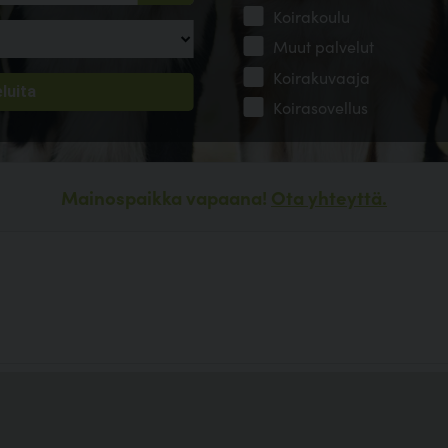
Koirakoulu
Muut palvelut
Koirakuvaaja
Koirasovellus
Mainospaikka vapaana!
Ota yhteyttä.