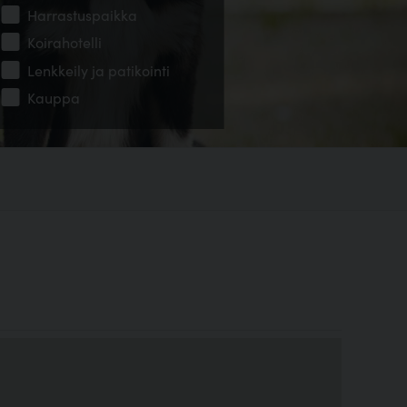
Harrastuspaikka
Koirahotelli
Lenkkeily ja patikointi
Kauppa