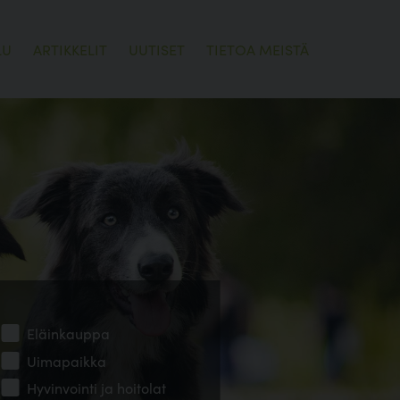
LU
ARTIKKELIT
UUTISET
TIETOA MEISTÄ
Eläinkauppa
Uimapaikka
Hyvinvointi ja hoitolat