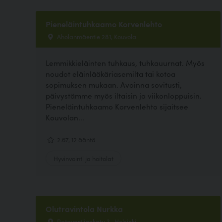
Pieneläintuhkaamo Korvenlehto
Aholanmäentie 281, Kouvola
Lemmikkieläinten tuhkaus, tuhkauurnat. Myös
noudot eläinlääkäriasemilta tai kotoa
sopimuksen mukaan. Avoinna sovitusti,
päivystämme myös iltaisin ja viikonloppuisin.
Pieneläintuhkaamo Korvenlehto sijaitsee
Kouvolan...
2.67, 12 ääntä
Hyvinvointi ja hoitolat
Olutravintola Nurkka
Ratavartijankatu 3 , Helsinki