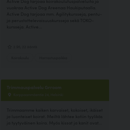
Active Dog tarjoaa koirakoulutuspalveluita ja
vuokraa Active Dog Areenaa Haukiputaalla.
Active Dog tarjoaa mm. Agilitykursseja, pentu-
ja perustottelevaisuuskursseja sekä TOKO-
kursseja. Active...
2.95, 22 ääntä
Koirakoulu
Harrastuspaikka
Trimmauspalvelu Grroom
Korppaanmäentie 24, Helsinki
Trimmaamme kaiken karvaiset, kokoiset, ikäiset
ja luonteiset koirat. Meiltä lähtee kotiin tyylikäs
ja tyytyväinen koira. Myös kissat ja kanit ovat...