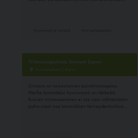
Hyvinvointi ja hoitolat
Harrastuspaikka
Trimmauspalvelu Grroom Espoo
Komeetankatu 1, Espoo
Grroom on toisenlainen koiratrimmaamo.
Meille lemmikkisi hyvinvointi on tärkeää.
Koirien trimmaaminen ei ole vain välttämätön
paha vaan osa lemmikkien terveydenhoitoa...
Hyvinvointi ja hoitolat