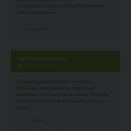
koiraharrastuslajeissa. Harrastustoiminnan
lisäksi järjestämme...
Harrastuspaikka
Yael Ovitz trimmaamo
Olarinluoma 13, Espoo
Trimmaan pääsääntöisesti villakoiria,
bichoneita sekä vesikoiria. Myös muut
leikattavat rodut ovat tervetulleita. Koira olisi
hyvä tuoda trimmaukseen takuttomana. Jos
koira...
3.73, 11 ääntä
Hyvinvointi ja hoitolat