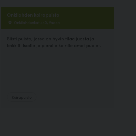
Onkilahden koirapuisto
Onkilahdenkatu 40, Vaasa
Siisti puisto, jossa on hyvin tilaa juosta ja
leikkiä! Isoille ja pienille koirille omat puolet.
Koirapuisto