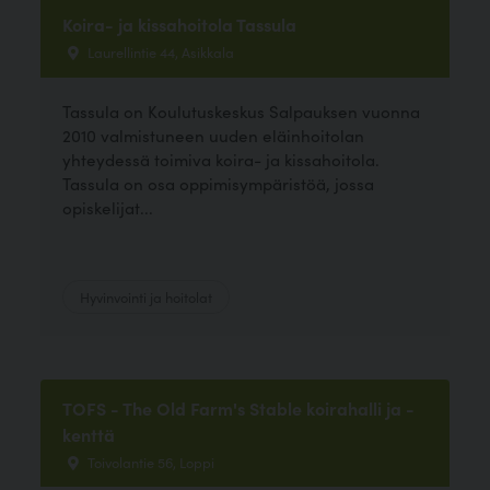
Koira- ja kissahoitola Tassula
Laurellintie 44, Asikkala
Tassula on Koulutuskeskus Salpauksen vuonna
2010 valmistuneen uuden eläinhoitolan
yhteydessä toimiva koira- ja kissahoitola.
Tassula on osa oppimisympäristöä, jossa
opiskelijat...
Hyvinvointi ja hoitolat
TOFS - The Old Farm's Stable koirahalli ja -
kenttä
Toivolantie 56, Loppi