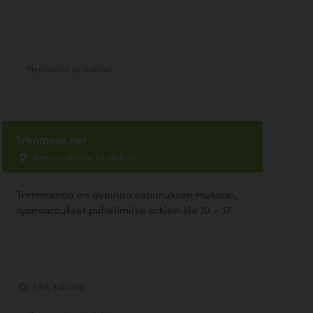
Hyvinvointi ja hoitolat
Trimmaus.net
Aamuruskontie 24, Helsinki
Trimmaamo on avoinna sopimuksen mukaan,
ajanvaraukset puhelimitse arkisin klo 10 – 17
2.67, 3 ääntä
Hyvinvointi ja hoitolat