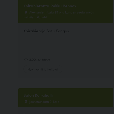
Koirahieronta Rekku Rennox
Aleksanterinkatu 25 b ja Lahden seutu, myös
kotikäynnit, Lahti
Koirahieroja Satu Köngäs.
3.00, 57 ääntä
Hyvinvointi ja hoitolat
Salon Koirahalli
Joensuunkatu 9, Salo