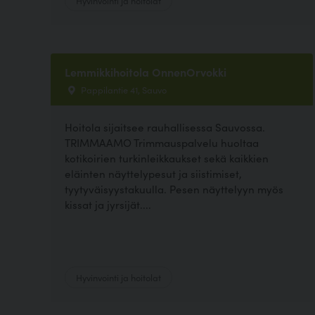
Lemmikkihoitola OnnenOrvokki
Pappilantie 41, Sauvo
Hoitola sijaitsee rauhallisessa Sauvossa.
TRIMMAAMO Trimmauspalvelu huoltaa
kotikoirien turkinleikkaukset sekä kaikkien
eläinten näyttelypesut ja siistimiset,
tyytyväisyystakuulla. Pesen näyttelyyn myös
kissat ja jyrsijät....
Hyvinvointi ja hoitolat