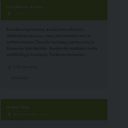
Koirakoulu Kisma
, Oulu
Koirakoulupalvelut, kuten pentukurssit,
arkitottelevaisuus, toko, palveluskoirien ja
tottelevaisuus.Tarjolla kursseja pennuista jo
kisaaviin koirakoihin. Kysynnän mukaan myös
räätälöityjä kursseja. Tarkkaa osoitetta...
3.08, 48 ääntä
Koirakoulu
Active Dog
Verstasmutka 3, Oulu