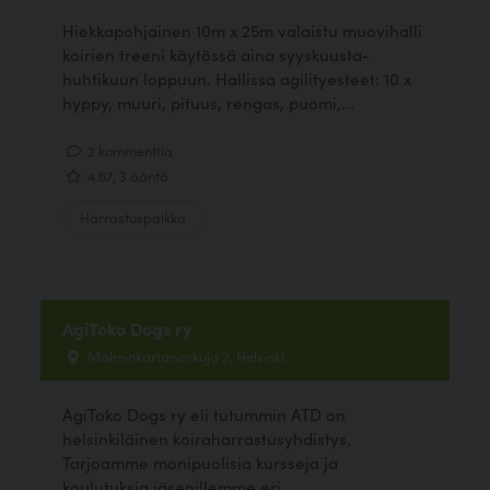
Hiekkapohjainen 10m x 25m valaistu muovihalli
koirien treeni käytössä aina syyskuusta-
huhtikuun loppuun. Hallissa agilityesteet: 10 x
hyppy, muuri, pituus, rengas, puomi,...
2 kommenttia
4.67, 3 ääntä
Harrastuspaikka
AgiToko Dogs ry
Malminkartanonkuja 2, Helsinki
AgiToko Dogs ry eli tutummin ATD on
helsinkiläinen koiraharrastusyhdistys.
Tarjoamme monipuolisia kursseja ja
koulutuksia jäsenillemme eri