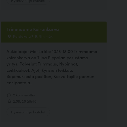
Trimmaamo Koirankarva
Palstakatu 7-9, Riihimäki
Aukioloajat Ma-La klo: 10.15-18.00 Trimmaamo
koirankarva on Tiina Sippolan perustama
yritys. Palvelut: Trimmaus, Nypinnät,
Leikkaukset, Ajot, Kynsien leikkuu,
Sopimuksesta pestään, Kasvattajille pennun
ensipantoja...
2 kommenttia
2.58, 26 ääntä
Hyvinvointi ja hoitolat