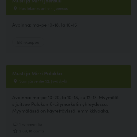
Musti ja Mirri Joensuu
Raatekankaantie 4, Joensuu
Avoinna: ma-pe 10-18, la 10-15
Eläinkauppa
Musti ja Mirri Palokka
Saarijärventie 52, Jyväskylä
Avoinna: ma-pe 10-20, la 10-18, su 12-17. Myymälä
sijaitsee Palokan K-citymarketin yhteydessä.
Myymälässä on käytettävissä lemmikkivaaka.
1 kommenttia
2.89, 18 ääntä