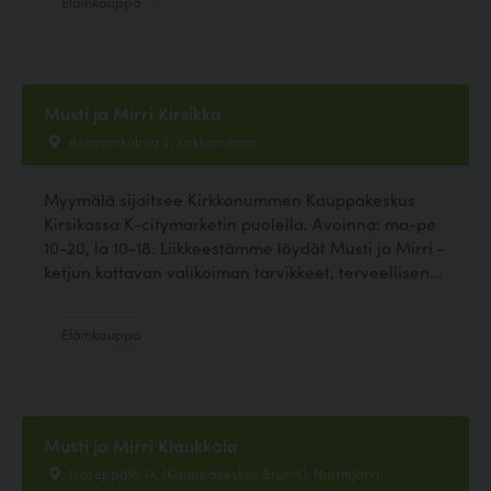
Eläinkauppa
Musti ja Mirri Kirsikka
Asemankulma 2, Kirkkonummi
Myymälä sijaitsee Kirkkonummen Kauppakeskus
Kirsikassa K-citymarketin puolella. Avoinna: ma-pe
10-20, la 10-18. Liikkeestämme löydät Musti ja Mirri -
ketjun kattavan valikoiman tarvikkeet, terveellisen...
Eläinkauppa
Musti ja Mirri Klaukkala
Isoseppälä 14, (Kauppakeskus Brunni), Nurmijärvi