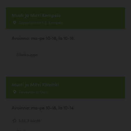
Musti ja Mirri Kempele
Zeppeliinintie 1-2, Kempele
Avoinna: ma-pe 10-18, la 10-16.
Eläinkauppa
Musti ja Mirri Kiiminki
Terveystie 6, Oulu
Avoinna: ma-pe 10-18, la 10-14
3.33, 3 ääntä