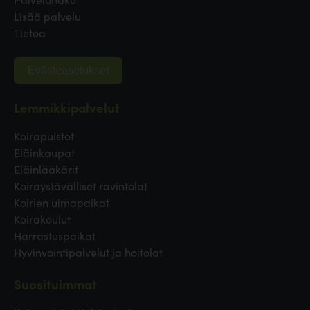
Lisää palvelu
Tietoa
Evästeasetukset
Lemmikkipalvelut
Koirapuistot
Eläinkaupat
Eläinlääkärit
Koiraystävälliset ravintolat
Koirien uimapaikat
Koirakoulut
Harrastuspaikat
Hyvinvointipalvelut ja hoitolat
Suosituimmat