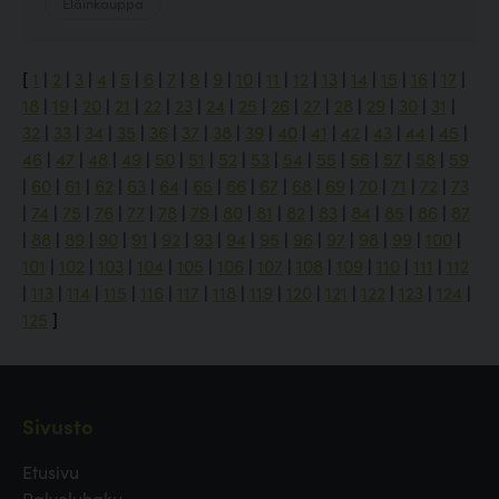
Eläinkauppa
[
1
|
2
|
3
|
4
|
5
|
6
|
7
|
8
|
9
|
10
|
11
|
12
|
13
|
14
|
15
|
16
|
17
|
18
|
19
|
20
|
21
|
22
|
23
|
24
|
25
|
26
|
27
|
28
|
29
|
30
|
31
|
32
|
33
|
34
|
35
|
36
|
37
|
38
|
39
|
40
|
41
|
42
|
43
|
44
|
45
|
46
|
47
|
48
|
49
|
50
|
51
|
52
|
53
|
54
|
55
|
56
|
57
|
58
|
59
|
60
|
61
|
62
|
63
|
64
|
65
|
66
|
67
|
68
|
69
|
70
|
71
|
72
|
73
|
74
|
75
|
76
|
77
|
78
|
79
|
80
|
81
|
82
|
83
|
84
|
85
|
86
|
87
|
88
|
89
|
90
|
91
|
92
|
93
|
94
|
95
|
96
|
97
|
98
|
99
|
100
|
101
|
102
|
103
|
104
|
105
|
106
|
107
|
108
|
109
|
110
|
111
|
112
|
113
|
114
|
115
|
116
|
117
|
118
|
119
|
120
|
121
|
122
|
123
|
124
|
125
]
Sivusto
Etusivu
Palveluhaku