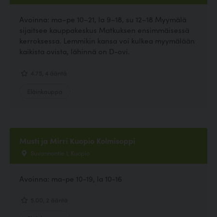
Avoinna: ma–pe 10–21, la 9–18, su 12–18 Myymälä
sijaitsee kauppakeskus Matkuksen ensimmäisessä
kerroksessa. Lemmikin kansa voi kulkea myymälään
kaikista ovista, lähinnä on D-ovi.
4.75, 4 ääntä
Eläinkauppa
Musti ja Mirri Kuopio Kolmisoppi
Suvannontie 1, Kuopio
Avoinna: ma-pe 10-19, la 10-16
5.00, 2 ääntä