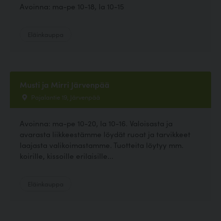
Avoinna: ma-pe 10-18, la 10-15
Eläinkauppa
Musti ja Mirri Järvenpää
Pajalantie 19, Järvenpää
Avoinna: ma-pe 10-20, la 10-16. Valoisasta ja
avarasta liikkeestämme löydät ruoat ja tarvikkeet
laajasta valikoimastamme. Tuotteita löytyy mm.
koirille, kissoille erilaisille...
Eläinkauppa