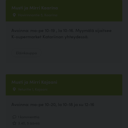
Musti ja Mirri Kaarina
Hovirinnantie 5, Kaarina
Avoinna: ma-pe 10-19 , la 10-16. Myymälä sijaitsee
K-supermarket Katariinan yhteydessä.
Eläinkauppa
Musti ja Mirri Kajaani
Veturitie 1, Kajaani
Avoinna: ma-pe 10-20, la 10-18 ja su 12-16
1 kommenttia
3.40, 5 ääntä