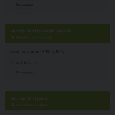
Eläinkauppa
Musti ja Mirri Jyväskylä Seppälä
Seppäläntie 5, Jyväskylä
Avoinna: ma-pe 10-19, la 10-16.
2.79, 19 ääntä
Eläinkauppa
Musti ja Mirri Jämsä
Keskuskatu 2-4, Jämsä