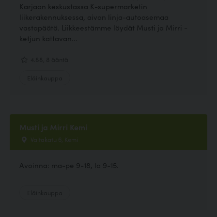
Karjaan keskustassa K-supermarketin
liikerakennuksessa, aivan linja-autoasemaa
vastapäätä. Liikkeestämme löydät Musti ja Mirri -
ketjun kattavan...
4.88, 8 ääntä
Eläinkauppa
Musti ja Mirri Kemi
Valtakatu 6, Kemi
Avoinna: ma-pe 9-18, la 9-15.
Eläinkauppa