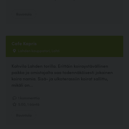
Ravintola
Cafe Kapris
Lahden kauppatori, Lahti
Kahvila Lahden torilla. Erittäin koiraystävällinen
paikka ja omistajalta saa todennäköisesti jokainen
koira namia. Sisä- ja ulkoterassiin koirat sallittu,
mikäli on...
1 kommenttia
5.00, 1 ääntä
Ravintola