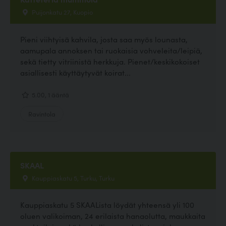
Puijonkatu 27, Kuopio
Pieni viihtyisä kahvila, josta saa myös lounasta,
aamupala annoksen tai ruokaisia vohveleita/leipiä,
sekä tietty vitriinistä herkkuja. Pienet/keskikokoiset
asiallisesti käyttäytyvät koirat...
5.00, 1 ääntä
Ravintola
SKAAL
Kauppiaskatu 5, Turku, Turku
Kauppiaskatu 5 SKAALista löydät yhteensä yli 100
oluen valikoiman, 24 erilaista hanaolutta, maukkaita