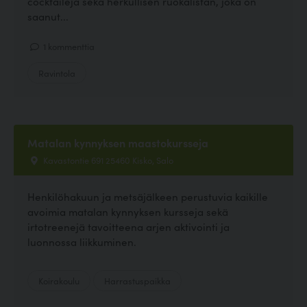
cocktaileja sekä herkullisen ruokalistan, joka on
saanut...
1 kommenttia
Ravintola
Matalan kynnyksen maastokursseja
Kavastontie 691 25460 Kisko, Salo
Henkilöhakuun ja metsäjälkeen perustuvia kaikille
avoimia matalan kynnyksen kursseja sekä
irtotreenejä tavoitteena arjen aktivointi ja
luonnossa liikkuminen.
Koirakoulu
Harrastuspaikka