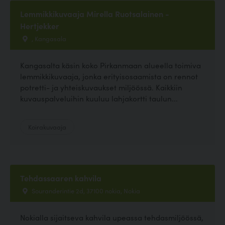
Lemmikkikuvaaja Mirella Ruotsalainen -
Hertjekker
, Kangasala
Kangasalta käsin koko Pirkanmaan alueella toimiva
lemmikkikuvaaja, jonka erityisosaamista on rennot
potretti- ja yhteiskuvaukset miljöössä. Kaikkiin
kuvauspalveluihin kuuluu lahjakortti taulun...
Koirakuvaaja
Tehdassaaren kahvila
Souranderintie 2d, 37100 nokia, Nokia
Nokialla sijaitseva kahvila upeassa tehdasmiljöössä,