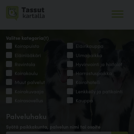
Valitse kategoria(t)
Koirapuisto
Eläinkauppa
Eläinlääkäri
Uimapaikka
Ravintola
Hyvinvointi ja hoitolat
Koirakoulu
Harrastuspaikka
Muut palvelut
Koirahotelli
Koirakuvaaja
Lenkkeily ja patikointi
Koirasovellus
Kauppa
Palveluhaku
Syötä paikkakunta, palvelun nimi tai osoite