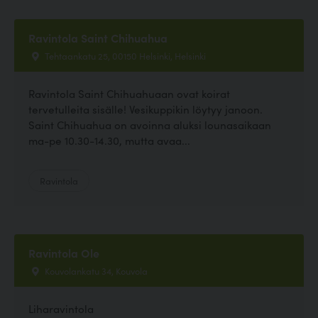
Ravintola Saint Chihuahua
Tehtaankatu 25, 00150 Helsinki, Helsinki
Ravintola Saint Chihuahuaan ovat koirat
tervetulleita sisälle! Vesikuppikin löytyy janoon.
Saint Chihuahua on avoinna aluksi lounasaikaan
ma-pe 10.30-14.30, mutta avaa...
Ravintola
Ravintola Ole
Kouvolankatu 34, Kouvola
Liharavintola