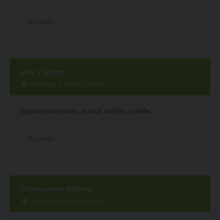
Ravintola
Junk y Vegan
Postikuja 2, 00100, Helsinki
Vegaaniravintola, koirat sallittu sisälle.
Ravintola
Slicemonger Kaleva
Sammonkatu 46, Tampere