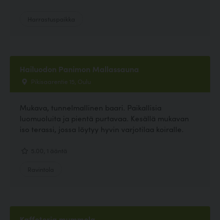
Harrastuspaikka
Hailuodon Panimon Mallassauna
Pikisaarentie 15, Oulu
Mukava, tunnelmallinen baari. Paikallisia
luomuoluita ja pientä purtavaa. Kesällä mukavan
iso terassi, jossa löytyy hyvin varjotilaa koiralle.
5.00, 1 ääntä
Ravintola
Kaffeteria mummola