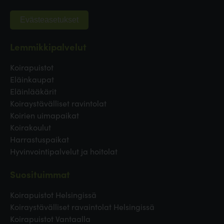
Evästeasetukset
Lemmikkipalvelut
Koirapuistot
Eläinkaupat
Eläinlääkärit
Koiraystävälliset ravintolat
Koirien uimapaikat
Koirakoulut
Harrastuspaikat
Hyvinvointipalvelut ja hoitolat
Suosituimmat
Koirapuistot Helsingissä
Koiraystävälliset ravaintolat Helsingissä
Koirapuistot Vantaalla