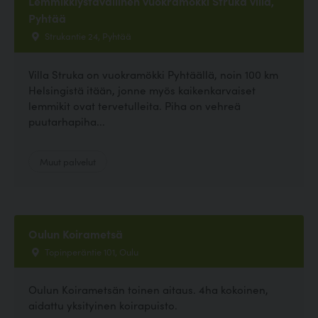
Lemmikkiystävällinen vuokramökki Struka villa,
Pyhtää
Strukantie 24, Pyhtää
Villa Struka on vuokramökki Pyhtäällä, noin 100 km
Helsingistä itään, jonne myös kaikenkarvaiset
lemmikit ovat tervetulleita. Piha on vehreä
puutarhapiha...
Muut palvelut
Oulun Koirametsä
Topinperäntie 101, Oulu
Oulun Koirametsän toinen aitaus. 4ha kokoinen,
aidattu yksityinen koirapuisto.