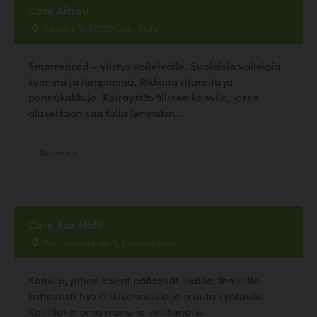
Cafe Aitta9
Aittatori 9, 90100 Oulu, Oulu
Smørrebrød – ylistys voileivälle. Suolaisia voileipiä
kylminä ja lämpiminä. Rikkaita ritareita ja
pannukakkuja. Koiraystävällinen kahvila, jossa
alakertaan saa tulla lemmikin...
Ravintola
Cafe Bar Hoffi
Palokunnankatu 9, Hämeenlinna
Kahvila, johon koirat pääsevät sisälle. Ihmisille
kattavasti hyviä leivonnaisia ja muuta syötävää.
Koirillekin oma menu ja vesitarjoilu.