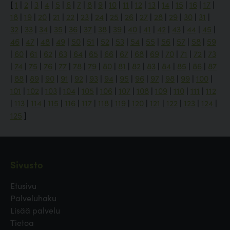
[
1
|
2
|
3
|
4
|
5
|
6
|
7
|
8
|
9
|
10
|
11
|
12
|
13
|
14
|
15
|
16
|
17
|
18
|
19
|
20
|
21
|
22
|
23
|
24
|
25
|
26
|
27
|
28
|
29
|
30
|
31
|
32
|
33
|
34
|
35
|
36
|
37
|
38
|
39
|
40
|
41
|
42
|
43
|
44
|
45
|
46
|
47
|
48
|
49
|
50
|
51
|
52
|
53
|
54
|
55
|
56
|
57
|
58
|
59
|
60
|
61
|
62
|
63
|
64
|
65
|
66
|
67
|
68
|
69
|
70
|
71
|
72
|
73
|
74
|
75
|
76
|
77
|
78
|
79
|
80
|
81
|
82
|
83
|
84
|
85
|
86
|
87
|
88
|
89
|
90
|
91
|
92
|
93
|
94
|
95
|
96
|
97
|
98
|
99
|
100
|
101
|
102
|
103
|
104
|
105
|
106
|
107
|
108
|
109
|
110
|
111
|
112
|
113
|
114
|
115
|
116
|
117
|
118
|
119
|
120
|
121
|
122
|
123
|
124
|
125
]
Sivusto
Etusivu
Palveluhaku
Lisää palvelu
Tietoa