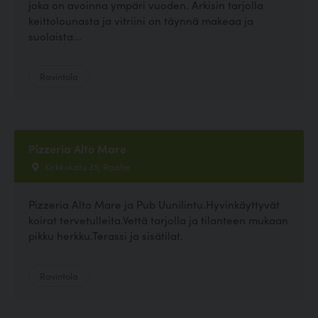
joka on avoinna ympäri vuoden. Arkisin tarjolla
keittolounasta ja vitriini on täynnä makeaa ja
suolaista...
Ravintola
Pizzeria Alto Mare
Kirkkokatu 35, Raahe
Pizzeria Alto Mare ja Pub Uunilintu.Hyvinkäyttyvät
koirat tervetulleita.Vettä tarjolla ja tilanteen mukaan
pikku herkku.Terassi ja sisätilat.
Ravintola