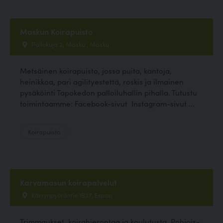
Maskun Koirapuisto
Pallokuja 2, Masku , Masku
Metsäinen koirapuisto, jossa puita, kantoja,
heinikkoa, pari agilityestettä, roskis ja ilmainen
pysäköinti Tapokedon palloiluhallin pihalla. Tutustu
toimintaamme: Facebook-sivut Instagram-sivut ...
Koirapuisto
Karvamasun koirapalvelut
Kärrynpyöräntie 1B27, Espoo
Trimmaukset, koirahierontaa ja koulutusta. Pohjois-