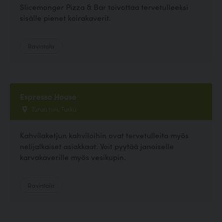
Slicemonger Pizza & Bar toivottaa tervetulleeksi
sisälle pienet koirakaverit.
Ravintola
Espresso House
Turun tori, Turku
Kahvilaketjun kahviloihin ovat tervetulleita myös
nelijalkaiset asiakkaat. Voit pyytää janoiselle
karvakaverille myös vesikupin.
Ravintola