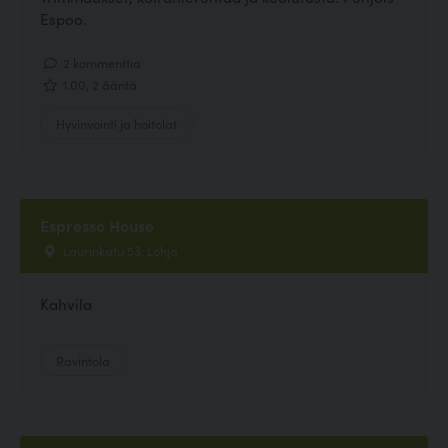
Espoo.
2 kommenttia
1.00, 2 ääntä
Hyvinvointi ja hoitolat
Espresso House
Laurinkatu 53, Lohja
Kahvila
Ravintola