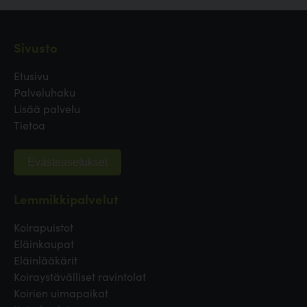
Sivusto
Etusivu
Palveluhaku
Lisää palvelu
Tietoa
Evästeasetukset
Lemmikkipalvelut
Koirapuistot
Eläinkaupat
Eläinlääkärit
Koiraystävälliset ravintolat
Koirien uimapaikat