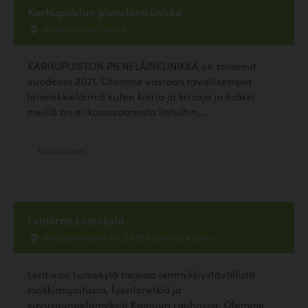
Karhupuiston pieneläinklinikka
Viides linja 14, Helsinki
KARHUPUISTON PIENELÄINKLINIKKA on toiminut
vuodesta 2021. Otamme vastaan tavallisempia
lemmikkieläimiä kuten koiria ja kissoja ja lisäksi
meillä on erikoisosaamista lintuihin,...
Eläinlääkäri
Lentiiran Lomakylä
Petäjäniementie 121, 88930 Lentiira, Kuhmo
Lentiiran Lomakylä tarjoaa lemmikkiystävällistä
mökkimajoitusta, luontoretkiä ja
savusaunaelämyksiä Kainuun rauhassa. Olemme