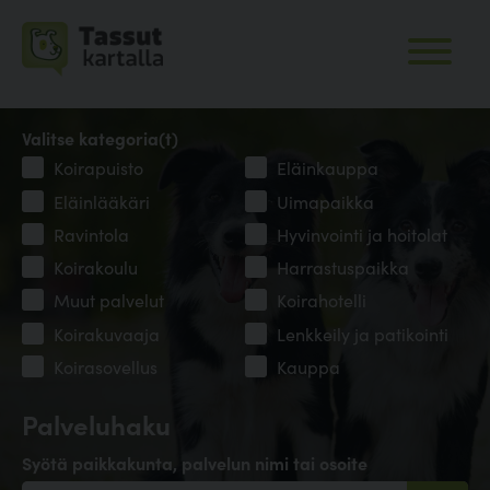
Valitse kategoria(t)
Koirapuisto
Eläinkauppa
Eläinlääkäri
Uimapaikka
Ravintola
Hyvinvointi ja hoitolat
Koirakoulu
Harrastuspaikka
Muut palvelut
Koirahotelli
Koirakuvaaja
Lenkkeily ja patikointi
Koirasovellus
Kauppa
Palveluhaku
Syötä paikkakunta, palvelun nimi tai osoite