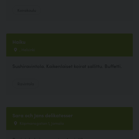
Koirakoulu
Haiku
, Helsinki
Sushiravintola. Kaikenlaiset koirat sallittu. Buffetti.
Ravintola
Sara och Jans delikatesser
Köpmansgatan 1, Jomala