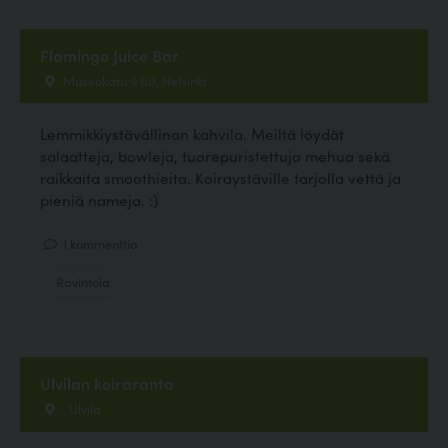
Flamingo Juice Bar
Museokatu 9 B0, Helsinki
Lemmikkiystävällinan kahvila. Meiltä löydät
salaatteja, bowleja, tuorepuristettuja mehua sekä
raikkaita smoothieita. Koiraystäville tarjolla vettä ja
pieniä nameja. :)
1 kommenttia
Ravintola
Ulvilan koiraranta
, Ulvila