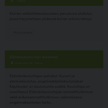
, Lieksa
Koirien arkitottelevaisuuteen perustuva yhdistys,
jossa harjoitellaan yhdessä koiran arkisia taitoja.
Muut palvelut
Eläinkoulutus Sari Koistinen
Pokrontie 5A, Lieksa
Eläintenkouluttajan palvelut. Kurssit ja
yksityiskoulutus, ongelmakäytöskoulutukset.
Käytössäni on koulutustila sisällä. Kouluttaja on
suorittanut Eläintenkouluttajan ammattitutkinnon
sekä erikoisammattitutkinnon valinnaisena
ongelmakäytösten hoito...