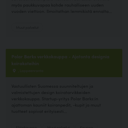
myös paukkuvapaa kohde rauhalliseen uuden
vuoden viettoon. Ilmoitathan lemmikistä ennalta...
Muut palvelut
Polar Barks verkkokauppa - Ajatonta designia
koirakoteihin
, Lappeenranta
Vastuullisten Suomessa suunniteltujen ja
valmistettujen design koiratarvikkeiden
verkkokauppa. Startup-yritys Polar Barks:in
ajattoman kauniit koiranpedit, -kupit ja muut
tuotteet sopivat erityisesti...
Eläinkauppa
Muut palvelut
Kauppa