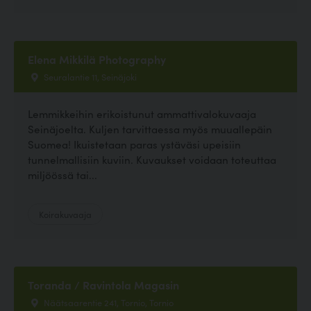
Elena Mikkilä Photography
Seuralantie 11, Seinäjoki
Lemmikkeihin erikoistunut ammattivalokuvaaja
Seinäjoelta. Kuljen tarvittaessa myös muuallepäin
Suomea! Ikuistetaan paras ystäväsi upeisiin
tunnelmallisiin kuviin. Kuvaukset voidaan toteuttaa
miljöössä tai...
Koirakuvaaja
Toranda / Ravintola Magasin
Näätsaarentie 241, Tornio, Tornio