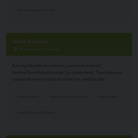
Hyvinvointi ja hoitolat
Hotelli Kalevala
Väinämöinen 9, Kuhmo
Koiraystävällinen hotelli, vieressä hienot
lenkkeilymahdollisuudet ja uimaranta. Tarvittaessa
saatavilla hierontaa koiralle tai omistajalle.
Uimapaikka
Hyvinvointi ja hoitolat
Koirahotelli
Lenkkeily ja patikointi