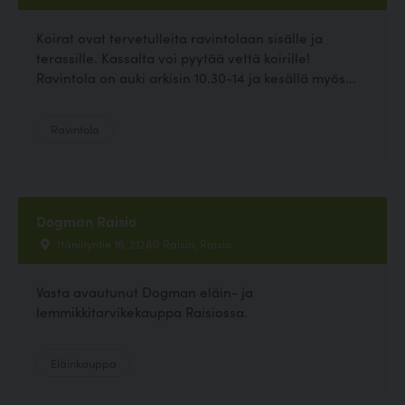
Koirat ovat tervetulleita ravintolaan sisälle ja
terassille. Kassalta voi pyytää vettä koirille!
Ravintola on auki arkisin 10.30-14 ja kesällä myös...
Ravintola
Dogman Raisio
Itäniityntie 16, 21280 Raisio, Raisio
Vasta avautunut Dogman eläin- ja
lemmikkitarvikekauppa Raisiossa.
Eläinkauppa