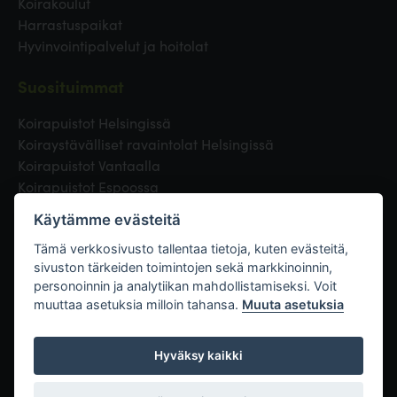
Koirakoulut
Harrastuspaikat
Hyvinvointipalvelut ja hoitolat
Suosituimmat
Koirapuistot Helsingissä
Koiraystävälliset ravaintolat Helsingissä
Koirapuistot Vantaalla
Koirapuistot Espoossa
Koirapuistot Turussa
Käytämme evästeitä
Eläinlääkäri Helsingissä
Koirapuistot Tampereella
Tämä verkkosivusto tallentaa tietoja, kuten evästeitä,
sivuston tärkeiden toimintojen sekä markkinoinnin,
personoinnin ja analytiikan mahdollistamiseksi. Voit
Linkit
muuttaa asetuksia milloin tahansa.
Muuta asetuksia
Hyväksy kaikki