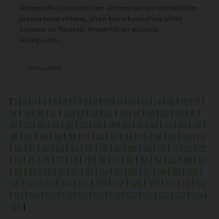
Uimapaikka jossa koirien uittaminen on mahdollista.
Joessa kova virtaus, joten koira kannattaa pitää
liinassa tai flexissä. Ympärillä on puistoa,
leikkipuisto...
Uimapaikka
[
1
|
2
|
3
|
4
|
5
|
6
|
7
|
8
|
9
|
10
|
11
|
12
|
13
|
14
|
15
|
16
|
17
|
18
|
19
|
20
|
21
|
22
|
23
|
24
|
25
|
26
|
27
|
28
|
29
|
30
|
31
|
32
|
33
|
34
|
35
|
36
|
37
|
38
|
39
|
40
|
41
|
42
|
43
|
44
|
45
|
46
|
47
|
48
|
49
|
50
|
51
|
52
|
53
|
54
|
55
|
56
|
57
|
58
|
59
|
60
|
61
|
62
|
63
|
64
|
65
|
66
|
67
|
68
|
69
|
70
|
71
|
72
|
73
|
74
|
75
|
76
|
77
|
78
|
79
|
80
|
81
|
82
|
83
|
84
|
85
|
86
|
87
|
88
|
89
|
90
|
91
|
92
|
93
|
94
|
95
|
96
|
97
|
98
|
99
|
100
|
101
|
102
|
103
|
104
|
105
|
106
|
107
|
108
|
109
|
110
|
111
|
112
|
113
|
114
|
115
|
116
|
117
|
118
|
119
|
120
|
121
|
122
|
123
|
124
|
125
]