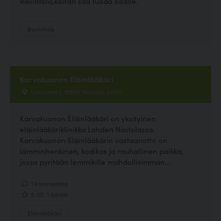
Ravintola,koiran saa tuoda sisälle.
Ravintola
Karvakuonon Eläinlääkäri
Laturintie 1, 15550 Nastola, Lahti
Karvakuonon Eläinlääkäri on yksityinen
eläinlääkäriklinikka Lahden Nastolassa.
Karvakuonon Eläinlääkärin vastaanotto on
lämminhenkinen, kodikas ja rauhallinen paikka,
jossa pyritään lemmikille mahdollisimman...
1 kommenttia
5.00, 1 ääntä
Eläinlääkäri