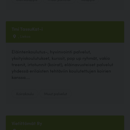
Tmi TassuKat-i
, Lieksa
Eläintenkoulutus-, hyvinvointi palvelut,
yksityiskoulutukset, kurssit, pop up ryhmät, vakio
treenit, irtotunnit (koirat), eläinavusteiset palvelut
yhdessä erilaisten tehtäviin koulutettujen koirien
kanssa....
Koirakoulu
Muut palvelut
Vietittömät Ry