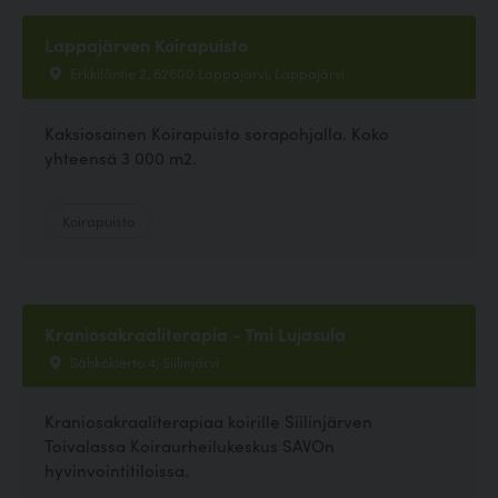
Lappajärven Koirapuisto
Erkkiläntie 2, 62600 Lappajärvi, Lappajärvi
Kaksiosainen Koirapuisto sorapohjalla. Koko
yhteensä 3 000 m2.
Koirapuisto
Kraniosakraaliterapia - Tmi Lujasula
Sähkökierto 4, Siilinjärvi
Kraniosakraaliterapiaa koirille Siilinjärven
Toivalassa Koiraurheilukeskus SAVOn
hyvinvointitiloissa.