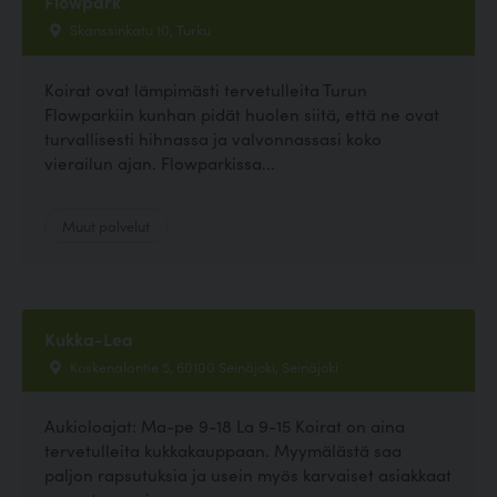
Flowpark
Skanssinkatu 10, Turku
Koirat ovat lämpimästi tervetulleita Turun
Flowparkiin kunhan pidät huolen siitä, että ne ovat
turvallisesti hihnassa ja valvonnassasi koko
vierailun ajan. Flowparkissa...
Muut palvelut
Kukka-Lea
Koskenalantie 5, 60100 Seinäjoki, Seinäjoki
Aukioloajat: Ma-pe 9-18 La 9-15 Koirat on aina
tervetulleita kukkakauppaan. Myymälästä saa
paljon rapsutuksia ja usein myös karvaiset asiakkaat