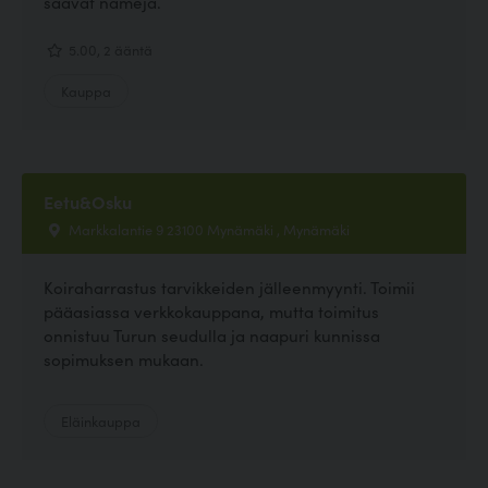
saavat nameja.
5.00, 2 ääntä
Kauppa
Eetu&Osku
Markkalantie 9 23100 Mynämäki , Mynämäki
Koiraharrastus tarvikkeiden jälleenmyynti. Toimii
pääasiassa verkkokauppana, mutta toimitus
onnistuu Turun seudulla ja naapuri kunnissa
sopimuksen mukaan.
Eläinkauppa