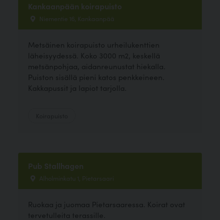
Kankaanpään koirapuisto
Niementie 16, Kankaanpää
Metsäinen koirapuisto urheilukenttien
läheisyydessä. Koko 3000 m2, keskellä
metsänpohjaa, aidanreunustat hiekalla.
Puiston sisällä pieni katos penkkeineen.
Kakkapussit ja lapiot tarjolla.
Koirapuisto
Pub Stallhagen
Alholminkatu 1, Pietarsaari
Ruokaa ja juomaa Pietarsaaressa. Koirat ovat
tervetulleita terassille.