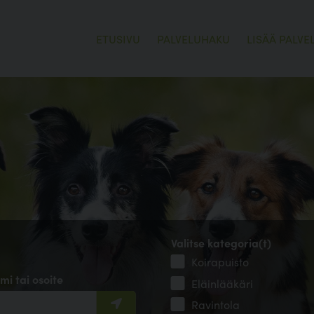
ETUSIVU
PALVELUHAKU
LISÄÄ PALVE
Valitse kategoria(t)
Koirapuisto
mi tai osoite
Eläinlääkäri
Ravintola