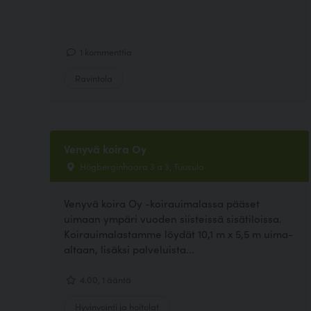
1 kommenttia
Ravintola
Venyvä koira Oy
Högberginhaara 3 a 3, Tuusula
Venyvä koira Oy -koirauimalassa pääset
uimaan ympäri vuoden siisteissä sisätiloissa.
Koirauimalastamme löydät 10,1 m x 5,5 m uima-
altaan, lisäksi palveluista...
4.00, 1 ääntä
Hyvinvointi ja hoitolat