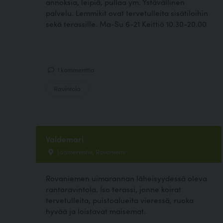
annoksia, leipiä, pullaa ym. Ystävällinen
palvelu. Lemmikit ovat tervetulleita sisätiloihin
sekä terassille. Ma-Su 6-21 Keittiö 10.30-20.00
1 kommenttia
Ravintola
Valdemari
Jäämerentie, Rovaniemi
Rovaniemen uimarannan läheisyydessä oleva
rantaravintola. Iso terassi, jonne koirat
tervetulleita, puistoalueita vieressä, ruoka
hyvää ja loistavat maisemat.