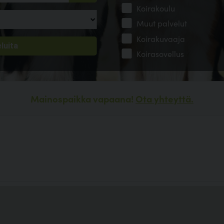
Koirakoulu
Muut palvelut
Koirakuvaaja
Koirasovellus
Mainospaikka vapaana!
Ota yhteyttä.