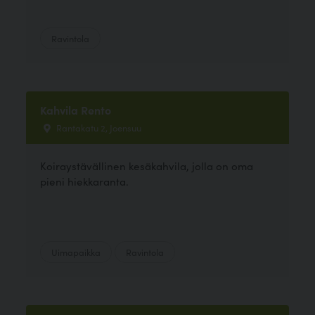
Ravintola
Kahvila Rento
Rantakatu 2, Joensuu
Koiraystävällinen kesäkahvila, jolla on oma
pieni hiekkaranta.
Uimapaikka
Ravintola