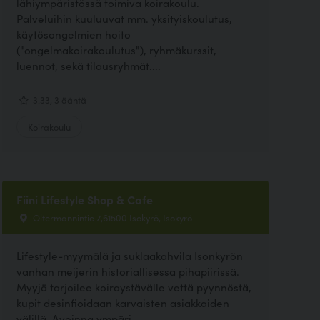
lähiympäristössä toimiva koirakoulu.
Palveluihin kuuluuvat mm. yksityiskoulutus,
käytösongelmien hoito
("ongelmakoirakoulutus"), ryhmäkurssit,
luennot, sekä tilausryhmät....
3.33, 3 ääntä
Koirakoulu
Fiini Lifestyle Shop & Cafe
Oltermannintie 7,61500 Isokyrö, Isokyrö
Lifestyle-myymälä ja suklaakahvila Isonkyrön
vanhan meijerin historiallisessa pihapiirissä.
Myyjä tarjoilee koiraystävälle vettä pyynnöstä,
kupit desinfioidaan karvaisten asiakkaiden
välillä. Avoinna ympäri...