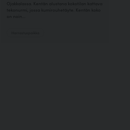
Ojakkalassa. Kentän alustana kokotilan kattava
tekonurmi, jossa kumirouhetäyte. Kentän koko
on noin...
Harrastuspaikka