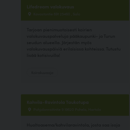
Lifedream valokuvaus
Kavastontie 691 25460 , Salo
Tarjoan pienimuotoisesti koirien
valokuvauspalveluja pääkaupunki- ja Turun
seudun alueella. Järjestän myös
valokuvauspäiviä erilaisissa kohteissa. Tutustu
lisää kotisivuilla!
Koirakuvaaja
Kahvila-Ravintola Taukotupa
Pohjolanraitintie 9 19620 Pohela, Hartola
Huoltoasema/kahvilaravintola, josta saa isoja