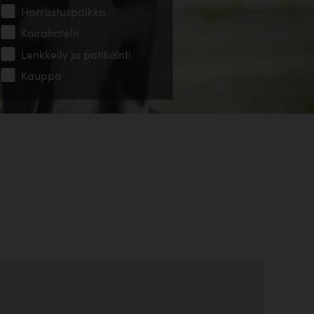
Harrastuspaikka
Koirahotelli
Lenkkeily ja patikointi
Kauppa