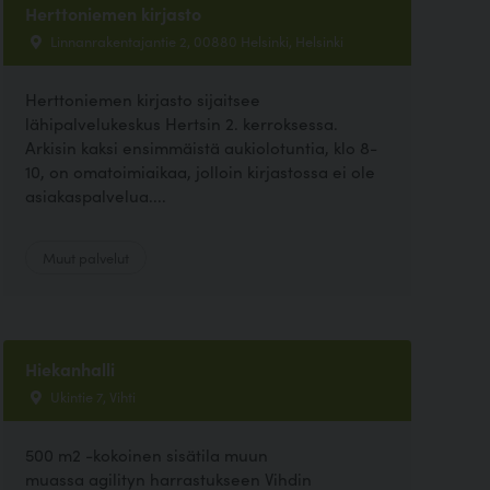
Herttoniemen kirjasto
Linnanrakentajantie 2, 00880 Helsinki, Helsinki
Herttoniemen kirjasto sijaitsee
lähipalvelukeskus Hertsin 2. kerroksessa.
Arkisin kaksi ensimmäistä aukiolotuntia, klo 8-
10, on omatoimiaikaa, jolloin kirjastossa ei ole
asiakaspalvelua....
Muut palvelut
Hiekanhalli
Ukintie 7, Vihti
500 m2 -kokoinen sisätila muun
muassa agilityn harrastukseen Vihdin