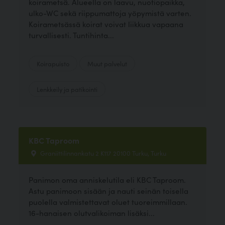
koirametsä. Alueella on laavu, nuotiopaikka,
ulko-WC sekä riippumattoja yöpymistä varten.
Koirametsässä koirat voivat liikkua vapaana
turvallisesti. Tuntihinta...
Koirapuisto
Muut palvelut
Lenkkeily ja patikointi
KBC Taproom
Graniittilinnankatu 2 K117 20100 Turku, Turku
Panimon oma anniskelutila eli KBC Taproom.
Astu panimoon sisään ja nauti seinän toisella
puolella valmistettavat oluet tuoreimmillaan.
16-hanaisen olutvalikoiman lisäksi...