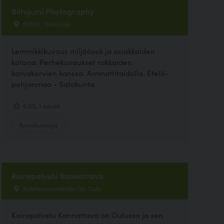
Biitujumi Photography
60100 , Seinäjoki
Lemmikkikuvaus miljöössä ja asiakkaiden
kotona. Perhekuvaukset rakkaiden
karvakorvien kanssa. Ammattitaidolla. Etelä-
pohjanmaa - Satakunta
5.00, 1 ääntä
Koirakuvaaja
Koirapalvelu Kannattava
Kolehmaisenlenkki 116, Oulu
Koirapalvelu Kannattava on Oulussa ja sen