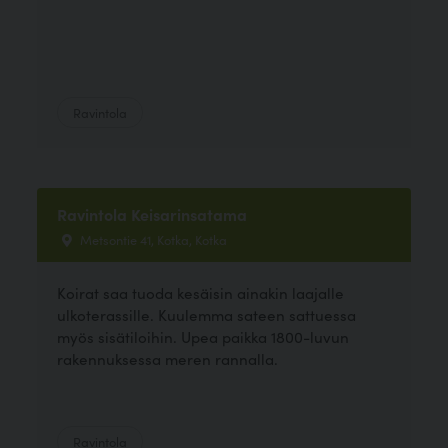
Ravintola
Ravintola Keisarinsatama
Metsontie 41, Kotka, Kotka
Koirat saa tuoda kesäisin ainakin laajalle
ulkoterassille. Kuulemma sateen sattuessa
myös sisätiloihin. Upea paikka 1800-luvun
rakennuksessa meren rannalla.
Ravintola