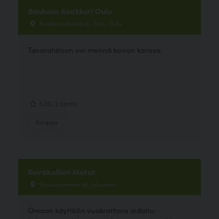
Bauhaus Kaakkuri Oulu
Kaakkurinkulma 2, Oulu, Oulu
Tavarataloon voi mennä koiran kanssa.
5.00, 2 ääntä
Kauppa
Koirakallion Metsä
Varissaarentie 46, Jokioinen
Omaan käyttöön vuokrattava aidattu