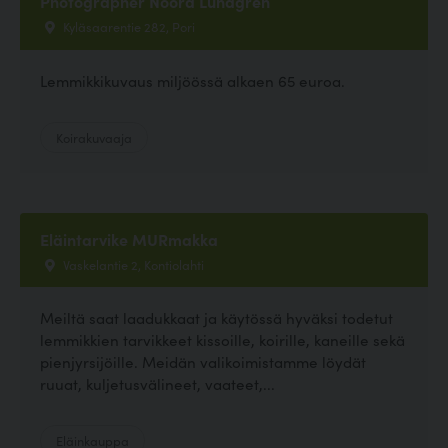
Photographer Noora Lundgren
Kyläsaarentie 282, Pori
Lemmikkikuvaus miljöössä alkaen 65 euroa.
Koirakuvaaja
Eläintarvike MURmakka
Vaskelantie 2, Kontiolahti
Meiltä saat laadukkaat ja käytössä hyväksi todetut
lemmikkien tarvikkeet kissoille, koirille, kaneille sekä
pienjyrsijöille. Meidän valikoimistamme löydät
ruuat, kuljetusvälineet, vaateet,...
Eläinkauppa