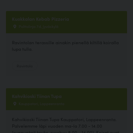
Kuokkalan Kebab Pizzeria
Polttolinja 7d, Jyväskylä
Ravintolan terassille ainakin pienellä kiltillä koiralla
lupa tulla.
Ravintola
Kahvikioski Tiinan Tupa
Kauppatori, Lappeenranta
Kahvikioski Tiinan Tupa Kauppatori, Lappeenranta.
Palvelemme läpi vuoden ma-la 7.00 - 14.00
(sunnuntait touko-syyskuu 8.00 - 14.00). Koirat ovat