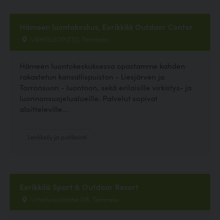
Hämeen luontokeskus, Eerikkilä Outdoor Center
URHEILUOPISTO, Tammela
Hämeen luontokeskuksessa opastamme kahden
rakastetun kansallispuiston - Liesjärven ja
Torronsuon - luontoon, sekä erilaisille virkistys- ja
luonnonsuojelualueille. Palvelut sopivat
aloitteleville...
Lenkkeily ja patikointi
Eerikkilä Sport & Outdoor Resort
Urheiluopistontie 138, Tammela