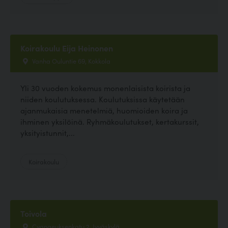
Koirakoulu Eija Heinonen
Vanha Ouluntie 69, Kokkola
Yli 30 vuoden kokemus monenlaisista koirista ja
niiden koulutuksessa. Koulutuksissa käytetään
ajanmukaisia menetelmiä, huomioiden koira ja
ihminen yksilöinä. Ryhmäkoulutukset, kertakurssit,
yksityistunnit,...
Koirakoulu
Toivola
Cygnaeuksenkatu 2, Jyväskylä