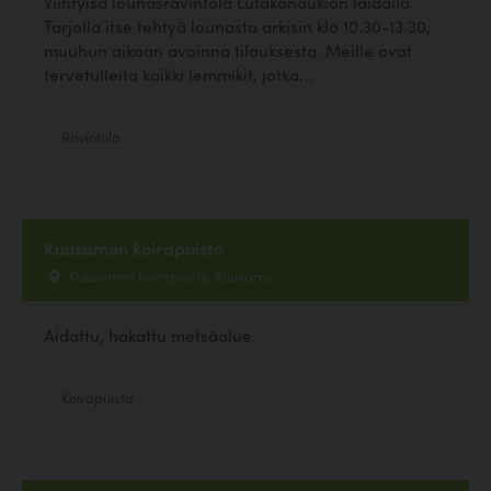
Viihtyisä lounasravintola Lutakonaukion laidalla.
Tarjolla itse tehtyä lounasta arkisin klo 10.30-13.30,
muuhun aikaan avoinna tilauksesta. Meille ovat
tervetulleita kaikki lemmikit, jotka...
Ravintola
Kuusamon koirapuisto
Kuusamon koirapuisto, Kuusamo
Aidattu, hakattu metsäalue.
Koirapuisto