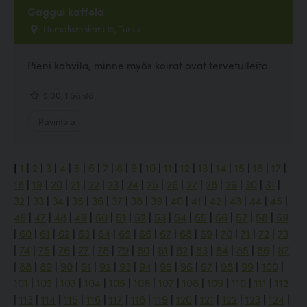
Gaggui kaffela
Humalistonkatu 15, Turku
Pieni kahvila, minne myös koirat ovat tervetulleita.
5.00, 1 ääntä
Ravintola
[
1
|
2
|
3
|
4
|
5
|
6
|
7
|
8
|
9
|
10
|
11
|
12
|
13
|
14
|
15
|
16
|
17
|
18
|
19
|
20
|
21
|
22
|
23
|
24
|
25
|
26
|
27
|
28
|
29
|
30
|
31
|
32
|
33
|
34
|
35
|
36
|
37
|
38
|
39
|
40
|
41
|
42
|
43
|
44
|
45
|
46
|
47
|
48
|
49
|
50
|
51
|
52
|
53
|
54
|
55
|
56
|
57
|
58
|
59
|
60
|
61
|
62
|
63
|
64
|
65
|
66
|
67
|
68
|
69
|
70
|
71
|
72
|
73
|
74
|
75
|
76
|
77
|
78
|
79
|
80
|
81
|
82
|
83
|
84
|
85
|
86
|
87
|
88
|
89
|
90
|
91
|
92
|
93
|
94
|
95
|
96
|
97
|
98
|
99
|
100
|
101
|
102
|
103
|
104
|
105
|
106
|
107
|
108
|
109
|
110
|
111
|
112
|
113
|
114
|
115
|
116
|
117
|
118
|
119
|
120
|
121
|
122
|
123
|
124
|