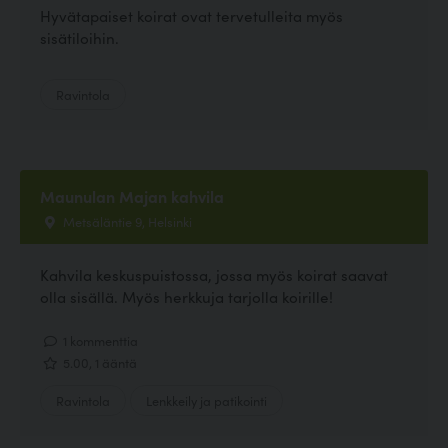
Hyvätapaiset koirat ovat tervetulleita myös
sisätiloihin.
Ravintola
Maunulan Majan kahvila
Metsäläntie 9, Helsinki
Kahvila keskuspuistossa, jossa myös koirat saavat
olla sisällä. Myös herkkuja tarjolla koirille!
1 kommenttia
5.00, 1 ääntä
Ravintola
Lenkkeily ja patikointi