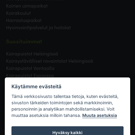
Koirien uimapaikat
Koirakoulut
Harrastuspaikat
Hyvinvointipalvelut ja hoitolat
Suosituimmat
Koirapuistot Helsingissä
Koiraystävälliset ravaintolat Helsingissä
Koirapuistot Vantaalla
Koirapuistot Espoossa
Koirapuistot Turussa
Käytämme evästeitä
Eläinlääkäri Helsingissä
Koirapuistot Tampereella
Tämä verkkosivusto tallentaa tietoja, kuten evästeitä,
sivuston tärkeiden toimintojen sekä markkinoinnin,
personoinnin ja analytiikan mahdollistamiseksi. Voit
Linkit
muuttaa asetuksia milloin tahansa.
Muuta asetuksia
Hyväksy kaikki