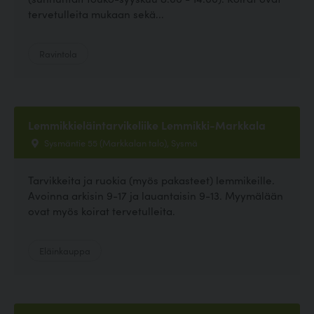
tervetulleita mukaan sekä...
Ravintola
Lemmikkieläintarvikeliike Lemmikki-Markkala
Sysmäntie 55 (Markkalan talo), Sysmä
Tarvikkeita ja ruokia (myös pakasteet) lemmikeille.
Avoinna arkisin 9-17 ja lauantaisin 9-13. Myymälään
ovat myös koirat tervetulleita.
Eläinkauppa