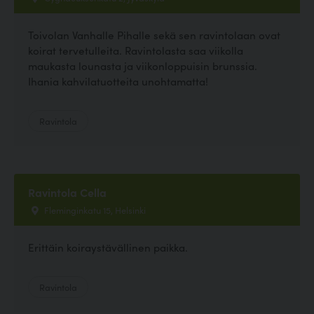
Toivolan Vanhalle Pihalle sekä sen ravintolaan ovat
koirat tervetulleita. Ravintolasta saa viikolla
maukasta lounasta ja viikonloppuisin brunssia.
Ihania kahvilatuotteita unohtamatta!
Ravintola
Ravintola Cella
Fleminginkatu 15, Helsinki
Erittäin koiraystävällinen paikka.
Ravintola