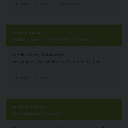
Hyvinvointi ja hoitolat
Koirahotelli
Koirakuntosali
Kuokkamaantie 18, 33800 Tampere, Tampere
Koirahieronta, fysioterapia,
vesijumppa/vesikuntoutus. Niveltuet koirille.
Hyvinvointi ja hoitolat
Lutakon Nurkka
Lutakonaukio 3, Jyväskylä