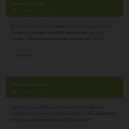
Ravintola Origo
Satamakatu 7 , Hanko
A la carte -ravintola Hangon Itäsatamassa. Koirat
tervetulleita sekä katetulle terassillemme, että
sisälle. Olemme auki ympäri vuoden klo 12-22.
Ravintola
Ravintola Makana
Satamakatu 3, Hanko
Kesäravintola Makana on avoinna kesäkuusta
elokuuhun. Koirat ovat tervetulleita sekä sisälle että
suurelle ulkoterassillemme. Tervetuloa!