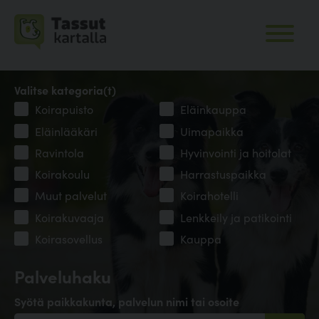
Valitse kategoria(t)
Koirapuisto
Eläinkauppa
Eläinlääkäri
Uimapaikka
Ravintola
Hyvinvointi ja hoitolat
Koirakoulu
Harrastuspaikka
Muut palvelut
Koirahotelli
Koirakuvaaja
Lenkkeily ja patikointi
Koirasovellus
Kauppa
Palveluhaku
Syötä paikkakunta, palvelun nimi tai osoite