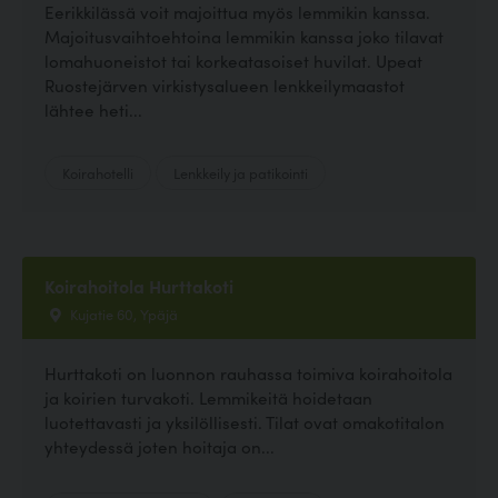
Eerikkilässä voit majoittua myös lemmikin kanssa.
Majoitusvaihtoehtoina lemmikin kanssa joko tilavat
lomahuoneistot tai korkeatasoiset huvilat. Upeat
Ruostejärven virkistysalueen lenkkeilymaastot
lähtee heti...
Koirahotelli
Lenkkeily ja patikointi
Koirahoitola Hurttakoti
Kujatie 60, Ypäjä
Hurttakoti on luonnon rauhassa toimiva koirahoitola
ja koirien turvakoti. Lemmikeitä hoidetaan
luotettavasti ja yksilöllisesti. Tilat ovat omakotitalon
yhteydessä joten hoitaja on...