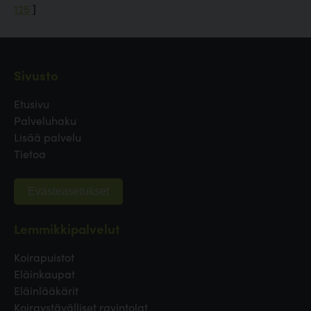
125
]
Sivusto
Etusivu
Palveluhaku
Lisää palvelu
Tietoa
Evästeasetukset
Lemmikkipalvelut
Koirapuistot
Eläinkaupat
Eläinlääkärit
Koiraystävälliset ravintolat