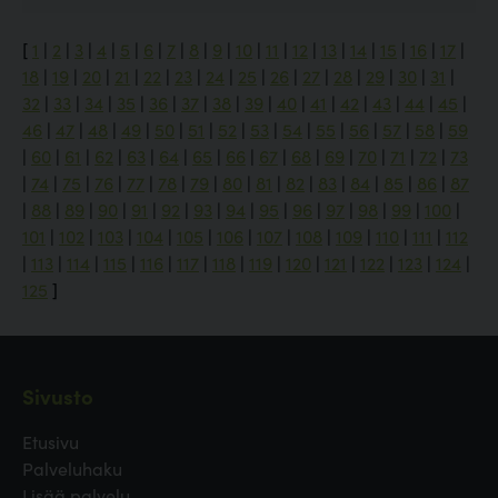
[
1
|
2
|
3
|
4
|
5
|
6
|
7
|
8
|
9
|
10
|
11
|
12
|
13
|
14
|
15
|
16
|
17
|
18
|
19
|
20
|
21
|
22
|
23
|
24
|
25
|
26
|
27
|
28
|
29
|
30
|
31
|
32
|
33
|
34
|
35
|
36
|
37
|
38
|
39
|
40
|
41
|
42
|
43
|
44
|
45
|
46
|
47
|
48
|
49
|
50
|
51
|
52
|
53
|
54
|
55
|
56
|
57
|
58
|
59
|
60
|
61
|
62
|
63
|
64
|
65
|
66
|
67
|
68
|
69
|
70
|
71
|
72
|
73
|
74
|
75
|
76
|
77
|
78
|
79
|
80
|
81
|
82
|
83
|
84
|
85
|
86
|
87
|
88
|
89
|
90
|
91
|
92
|
93
|
94
|
95
|
96
|
97
|
98
|
99
|
100
|
101
|
102
|
103
|
104
|
105
|
106
|
107
|
108
|
109
|
110
|
111
|
112
|
113
|
114
|
115
|
116
|
117
|
118
|
119
|
120
|
121
|
122
|
123
|
124
|
125
]
Sivusto
Etusivu
Palveluhaku
Lisää palvelu