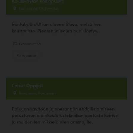
Koillisväylän koirapuisto
Koillisväylä 101, Joensuu
Rantakylän/Utran alueen tilava, metsäinen
koirapuisto. Pienten ja isojen puoli löytyy.
1 kommenttia
Koirapuisto
Iloiset Oppijat
Rovaniemi, Rovaniemi
Palkkion käyttöön ja operanttiin ehdollistamiseen
perustuvan eläinkoulutustekniikan opetusta koirien
ja muiden lemmikkieläinten omistajille.