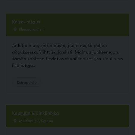
Koira-aitaus
Illinsaarentie, Ii
Aidattu alue, soramaasto, puita melko paljon
aitauksessa. Viihtyisä ja siisti. Mahtuu juoksemaan.
Tämän kohteen tiedot ovat vaillinaiset. Jos sinulla on
lisätietoja...
Koirapuisto
Keuruun Eläinklinikka
Multiantie 7, Keuruu