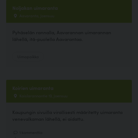
Noljakan uimaranta
Aavaranta, Joensuu
Pyhäselän rannalla, Aavarannan uimarannan
lähellä, itä-puolella Aavarantaa.
Uimapaikka
Koirien uimaranta
Kaislarannantie 19, Joensuu
Kaupungin sivuilla virallisesti määritetty uimaranta
venevalkaman lähellä, ei aidattu.
1 kommenttia