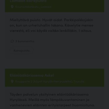
Loimaan koirapuisto
Kaunismäenkatu , Loimaa
Miellyttävä puisto. Hyvät aidat. Parkkipaikkojakin
on, kun on urheiluhallin takana. Kävelytie menee
vierestä, eli voi käydä vaikka lenkilläkin. 1 aitaus.
3 kommenttia
Koirapuisto
Eläinlääkäriasema Askel
Kauppatie 2 (käynti Hyryläntien puolelta), Tuusula
Täyden palvelun yksityinen eläinlääkäriasema
Hyrylässä. Meillä myös lämpökuvantaminen ja
vanhenevien eläinten erityistarpeet huomioituna.