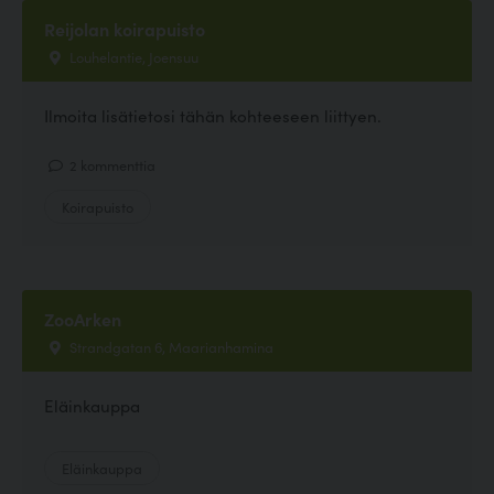
Reijolan koirapuisto
Louhelantie, Joensuu
Ilmoita lisätietosi tähän kohteeseen liittyen.
2 kommenttia
Koirapuisto
ZooArken
Strandgatan 6, Maarianhamina
Eläinkauppa
Eläinkauppa