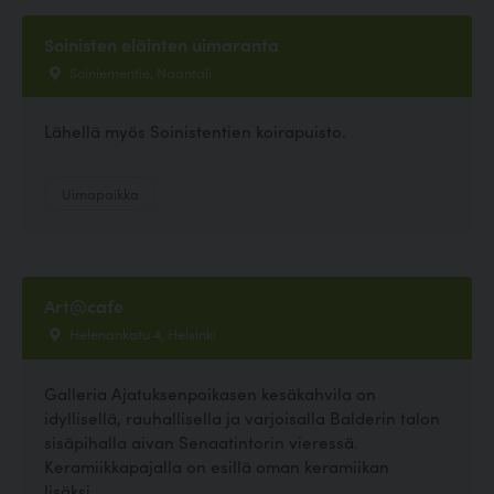
Soinisten eläinten uimaranta
Soiniementie, Naantali
Lähellä myös Soinistentien koirapuisto.
Uimapaikka
Art@cafe
Helenankatu 4, Helsinki
Galleria Ajatuksenpoikasen kesäkahvila on
idyllisellä, rauhallisella ja varjoisalla Balderin talon
sisäpihalla aivan Senaatintorin vieressä.
Keramiikkapajalla on esillä oman keramiikan
lisäksi...