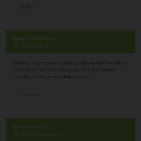
Koirakoulu
Hiekan uimaranta
Tarhantie, Pihtipudas
Uimarannan toisessa päässä sijaitsee koirille sallittu
uima-alue. Rannalla opasteet. Paikalle pääsee
autolla ja ranta on hiekkapohjainen.
Uimapaikka
Koirakoulu Vuhuu
Kässälänkatu 6, Tampere