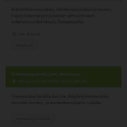
Arkitottelevaisuuteen, tottelevaisuuskoulutukseen,
hajutyöskentelyyn ja koiran aktivoimiseen
erikoistunut koirakoulu Tampereella!
2.94, 18 ääntä
Koirakoulu
Trimmauspalvelu Jussi Hermunen
Sahaajankatu 49, 00880 Helsinki, Helsinki
Trimmaukset kaikille koirille. Näyttelytrimmauksia
monelle terrieri- ja karkeakarvaiselle rodulle.
Hyvinvointi ja hoitolat