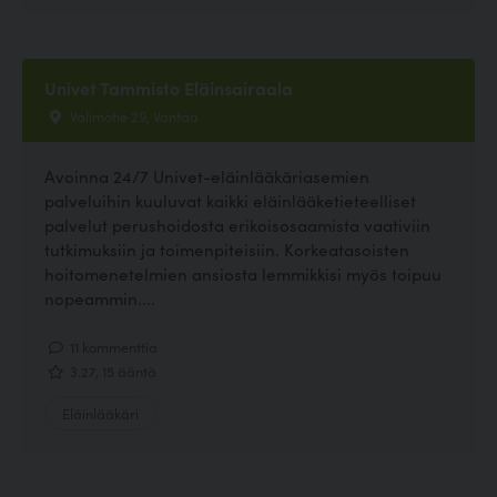
Univet Tammisto Eläinsairaala
Valimotie 29, Vantaa
Avoinna 24/7 Univet-eläinlääkäriasemien
palveluihin kuuluvat kaikki eläinlääketieteelliset
palvelut perushoidosta erikoisosaamista vaativiin
tutkimuksiin ja toimenpiteisiin. Korkeatasoisten
hoitomenetelmien ansiosta lemmikkisi myös toipuu
nopeammin....
11 kommenttia
3.27, 15 ääntä
Eläinlääkäri