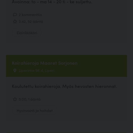
Avoinna: to - ma 14 - 20 ti - ke suljettu.
2 kommenttia
3.42, 52 ääntä
Eläinlääkäri
Koirahieroja Maaret Sorjonen
Liperintie 98 d, Liperi
Koulutettu koirahieroja. Myös hevosten hieronnat.
5.00, 1 ääntä
Hyvinvointi ja hoitolat