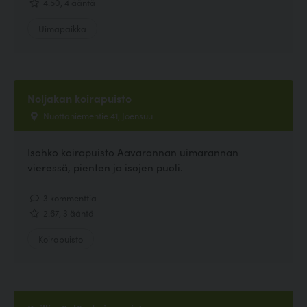
4.50, 4 ääntä
Uimapaikka
Noljakan koirapuisto
Nuottaniementie 41, Joensuu
Isohko koirapuisto Aavarannan uimarannan
vieressä, pienten ja isojen puoli.
3 kommenttia
2.67, 3 ääntä
Koirapuisto