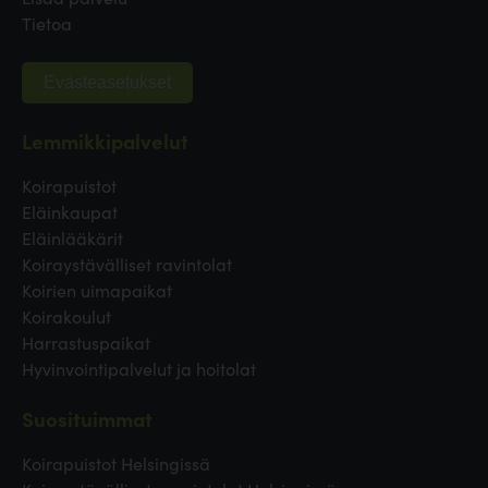
Tietoa
Evästeasetukset
Lemmikkipalvelut
Koirapuistot
Eläinkaupat
Eläinlääkärit
Koiraystävälliset ravintolat
Koirien uimapaikat
Koirakoulut
Harrastuspaikat
Hyvinvointipalvelut ja hoitolat
Suosituimmat
Koirapuistot Helsingissä