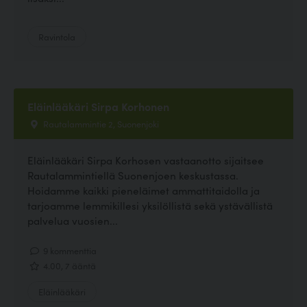
Ravintola
Eläinlääkäri Sirpa Korhonen
Rautalammintie 2, Suonenjoki
Eläinlääkäri Sirpa Korhosen vastaanotto sijaitsee
Rautalammintiellä Suonenjoen keskustassa.
Hoidamme kaikki pieneläimet ammattitaidolla ja
tarjoamme lemmikillesi yksilöllistä sekä ystävällistä
palvelua vuosien...
9 kommenttia
4.00, 7 ääntä
Eläinlääkäri