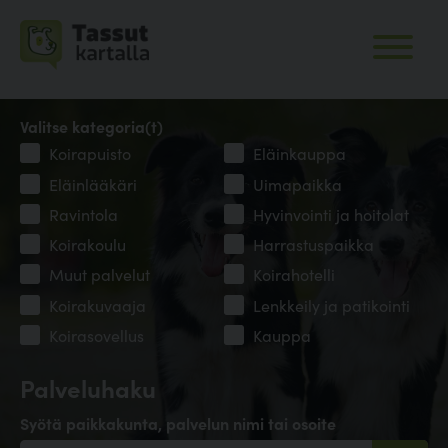
Valitse kategoria(t)
Koirapuisto
Eläinkauppa
Eläinlääkäri
Uimapaikka
Ravintola
Hyvinvointi ja hoitolat
Koirakoulu
Harrastuspaikka
Muut palvelut
Koirahotelli
Koirakuvaaja
Lenkkeily ja patikointi
Koirasovellus
Kauppa
Palveluhaku
Syötä paikkakunta, palvelun nimi tai osoite